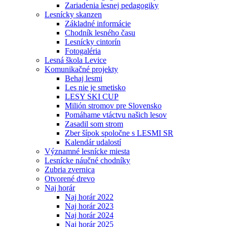
Zariadenia lesnej pedagogiky
Lesnícky skanzen
Základné informácie
Chodník lesného času
Lesnícky cintorín
Fotogaléria
Lesná škola Levice
Komunikačné projekty
Behaj lesmi
Les nie je smetisko
LESY SKI CUP
Milión stromov pre Slovensko
Pomáhame vtáctvu našich lesov
Zasadil som strom
Zber šípok spoločne s LESMI SR
Kalendár udalostí
Významné lesnícke miesta
Lesnícke náučné chodníky
Zubria zvernica
Otvorené drevo
Naj horár
Naj horár 2022
Naj horár 2023
Naj horár 2024
Naj horár 2025