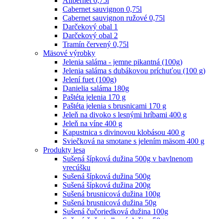
Alibernet 0,75l
Cabernet sauvignon 0,75l
Cabernet sauvignon ružové 0,75l
Darčekový obal 1
Darčekový obal 2
Tramín červený 0,75l
Mäsové výrobky
Jelenia saláma - jemne pikantná (100g)
Jelenia saláma s dubákovou príchuťou (100 g)
Jelení fuet (100g)
Danielia saláma 180g
Paštéta jelenia 170 g
Paštéta jelenia s brusnicami 170 g
Jeleň na divoko s lesnými hríbami 400 g
Jeleň na víne 400 g
Kapustnica s divinovou klobásou 400 g
Sviečková na smotane s jelením mäsom 400 g
Produkty lesa
Sušená šípková dužina 500g v bavlnenom
vrecúšku
Sušená šípková dužina 500g
Sušená šípková dužina 200g
Sušená brusnicová dužina 100g
Sušená brusnicová dužina 50g
Sušená čučoriedková dužina 100g