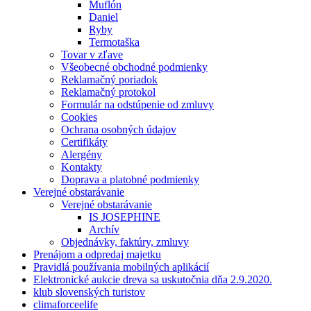
Muflón
Daniel
Ryby
Termotaška
Tovar v zľave
Všeobecné obchodné podmienky
Reklamačný poriadok
Reklamačný protokol
Formulár na odstúpenie od zmluvy
Cookies
Ochrana osobných údajov
Certifikáty
Alergény
Kontakty
Doprava a platobné podmienky
Verejné obstarávanie
Verejné obstarávanie
IS JOSEPHINE
Archív
Objednávky, faktúry, zmluvy
Prenájom a odpredaj majetku
Pravidlá používania mobilných aplikácií
Elektronické aukcie dreva sa uskutočnia dňa 2.9.2020.
klub slovenských turistov
climaforceelife