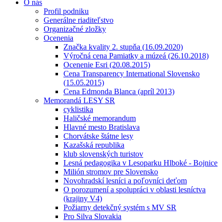
O nás
Profil podniku
Generálne riaditeľstvo
Organizačné zložky
Ocenenia
Značka kvality 2. stupňa (16.09.2020)
Výročná cena Pamiatky a múzeá (26.10.2018)
Ocenenie Esri (20.08.2015)
Cena Transparency International Slovensko
(15.05.2015)
Cena Edmonda Blanca (apríl 2013)
Memorandá LESY SR
cyklistika
Haličské memorandum
Hlavné mesto Bratislava
Chorvátske štátne lesy
Kazašská republika
klub slovenských turistov
Lesná pedagogika v Lesoparku Hlboké - Bojnice
Milión stromov pre Slovensko
Novohradskí lesníci a poľovníci deťom
O porozumení a spolupráci v oblasti lesníctva
(krajiny V4)
Požiarny detekčný systém s MV SR
Pro Silva Slovakia