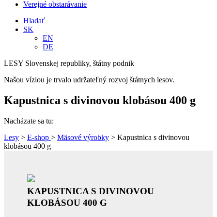
Verejné obstarávanie
Hladať
SK
EN
DE
LESY Slovenskej republiky, štátny podnik
Našou víziou je trvalo udržateľný rozvoj štátnych lesov.
Kapustnica s divinovou klobásou 400 g
Nacházate sa tu:
Lesy
>
E-shop
>
Mäsové výrobky
> Kapustnica s divinovou
klobásou 400 g
KAPUSTNICA S DIVINOVOU
KLOBÁSOU 400 G