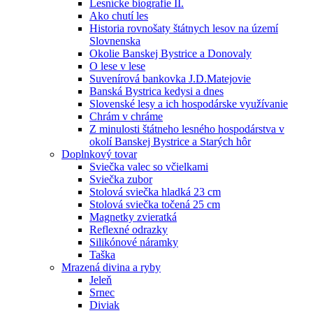
Lesnícke biografie II.
Ako chutí les
Historia rovnošaty štátnych lesov na území
Slovnenska
Okolie Banskej Bystrice a Donovaly
O lese v lese
Suvenírová bankovka J.D.Matejovie
Banská Bystrica kedysi a dnes
Slovenské lesy a ich hospodárske využívanie
Chrám v chráme
Z minulosti štátneho lesného hospodárstva v
okolí Banskej Bystrice a Starých hôr
Doplnkový tovar
Sviečka valec so včielkami
Sviečka zubor
Stolová sviečka hladká 23 cm
Stolová sviečka točená 25 cm
Magnetky zvieratká
Reflexné odrazky
Silikónové náramky
Taška
Mrazená divina a ryby
Jeleň
Srnec
Diviak