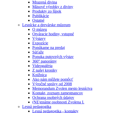
Mrazená divina
Mäsové výrobky z diviny
Produkty zo šípok
Publikácie
Ostatné
Lesnícke a drevárske múzeum
O múzeu
Otváracie hodiny, vstupné
Výstavy
Expozície
Ponúkame na predaj
Súťaže
Ponuka putovných výstav
360° panorámy
Videogaléria
Z našej kroniky
Knižnica
Ako nám môžete pomôcť
Výročné správy od 2008
Memorandum Zvolen mesto lesníctva
Kontakt, zoznam zamestnancov
Ochrana osobných údajov
(NE)známe osobnosti Zvolena I.
Lesná pedagogika
Lesná pedagogika - kontakty