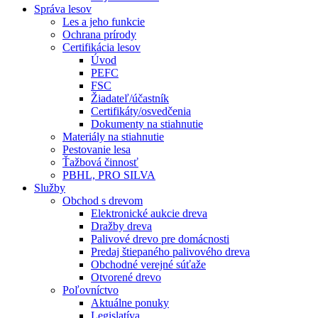
Správa lesov
Les a jeho funkcie
Ochrana prírody
Certifikácia lesov
Úvod
PEFC
FSC
Žiadateľ/účastník
Certifikáty/osvedčenia
Dokumenty na stiahnutie
Materiály na stiahnutie
Pestovanie lesa
Ťažbová činnosť
PBHL, PRO SILVA
Služby
Obchod s drevom
Elektronické aukcie dreva
Dražby dreva
Palivové drevo pre domácnosti
Predaj štiepaného palivového dreva
Obchodné verejné súťaže
Otvorené drevo
Poľovníctvo
Aktuálne ponuky
Legislatíva