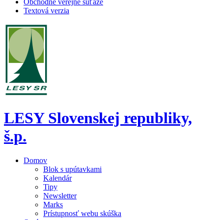
Obchodné verejné súťaže
Textová verzia
LESY Slovenskej republiky,
š.p.
Domov
Blok s upútavkami
Kalendár
Tipy
Newsletter
Marks
Prístupnosť webu skúška