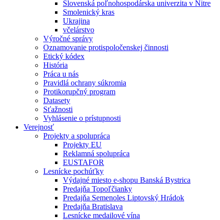
Slovenská poľnohospodárska univerzita v Nitre
Smolenický kras
Ukrajina
včelárstvo
Výročné správy
Oznamovanie protispoločenskej činnosti
Etický kódex
História
Práca u nás
Pravidlá ochrany súkromia
Protikorupčný program
Datasety
Sťažnosti
Vyhlásenie o prístupnosti
Verejnosť
Projekty a spolupráca
Projekty EU
Reklamná spolupráca
EUSTAFOR
Lesnícke pochúťky
Výdajné miesto e-shopu Banská Bystrica
Predajňa Topoľčianky
Predajňa Semenoles Liptovský Hrádok
Predajňa Bratislava
Lesnícke medailové vína