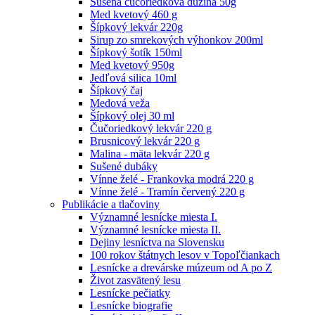
Sušená čučoriedková dužina 50g
Med kvetový 460 g
Šípkový lekvár 220g
Sirup zo smrekových výhonkov 200ml
Šípkový šotík 150ml
Med kvetový 950g
Jedľová silica 10ml
Šípkový čaj
Medová veža
Šípkový olej 30 ml
Čučoriedkový lekvár 220 g
Brusnicový lekvár 220 g
Malina - mäta lekvár 220 g
Sušené dubáky
Vínne želé - Frankovka modrá 220 g
Vínne želé - Tramín červený 220 g
Publikácie a tlačoviny
Významné lesnícke miesta I.
Významné lesnícke miesta II.
Dejiny lesníctva na Slovensku
100 rokov štátnych lesov v Topoľčiankach
Lesnícke a drevárske múzeum od A po Z
Život zasvätený lesu
Lesnícke pečiatky
Lesnícke biografie