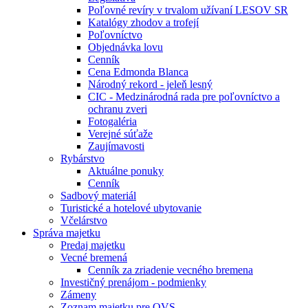
Poľovné revíry v trvalom užívaní LESOV SR
Katalógy zhodov a trofejí
Poľovníctvo
Objednávka lovu
Cenník
Cena Edmonda Blanca
Národný rekord - jeleň lesný
CIC - Medzinárodná rada pre poľovníctvo a
ochranu zveri
Fotogaléria
Verejné súťaže
Zaujímavosti
Rybárstvo
Aktuálne ponuky
Cenník
Sadbový materiál
Turistické a hotelové ubytovanie
Včelárstvo
Správa majetku
Predaj majetku
Vecné bremená
Cenník za zriadenie vecného bremena
Investičný prenájom - podmienky
Zámeny
Zoznam majetku pre OVS