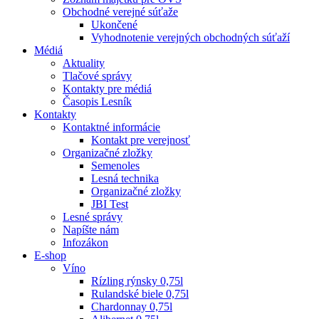
Obchodné verejné súťaže
Ukončené
Vyhodnotenie verejných obchodných súťaží
Médiá
Aktuality
Tlačové správy
Kontakty pre médiá
Časopis Lesník
Kontakty
Kontaktné informácie
Kontakt pre verejnosť
Organizačné zložky
Semenoles
Lesná technika
Organizačné zložky
JBI Test
Lesné správy
Napíšte nám
Infozákon
E-shop
Víno
Rízling rýnsky 0,75l
Rulandské biele 0,75l
Chardonnay 0,75l