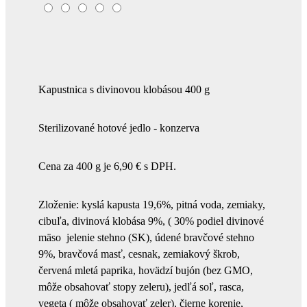
Kapustnica s divinovou klobásou 400 g
Sterilizované hotové jedlo - konzerva
Cena za 400 g je 6,90 € s DPH.
Zloženie: kyslá kapusta 19,6%, pitná voda, zemiaky,
cibuľa, divinová klobása 9%, ( 30% podiel divinové
mäso jelenie stehno (SK), údené bravčové stehno
9%, bravčová masť, cesnak, zemiakový škrob,
červená mletá paprika, hovädzí bujón (bez GMO,
môže obsahovať stopy zeleru), jedľá soľ, rasca,
vegeta ( môže obsahovať zeler), čierne korenie,