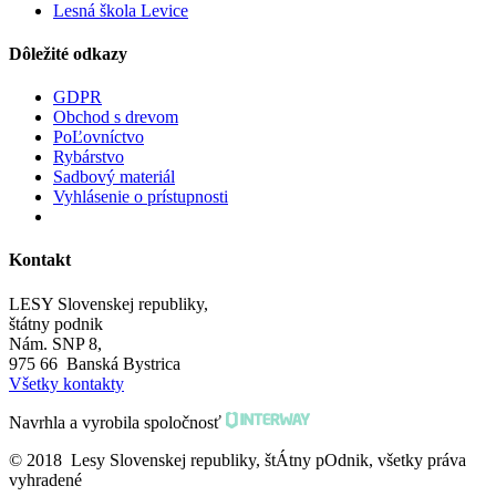
Lesná škola Levice
Dôležité odkazy
GDPR
Obchod s drevom
PoĽovníctvo
Rybárstvo
Sadbový materiál
Vyhlásenie o prístupnosti
Kontakt
LESY Slovenskej republiky,
štátny podnik
Nám. SNP 8,
975 66 Banská Bystrica
Všetky kontakty
Navrhla a vyrobila spoločnosť
© 2018 Lesy Slovenskej republiky, štÁtny pOdnik, všetky práva
vyhradené