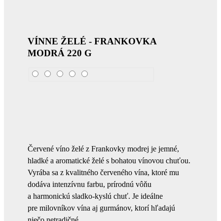
VÍNNE ŽELÉ - FRANKOVKA
MODRÁ 220 G
Červené víno želé z Frankovky modrej je jemné,
hladké a aromatické želé s bohatou vínovou chuťou.
Vyrába sa z kvalitného červeného vína, ktoré mu
dodáva intenzívnu farbu, prírodnú vôňu
a harmonickú sladko‑kyslú chuť. Je ideálne
pre milovníkov vína aj gurmánov, ktorí hľadajú
niečo netradičné