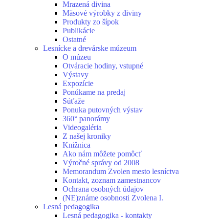
Mrazená divina
Mäsové výrobky z diviny
Produkty zo šípok
Publikácie
Ostatné
Lesnícke a drevárske múzeum
O múzeu
Otváracie hodiny, vstupné
Výstavy
Expozície
Ponúkame na predaj
Súťaže
Ponuka putovných výstav
360° panorámy
Videogaléria
Z našej kroniky
Knižnica
Ako nám môžete pomôcť
Výročné správy od 2008
Memorandum Zvolen mesto lesníctva
Kontakt, zoznam zamestnancov
Ochrana osobných údajov
(NE)známe osobnosti Zvolena I.
Lesná pedagogika
Lesná pedagogika - kontakty