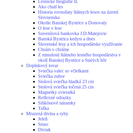
Lesnícke biografie II.
Ako chutí les
Historia rovnošaty štátnych lesov na území
Slovnenska
Okolie Banskej Bystrice a Donovaly
O lese v lese
Suvenírová bankovka J.D.Matejovie
Banská Bystrica kedysi a dnes
Slovenské lesy a ich hospodárske využívanie
Chrám v chráme
Z minulosti štátneho lesného hospodárstva v
okolí Banskej Bystrice a Starých hôr
Doplnkový tovar
Sviečka valec so včielkami
Sviečka zubor
Stolová sviečka hladká 23 cm
Stolová sviečka točená 25 cm
Magnetky zvieratká
Reflexné odrazky
Silikónové náramky
Taška
Mrazená divina a ryby
Jeleň
Srnec
Diviak