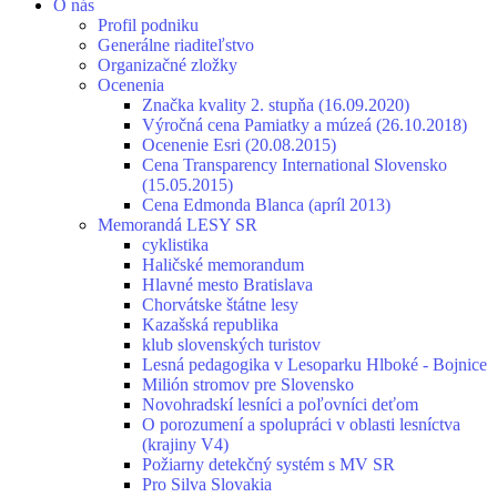
O nás
Profil podniku
Generálne riaditeľstvo
Organizačné zložky
Ocenenia
Značka kvality 2. stupňa (16.09.2020)
Výročná cena Pamiatky a múzeá (26.10.2018)
Ocenenie Esri (20.08.2015)
Cena Transparency International Slovensko
(15.05.2015)
Cena Edmonda Blanca (apríl 2013)
Memorandá LESY SR
cyklistika
Haličské memorandum
Hlavné mesto Bratislava
Chorvátske štátne lesy
Kazašská republika
klub slovenských turistov
Lesná pedagogika v Lesoparku Hlboké - Bojnice
Milión stromov pre Slovensko
Novohradskí lesníci a poľovníci deťom
O porozumení a spolupráci v oblasti lesníctva
(krajiny V4)
Požiarny detekčný systém s MV SR
Pro Silva Slovakia