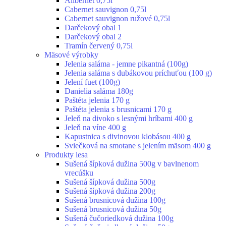
Alibernet 0,75l
Cabernet sauvignon 0,75l
Cabernet sauvignon ružové 0,75l
Darčekový obal 1
Darčekový obal 2
Tramín červený 0,75l
Mäsové výrobky
Jelenia saláma - jemne pikantná (100g)
Jelenia saláma s dubákovou príchuťou (100 g)
Jelení fuet (100g)
Danielia saláma 180g
Paštéta jelenia 170 g
Paštéta jelenia s brusnicami 170 g
Jeleň na divoko s lesnými hríbami 400 g
Jeleň na víne 400 g
Kapustnica s divinovou klobásou 400 g
Sviečková na smotane s jelením mäsom 400 g
Produkty lesa
Sušená šípková dužina 500g v bavlnenom
vrecúšku
Sušená šípková dužina 500g
Sušená šípková dužina 200g
Sušená brusnicová dužina 100g
Sušená brusnicová dužina 50g
Sušená čučoriedková dužina 100g