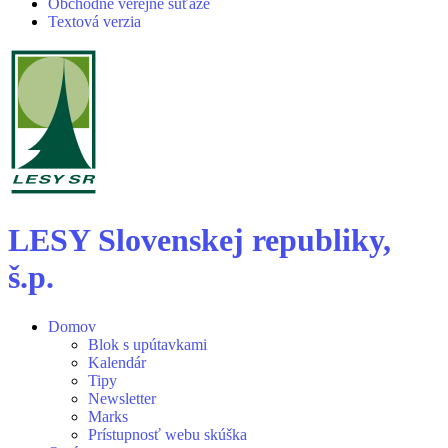
Obchodné verejné súťaže
Textová verzia
LESY Slovenskej republiky,
š.p.
Domov
Blok s upútavkami
Kalendár
Tipy
Newsletter
Marks
Prístupnosť webu skúška