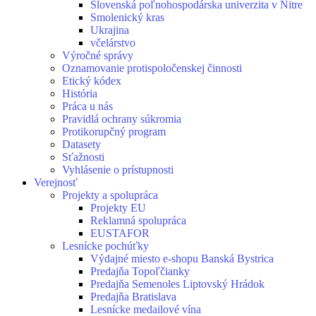
Slovenská poľnohospodárska univerzita v Nitre
Smolenický kras
Ukrajina
včelárstvo
Výročné správy
Oznamovanie protispoločenskej činnosti
Etický kódex
História
Práca u nás
Pravidlá ochrany súkromia
Protikorupčný program
Datasety
Sťažnosti
Vyhlásenie o prístupnosti
Verejnosť
Projekty a spolupráca
Projekty EU
Reklamná spolupráca
EUSTAFOR
Lesnícke pochúťky
Výdajné miesto e-shopu Banská Bystrica
Predajňa Topoľčianky
Predajňa Semenoles Liptovský Hrádok
Predajňa Bratislava
Lesnícke medailové vína