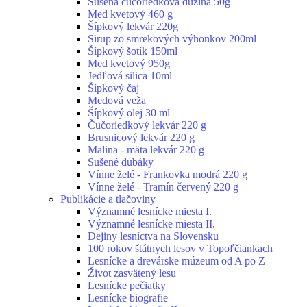
Sušená čučoriedková dužina 50g
Med kvetový 460 g
Šípkový lekvár 220g
Sirup zo smrekových výhonkov 200ml
Šípkový šotík 150ml
Med kvetový 950g
Jedľová silica 10ml
Šípkový čaj
Medová veža
Šípkový olej 30 ml
Čučoriedkový lekvár 220 g
Brusnicový lekvár 220 g
Malina - mäta lekvár 220 g
Sušené dubáky
Vínne želé - Frankovka modrá 220 g
Vínne želé - Tramín červený 220 g
Publikácie a tlačoviny
Významné lesnícke miesta I.
Významné lesnícke miesta II.
Dejiny lesníctva na Slovensku
100 rokov štátnych lesov v Topoľčiankach
Lesnícke a drevárske múzeum od A po Z
Život zasvätený lesu
Lesnícke pečiatky
Lesnícke biografie