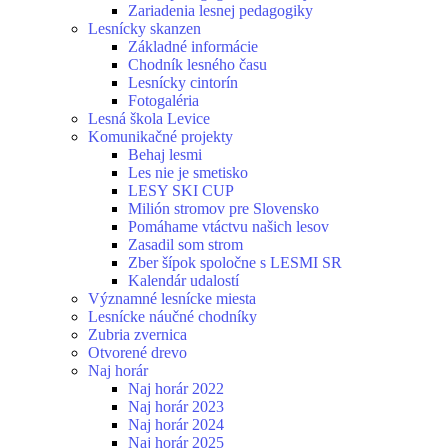
Zariadenia lesnej pedagogiky
Lesnícky skanzen
Základné informácie
Chodník lesného času
Lesnícky cintorín
Fotogaléria
Lesná škola Levice
Komunikačné projekty
Behaj lesmi
Les nie je smetisko
LESY SKI CUP
Milión stromov pre Slovensko
Pomáhame vtáctvu našich lesov
Zasadil som strom
Zber šípok spoločne s LESMI SR
Kalendár udalostí
Významné lesnícke miesta
Lesnícke náučné chodníky
Zubria zvernica
Otvorené drevo
Naj horár
Naj horár 2022
Naj horár 2023
Naj horár 2024
Naj horár 2025