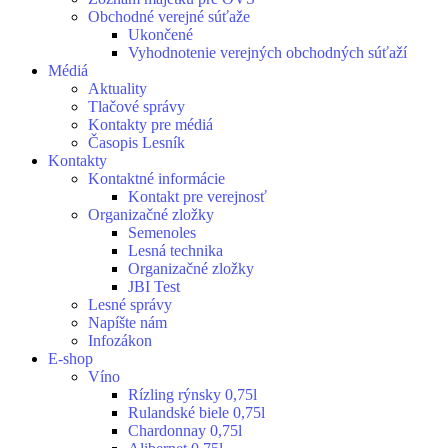
Obchodné verejné súťaže
Ukončené
Vyhodnotenie verejných obchodných súťaží
Médiá
Aktuality
Tlačové správy
Kontakty pre médiá
Časopis Lesník
Kontakty
Kontaktné informácie
Kontakt pre verejnosť
Organizačné zložky
Semenoles
Lesná technika
Organizačné zložky
JBI Test
Lesné správy
Napíšte nám
Infozákon
E-shop
Víno
Rízling rýnsky 0,75l
Rulandské biele 0,75l
Chardonnay 0,75l