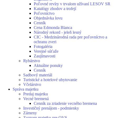
Poľovné revíry v trvalom užívaní LESOV SR
Katalógy zhodov a trofejí
Poľovníctvo
Objednávka lovu
Cenník
Cena Edmonda Blanca
Národný rekord - jeleň lesný
CIC - Medzinárodná rada pre poľovníctvo a
ochranu zveri
Fotogaléria
Verejné súťaže
Zaujímavosti
Rybárstvo
Aktuálne ponuky
Cenník
Sadbový materiál
Turistické a hotelové ubytovanie
Včelárstvo
Správa majetku
Predaj majetku
Vecné bremená
Cenník za zriadenie vecného bremena
Investičný prenájom - podmienky
Zámeny
Zoznam majetku pre OVS