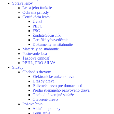
Správa lesov
Les a jeho funkcie
Ochrana prírody
Certifikácia lesov
Úvod
PEFC
FSC
Žiadateľ/účastník
Certifikáty/osvedčenia
Dokumenty na stiahnutie
Materiály na stiahnutie
Pestovanie lesa
Ťažbová činnosť
PBHL, PRO SILVA
Služby
Obchod s drevom
Elektronické aukcie dreva
Dražby dreva
Palivové drevo pre domácnosti
Predaj štiepaného palivového dreva
Obchodné verejné súťaže
Otvorené drevo
Poľovníctvo
Aktuálne ponuky
Legislatíva