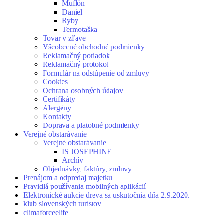
Muflón
Daniel
Ryby
Termotaška
Tovar v zľave
Všeobecné obchodné podmienky
Reklamačný poriadok
Reklamačný protokol
Formulár na odstúpenie od zmluvy
Cookies
Ochrana osobných údajov
Certifikáty
Alergény
Kontakty
Doprava a platobné podmienky
Verejné obstarávanie
Verejné obstarávanie
IS JOSEPHINE
Archív
Objednávky, faktúry, zmluvy
Prenájom a odpredaj majetku
Pravidlá používania mobilných aplikácií
Elektronické aukcie dreva sa uskutočnia dňa 2.9.2020.
klub slovenských turistov
climaforceelife