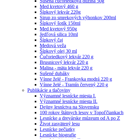
Sušená čučoriedková dužina 50g
Med kvetový 460 g
Šípkový lekvár 220g
Sirup zo smrekových výhonkov 200ml
Šípkový šotík 150ml
Med kvetový 950g
Jedľová silica 10ml
Šípkový čaj
Medová veža
Šípkový olej 30 ml
Čučoriedkový lekvár 220 g
Brusnicový lekvár 220 g
Malina - mäta lekvár 220 g
Sušené dubáky
Vínne želé - Frankovka modrá 220 g
Vínne želé - Tramín červený 220 g
Publikácie a tlačoviny
Významné lesnícke miesta I.
Významné lesnícke miesta II.
Dejiny lesníctva na Slovensku
100 rokov štátnych lesov v Topoľčiankach
Lesnícke a drevárske múzeum od A po Z
Život zasvätený lesu
Lesnícke pečiatky
Lesnícke biografie