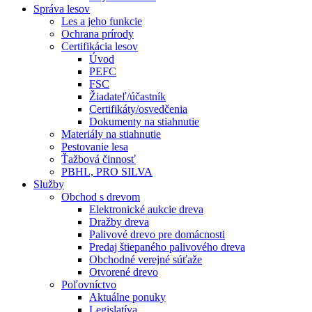
Správa lesov
Les a jeho funkcie
Ochrana prírody
Certifikácia lesov
Úvod
PEFC
FSC
Žiadateľ/účastník
Certifikáty/osvedčenia
Dokumenty na stiahnutie
Materiály na stiahnutie
Pestovanie lesa
Ťažbová činnosť
PBHL, PRO SILVA
Služby
Obchod s drevom
Elektronické aukcie dreva
Dražby dreva
Palivové drevo pre domácnosti
Predaj štiepaného palivového dreva
Obchodné verejné súťaže
Otvorené drevo
Poľovníctvo
Aktuálne ponuky
Legislatíva