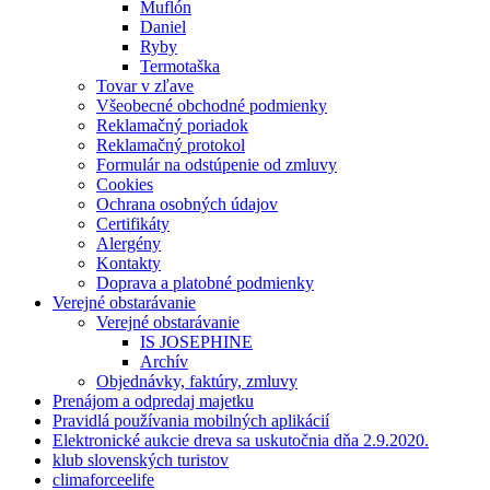
Muflón
Daniel
Ryby
Termotaška
Tovar v zľave
Všeobecné obchodné podmienky
Reklamačný poriadok
Reklamačný protokol
Formulár na odstúpenie od zmluvy
Cookies
Ochrana osobných údajov
Certifikáty
Alergény
Kontakty
Doprava a platobné podmienky
Verejné obstarávanie
Verejné obstarávanie
IS JOSEPHINE
Archív
Objednávky, faktúry, zmluvy
Prenájom a odpredaj majetku
Pravidlá používania mobilných aplikácií
Elektronické aukcie dreva sa uskutočnia dňa 2.9.2020.
klub slovenských turistov
climaforceelife