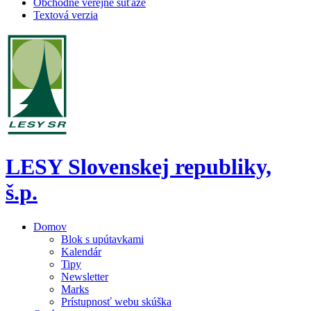
Obchodné verejné súťaže
Textová verzia
LESY Slovenskej republiky,
š.p.
Domov
Blok s upútavkami
Kalendár
Tipy
Newsletter
Marks
Prístupnosť webu skúška