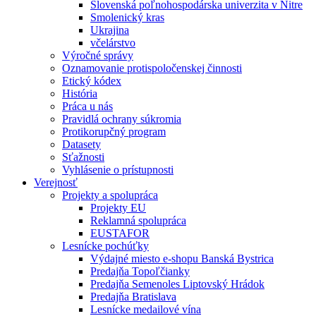
Slovenská poľnohospodárska univerzita v Nitre
Smolenický kras
Ukrajina
včelárstvo
Výročné správy
Oznamovanie protispoločenskej činnosti
Etický kódex
História
Práca u nás
Pravidlá ochrany súkromia
Protikorupčný program
Datasety
Sťažnosti
Vyhlásenie o prístupnosti
Verejnosť
Projekty a spolupráca
Projekty EU
Reklamná spolupráca
EUSTAFOR
Lesnícke pochúťky
Výdajné miesto e-shopu Banská Bystrica
Predajňa Topoľčianky
Predajňa Semenoles Liptovský Hrádok
Predajňa Bratislava
Lesnícke medailové vína