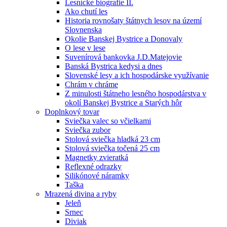
Lesnícke biografie II.
Ako chutí les
Historia rovnošaty štátnych lesov na území
Slovnenska
Okolie Banskej Bystrice a Donovaly
O lese v lese
Suvenírová bankovka J.D.Matejovie
Banská Bystrica kedysi a dnes
Slovenské lesy a ich hospodárske využívanie
Chrám v chráme
Z minulosti štátneho lesného hospodárstva v
okolí Banskej Bystrice a Starých hôr
Doplnkový tovar
Sviečka valec so včielkami
Sviečka zubor
Stolová sviečka hladká 23 cm
Stolová sviečka točená 25 cm
Magnetky zvieratká
Reflexné odrazky
Silikónové náramky
Taška
Mrazená divina a ryby
Jeleň
Srnec
Diviak