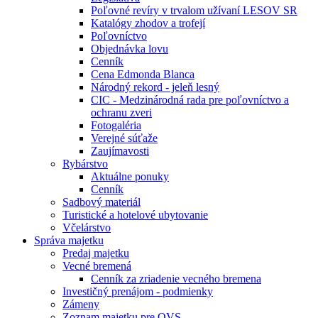
Poľovné revíry v trvalom užívaní LESOV SR
Katalógy zhodov a trofejí
Poľovníctvo
Objednávka lovu
Cenník
Cena Edmonda Blanca
Národný rekord - jeleň lesný
CIC - Medzinárodná rada pre poľovníctvo a
ochranu zveri
Fotogaléria
Verejné súťaže
Zaujímavosti
Rybárstvo
Aktuálne ponuky
Cenník
Sadbový materiál
Turistické a hotelové ubytovanie
Včelárstvo
Správa majetku
Predaj majetku
Vecné bremená
Cenník za zriadenie vecného bremena
Investičný prenájom - podmienky
Zámeny
Zoznam majetku pre OVS