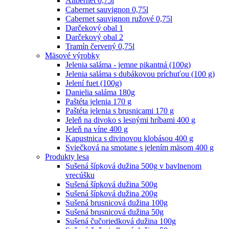
Alibernet 0,75l
Cabernet sauvignon 0,75l
Cabernet sauvignon ružové 0,75l
Darčekový obal 1
Darčekový obal 2
Tramín červený 0,75l
Mäsové výrobky
Jelenia saláma - jemne pikantná (100g)
Jelenia saláma s dubákovou príchuťou (100 g)
Jelení fuet (100g)
Danielia saláma 180g
Paštéta jelenia 170 g
Paštéta jelenia s brusnicami 170 g
Jeleň na divoko s lesnými hríbami 400 g
Jeleň na víne 400 g
Kapustnica s divinovou klobásou 400 g
Sviečková na smotane s jelením mäsom 400 g
Produkty lesa
Sušená šípková dužina 500g v bavlnenom
vrecúšku
Sušená šípková dužina 500g
Sušená šípková dužina 200g
Sušená brusnicová dužina 100g
Sušená brusnicová dužina 50g
Sušená čučoriedková dužina 100g