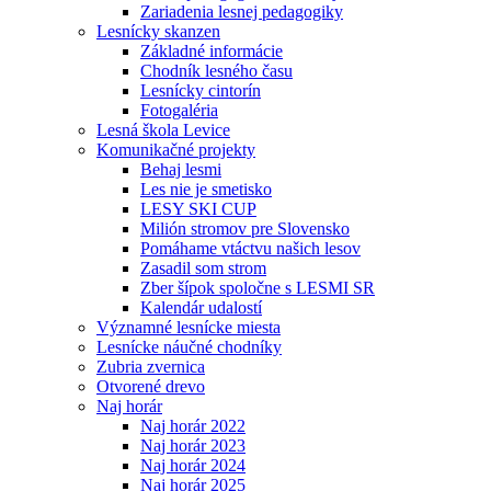
Zariadenia lesnej pedagogiky
Lesnícky skanzen
Základné informácie
Chodník lesného času
Lesnícky cintorín
Fotogaléria
Lesná škola Levice
Komunikačné projekty
Behaj lesmi
Les nie je smetisko
LESY SKI CUP
Milión stromov pre Slovensko
Pomáhame vtáctvu našich lesov
Zasadil som strom
Zber šípok spoločne s LESMI SR
Kalendár udalostí
Významné lesnícke miesta
Lesnícke náučné chodníky
Zubria zvernica
Otvorené drevo
Naj horár
Naj horár 2022
Naj horár 2023
Naj horár 2024
Naj horár 2025