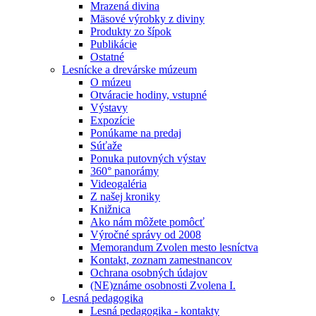
Mrazená divina
Mäsové výrobky z diviny
Produkty zo šípok
Publikácie
Ostatné
Lesnícke a drevárske múzeum
O múzeu
Otváracie hodiny, vstupné
Výstavy
Expozície
Ponúkame na predaj
Súťaže
Ponuka putovných výstav
360° panorámy
Videogaléria
Z našej kroniky
Knižnica
Ako nám môžete pomôcť
Výročné správy od 2008
Memorandum Zvolen mesto lesníctva
Kontakt, zoznam zamestnancov
Ochrana osobných údajov
(NE)známe osobnosti Zvolena I.
Lesná pedagogika
Lesná pedagogika - kontakty