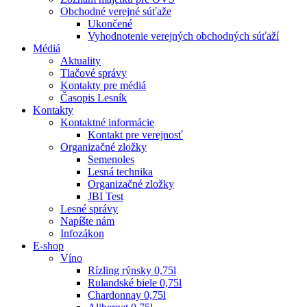
Obchodné verejné súťaže
Ukončené
Vyhodnotenie verejných obchodných súťaží
Médiá
Aktuality
Tlačové správy
Kontakty pre médiá
Časopis Lesník
Kontakty
Kontaktné informácie
Kontakt pre verejnosť
Organizačné zložky
Semenoles
Lesná technika
Organizačné zložky
JBI Test
Lesné správy
Napíšte nám
Infozákon
E-shop
Víno
Rízling rýnsky 0,75l
Rulandské biele 0,75l
Chardonnay 0,75l