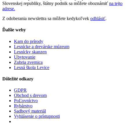
Slovenskej republiky, štátny podnik sa môžete oboznámiť
na tejto
adrese.
Z odoberania newslettra sa môžete kedykoľvek
odhlásiť
.
Ďalšie weby
Kam do prírody
Lesnícke a drevárske múzeum
Lesnícky skanzen
Ubytovanie
Zubria zvernica
Lesná škola Levice
Dôležité odkazy
GDPR
Obchod s drevom
PoĽovníctvo
Rybárstvo
Sadbový materiál
Vyhlásenie o prístupnosti