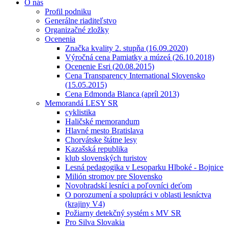
O nás
Profil podniku
Generálne riaditeľstvo
Organizačné zložky
Ocenenia
Značka kvality 2. stupňa (16.09.2020)
Výročná cena Pamiatky a múzeá (26.10.2018)
Ocenenie Esri (20.08.2015)
Cena Transparency International Slovensko
(15.05.2015)
Cena Edmonda Blanca (apríl 2013)
Memorandá LESY SR
cyklistika
Haličské memorandum
Hlavné mesto Bratislava
Chorvátske štátne lesy
Kazašská republika
klub slovenských turistov
Lesná pedagogika v Lesoparku Hlboké - Bojnice
Milión stromov pre Slovensko
Novohradskí lesníci a poľovníci deťom
O porozumení a spolupráci v oblasti lesníctva
(krajiny V4)
Požiarny detekčný systém s MV SR
Pro Silva Slovakia