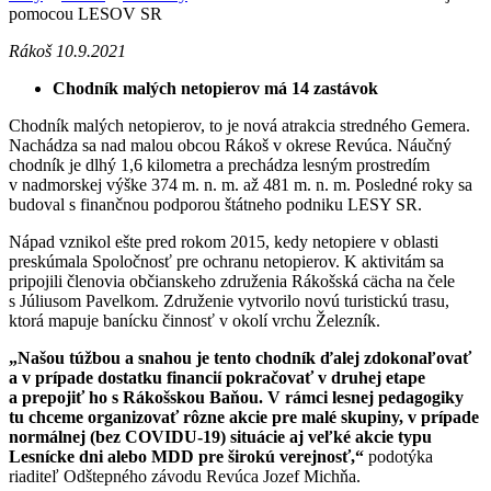
pomocou LESOV SR
Rákoš 10.9.2021
Chodník malých netopierov má 14 zastávok
Chodník malých netopierov, to je nová atrakcia stredného Gemera.
Nachádza sa nad malou obcou Rákoš v okrese Revúca. Náučný
chodník je dlhý 1,6 kilometra a prechádza lesným prostredím
v nadmorskej výške 374 m. n. m. až 481 m. n. m. Posledné roky sa
budoval s finančnou podporou štátneho podniku LESY SR.
Nápad vznikol ešte pred rokom 2015, kedy netopiere v oblasti
preskúmala Spoločnosť pre ochranu netopierov. K aktivitám sa
pripojili členovia občianskeho združenia Rákošská cächa na čele
s Júliusom Pavelkom. Združenie vytvorilo novú turistickú trasu,
ktorá mapuje banícku činnosť v okolí vrchu Železník.
„Našou túžbou a snahou je tento chodník ďalej zdokonaľovať
a v prípade dostatku financií pokračovať v druhej etape
a prepojiť ho s Rákošskou Baňou.
V rámci lesnej pedagogiky
tu chceme organizovať rôzne akcie pre malé skupiny, v prípade
normálnej (bez COVIDU-19) situácie aj veľké akcie typu
Lesnícke dni alebo MDD pre širokú verejnosť,“
podotýka
riaditeľ Odštepného závodu Revúca Jozef Michňa.