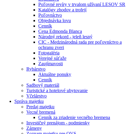
Poľovné revíry v trvalom užívaní LESOV SR
Katalógy zhodov a trofejí
Poľovníctvo
Objednávka lovu
Cenník
Cena Edmonda Blanca
Národný rekord - jeleň lesný
CIC - Medzinárodná rada pre poľovníctvo a
ochranu zveri
Fotogaléria
Verejné súťaže
Zaujímavosti
Rybárstvo
Aktuálne ponuky
Cenník
Sadbový materiál
Turistické a hotelové ubytovanie
Včelárstvo
Správa majetku
Predaj majetku
Vecné bremená
Cenník za zriadenie vecného bremena
Investičný prenájom - podmienky
Zámeny
Zoznam majetku pre OVS