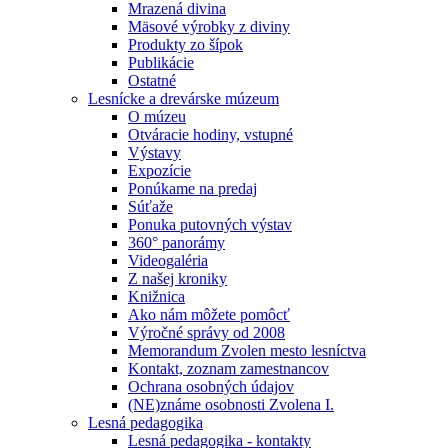
Mrazená divina
Mäsové výrobky z diviny
Produkty zo šípok
Publikácie
Ostatné
Lesnícke a drevárske múzeum
O múzeu
Otváracie hodiny, vstupné
Výstavy
Expozície
Ponúkame na predaj
Súťaže
Ponuka putovných výstav
360° panorámy
Videogaléria
Z našej kroniky
Knižnica
Ako nám môžete pomôcť
Výročné správy od 2008
Memorandum Zvolen mesto lesníctva
Kontakt, zoznam zamestnancov
Ochrana osobných údajov
(NE)známe osobnosti Zvolena I.
Lesná pedagogika
Lesná pedagogika - kontakty