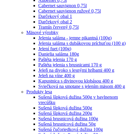
Alibernet 0,75l
Cabernet sauvignon 0,75l
Cabernet sauvignon ružové 0,75l
Darčekový obal 1
Darčekový obal 2
Tramín červený 0,75l
Mäsové výrobky
Jelenia saláma - jemne pikantná (100g)
Jelenia saláma s dubákovou príchuťou (100 g)
Jelení fuet (100g)
Danielia saláma 180g
Paštéta jelenia 170 g
Paštéta jelenia s brusnicami 170 g
Jeleň na divoko s lesnými hríbami 400 g
Jeleň na víne 400 g
Kapustnica s divinovou klobásou 400 g
Sviečková na smotane s jelením mäsom 400 g
Produkty lesa
Sušená šípková dužina 500g v bavlnenom
vrecúšku
Sušená šípková dužina 500g
Sušená šípková dužina 200g
Sušená brusnicová dužina 100g
Sušená brusnicová dužina 50g
Sušená čučoriedková dužina 100g