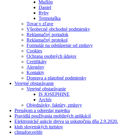
Muflón
Daniel
Ryby
Termotaška
Tovar v zľave
Všeobecné obchodné podmienky
Reklamačný poriadok
Reklamačný protokol
Formulár na odstúpenie od zmluvy
Cookies
Ochrana osobných údajov
Certifikáty
Alergény
Kontakty
Doprava a platobné podmienky
Verejné obstarávanie
Verejné obstarávanie
IS JOSEPHINE
Archív
Objednávky, faktúry, zmluvy
Prenájom a odpredaj majetku
Pravidlá používania mobilných aplikácií
Elektronické aukcie dreva sa uskutočnia dňa 2.9.2020.
klub slovenských turistov
climaforceelife