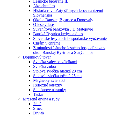
Lesnícke biografie II.
Ako chutí les
Historia rovnošaty štátnych lesov na území
Slovnenska
Okolie Banskej Bystrice a Donovaly
O lese v lese
Suvenírová bankovka J.D.Matejovie
Banská Bystrica kedysi a dnes
Slovenské lesy a ich hospodárske využívanie
Chrám v chráme
Z minulosti štátneho lesného hospodárstva v
okolí Banskej Bystrice a Starých hôr
Doplnkový tovar
Sviečka valec so včielkami
Sviečka zubor
Stolová sviečka hladká 23 cm
Stolová sviečka točená 25 cm
Magnetky zvieratká
Reflexné odrazky
Silikónové náramky
Taška
Mrazená divina a ryby
Jeleň
Srnec
Diviak