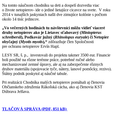
Na tomto náučnom chodníku sa deti a dospelí dozvedia viac
o živote netopierov- ide o jediné lietajúce cicavce na svete. V roku
2014 v tunajších jaskyniach našli dve zimujúce kolónie s počtom
okolo 14 tisíc jedincov.
„Vo večerných hodinách tu návštevníci môžu vidieť viaceré
druhy netopierov ako je Lietavec sťahovavý (
Miniopterus
schreibersii
), Podkovár južný (
Rhinolopus euryale
) či Netopier
obyčajný (
Myotis myotis
)
,
“
zdôrazňuje člen Spoločnosti
pre ochranu netopierov Ervín Hapl.
LESY SR, š. p., investovali do projektu takmer 3500 eur. Financie
boli použité na rôzne terénne práce, potrebné ručné alebo
mechanizované zemné úpravy, ale aj na zabezpečenie rôznych
druhov materiálu (spojovacie tyče, nátery, lanové pomôcky, rezivo).
Štátny podnik poskytol aj náučné tabule.
Pri realizácii Chodníka malých netopierov pomáhali aj členovia
Občianskeho združenia Rákošská cächa, ako aj členovia KST
Dúbrava Jelšava.
TLAČOVÁ SPRÁVA (PDF, 851 kB)