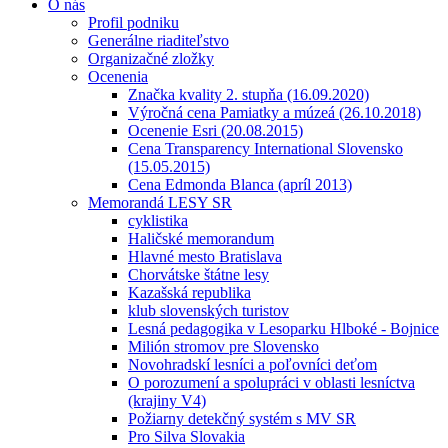
O nás
Profil podniku
Generálne riaditeľstvo
Organizačné zložky
Ocenenia
Značka kvality 2. stupňa (16.09.2020)
Výročná cena Pamiatky a múzeá (26.10.2018)
Ocenenie Esri (20.08.2015)
Cena Transparency International Slovensko
(15.05.2015)
Cena Edmonda Blanca (apríl 2013)
Memorandá LESY SR
cyklistika
Haličské memorandum
Hlavné mesto Bratislava
Chorvátske štátne lesy
Kazašská republika
klub slovenských turistov
Lesná pedagogika v Lesoparku Hlboké - Bojnice
Milión stromov pre Slovensko
Novohradskí lesníci a poľovníci deťom
O porozumení a spolupráci v oblasti lesníctva
(krajiny V4)
Požiarny detekčný systém s MV SR
Pro Silva Slovakia