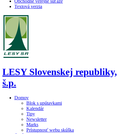
Obchodné verejné súťaže
Textová verzia
LESY Slovenskej republiky,
š.p.
Domov
Blok s upútavkami
Kalendár
Tipy
Newsletter
Marks
Prístupnosť webu skúška