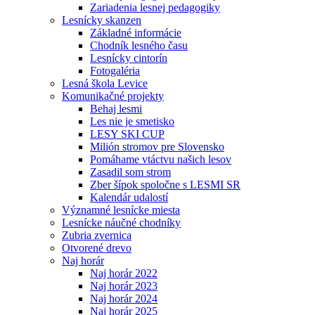
Zariadenia lesnej pedagogiky
Lesnícky skanzen
Základné informácie
Chodník lesného času
Lesnícky cintorín
Fotogaléria
Lesná škola Levice
Komunikačné projekty
Behaj lesmi
Les nie je smetisko
LESY SKI CUP
Milión stromov pre Slovensko
Pomáhame vtáctvu našich lesov
Zasadil som strom
Zber šípok spoločne s LESMI SR
Kalendár udalostí
Významné lesnícke miesta
Lesnícke náučné chodníky
Zubria zvernica
Otvorené drevo
Naj horár
Naj horár 2022
Naj horár 2023
Naj horár 2024
Naj horár 2025