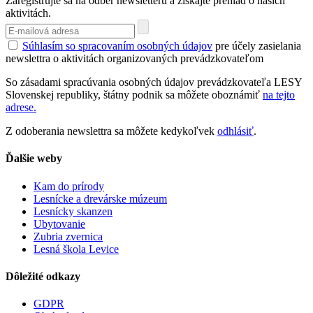
Zaregistrujte sa na odber newsletteru a získajte prehlad o našich
aktivitách.
Súhlasím so spracovaním osobných údajov
pre účely zasielania
newslettra o aktivitách organizovaných prevádzkovateľom
So zásadami spracúvania osobných údajov prevádzkovateľa LESY
Slovenskej republiky, štátny podnik sa môžete oboznámiť
na tejto
adrese.
Z odoberania newslettra sa môžete kedykoľvek
odhlásiť
.
Ďalšie weby
Kam do prírody
Lesnícke a drevárske múzeum
Lesnícky skanzen
Ubytovanie
Zubria zvernica
Lesná škola Levice
Dôležité odkazy
GDPR