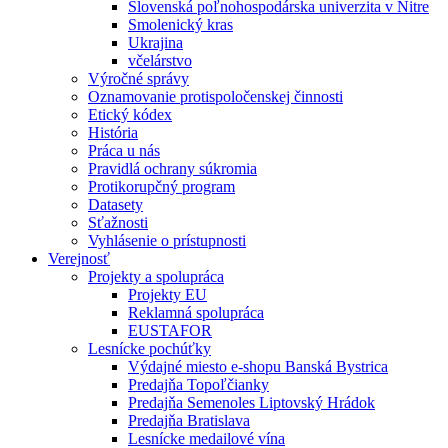
Slovenská poľnohospodárska univerzita v Nitre
Smolenický kras
Ukrajina
včelárstvo
Výročné správy
Oznamovanie protispoločenskej činnosti
Etický kódex
História
Práca u nás
Pravidlá ochrany súkromia
Protikorupčný program
Datasety
Sťažnosti
Vyhlásenie o prístupnosti
Verejnosť
Projekty a spolupráca
Projekty EU
Reklamná spolupráca
EUSTAFOR
Lesnícke pochúťky
Výdajné miesto e-shopu Banská Bystrica
Predajňa Topoľčianky
Predajňa Semenoles Liptovský Hrádok
Predajňa Bratislava
Lesnícke medailové vína