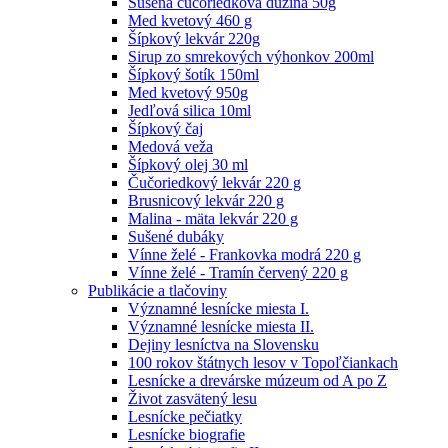
Sušená čučoriedková dužina 50g
Med kvetový 460 g
Šípkový lekvár 220g
Sirup zo smrekových výhonkov 200ml
Šípkový šotík 150ml
Med kvetový 950g
Jedľová silica 10ml
Šípkový čaj
Medová veža
Šípkový olej 30 ml
Čučoriedkový lekvár 220 g
Brusnicový lekvár 220 g
Malina - mäta lekvár 220 g
Sušené dubáky
Vínne želé - Frankovka modrá 220 g
Vínne želé - Tramín červený 220 g
Publikácie a tlačoviny
Významné lesnícke miesta I.
Významné lesnícke miesta II.
Dejiny lesníctva na Slovensku
100 rokov štátnych lesov v Topoľčiankach
Lesnícke a drevárske múzeum od A po Z
Život zasvätený lesu
Lesnícke pečiatky
Lesnícke biografie