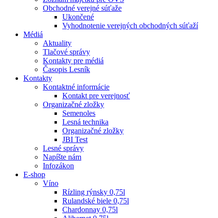
Obchodné verejné súťaže
Ukončené
Vyhodnotenie verejných obchodných súťaží
Médiá
Aktuality
Tlačové správy
Kontakty pre médiá
Časopis Lesník
Kontakty
Kontaktné informácie
Kontakt pre verejnosť
Organizačné zložky
Semenoles
Lesná technika
Organizačné zložky
JBI Test
Lesné správy
Napíšte nám
Infozákon
E-shop
Víno
Rízling rýnsky 0,75l
Rulandské biele 0,75l
Chardonnay 0,75l