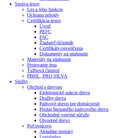
Správa lesov
Les a jeho funkcie
Ochrana prírody
Certifikácia lesov
Úvod
PEFC
FSC
Žiadateľ/účastník
Certifikáty/osvedčenia
Dokumenty na stiahnutie
Materiály na stiahnutie
Pestovanie lesa
Ťažbová činnosť
PBHL, PRO SILVA
Služby
Obchod s drevom
Elektronické aukcie dreva
Dražby dreva
Palivové drevo pre domácnosti
Predaj štiepaného palivového dreva
Obchodné verejné súťaže
Otvorené drevo
Poľovníctvo
Aktuálne ponuky
Legislatíva