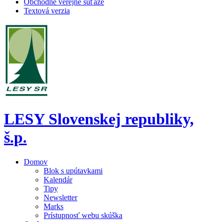
Obchodné verejné súťaže
Textová verzia
LESY Slovenskej republiky,
š.p.
Domov
Blok s upútavkami
Kalendár
Tipy
Newsletter
Marks
Prístupnosť webu skúška