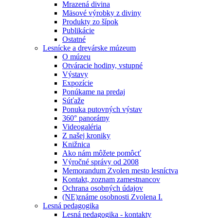
Mrazená divina
Mäsové výrobky z diviny
Produkty zo šípok
Publikácie
Ostatné
Lesnícke a drevárske múzeum
O múzeu
Otváracie hodiny, vstupné
Výstavy
Expozície
Ponúkame na predaj
Súťaže
Ponuka putovných výstav
360° panorámy
Videogaléria
Z našej kroniky
Knižnica
Ako nám môžete pomôcť
Výročné správy od 2008
Memorandum Zvolen mesto lesníctva
Kontakt, zoznam zamestnancov
Ochrana osobných údajov
(NE)známe osobnosti Zvolena I.
Lesná pedagogika
Lesná pedagogika - kontakty