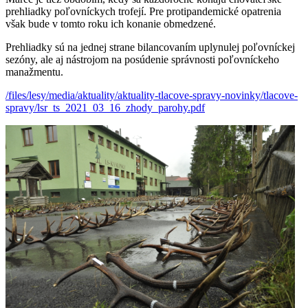
prehliadky poľovníckych trofejí. Pre protipandemické opatrenia
však bude v tomto roku ich konanie obmedzené.
Prehliadky sú na jednej strane bilancovaním uplynulej poľovníckej
sezóny, ale aj nástrojom na posúdenie správnosti poľovníckeho
manažmentu.
/files/lesy/media/aktuality/aktuality-tlacove-spravy-novinky/tlacove-
spravy/lsr_ts_2021_03_16_zhody_parohy.pdf