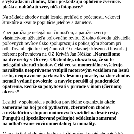
s vykrádačmi zhodov, ktorí poškodzujú oplotenie zvernice,
plašia a naháňajú zver, ničia fotopasce.“
Na základe zhodov majú lesníci prehľad o početnosti, vekovej
štruktúre a kvalite populácie jeleňov a danielov.
Zber parožia je nelegálnou činnosťou, a parožie zveri je
vlastníctvom užívateľa poľovného revíru. Z tohto dôvodu užívatelia
poľovných revírov úzko spolupracujú s policajným zborom pri
odhaľovaní tejto trestnej činnosti. O nedávnej skúsenosti hovorí aj
referent poľovníctva na OZ Kriváň Ján Nôžka:
„Narazili sme
na dve osoby v Očovej- Obchoditej, ukázalo sa, že sú to
nelegálni zberači zhodov. Celá vec sa momentálne vyšetruje,
narušitelia neoprávnene vstúpili motorovým vozidlom na lesnú
cestu, neoprávnene parkovali v lesnom poraste, na zber zhodov
nemali vydané povolenie a navyše porušili aj pandemické
opatrenia, keďže sa pohybovali v prírode v inom (čiernom)
okrese.“
Lesníci v spolupráci s políciou pravidelne organizujú
akcie
zamerané na boj proti pytliactvu, zberateľom zhodov
a nežiadúcim vstupom motorových vozidiel na lesné cesty.
Fungujú aj špecializované policajné oddelenia zamerané
na odhaľovanie environmentálnej kriminality.
Marec je tiež obdobím, kedy sa každoročne konajú chovateľské