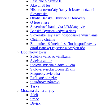
Lesnícke biografie II.
Ako chutí les
Historia rovnošaty štátnych lesov na území
Slovnenska
Okolie Banskej Bystrice a Donovaly
O lese v lese
Suvenírová bankovka J.D.Matejovie
Banská Bystrica kedysi a dnes
Slovenské lesy a ich hospodárske využívanie
Chrám v chráme
Z minulosti štátneho lesného hospodárstva v
okolí Banskej Bystrice a Starých hôr
Doplnkový tovar
Sviečka valec so včielkami
Sviečka zubor
Stolová sviečka hladká 23 cm
Stolová sviečka točená 25 cm
Magnetky zvieratká
Reflexné odrazky
Silikónové náramky
Taška
Mrazená divina a ryby
Jeleň
Srnec
Diviak