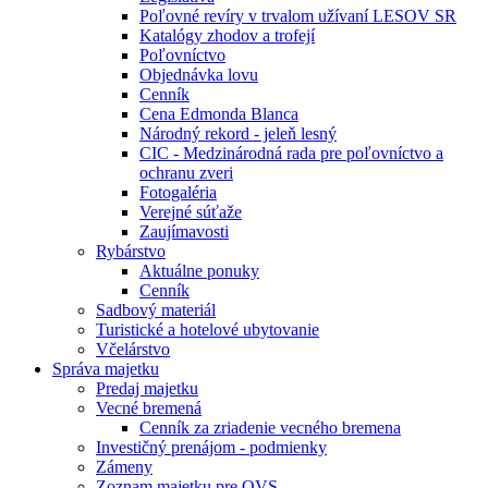
Poľovné revíry v trvalom užívaní LESOV SR
Katalógy zhodov a trofejí
Poľovníctvo
Objednávka lovu
Cenník
Cena Edmonda Blanca
Národný rekord - jeleň lesný
CIC - Medzinárodná rada pre poľovníctvo a
ochranu zveri
Fotogaléria
Verejné súťaže
Zaujímavosti
Rybárstvo
Aktuálne ponuky
Cenník
Sadbový materiál
Turistické a hotelové ubytovanie
Včelárstvo
Správa majetku
Predaj majetku
Vecné bremená
Cenník za zriadenie vecného bremena
Investičný prenájom - podmienky
Zámeny
Zoznam majetku pre OVS