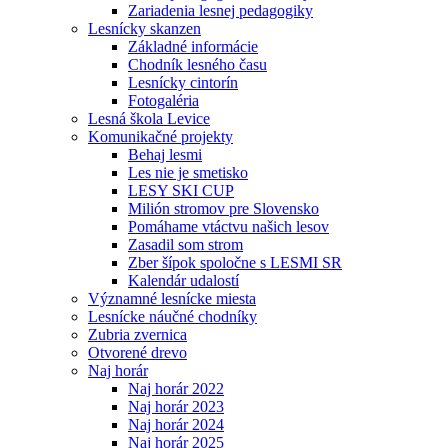
Zariadenia lesnej pedagogiky
Lesnícky skanzen
Základné informácie
Chodník lesného času
Lesnícky cintorín
Fotogaléria
Lesná škola Levice
Komunikačné projekty
Behaj lesmi
Les nie je smetisko
LESY SKI CUP
Milión stromov pre Slovensko
Pomáhame vtáctvu našich lesov
Zasadil som strom
Zber šípok spoločne s LESMI SR
Kalendár udalostí
Významné lesnícke miesta
Lesnícke náučné chodníky
Zubria zvernica
Otvorené drevo
Naj horár
Naj horár 2022
Naj horár 2023
Naj horár 2024
Naj horár 2025