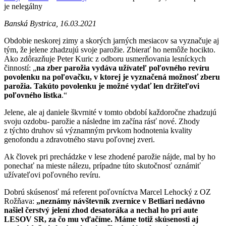
je nelegálny
Banská Bystrica, 16.03.2021
Obdobie neskorej zimy a skorých jarných mesiacov sa vyznačuje aj
tým, že jelene zhadzujú svoje parožie. Zbierať ho nemôže hocikto.
Ako zdôrazňuje Peter Kuric z odboru usmerňovania lesníckych
činností: „
na zber parožia vydáva užívateľ poľovného revíru
povolenku na poľovačku, v ktorej je vyznačená možnosť zberu
parožia. Takúto povolenku je možné vydať len držiteľovi
poľovného lístka
.“
Jelene, ale aj daniele škvrnité v tomto období každoročne zhadzujú
svoju ozdobu- parožie a následne im začína rásť nové. Zhody
z týchto druhov sú významným prvkom hodnotenia kvality
genofondu a zdravotného stavu poľovnej zveri.
Ak človek pri prechádzke v lese zhodené parožie nájde, mal by ho
ponechať na mieste nálezu, prípadne túto skutočnosť oznámiť
užívateľovi poľovného revíru.
Dobrú skúsenosť má referent poľovníctva Marcel Lehocký z OZ
Rožňava:
„neznámy návštevník zvernice v Betliari nedávno
našiel čerstvý jelení zhod desatoráka a nechal ho pri aute
LESOV SR, za čo mu vďačíme. Máme totiž skúsenosti aj