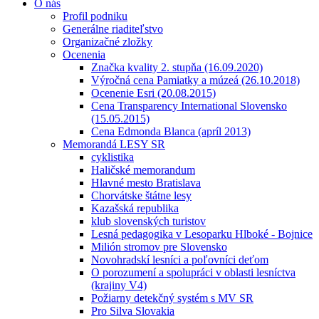
O nás
Profil podniku
Generálne riaditeľstvo
Organizačné zložky
Ocenenia
Značka kvality 2. stupňa (16.09.2020)
Výročná cena Pamiatky a múzeá (26.10.2018)
Ocenenie Esri (20.08.2015)
Cena Transparency International Slovensko
(15.05.2015)
Cena Edmonda Blanca (apríl 2013)
Memorandá LESY SR
cyklistika
Haličské memorandum
Hlavné mesto Bratislava
Chorvátske štátne lesy
Kazašská republika
klub slovenských turistov
Lesná pedagogika v Lesoparku Hlboké - Bojnice
Milión stromov pre Slovensko
Novohradskí lesníci a poľovníci deťom
O porozumení a spolupráci v oblasti lesníctva
(krajiny V4)
Požiarny detekčný systém s MV SR
Pro Silva Slovakia