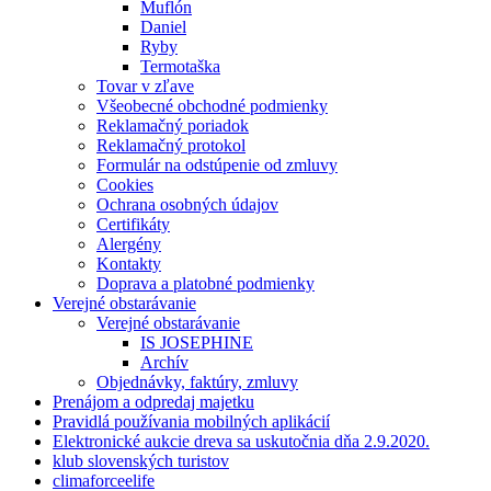
Muflón
Daniel
Ryby
Termotaška
Tovar v zľave
Všeobecné obchodné podmienky
Reklamačný poriadok
Reklamačný protokol
Formulár na odstúpenie od zmluvy
Cookies
Ochrana osobných údajov
Certifikáty
Alergény
Kontakty
Doprava a platobné podmienky
Verejné obstarávanie
Verejné obstarávanie
IS JOSEPHINE
Archív
Objednávky, faktúry, zmluvy
Prenájom a odpredaj majetku
Pravidlá používania mobilných aplikácií
Elektronické aukcie dreva sa uskutočnia dňa 2.9.2020.
klub slovenských turistov
climaforceelife