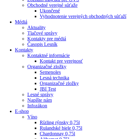
Obchodné verejné súťaže
Ukončené
Vyhodnotenie verejných obchodných súťaží
Médiá
Aktuality
Tlačové správy
Kontakty pre médiá
Časopis Lesník
Kontakty
Kontaktné informácie
Kontakt pre verejnosť
Organizačné zložky
Semenoles
Lesná technika
Organizačné zložky
JBI Test
Lesné správy
Napíšte nám
Infozákon
E-shop
Víno
Rízling rýnsky 0,75l
Rulandské biele 0,75l
Chardonnay 0,75l