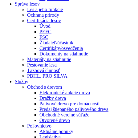
Správa lesov
Les a jeho funkcie
Ochrana prírody
Certifikácia lesov
Úvod
PEFC
FSC
Žiadateľ/účastník
Certifikáty/osvedčenia
Dokumenty na stiahnutie
Materiály na stiahnutie
Pestovanie lesa
Ťažbová činnosť
PBHL, PRO SILVA
Služby
Obchod s drevom
Elektronické aukcie dreva
Dražby dreva
Palivové drevo pre domácnosti
Predaj štiepaného palivového dreva
Obchodné verejné súťaže
Otvorené drevo
Poľovníctvo
Aktuálne ponuky
Legislatíva