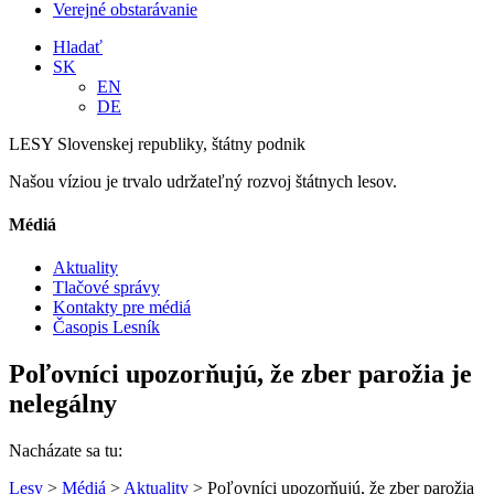
Verejné obstarávanie
Hladať
SK
EN
DE
LESY Slovenskej republiky, štátny podnik
Našou víziou je trvalo udržateľný rozvoj štátnych lesov.
Médiá
Aktuality
Tlačové správy
Kontakty pre médiá
Časopis Lesník
Poľovníci upozorňujú, že zber parožia je
nelegálny
Nacházate sa tu:
Lesy
>
Médiá
>
Aktuality
> Poľovníci upozorňujú, že zber parožia