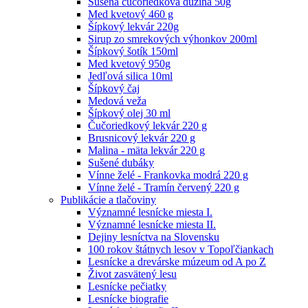
Sušená čučoriedková dužina 50g
Med kvetový 460 g
Šípkový lekvár 220g
Sirup zo smrekových výhonkov 200ml
Šípkový šotík 150ml
Med kvetový 950g
Jedľová silica 10ml
Šípkový čaj
Medová veža
Šípkový olej 30 ml
Čučoriedkový lekvár 220 g
Brusnicový lekvár 220 g
Malina - mäta lekvár 220 g
Sušené dubáky
Vínne želé - Frankovka modrá 220 g
Vínne želé - Tramín červený 220 g
Publikácie a tlačoviny
Významné lesnícke miesta I.
Významné lesnícke miesta II.
Dejiny lesníctva na Slovensku
100 rokov štátnych lesov v Topoľčiankach
Lesnícke a drevárske múzeum od A po Z
Život zasvätený lesu
Lesnícke pečiatky
Lesnícke biografie