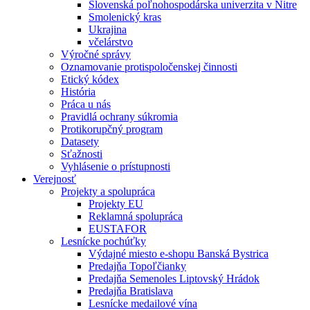
Slovenská poľnohospodárska univerzita v Nitre
Smolenický kras
Ukrajina
včelárstvo
Výročné správy
Oznamovanie protispoločenskej činnosti
Etický kódex
História
Práca u nás
Pravidlá ochrany súkromia
Protikorupčný program
Datasety
Sťažnosti
Vyhlásenie o prístupnosti
Verejnosť
Projekty a spolupráca
Projekty EU
Reklamná spolupráca
EUSTAFOR
Lesnícke pochúťky
Výdajné miesto e-shopu Banská Bystrica
Predajňa Topoľčianky
Predajňa Semenoles Liptovský Hrádok
Predajňa Bratislava
Lesnícke medailové vína