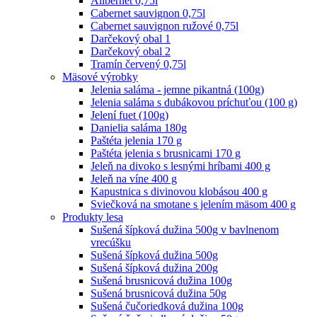
Alibernet 0,75l
Cabernet sauvignon 0,75l
Cabernet sauvignon ružové 0,75l
Darčekový obal 1
Darčekový obal 2
Tramín červený 0,75l
Mäsové výrobky
Jelenia saláma - jemne pikantná (100g)
Jelenia saláma s dubákovou príchuťou (100 g)
Jelení fuet (100g)
Danielia saláma 180g
Paštéta jelenia 170 g
Paštéta jelenia s brusnicami 170 g
Jeleň na divoko s lesnými hríbami 400 g
Jeleň na víne 400 g
Kapustnica s divinovou klobásou 400 g
Sviečková na smotane s jelením mäsom 400 g
Produkty lesa
Sušená šípková dužina 500g v bavlnenom
vrecúšku
Sušená šípková dužina 500g
Sušená šípková dužina 200g
Sušená brusnicová dužina 100g
Sušená brusnicová dužina 50g
Sušená čučoriedková dužina 100g