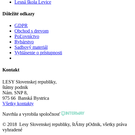
Lesná škola Levice
Dôležité odkazy
GDPR
Obchod s drevom
PoĽovníctvo
Rybárstvo
Sadbový materiál
Vyhlásenie o prístupnosti
Kontakt
LESY Slovenskej republiky,
štátny podnik
Nám. SNP 8,
975 66 Banská Bystrica
Všetky kontakty
Navrhla a vyrobila spoločnosť
© 2018 Lesy Slovenskej republiky, štÁtny pOdnik, všetky práva
vyhradené