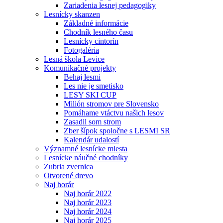
Zariadenia lesnej pedagogiky
Lesnícky skanzen
Základné informácie
Chodník lesného času
Lesnícky cintorín
Fotogaléria
Lesná škola Levice
Komunikačné projekty
Behaj lesmi
Les nie je smetisko
LESY SKI CUP
Milión stromov pre Slovensko
Pomáhame vtáctvu našich lesov
Zasadil som strom
Zber šípok spoločne s LESMI SR
Kalendár udalostí
Významné lesnícke miesta
Lesnícke náučné chodníky
Zubria zvernica
Otvorené drevo
Naj horár
Naj horár 2022
Naj horár 2023
Naj horár 2024
Naj horár 2025