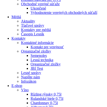
Obchodné verejné súťaže
Ukončené
Vyhodnotenie verejných obchodných súťaží
Médiá
Aktuality
Tlačové správy
Kontakty pre médiá
Časopis Lesník
Kontakty
Kontaktné informácie
Kontakt pre verejnosť
Organizačné zložky
Semenoles
Lesná technika
Organizačné zložky
JBI Test
Lesné správy
Napíšte nám
Infozákon
E-shop
Víno
Rízling rýnsky 0,75l
Rulandské biele 0,75l
Chardonnay 0,75l