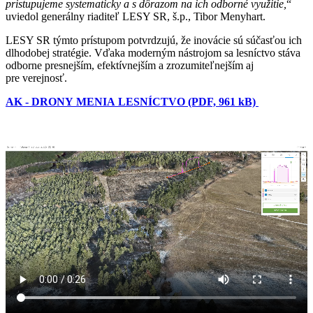
pristupujeme systematicky a s dôrazom na ich odborné využitie,
“
uviedol generálny riaditeľ LESY SR, š.p., Tibor Menyhart.
LESY SR týmto prístupom potvrdzujú, že inovácie sú súčasťou ich
dlhodobej stratégie. Vďaka moderným nástrojom sa lesníctvo stáva
odborne presnejším, efektívnejším a zrozumiteľnejším aj
pre verejnosť.
AK - DRONY MENIA LESNÍCTVO (PDF, 961 kB)