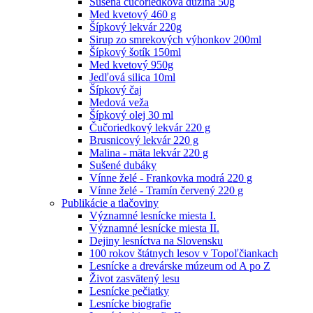
Sušená čučoriedková dužina 50g
Med kvetový 460 g
Šípkový lekvár 220g
Sirup zo smrekových výhonkov 200ml
Šípkový šotík 150ml
Med kvetový 950g
Jedľová silica 10ml
Šípkový čaj
Medová veža
Šípkový olej 30 ml
Čučoriedkový lekvár 220 g
Brusnicový lekvár 220 g
Malina - mäta lekvár 220 g
Sušené dubáky
Vínne želé - Frankovka modrá 220 g
Vínne želé - Tramín červený 220 g
Publikácie a tlačoviny
Významné lesnícke miesta I.
Významné lesnícke miesta II.
Dejiny lesníctva na Slovensku
100 rokov štátnych lesov v Topoľčiankach
Lesnícke a drevárske múzeum od A po Z
Život zasvätený lesu
Lesnícke pečiatky
Lesnícke biografie