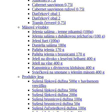
Alibernet 0,75l
Cabernet sauvignon 0,75l
Cabernet sauvignon ružové 0,75l
Darčekový obal 1
Darčekový obal 2
Tramín červený 0,75l
Mäsové výrobky
Jelenia saláma - jemne pikantná (100g)
Jelenia saláma s dubákovou príchuťou (100 g)
Jelení fuet (100g)
Danielia saláma 180g
Paštéta jelenia 170 g
Paštéta jelenia s brusnicami 170 g
Jeleň na divoko s lesnými hríbami 400 g
Jeleň na víne 400 g
Kapustnica s divinovou klobásou 400 g
Sviečková na smotane s jelením mäsom 400 g
Produkty lesa
Sušená šípková dužina 500g v bavlnenom
vrecúšku
Sušená šípková dužina 500g
Sušená šípková dužina 200g
Sušená brusnicová dužina 100g
Sušená brusnicová dužina 50g
Sušená čučoriedková dužina 100g