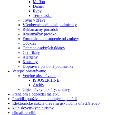
Muflón
Daniel
Ryby
Termotaška
Tovar v zľave
Všeobecné obchodné podmienky
Reklamačný poriadok
Reklamačný protokol
Formulár na odstúpenie od zmluvy
Cookies
Ochrana osobných údajov
Certifikáty
Alergény
Kontakty
Doprava a platobné podmienky
Verejné obstarávanie
Verejné obstarávanie
IS JOSEPHINE
Archív
Objednávky, faktúry, zmluvy
Prenájom a odpredaj majetku
Pravidlá používania mobilných aplikácií
Elektronické aukcie dreva sa uskutočnia dňa 2.9.2020.
klub slovenských turistov
climaforceelife