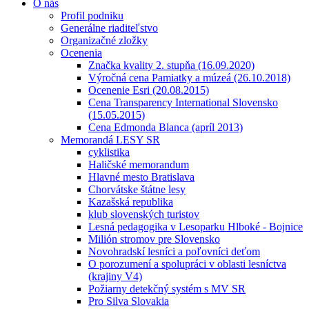
O nás
Profil podniku
Generálne riaditeľstvo
Organizačné zložky
Ocenenia
Značka kvality 2. stupňa (16.09.2020)
Výročná cena Pamiatky a múzeá (26.10.2018)
Ocenenie Esri (20.08.2015)
Cena Transparency International Slovensko
(15.05.2015)
Cena Edmonda Blanca (apríl 2013)
Memorandá LESY SR
cyklistika
Haličské memorandum
Hlavné mesto Bratislava
Chorvátske štátne lesy
Kazašská republika
klub slovenských turistov
Lesná pedagogika v Lesoparku Hlboké - Bojnice
Milión stromov pre Slovensko
Novohradskí lesníci a poľovníci deťom
O porozumení a spolupráci v oblasti lesníctva
(krajiny V4)
Požiarny detekčný systém s MV SR
Pro Silva Slovakia