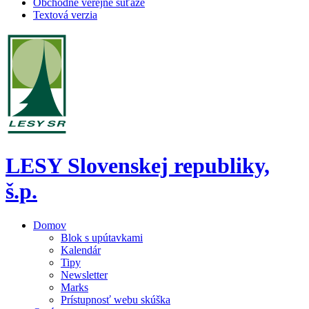
Obchodné verejné súťaže
Textová verzia
LESY Slovenskej republiky,
š.p.
Domov
Blok s upútavkami
Kalendár
Tipy
Newsletter
Marks
Prístupnosť webu skúška