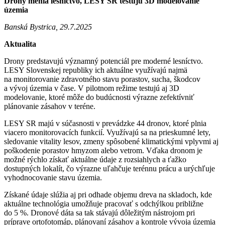
Drony menia lesníctvo, LESY SR testujú 3D modelovanie
územia
Banská Bystrica, 29.7.2025
Aktualita
Drony predstavujú významný potenciál pre moderné lesníctvo.
LESY Slovenskej republiky ich aktuálne využívajú najmä
na monitorovanie zdravotného stavu porastov, sucha, škodcov
a vývoj územia v čase. V pilotnom režime testujú aj 3D
modelovanie, ktoré môže do budúcnosti výrazne zefektívniť
plánovanie zásahov v teréne.
LESY SR majú v súčasnosti v prevádzke 44 dronov, ktoré plnia
viacero monitorovacích funkcií. Využívajú sa na prieskumné lety,
sledovanie vitality lesov, zmeny spôsobené klimatickými vplyvmi aj
poškodenie porastov hmyzom alebo vetrom. Vďaka dronom je
možné rýchlo získať aktuálne údaje z rozsiahlych a ťažko
dostupných lokalít, čo výrazne uľahčuje terénnu prácu a urýchľuje
vyhodnocovanie stavu územia.
Získané údaje slúžia aj pri odhade objemu dreva na skladoch, kde
aktuálne technológia umožňuje pracovať s odchýlkou približne
do 5 %. Dronové dáta sa tak stávajú dôležitým nástrojom pri
príprave ortofotomáp, plánovaní zásahov a kontrole vývoja územia