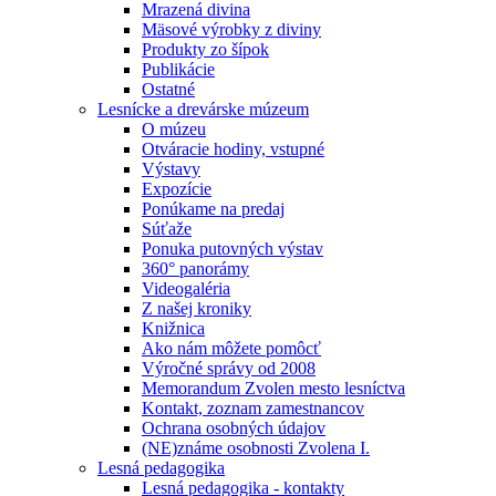
Mrazená divina
Mäsové výrobky z diviny
Produkty zo šípok
Publikácie
Ostatné
Lesnícke a drevárske múzeum
O múzeu
Otváracie hodiny, vstupné
Výstavy
Expozície
Ponúkame na predaj
Súťaže
Ponuka putovných výstav
360° panorámy
Videogaléria
Z našej kroniky
Knižnica
Ako nám môžete pomôcť
Výročné správy od 2008
Memorandum Zvolen mesto lesníctva
Kontakt, zoznam zamestnancov
Ochrana osobných údajov
(NE)známe osobnosti Zvolena I.
Lesná pedagogika
Lesná pedagogika - kontakty