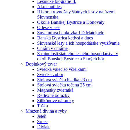
Lesnícke biografie II.
Ako chutí les
Historia rovnošaty štátnych lesov na území
Slovnenska
Okolie Banskej Bystrice a Donovaly
O lese v lese
Suvenírová bankovka J.D.Matejovie
Banská Bystrica kedysi a dnes
Slovenské lesy a ich hospodárske využívanie
Chrám v chráme
Z minulosti štátneho lesného hospodárstva v
okolí Banskej Bystrice a Starých hôr
Doplnkový tovar
Sviečka valec so včielkami
Sviečka zubor
Stolová sviečka hladká 23 cm
Stolová sviečka točená 25 cm
Magnetky zvieratká
Reflexné odrazky
Silikónové náramky
Taška
Mrazená divina a ryby
Jeleň
Srnec
Diviak