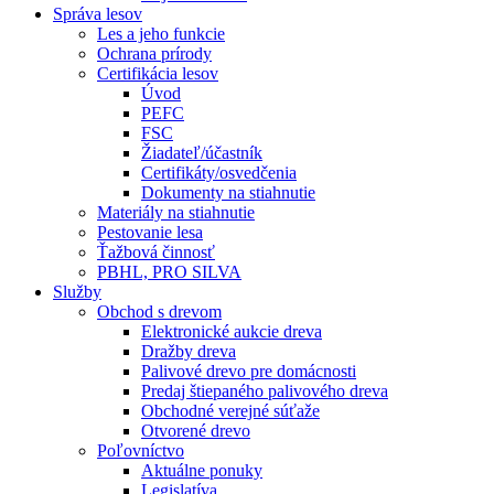
Správa lesov
Les a jeho funkcie
Ochrana prírody
Certifikácia lesov
Úvod
PEFC
FSC
Žiadateľ/účastník
Certifikáty/osvedčenia
Dokumenty na stiahnutie
Materiály na stiahnutie
Pestovanie lesa
Ťažbová činnosť
PBHL, PRO SILVA
Služby
Obchod s drevom
Elektronické aukcie dreva
Dražby dreva
Palivové drevo pre domácnosti
Predaj štiepaného palivového dreva
Obchodné verejné súťaže
Otvorené drevo
Poľovníctvo
Aktuálne ponuky
Legislatíva