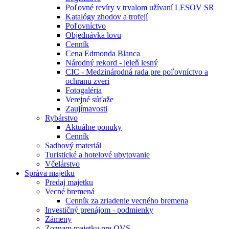
Poľovné revíry v trvalom užívaní LESOV SR
Katalógy zhodov a trofejí
Poľovníctvo
Objednávka lovu
Cenník
Cena Edmonda Blanca
Národný rekord - jeleň lesný
CIC - Medzinárodná rada pre poľovníctvo a
ochranu zveri
Fotogaléria
Verejné súťaže
Zaujímavosti
Rybárstvo
Aktuálne ponuky
Cenník
Sadbový materiál
Turistické a hotelové ubytovanie
Včelárstvo
Správa majetku
Predaj majetku
Vecné bremená
Cenník za zriadenie vecného bremena
Investičný prenájom - podmienky
Zámeny
Zoznam majetku pre OVS