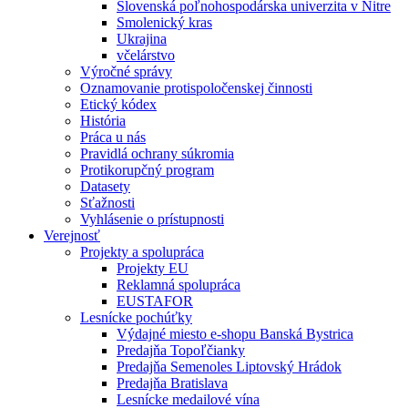
Slovenská poľnohospodárska univerzita v Nitre
Smolenický kras
Ukrajina
včelárstvo
Výročné správy
Oznamovanie protispoločenskej činnosti
Etický kódex
História
Práca u nás
Pravidlá ochrany súkromia
Protikorupčný program
Datasety
Sťažnosti
Vyhlásenie o prístupnosti
Verejnosť
Projekty a spolupráca
Projekty EU
Reklamná spolupráca
EUSTAFOR
Lesnícke pochúťky
Výdajné miesto e-shopu Banská Bystrica
Predajňa Topoľčianky
Predajňa Semenoles Liptovský Hrádok
Predajňa Bratislava
Lesnícke medailové vína