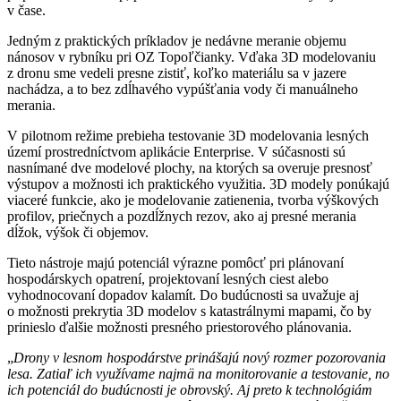
v čase.
Jedným z praktických príkladov je nedávne meranie objemu
nánosov v rybníku pri OZ Topoľčianky. Vďaka 3D modelovaniu
z dronu sme vedeli presne zistiť, koľko materiálu sa v jazere
nachádza, a to bez zdĺhavého vypúšťania vody či manuálneho
merania.
V pilotnom režime prebieha testovanie 3D modelovania lesných
území prostredníctvom aplikácie Enterprise. V súčasnosti sú
nasnímané dve modelové plochy, na ktorých sa overuje presnosť
výstupov a možnosti ich praktického využitia. 3D modely ponúkajú
viaceré funkcie, ako je modelovanie zatienenia, tvorba výškových
profilov, priečnych a pozdĺžnych rezov, ako aj presné merania
dĺžok, výšok či objemov.
Tieto nástroje majú potenciál výrazne pomôcť pri plánovaní
hospodárskych opatrení, projektovaní lesných ciest alebo
vyhodnocovaní dopadov kalamít. Do budúcnosti sa uvažuje aj
o možnosti prekrytia 3D modelov s katastrálnymi mapami, čo by
prinieslo ďalšie možnosti presného priestorového plánovania.
„
Drony v lesnom hospodárstve prinášajú nový rozmer pozorovania
lesa. Zatiaľ ich využívame najmä na monitorovanie a testovanie, no
ich potenciál do budúcnosti je obrovský. Aj preto k technológiám