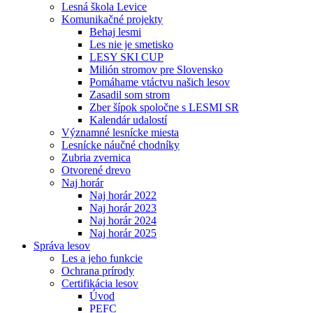
Lesná škola Levice
Komunikačné projekty
Behaj lesmi
Les nie je smetisko
LESY SKI CUP
Milión stromov pre Slovensko
Pomáhame vtáctvu našich lesov
Zasadil som strom
Zber šípok spoločne s LESMI SR
Kalendár udalostí
Významné lesnícke miesta
Lesnícke náučné chodníky
Zubria zvernica
Otvorené drevo
Naj horár
Naj horár 2022
Naj horár 2023
Naj horár 2024
Naj horár 2025
Správa lesov
Les a jeho funkcie
Ochrana prírody
Certifikácia lesov
Úvod
PEFC