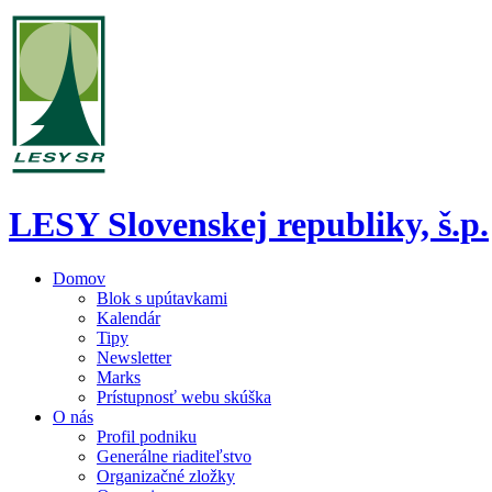
LESY Slovenskej republiky, š.p.
Domov
Blok s upútavkami
Kalendár
Tipy
Newsletter
Marks
Prístupnosť webu skúška
O nás
Profil podniku
Generálne riaditeľstvo
Organizačné zložky