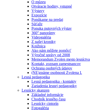
O múzeu
Otváracie hodiny, vstupné
Výstavy
Expozície
Ponúkame na predaj
Súťaže
Ponuka putovných výstav
360° panorámy
Videogaléria
Z našej kroniky
Knižnica
Ako nám môžete pomôcť
Výročné správy od 2008
Memorandum Zvolen mesto lesníctva
Kontakt, zoznam zamestnancov
Ochrana osobných údajov
(NE)známe osobnosti Zvolena I.
Lesná pedagogika
Lesná pedagogika - kontakty
Zariadenia lesnej pedagogiky
Lesnícky skanzen
Základné informácie
Chodník lesného času
Lesnícky cintorín
Fotogaléria