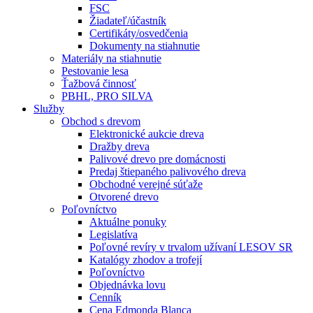
FSC
Žiadateľ/účastník
Certifikáty/osvedčenia
Dokumenty na stiahnutie
Materiály na stiahnutie
Pestovanie lesa
Ťažbová činnosť
PBHL, PRO SILVA
Služby
Obchod s drevom
Elektronické aukcie dreva
Dražby dreva
Palivové drevo pre domácnosti
Predaj štiepaného palivového dreva
Obchodné verejné súťaže
Otvorené drevo
Poľovníctvo
Aktuálne ponuky
Legislatíva
Poľovné revíry v trvalom užívaní LESOV SR
Katalógy zhodov a trofejí
Poľovníctvo
Objednávka lovu
Cenník
Cena Edmonda Blanca