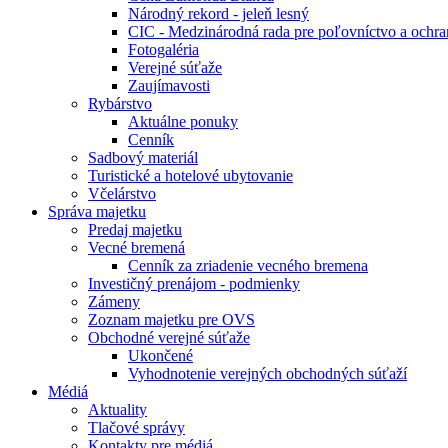
Národný rekord - jeleň lesný
CIC - Medzinárodná rada pre poľovníctvo a ochra
Fotogaléria
Verejné súťaže
Zaujímavosti
Rybárstvo
Aktuálne ponuky
Cenník
Sadbový materiál
Turistické a hotelové ubytovanie
Včelárstvo
Správa majetku
Predaj majetku
Vecné bremená
Cenník za zriadenie vecného bremena
Investičný prenájom - podmienky
Zámeny
Zoznam majetku pre OVS
Obchodné verejné súťaže
Ukončené
Vyhodnotenie verejných obchodných súťaží
Médiá
Aktuality
Tlačové správy
Kontakty pre médiá