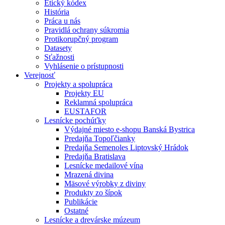
Etický kódex
História
Práca u nás
Pravidlá ochrany súkromia
Protikorupčný program
Datasety
Sťažnosti
Vyhlásenie o prístupnosti
Verejnosť
Projekty a spolupráca
Projekty EU
Reklamná spolupráca
EUSTAFOR
Lesnícke pochúťky
Výdajné miesto e-shopu Banská Bystrica
Predajňa Topoľčianky
Predajňa Semenoles Liptovský Hrádok
Predajňa Bratislava
Lesnícke medailové vína
Mrazená divina
Mäsové výrobky z diviny
Produkty zo šípok
Publikácie
Ostatné
Lesnícke a drevárske múzeum