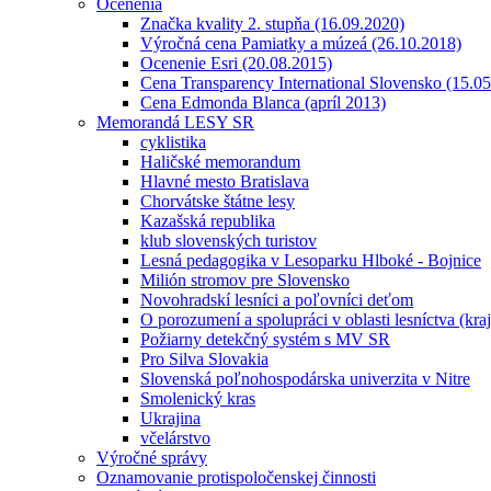
Ocenenia
Značka kvality 2. stupňa (16.09.2020)
Výročná cena Pamiatky a múzeá (26.10.2018)
Ocenenie Esri (20.08.2015)
Cena Transparency International Slovensko (15.0
Cena Edmonda Blanca (apríl 2013)
Memorandá LESY SR
cyklistika
Haličské memorandum
Hlavné mesto Bratislava
Chorvátske štátne lesy
Kazašská republika
klub slovenských turistov
Lesná pedagogika v Lesoparku Hlboké - Bojnice
Milión stromov pre Slovensko
Novohradskí lesníci a poľovníci deťom
O porozumení a spolupráci v oblasti lesníctva (kra
Požiarny detekčný systém s MV SR
Pro Silva Slovakia
Slovenská poľnohospodárska univerzita v Nitre
Smolenický kras
Ukrajina
včelárstvo
Výročné správy
Oznamovanie protispoločenskej činnosti