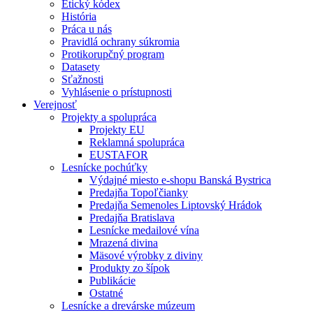
Etický kódex
História
Práca u nás
Pravidlá ochrany súkromia
Protikorupčný program
Datasety
Sťažnosti
Vyhlásenie o prístupnosti
Verejnosť
Projekty a spolupráca
Projekty EU
Reklamná spolupráca
EUSTAFOR
Lesnícke pochúťky
Výdajné miesto e-shopu Banská Bystrica
Predajňa Topoľčianky
Predajňa Semenoles Liptovský Hrádok
Predajňa Bratislava
Lesnícke medailové vína
Mrazená divina
Mäsové výrobky z diviny
Produkty zo šípok
Publikácie
Ostatné
Lesnícke a drevárske múzeum