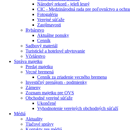
Národný rekord - jeleň lesný
CIC - Medzinárodná rada pre poľovníctvo a ochra
Fotogaléria
Verejné súťaže
Zaujímavosti
Rybárstvo
Aktuálne ponuky
Cenník
Sadbový materiál
Turistické a hotelové ubytovanie
Včelárstvo
Správa majetku
Predaj majetku
Vecné bremená
Cenník za zriadenie vecného bremena
Investičný prenájom - podmienky
Zámeny
Zoznam majetku pre OVS
Obchodné verejné súťaže
Ukončené
Vyhodnotenie verejných obchodných súťaží
Médiá
Aktuality
Tlačové správy
Kontakty pre médiá