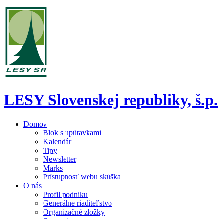
LESY Slovenskej republiky, š.p.
Domov
Blok s upútavkami
Kalendár
Tipy
Newsletter
Marks
Prístupnosť webu skúška
O nás
Profil podniku
Generálne riaditeľstvo
Organizačné zložky