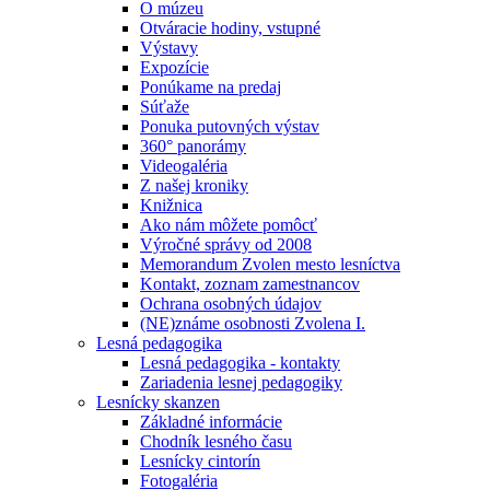
O múzeu
Otváracie hodiny, vstupné
Výstavy
Expozície
Ponúkame na predaj
Súťaže
Ponuka putovných výstav
360° panorámy
Videogaléria
Z našej kroniky
Knižnica
Ako nám môžete pomôcť
Výročné správy od 2008
Memorandum Zvolen mesto lesníctva
Kontakt, zoznam zamestnancov
Ochrana osobných údajov
(NE)známe osobnosti Zvolena I.
Lesná pedagogika
Lesná pedagogika - kontakty
Zariadenia lesnej pedagogiky
Lesnícky skanzen
Základné informácie
Chodník lesného času
Lesnícky cintorín
Fotogaléria