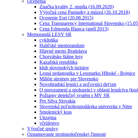
Ocenenia
Značka kvality 2. stupňa (16.09.2020)
Výročná cena Pamiatky a múzeá (26.10.2018)
Ocenenie Esri (20.08.2015)
Cena Transparency International Slovensko (15.0
Cena Edmonda Blanca (apríl 2013)
Memorandá LESY SR
cyklistika
Haličské memorandum
Hlavné mesto Bratislava
Chorvátske štátne lesy
Kazašská republika
klub slovenských turistov
Lesná pedagogika v Lesoparku Hlboké - Bojnice
Milión stromov pre Slovensko
Novohradskí lesníci a poľovníci deťom
O porozumení a spolupráci v oblasti lesníctva (kra
Požiarny detekčný systém s MV SR
Pro Silva Slovakia
Slovenská poľnohospodárska univerzita v Nitre
Smolenický kras
Ukrajina
včelárstvo
Výročné správy
Oznamovanie protispoločenskej činnosti