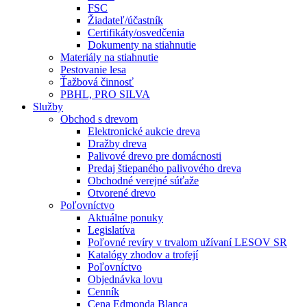
FSC
Žiadateľ/účastník
Certifikáty/osvedčenia
Dokumenty na stiahnutie
Materiály na stiahnutie
Pestovanie lesa
Ťažbová činnosť
PBHL, PRO SILVA
Služby
Obchod s drevom
Elektronické aukcie dreva
Dražby dreva
Palivové drevo pre domácnosti
Predaj štiepaného palivového dreva
Obchodné verejné súťaže
Otvorené drevo
Poľovníctvo
Aktuálne ponuky
Legislatíva
Poľovné revíry v trvalom užívaní LESOV SR
Katalógy zhodov a trofejí
Poľovníctvo
Objednávka lovu
Cenník
Cena Edmonda Blanca