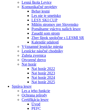
Lesná škola Levice
Komunikačné projekty
Behaj lesmi
Les nie je smetisko
LESY SKI CUP
Milión stromov pre Slovensko
Pomáhame vtáctvu našich lesov
Zasadil som strom
Zber šípok spoločne s LESMI SR
Kalendár udalostí
Významné lesnícke miesta
Lesnícke náučné chodníky
Zubria zvernica
Otvorené drevo
Naj horár
Naj horár 2022
Naj horár 2023
Naj horár 2024
Naj horár 2025
Správa lesov
Les a jeho funkcie
Ochrana prírody
Certifikácia lesov
Úvod
PEFC