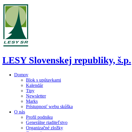
LESY Slovenskej republiky, š.p.
Domov
Blok s upútavkami
Kalendár
Tipy
Newsletter
Marks
Prístupnosť webu skúška
O nás
Profil podniku
Generálne riaditeľstvo
Organizačné zložky