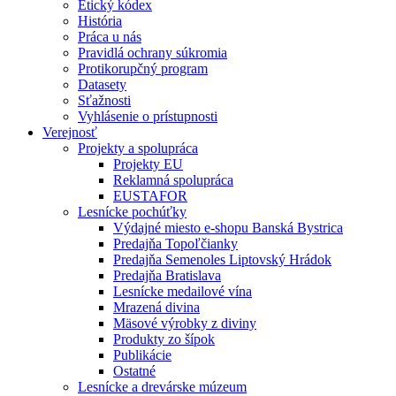
Etický kódex
História
Práca u nás
Pravidlá ochrany súkromia
Protikorupčný program
Datasety
Sťažnosti
Vyhlásenie o prístupnosti
Verejnosť
Projekty a spolupráca
Projekty EU
Reklamná spolupráca
EUSTAFOR
Lesnícke pochúťky
Výdajné miesto e-shopu Banská Bystrica
Predajňa Topoľčianky
Predajňa Semenoles Liptovský Hrádok
Predajňa Bratislava
Lesnícke medailové vína
Mrazená divina
Mäsové výrobky z diviny
Produkty zo šípok
Publikácie
Ostatné
Lesnícke a drevárske múzeum