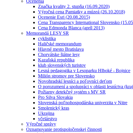
Ocenenia
Značka kvality 2. stupňa (16.09.2020)
Výročná cena Pamiatky a múzeá (26.10.2018)
Ocenenie Esri (20.08.2015)
Cena Transparency International Slovensko (15.0
Cena Edmonda Blanca (apríl 2013)
Memorandá LESY SR
cyklistika
Haličské memorandum
Hlavné mesto Bratislava
Chorvátske štátne lesy
Kazašská republika
klub slovenských turistov
Lesná pedagogika v Lesoparku Hlboké - Bojnice
Milión stromov pre Slovensko
Novohradskí lesníci a poľovníci deťom
O porozumení a spolupráci v oblasti lesníctva (kra
Požiarny detekčný systém s MV SR
Pro Silva Slovakia
Slovenská poľnohospodárska univerzita v Nitre
Smolenický kras
Ukrajina
včelárstvo
Výročné správy
Oznamovanie protispoločenskej činnosti