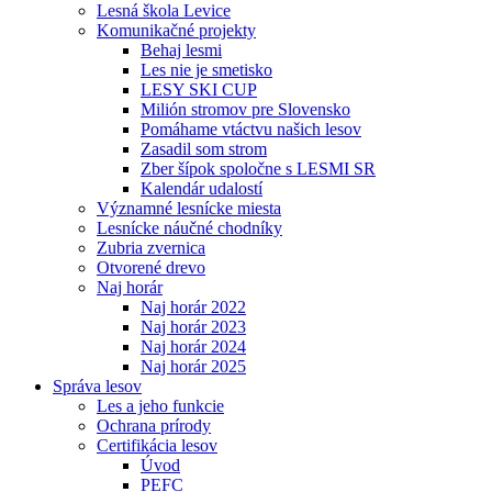
Lesná škola Levice
Komunikačné projekty
Behaj lesmi
Les nie je smetisko
LESY SKI CUP
Milión stromov pre Slovensko
Pomáhame vtáctvu našich lesov
Zasadil som strom
Zber šípok spoločne s LESMI SR
Kalendár udalostí
Významné lesnícke miesta
Lesnícke náučné chodníky
Zubria zvernica
Otvorené drevo
Naj horár
Naj horár 2022
Naj horár 2023
Naj horár 2024
Naj horár 2025
Správa lesov
Les a jeho funkcie
Ochrana prírody
Certifikácia lesov
Úvod
PEFC