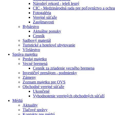
Národný rekord - jeleň lesný
CIC - Medzinárodná rada pre poľovníctvo a ochra
Fotogaléria
Verejné súťaže
Zaujímavosti
Rybárstvo
Aktuálne ponuky
Cenník
Sadbový materiál
Turistické a hotelové ubytovanie
Včelárstvo
Správa majetku
Predaj majetku
Vecné bremená
Cenník za zriadenie vecného bremena
Investičný prenájom - podmienky
Zámeny
Zoznam majetku pre OVS
Obchodné verejné súťaže
Ukončené
Vyhodnotenie verejných obchodných súťaží
Médiá
Aktuality
Tlačové správy
Kontakty pre médiá