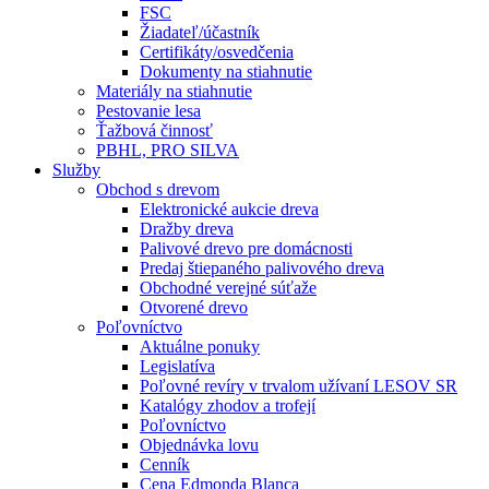
FSC
Žiadateľ/účastník
Certifikáty/osvedčenia
Dokumenty na stiahnutie
Materiály na stiahnutie
Pestovanie lesa
Ťažbová činnosť
PBHL, PRO SILVA
Služby
Obchod s drevom
Elektronické aukcie dreva
Dražby dreva
Palivové drevo pre domácnosti
Predaj štiepaného palivového dreva
Obchodné verejné súťaže
Otvorené drevo
Poľovníctvo
Aktuálne ponuky
Legislatíva
Poľovné revíry v trvalom užívaní LESOV SR
Katalógy zhodov a trofejí
Poľovníctvo
Objednávka lovu
Cenník
Cena Edmonda Blanca