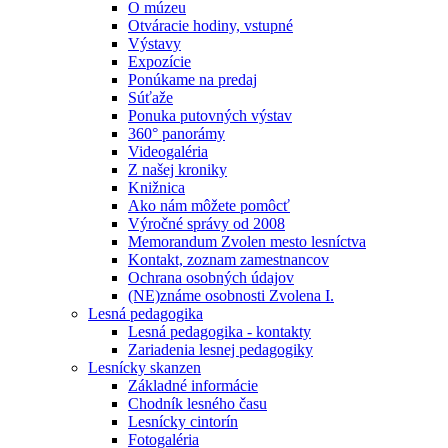
O múzeu
Otváracie hodiny, vstupné
Výstavy
Expozície
Ponúkame na predaj
Súťaže
Ponuka putovných výstav
360° panorámy
Videogaléria
Z našej kroniky
Knižnica
Ako nám môžete pomôcť
Výročné správy od 2008
Memorandum Zvolen mesto lesníctva
Kontakt, zoznam zamestnancov
Ochrana osobných údajov
(NE)známe osobnosti Zvolena I.
Lesná pedagogika
Lesná pedagogika - kontakty
Zariadenia lesnej pedagogiky
Lesnícky skanzen
Základné informácie
Chodník lesného času
Lesnícky cintorín
Fotogaléria