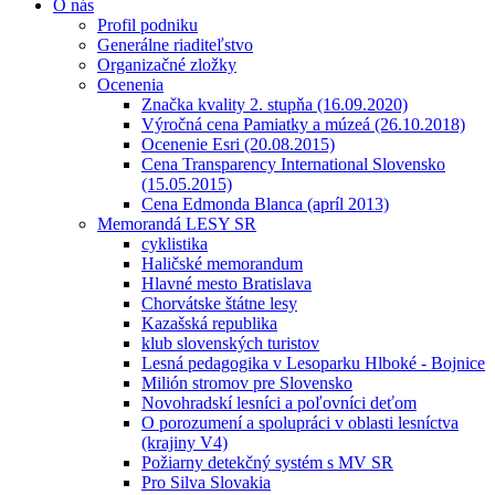
O nás
Profil podniku
Generálne riaditeľstvo
Organizačné zložky
Ocenenia
Značka kvality 2. stupňa (16.09.2020)
Výročná cena Pamiatky a múzeá (26.10.2018)
Ocenenie Esri (20.08.2015)
Cena Transparency International Slovensko
(15.05.2015)
Cena Edmonda Blanca (apríl 2013)
Memorandá LESY SR
cyklistika
Haličské memorandum
Hlavné mesto Bratislava
Chorvátske štátne lesy
Kazašská republika
klub slovenských turistov
Lesná pedagogika v Lesoparku Hlboké - Bojnice
Milión stromov pre Slovensko
Novohradskí lesníci a poľovníci deťom
O porozumení a spolupráci v oblasti lesníctva
(krajiny V4)
Požiarny detekčný systém s MV SR
Pro Silva Slovakia