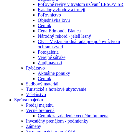
Poľovné revíry v trvalom užívaní LESOV SR
Katalógy zhodov a trofejí
Poľovníctvo
Objednávka lovu
Cenník
Cena Edmonda Blanca
Národný rekord - jeleň lesný
CIC - Medzinárodná rada pre poľovníctvo a
ochranu zveri
Fotogaléria
Verejné súťaže
Zaujímavosti
Rybárstvo
Aktuálne ponuky
Cenník
Sadbový materiál
Turistické a hotelové ubytovanie
Včelárstvo
Správa majetku
Predaj majetku
Vecné bremená
Cenník za zriadenie vecného bremena
Investičný prenájom - podmienky
Zámeny
Zoznam majetku pre OVS