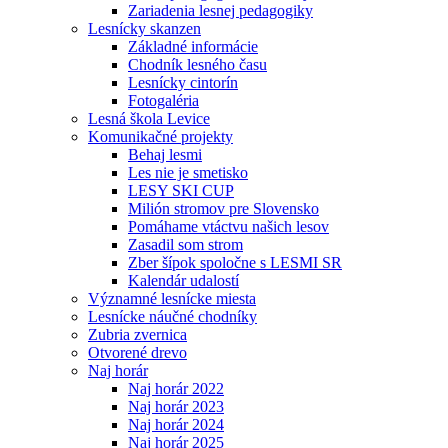
Zariadenia lesnej pedagogiky
Lesnícky skanzen
Základné informácie
Chodník lesného času
Lesnícky cintorín
Fotogaléria
Lesná škola Levice
Komunikačné projekty
Behaj lesmi
Les nie je smetisko
LESY SKI CUP
Milión stromov pre Slovensko
Pomáhame vtáctvu našich lesov
Zasadil som strom
Zber šípok spoločne s LESMI SR
Kalendár udalostí
Významné lesnícke miesta
Lesnícke náučné chodníky
Zubria zvernica
Otvorené drevo
Naj horár
Naj horár 2022
Naj horár 2023
Naj horár 2024
Naj horár 2025