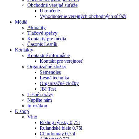
Obchodné verejné súťaže
Ukončené
Vyhodnotenie verejných obchodných súťaží
Médiá
Aktuality
Tlačové správy
Kontakty pre médiá
Časopis Lesník
Kontakty
Kontaktné informácie
Kontakt pre verejnosť
Organizačné zložky
Semenoles
Lesná technika
Organizačné zložky
JBI Test
Lesné správy
Napíšte nám
Infozákon
E-shop
Víno
Rízling rýnsky 0,75l
Rulandské biele 0,75l
Chardonnay 0,75l