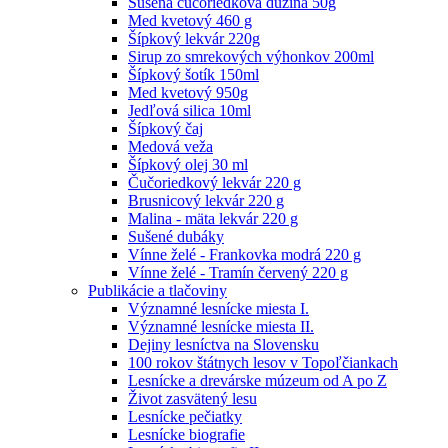
Sušená čučoriedková dužina 50g
Med kvetový 460 g
Šípkový lekvár 220g
Sirup zo smrekových výhonkov 200ml
Šípkový šotík 150ml
Med kvetový 950g
Jedľová silica 10ml
Šípkový čaj
Medová veža
Šípkový olej 30 ml
Čučoriedkový lekvár 220 g
Brusnicový lekvár 220 g
Malina - mäta lekvár 220 g
Sušené dubáky
Vínne želé - Frankovka modrá 220 g
Vínne želé - Tramín červený 220 g
Publikácie a tlačoviny
Významné lesnícke miesta I.
Významné lesnícke miesta II.
Dejiny lesníctva na Slovensku
100 rokov štátnych lesov v Topoľčiankach
Lesnícke a drevárske múzeum od A po Z
Život zasvätený lesu
Lesnícke pečiatky
Lesnícke biografie