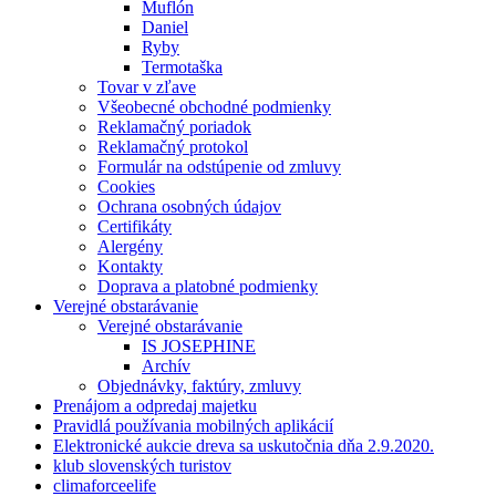
Muflón
Daniel
Ryby
Termotaška
Tovar v zľave
Všeobecné obchodné podmienky
Reklamačný poriadok
Reklamačný protokol
Formulár na odstúpenie od zmluvy
Cookies
Ochrana osobných údajov
Certifikáty
Alergény
Kontakty
Doprava a platobné podmienky
Verejné obstarávanie
Verejné obstarávanie
IS JOSEPHINE
Archív
Objednávky, faktúry, zmluvy
Prenájom a odpredaj majetku
Pravidlá používania mobilných aplikácií
Elektronické aukcie dreva sa uskutočnia dňa 2.9.2020.
klub slovenských turistov
climaforceelife