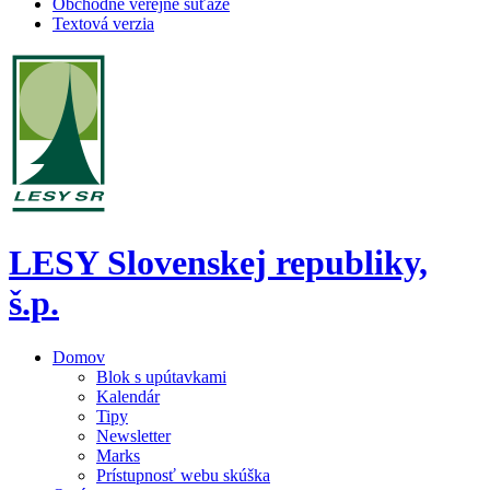
Obchodné verejné súťaže
Textová verzia
LESY Slovenskej republiky,
š.p.
Domov
Blok s upútavkami
Kalendár
Tipy
Newsletter
Marks
Prístupnosť webu skúška