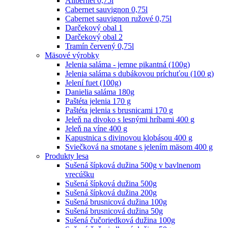
Alibernet 0,75l
Cabernet sauvignon 0,75l
Cabernet sauvignon ružové 0,75l
Darčekový obal 1
Darčekový obal 2
Tramín červený 0,75l
Mäsové výrobky
Jelenia saláma - jemne pikantná (100g)
Jelenia saláma s dubákovou príchuťou (100 g)
Jelení fuet (100g)
Danielia saláma 180g
Paštéta jelenia 170 g
Paštéta jelenia s brusnicami 170 g
Jeleň na divoko s lesnými hríbami 400 g
Jeleň na víne 400 g
Kapustnica s divinovou klobásou 400 g
Sviečková na smotane s jelením mäsom 400 g
Produkty lesa
Sušená šípková dužina 500g v bavlnenom
vrecúšku
Sušená šípková dužina 500g
Sušená šípková dužina 200g
Sušená brusnicová dužina 100g
Sušená brusnicová dužina 50g
Sušená čučoriedková dužina 100g