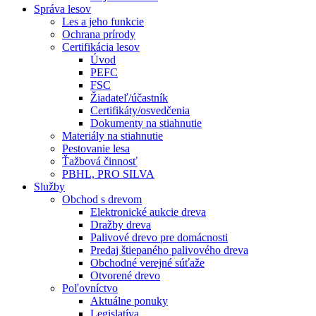
Správa lesov
Les a jeho funkcie
Ochrana prírody
Certifikácia lesov
Úvod
PEFC
FSC
Žiadateľ/účastník
Certifikáty/osvedčenia
Dokumenty na stiahnutie
Materiály na stiahnutie
Pestovanie lesa
Ťažbová činnosť
PBHL, PRO SILVA
Služby
Obchod s drevom
Elektronické aukcie dreva
Dražby dreva
Palivové drevo pre domácnosti
Predaj štiepaného palivového dreva
Obchodné verejné súťaže
Otvorené drevo
Poľovníctvo
Aktuálne ponuky
Legislatíva