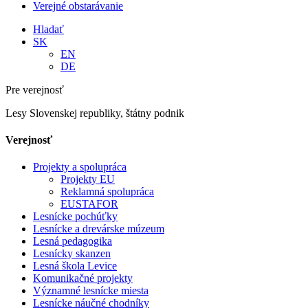
Verejné obstarávanie
Hladať
SK
EN
DE
Pre verejnosť
Lesy Slovenskej republiky, štátny podnik
Verejnosť
Projekty a spolupráca
Projekty EU
Reklamná spolupráca
EUSTAFOR
Lesnícke pochúťky
Lesnícke a drevárske múzeum
Lesná pedagogika
Lesnícky skanzen
Lesná škola Levice
Komunikačné projekty
Významné lesnícke miesta
Lesnícke náučné chodníky