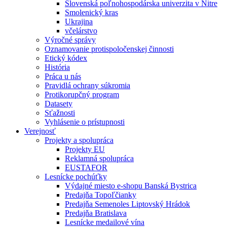
Slovenská poľnohospodárska univerzita v Nitre
Smolenický kras
Ukrajina
včelárstvo
Výročné správy
Oznamovanie protispoločenskej činnosti
Etický kódex
História
Práca u nás
Pravidlá ochrany súkromia
Protikorupčný program
Datasety
Sťažnosti
Vyhlásenie o prístupnosti
Verejnosť
Projekty a spolupráca
Projekty EU
Reklamná spolupráca
EUSTAFOR
Lesnícke pochúťky
Výdajné miesto e-shopu Banská Bystrica
Predajňa Topoľčianky
Predajňa Semenoles Liptovský Hrádok
Predajňa Bratislava
Lesnícke medailové vína