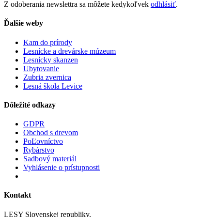
Z odoberania newslettra sa môžete kedykoľvek
odhlásiť
.
Ďalšie weby
Kam do prírody
Lesnícke a drevárske múzeum
Lesnícky skanzen
Ubytovanie
Zubria zvernica
Lesná škola Levice
Dôležité odkazy
GDPR
Obchod s drevom
PoĽovníctvo
Rybárstvo
Sadbový materiál
Vyhlásenie o prístupnosti
Kontakt
LESY Slovenskej republiky,