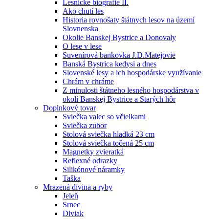
Lesnícke biografie II.
Ako chutí les
Historia rovnošaty štátnych lesov na území
Slovnenska
Okolie Banskej Bystrice a Donovaly
O lese v lese
Suvenírová bankovka J.D.Matejovie
Banská Bystrica kedysi a dnes
Slovenské lesy a ich hospodárske využívanie
Chrám v chráme
Z minulosti štátneho lesného hospodárstva v
okolí Banskej Bystrice a Starých hôr
Doplnkový tovar
Sviečka valec so včielkami
Sviečka zubor
Stolová sviečka hladká 23 cm
Stolová sviečka točená 25 cm
Magnetky zvieratká
Reflexné odrazky
Silikónové náramky
Taška
Mrazená divina a ryby
Jeleň
Srnec
Diviak