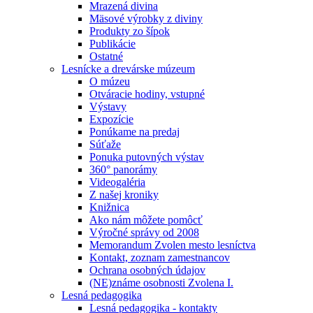
Mrazená divina
Mäsové výrobky z diviny
Produkty zo šípok
Publikácie
Ostatné
Lesnícke a drevárske múzeum
O múzeu
Otváracie hodiny, vstupné
Výstavy
Expozície
Ponúkame na predaj
Súťaže
Ponuka putovných výstav
360° panorámy
Videogaléria
Z našej kroniky
Knižnica
Ako nám môžete pomôcť
Výročné správy od 2008
Memorandum Zvolen mesto lesníctva
Kontakt, zoznam zamestnancov
Ochrana osobných údajov
(NE)známe osobnosti Zvolena I.
Lesná pedagogika
Lesná pedagogika - kontakty