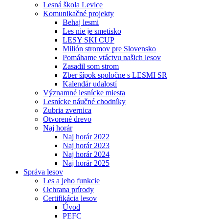
Lesná škola Levice
Komunikačné projekty
Behaj lesmi
Les nie je smetisko
LESY SKI CUP
Milión stromov pre Slovensko
Pomáhame vtáctvu našich lesov
Zasadil som strom
Zber šípok spoločne s LESMI SR
Kalendár udalostí
Významné lesnícke miesta
Lesnícke náučné chodníky
Zubria zvernica
Otvorené drevo
Naj horár
Naj horár 2022
Naj horár 2023
Naj horár 2024
Naj horár 2025
Správa lesov
Les a jeho funkcie
Ochrana prírody
Certifikácia lesov
Úvod
PEFC