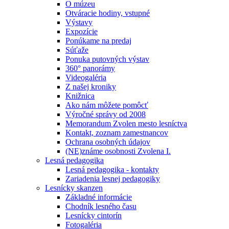
O múzeu
Otváracie hodiny, vstupné
Výstavy
Expozície
Ponúkame na predaj
Súťaže
Ponuka putovných výstav
360° panorámy
Videogaléria
Z našej kroniky
Knižnica
Ako nám môžete pomôcť
Výročné správy od 2008
Memorandum Zvolen mesto lesníctva
Kontakt, zoznam zamestnancov
Ochrana osobných údajov
(NE)známe osobnosti Zvolena I.
Lesná pedagogika
Lesná pedagogika - kontakty
Zariadenia lesnej pedagogiky
Lesnícky skanzen
Základné informácie
Chodník lesného času
Lesnícky cintorín
Fotogaléria