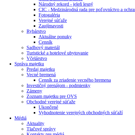
Národný rekord - jeleň lesný
CIC - Medzinárodná rada pre poľovníctvo a ochra
Fotogaléria
Verejné súťaže
Zaujímavosti
Rybárstvo
Aktuálne ponuky
Cenník
Sadbový materiál
Turistické a hotelové ubytovanie
Včelárstvo
Správa majetku
Predaj majetku
Vecné bremená
Cenník za zriadenie vecného bremena
Investičný prenájom - podmienky
Zámeny
Zoznam majetku pre OVS
Obchodné verejné súťaže
Ukončené
Vyhodnotenie verejných obchodných súťaží
Médiá
Aktuality
Tlačové správy
Kontakty pre médiá