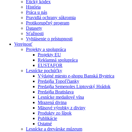
Etický kódex
História
Práca u nás
Pravidlá ochrany súkromia
Protikorupčný program
Datasety
Sťažnosti
Vyhlásenie o prístupnosti
Verejnosť
Projekty a spolupráca
Projekty EU
Reklamná spolupráca
EUSTAFOR
Lesnícke pochúťky
Výdajné miesto e-shopu Banská Bystrica
Predajňa Topoľčianky
Predajňa Semenoles Liptovský Hrádok
Predajňa Bratislava
Lesnícke medailové vína
Mrazená divina
Mäsové výrobky z diviny
Produkty zo šípok
Publikácie
Ostatné
Lesnícke a drevárske múzeum