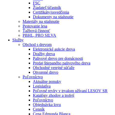
FSC
Žiadateľ/účastník
Certifikáty/osvedčenia
Dokumenty na stiahnutie
Materiály na stiahnutie
Pestovanie lesa
Ťažbová činnosť
PBHL, PRO SILVA
Služby
Obchod s drevom
Elektronické aukcie dreva
Dražby dreva
Palivové drevo pre domácnosti
Predaj štiepaného palivového dreva
Obchodné verejné súťaže
Otvorené drevo
Poľovníctvo
Aktuálne ponuky
Legislatíva
Poľovné revíry v trvalom užívaní LESOV SR
Katalógy zhodov a trofejí
Poľovníctvo
Objednávka lovu
Cenník
Cena Edmonda Blanca