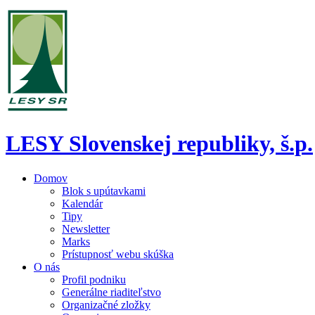
LESY Slovenskej republiky, š.p.
Domov
Blok s upútavkami
Kalendár
Tipy
Newsletter
Marks
Prístupnosť webu skúška
O nás
Profil podniku
Generálne riaditeľstvo
Organizačné zložky