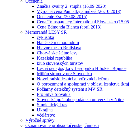
Ocenenia
Značka kvality 2. stupňa (16.09.2020)
Výročná cena Pamiatky a múzeá (26.10.2018)
Ocenenie Esri (20.08.2015)
Cena Transparency International Slovensko (15.0
Cena Edmonda Blanca (apríl 2013)
Memorandá LESY SR
cyklistika
Haličské memorandum
Hlavné mesto Bratislava
Chorvátske štátne lesy
Kazašská republika
klub slovenských turistov
Lesná pedagogika v Lesoparku Hlboké - Bojnice
Milión stromov pre Slovensko
Novohradskí lesníci a poľovníci deťom
O porozumení a spolupráci v oblasti lesníctva (kra
Požiarny detekčný systém s MV SR
Pro Silva Slovakia
Slovenská poľnohospodárska univerzita v Nitre
Smolenický kras
Ukrajina
včelárstvo
Výročné správy
Oznamovanie protispoločenskej činnosti