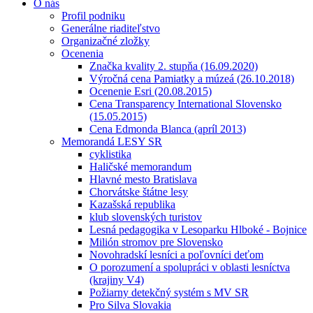
O nás
Profil podniku
Generálne riaditeľstvo
Organizačné zložky
Ocenenia
Značka kvality 2. stupňa (16.09.2020)
Výročná cena Pamiatky a múzeá (26.10.2018)
Ocenenie Esri (20.08.2015)
Cena Transparency International Slovensko
(15.05.2015)
Cena Edmonda Blanca (apríl 2013)
Memorandá LESY SR
cyklistika
Haličské memorandum
Hlavné mesto Bratislava
Chorvátske štátne lesy
Kazašská republika
klub slovenských turistov
Lesná pedagogika v Lesoparku Hlboké - Bojnice
Milión stromov pre Slovensko
Novohradskí lesníci a poľovníci deťom
O porozumení a spolupráci v oblasti lesníctva
(krajiny V4)
Požiarny detekčný systém s MV SR
Pro Silva Slovakia