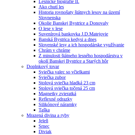
Lesnícke biografie II.
Ako chutí les
Historia rovnošaty štátnych lesov na území
Slovnenska
Okolie Banskej Bystrice a Donovaly
O lese v lese
Suvenírová bankovka J.D.Matejovie
Banská Bystrica kedysi a dnes
Slovenské lesy a ich hospodárske využívanie
Chrám v chráme
Z minulosti štátneho lesného hospodárstva v
okolí Banskej Bystrice a Starých hôr
Doplnkový tovar
Sviečka valec so včielkami
Sviečka zubor
Stolová sviečka hladká 23 cm
Stolová sviečka točená 25 cm
Magnetky zvieratká
Reflexné odrazky
Silikónové náramky
Taška
Mrazená divina a ryby
Jeleň
Srnec
Diviak