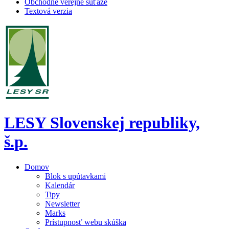
Obchodné verejné súťaže
Textová verzia
LESY Slovenskej republiky,
š.p.
Domov
Blok s upútavkami
Kalendár
Tipy
Newsletter
Marks
Prístupnosť webu skúška