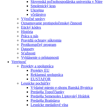
Slovenská poľnohospodárska univerzita v Nitre
Smolenický kras
Ukrajina
včelárstvo
Výročné správy
Oznamovanie protispoločenskej činnosti
Etický kódex
História
Práca u nás
Pravidlá ochrany súkromia
Protikorupčný program
Datasety
Sťažnosti
Vyhlásenie o prístupnosti
Verejnosť
Projekty a spolupráca
Projekty EU
Reklamná spolupráca
EUSTAFOR
Lesnícke pochúťky
Výdajné miesto e-shopu Banská Bystrica
Predajňa Topoľčianky
Predajňa Semenoles Liptovský Hrádok
Predajňa Bratislava
Lesnícke medailové vína