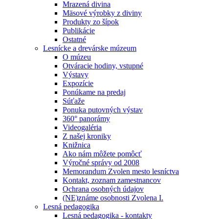
Mrazená divina
Mäsové výrobky z diviny
Produkty zo šípok
Publikácie
Ostatné
Lesnícke a drevárske múzeum
O múzeu
Otváracie hodiny, vstupné
Výstavy
Expozície
Ponúkame na predaj
Súťaže
Ponuka putovných výstav
360° panorámy
Videogaléria
Z našej kroniky
Knižnica
Ako nám môžete pomôcť
Výročné správy od 2008
Memorandum Zvolen mesto lesníctva
Kontakt, zoznam zamestnancov
Ochrana osobných údajov
(NE)známe osobnosti Zvolena I.
Lesná pedagogika
Lesná pedagogika - kontakty