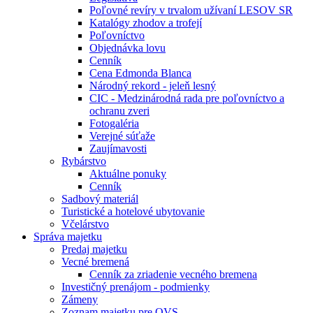
Poľovné revíry v trvalom užívaní LESOV SR
Katalógy zhodov a trofejí
Poľovníctvo
Objednávka lovu
Cenník
Cena Edmonda Blanca
Národný rekord - jeleň lesný
CIC - Medzinárodná rada pre poľovníctvo a
ochranu zveri
Fotogaléria
Verejné súťaže
Zaujímavosti
Rybárstvo
Aktuálne ponuky
Cenník
Sadbový materiál
Turistické a hotelové ubytovanie
Včelárstvo
Správa majetku
Predaj majetku
Vecné bremená
Cenník za zriadenie vecného bremena
Investičný prenájom - podmienky
Zámeny
Zoznam majetku pre OVS