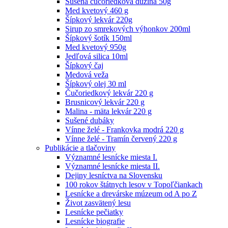
Sušená čučoriedková dužina 50g
Med kvetový 460 g
Šípkový lekvár 220g
Sirup zo smrekových výhonkov 200ml
Šípkový šotík 150ml
Med kvetový 950g
Jedľová silica 10ml
Šípkový čaj
Medová veža
Šípkový olej 30 ml
Čučoriedkový lekvár 220 g
Brusnicový lekvár 220 g
Malina - mäta lekvár 220 g
Sušené dubáky
Vínne želé - Frankovka modrá 220 g
Vínne želé - Tramín červený 220 g
Publikácie a tlačoviny
Významné lesnícke miesta I.
Významné lesnícke miesta II.
Dejiny lesníctva na Slovensku
100 rokov štátnych lesov v Topoľčiankach
Lesnícke a drevárske múzeum od A po Z
Život zasvätený lesu
Lesnícke pečiatky
Lesnícke biografie