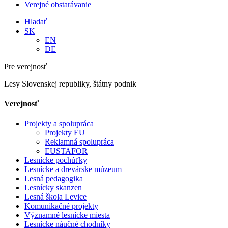
Verejné obstarávanie
Hladať
SK
EN
DE
Pre verejnosť
Lesy Slovenskej republiky, štátny podnik
Verejnosť
Projekty a spolupráca
Projekty EU
Reklamná spolupráca
EUSTAFOR
Lesnícke pochúťky
Lesnícke a drevárske múzeum
Lesná pedagogika
Lesnícky skanzen
Lesná škola Levice
Komunikačné projekty
Významné lesnícke miesta
Lesnícke náučné chodníky