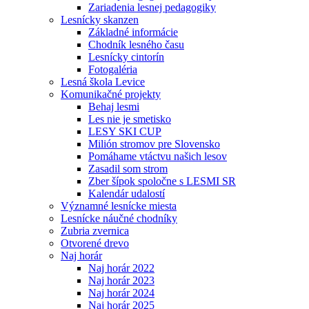
Zariadenia lesnej pedagogiky
Lesnícky skanzen
Základné informácie
Chodník lesného času
Lesnícky cintorín
Fotogaléria
Lesná škola Levice
Komunikačné projekty
Behaj lesmi
Les nie je smetisko
LESY SKI CUP
Milión stromov pre Slovensko
Pomáhame vtáctvu našich lesov
Zasadil som strom
Zber šípok spoločne s LESMI SR
Kalendár udalostí
Významné lesnícke miesta
Lesnícke náučné chodníky
Zubria zvernica
Otvorené drevo
Naj horár
Naj horár 2022
Naj horár 2023
Naj horár 2024
Naj horár 2025