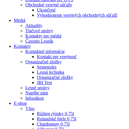
Obchodné verejné súťaže
Ukončené
Vyhodnotenie verejných obchodných súťaží
Médiá
Aktuality
Tlačové správy
Kontakty pre médiá
Časopis Lesník
Kontakty
Kontaktné informácie
Kontakt pre verejnosť
Organizačné zložky
Semenoles
Lesná technika
Organizačné zložky
JBI Test
Lesné správy
Napíšte nám
Infozákon
E-shop
Víno
Rízling rýnsky 0,75l
Rulandské biele 0,75l
Chardonnay 0,75l