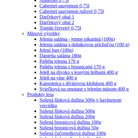
Alibernet 0,75l
Cabernet sauvignon 0,75l
Cabernet sauvignon ružové 0,75l
Darčekový obal 1
Darčekový obal 2
Tramín červený 0,75l
Mäsové výrobky
Jelenia saláma - jemne pikantná (100g)
Jelenia saláma s dubákovou príchuťou (100 g)
Jelení fuet (100g)
Danielia saláma 180g
Paštéta jelenia 170 g
Paštéta jelenia s brusnicami 170 g
Jeleň na divoko s lesnými hríbami 400 g
Jeleň na víne 400 g
Kapustnica s divinovou klobásou 400 g
Sviečková na smotane s jelením mäsom 400 g
Produkty lesa
Sušená šípková dužina 500g v bavlnenom
vrecúšku
Sušená šípková dužina 500g
Sušená šípková dužina 200g
Sušená brusnicová dužina 100g
Sušená brusnicová dužina 50g
Sušená čučoriedková dužina 100g