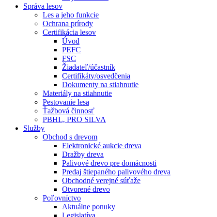
Správa lesov
Les a jeho funkcie
Ochrana prírody
Certifikácia lesov
Úvod
PEFC
FSC
Žiadateľ/účastník
Certifikáty/osvedčenia
Dokumenty na stiahnutie
Materiály na stiahnutie
Pestovanie lesa
Ťažbová činnosť
PBHL, PRO SILVA
Služby
Obchod s drevom
Elektronické aukcie dreva
Dražby dreva
Palivové drevo pre domácnosti
Predaj štiepaného palivového dreva
Obchodné verejné súťaže
Otvorené drevo
Poľovníctvo
Aktuálne ponuky
Legislatíva