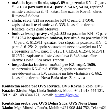
maštal s bytom Burda, súp.č. 69
na pozemku KN - C parc.
č. 541/2 a
pozemky
KN-C parc. č. 541/2, 541/4
, zapísané
na liste vlastníctva č. 41, katastrálne územie Rovné, okres
Rimavská Sobota
chata, súp.č. 823
na pozemku KN-C parc.č. 1750/8,
zapísaná na liste vlastníctva č. 335, katastrálne územie
Kňažice, okres Zlaté Moravce
budova lesnej správy , súp.č. 353
na pozemku KN - C parc.
č. 6125/4
hospodárska budova, bez súp.č.
na pozemku KN
- C parc. č. 6125/11,
garáže, bez súp.č.
na pozemku KN - C
parc. č. 6125/12, spolu so stavbami neevidovanými na LV
a
pozemky
KN-C parc. č. 6125/1, 6125/3, 6125/4, 6125/11,
6125/12, zapísané na liste vlastníctva č. 548 katastrálne
územie Dolná Súča okres Trenčín
hospodárska budova –maštaľ pre RZ súp.č. 1686
,
na pozemku KN-C p.č. 6358/12, spolu so stavbami
neevidovanými na LV, zapísané na liste vlastníctva č. 662,
katastrálne územie Nová Baňa okres Žarnovica
Kontaktná osoba pre OVS Revúca, OVS Rovné 3.kolo, OVS
Kňažice 2.kolo:
Mgr. Linda Sudolská, Mobil: +421 918 444 121,
Tel. : +421 48 4344 121, e-mail:
sutaze@lesy.sk
Kontaktná osoba pre, OVS Dolná Súča, OVS Nová Baňa
3.kolo:
Mgr. Miroslav Paučo, Mobil: +421 908 444 752, Tel.: +421