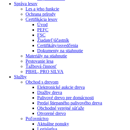
Správa lesov
Les a jeho funkcie
Ochrana prírody
Certifikácia lesov
Úvod
PEFC
FSC
Žiadateľ/účastník
Certifikáty/osvedčenia
Dokumenty na stiahnutie
Materiály na stiahnutie
Pestovanie lesa
Ťažbová činnosť
PBHL, PRO SILVA
Služby
Obchod s drevom
Elektronické aukcie dreva
Dražby dreva
Palivové drevo pre domácnosti
Predaj štiepaného palivového dreva
Obchodné verejné súťaže
Otvorené drevo
Poľovníctvo
Aktuálne ponuky
Legislatíva