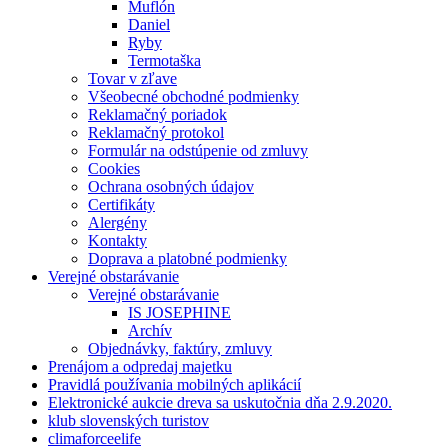
Muflón
Daniel
Ryby
Termotaška
Tovar v zľave
Všeobecné obchodné podmienky
Reklamačný poriadok
Reklamačný protokol
Formulár na odstúpenie od zmluvy
Cookies
Ochrana osobných údajov
Certifikáty
Alergény
Kontakty
Doprava a platobné podmienky
Verejné obstarávanie
Verejné obstarávanie
IS JOSEPHINE
Archív
Objednávky, faktúry, zmluvy
Prenájom a odpredaj majetku
Pravidlá používania mobilných aplikácií
Elektronické aukcie dreva sa uskutočnia dňa 2.9.2020.
klub slovenských turistov
climaforceelife