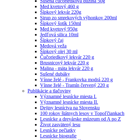
Sušená čučoriedková dužina 50g
Med kvetový 460 g
Šípkový lekvár 220g
Sirup zo smrekových výhonkov 200ml
Šípkový šotík 150ml
Med kvetový 950g
Jedľová silica 10ml
Šípkový čaj
Medová veža
Šípkový olej 30 ml
Čučoriedkový lekvár 220 g
Brusnicový lekvár 220 g
Malina - mäta lekvár 220 g
Sušené dubáky
Vínne želé - Frankovka modrá 220 g
Vínne želé - Tramín červený 220 g
Publikácie a tlačoviny
Významné lesnícke miesta I.
Významné lesnícke miesta II.
Dejiny lesníctva na Slovensku
100 rokov štátnych lesov v Topoľčiankach
Lesnícke a drevárske múzeum od A po Z
Život zasvätený lesu
Lesnícke pečiatky
Lesnícke biografie