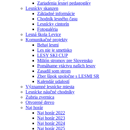
Zariadenia lesnej pedagogiky
Lesnícky skanzen
Základné informácie
Chodník lesného času
Lesnícky cintorín
Fotogaléria
Lesná škola Levice
Komunikačné projekty
Behaj lesmi
Les nie je smetisko
LESY SKI CUP
Milión stromov pre Slovensko
Pomáhame vtáctvu našich lesov
Zasadil som strom
Zber šípok spoločne s LESMI SR
Kalendár udalostí
Významné lesnícke miesta
Lesnícke náučné chodníky
Zubria zvernica
Otvorené drevo
Naj horár
Naj horár 2022
Naj horár 2023
Naj horár 2024
Naj horár 2025