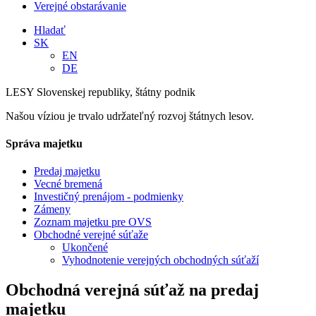
Verejné obstarávanie
Hladať
SK
EN
DE
LESY Slovenskej republiky, štátny podnik
Našou víziou je trvalo udržateľný rozvoj štátnych lesov.
Správa majetku
Predaj majetku
Vecné bremená
Investičný prenájom - podmienky
Zámeny
Zoznam majetku pre OVS
Obchodné verejné súťaže
Ukončené
Vyhodnotenie verejných obchodných súťaží
Obchodná verejná súťaž na predaj
majetku