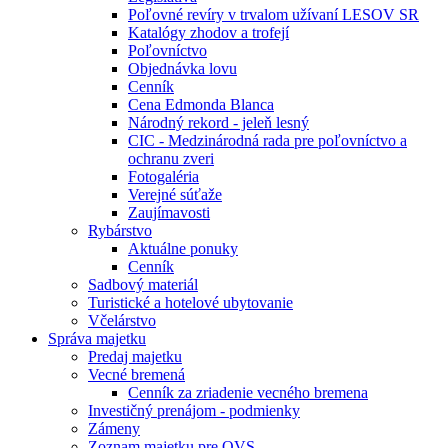
Poľovné revíry v trvalom užívaní LESOV SR
Katalógy zhodov a trofejí
Poľovníctvo
Objednávka lovu
Cenník
Cena Edmonda Blanca
Národný rekord - jeleň lesný
CIC - Medzinárodná rada pre poľovníctvo a
ochranu zveri
Fotogaléria
Verejné súťaže
Zaujímavosti
Rybárstvo
Aktuálne ponuky
Cenník
Sadbový materiál
Turistické a hotelové ubytovanie
Včelárstvo
Správa majetku
Predaj majetku
Vecné bremená
Cenník za zriadenie vecného bremena
Investičný prenájom - podmienky
Zámeny
Zoznam majetku pre OVS