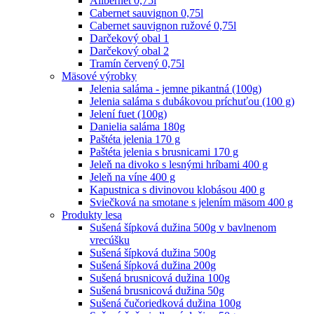
Alibernet 0,75l
Cabernet sauvignon 0,75l
Cabernet sauvignon ružové 0,75l
Darčekový obal 1
Darčekový obal 2
Tramín červený 0,75l
Mäsové výrobky
Jelenia saláma - jemne pikantná (100g)
Jelenia saláma s dubákovou príchuťou (100 g)
Jelení fuet (100g)
Danielia saláma 180g
Paštéta jelenia 170 g
Paštéta jelenia s brusnicami 170 g
Jeleň na divoko s lesnými hríbami 400 g
Jeleň na víne 400 g
Kapustnica s divinovou klobásou 400 g
Sviečková na smotane s jelením mäsom 400 g
Produkty lesa
Sušená šípková dužina 500g v bavlnenom
vrecúšku
Sušená šípková dužina 500g
Sušená šípková dužina 200g
Sušená brusnicová dužina 100g
Sušená brusnicová dužina 50g
Sušená čučoriedková dužina 100g