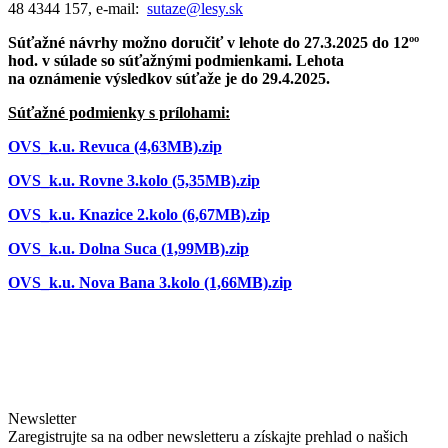
48 4344 157, e-mail:
sutaze@lesy.sk
Súťažné návrhy možno doručiť v lehote do 27.3.2025 do 12ºº
hod. v súlade so súťažnými podmienkami. Lehota
na oznámenie výsledkov súťaže je do 29.4.2025.
Súťažné podmienky s prílohami:
OVS_k.u. Revuca (4,63MB).zip
OVS_k.u. Rovne 3.kolo (5,35MB).zip
OVS_k.u. Knazice 2.kolo (6,67MB).zip
OVS_k.u. Dolna Suca (1,99MB).zip
OVS_k.u. Nova Bana 3.kolo (1,66MB).zip
Newsletter
Zaregistrujte sa na odber newsletteru a získajte prehlad o našich