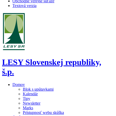
Obchodné verejné súťaže
Textová verzia
LESY Slovenskej republiky,
š.p.
Domov
Blok s upútavkami
Kalendár
Tipy
Newsletter
Marks
Prístupnosť webu skúška