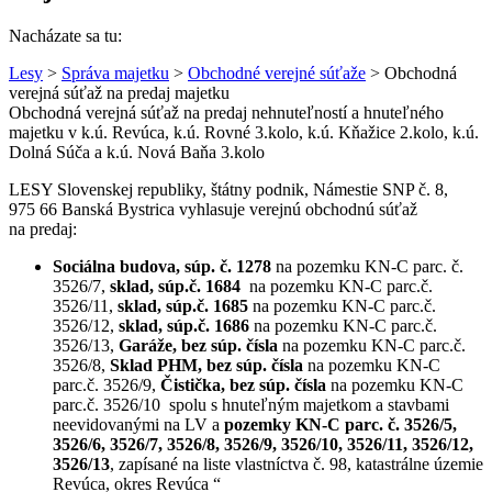
Nacházate sa tu:
Lesy
>
Správa majetku
>
Obchodné verejné súťaže
> Obchodná
verejná súťaž na predaj majetku
Obchodná verejná súťaž na predaj nehnuteľností a hnuteľného
majetku v k.ú. Revúca, k.ú. Rovné 3.kolo, k.ú. Kňažice 2.kolo, k.ú.
Dolná Súča a k.ú. Nová Baňa 3.kolo
LESY Slovenskej republiky, štátny podnik, Námestie SNP č. 8,
975 66 Banská Bystrica vyhlasuje verejnú obchodnú súťaž
na predaj:
Sociálna budova, súp. č. 1278
na pozemku KN-C parc. č.
3526/7,
sklad, súp.č. 1684
na pozemku KN-C parc.č.
3526/11,
sklad, súp.č. 1685
na pozemku KN-C parc.č.
3526/12,
sklad, súp.č. 1686
na pozemku KN-C parc.č.
3526/13,
Garáže, bez súp. čísla
na pozemku KN-C parc.č.
3526/8,
Sklad PHM, bez súp. čísla
na pozemku KN-C
parc.č. 3526/9,
Čistička, bez súp. čísla
na pozemku KN-C
parc.č. 3526/10 spolu s hnuteľným majetkom a stavbami
neevidovanými na LV a
pozemky KN-C parc. č. 3526/5,
3526/6, 3526/7, 3526/8, 3526/9, 3526/10, 3526/11, 3526/12,
3526/13
, zapísané na liste vlastníctva č. 98, katastrálne územie
Revúca, okres Revúca “