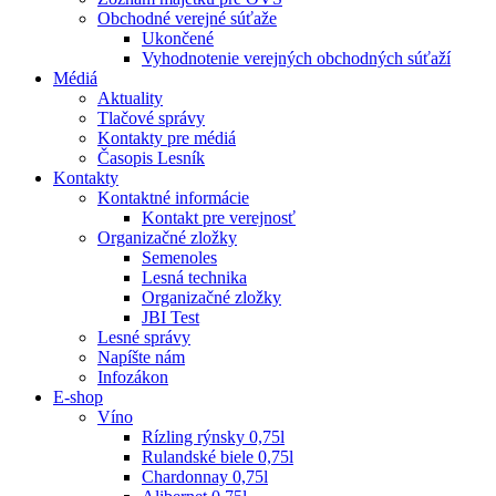
Obchodné verejné súťaže
Ukončené
Vyhodnotenie verejných obchodných súťaží
Médiá
Aktuality
Tlačové správy
Kontakty pre médiá
Časopis Lesník
Kontakty
Kontaktné informácie
Kontakt pre verejnosť
Organizačné zložky
Semenoles
Lesná technika
Organizačné zložky
JBI Test
Lesné správy
Napíšte nám
Infozákon
E-shop
Víno
Rízling rýnsky 0,75l
Rulandské biele 0,75l
Chardonnay 0,75l