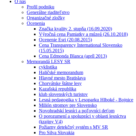
O nás
Profil podniku
Generálne riaditeľstvo
Organizačné zložky
Ocenenia
Značka kvality 2. stupňa (16.09.2020)
Výročná cena Pamiatky a múzeá (26.10.2018)
Ocenenie Esri (20.08.2015)
Cena Transparency International Slovensko
(15.05.2015)
Cena Edmonda Blanca (apríl 2013)
Memorandá LESY SR
cyklistika
Haličské memorandum
Hlavné mesto Bratislava
Chorvátske štátne lesy
Kazašská republika
klub slovenských turistov
Lesná pedagogika v Lesoparku Hlboké - Bojnice
Milión stromov pre Slovensko
Novohradskí lesníci a poľovníci deťom
O porozumení a spolupráci v oblasti lesníctva
(krajiny V4)
Požiarny detekčný systém s MV SR
Pro Silva Slovakia