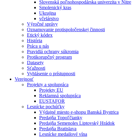
Slovenská poľnohospodárska univerzita v Nitre
Smolenický kras
Ukrajina
včelárstvo
Výročné správy
Oznamovanie protispoločenskej činnosti
Etický kódex
História
Práca u nás
Pravidlá ochrany súkromia
Protikorupčný program
Datasety
Sťažnosti
Vyhlásenie o prístupnosti
Verejnosť
Projekty a spolupráca
Projekty EU
Reklamná spolupráca
EUSTAFOR
Lesnícke pochúťky
Výdajné miesto e-shopu Banská Bystrica
Predajňa Topoľčianky
Predajňa Semenoles Liptovský Hrádok
Predajňa Bratislava
Lesnícke medailové vína