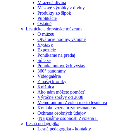
Mrazená divina
Mäsové výrobky z diviny
Produkty zo šípok
Publikácie
Ostatné
Lesnícke a drevárske múzeum
O múzeu
Otváracie hodiny, vstupné
Výstavy
Expozície
Ponúkame na predaj
Súťaže
Ponuka putovných výstav
360° panorámy
Videogaléria
Z našej kroniky
Knižnica
Ako nám môžete pomôcť
Výročné správy od 2008
Memorandum Zvolen mesto lesníctva
Kontakt, zoznam zamestnancov
Ochrana osobných údajov
(NE)známe osobnosti Zvolena I.
Lesná pedagogika
Lesná pedagogika - kontakty