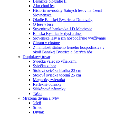
Lesnícke biografie II.
Ako chutí les
Historia rovnošaty štátnych lesov na území
Slovnenska
Okolie Banskej Bystrice a Donovaly
O lese v lese
Suvenírová bankovka J.D.Matejovie
Banská Bystrica kedysi a dnes
Slovenské lesy a ich hospodárske využívanie
Chrám v chráme
Z minulosti štátneho lesného hospodárstva v
okolí Banskej Bystrice a Starých hôr
Doplnkový tovar
Sviečka valec so včielkami
Sviečka zubor
Stolová sviečka hladká 23 cm
Stolová sviečka točená 25 cm
Magnetky zvieratká
Reflexné odrazky
Silikónové náramky
Taška
Mrazená divina a ryby
Jeleň
Srnec
Diviak