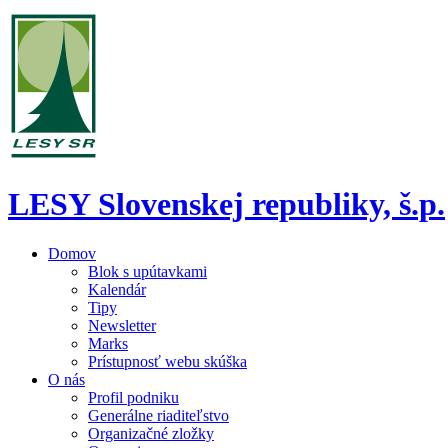
LESY Slovenskej republiky, š.p.
Domov
Blok s upútavkami
Kalendár
Tipy
Newsletter
Marks
Prístupnosť webu skúška
O nás
Profil podniku
Generálne riaditeľstvo
Organizačné zložky