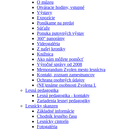
O múzeu
Otváracie hodiny, vstupné
Výstavy
Expozície
Ponúkame na predaj
Súťaže
Ponuka putovných výstav
360° panorámy
Videogaléria
Z našej kroniky
Knižnica
Ako nám môžete pomôcť
Výročné správy od 2008
Memorandum Zvolen mesto lesníctva
Kontakt, zoznam zamestnancov
Ochrana osobných údajov
(NE)známe osobnosti Zvolena I.
Lesná pedagogika
Lesná pedagogika - kontakty
Zariadenia lesnej pedagogiky
Lesnícky skanzen
Základné informácie
Chodník lesného času
Lesnícky cintorín
Fotogaléria