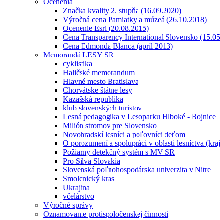
Ocenenia
Značka kvality 2. stupňa (16.09.2020)
Výročná cena Pamiatky a múzeá (26.10.2018)
Ocenenie Esri (20.08.2015)
Cena Transparency International Slovensko (15.0
Cena Edmonda Blanca (apríl 2013)
Memorandá LESY SR
cyklistika
Haličské memorandum
Hlavné mesto Bratislava
Chorvátske štátne lesy
Kazašská republika
klub slovenských turistov
Lesná pedagogika v Lesoparku Hlboké - Bojnice
Milión stromov pre Slovensko
Novohradskí lesníci a poľovníci deťom
O porozumení a spolupráci v oblasti lesníctva (kra
Požiarny detekčný systém s MV SR
Pro Silva Slovakia
Slovenská poľnohospodárska univerzita v Nitre
Smolenický kras
Ukrajina
včelárstvo
Výročné správy
Oznamovanie protispoločenskej činnosti