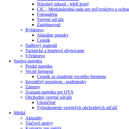
Národný rekord - jeleň lesný
CIC - Medzinárodná rada pre poľovníctvo a ochra
Fotogaléria
Verejné súťaže
Zaujímavosti
Rybárstvo
Aktuálne ponuky
Cenník
Sadbový materiál
Turistické a hotelové ubytovanie
Včelárstvo
Správa majetku
Predaj majetku
Vecné bremená
Cenník za zriadenie vecného bremena
Investičný prenájom - podmienky
Zámeny
Zoznam majetku pre OVS
Obchodné verejné súťaže
Ukončené
Vyhodnotenie verejných obchodných súťaží
Médiá
Aktuality
Tlačové správy
Kontakty pre médiá