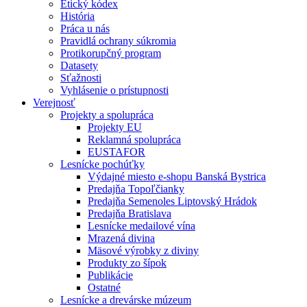
Etický kódex
História
Práca u nás
Pravidlá ochrany súkromia
Protikorupčný program
Datasety
Sťažnosti
Vyhlásenie o prístupnosti
Verejnosť
Projekty a spolupráca
Projekty EU
Reklamná spolupráca
EUSTAFOR
Lesnícke pochúťky
Výdajné miesto e-shopu Banská Bystrica
Predajňa Topoľčianky
Predajňa Semenoles Liptovský Hrádok
Predajňa Bratislava
Lesnícke medailové vína
Mrazená divina
Mäsové výrobky z diviny
Produkty zo šípok
Publikácie
Ostatné
Lesnícke a drevárske múzeum