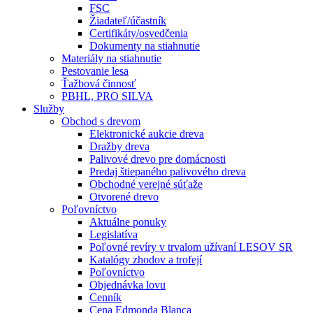
FSC
Žiadateľ/účastník
Certifikáty/osvedčenia
Dokumenty na stiahnutie
Materiály na stiahnutie
Pestovanie lesa
Ťažbová činnosť
PBHL, PRO SILVA
Služby
Obchod s drevom
Elektronické aukcie dreva
Dražby dreva
Palivové drevo pre domácnosti
Predaj štiepaného palivového dreva
Obchodné verejné súťaže
Otvorené drevo
Poľovníctvo
Aktuálne ponuky
Legislatíva
Poľovné revíry v trvalom užívaní LESOV SR
Katalógy zhodov a trofejí
Poľovníctvo
Objednávka lovu
Cenník
Cena Edmonda Blanca