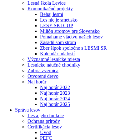
Lesná škola Levice
Komunikačné projekty
Behaj lesmi
Les nie je smetisko
LESY SKI CUP
Milión stromov pre Slovensko
Pomáhame vtáctvu našich lesov
Zasadil som strom
Zber šípok spoločne s LESMI SR
Kalendár udalostí
Významné lesnícke miesta
Lesnícke náučné chodníky
Zubria zvernica
Otvorené drevo
Naj horár
Naj horár 2022
Naj horár 2023
Naj horár 2024
Naj horár 2025
Správa lesov
Les a jeho funkcie
Ochrana prírody
Certifikácia lesov
Úvod
PEFC