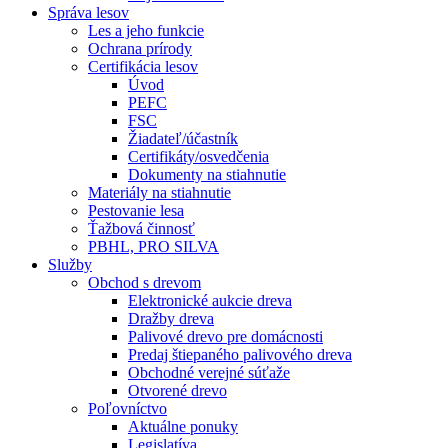
Správa lesov
Les a jeho funkcie
Ochrana prírody
Certifikácia lesov
Úvod
PEFC
FSC
Žiadateľ/účastník
Certifikáty/osvedčenia
Dokumenty na stiahnutie
Materiály na stiahnutie
Pestovanie lesa
Ťažbová činnosť
PBHL, PRO SILVA
Služby
Obchod s drevom
Elektronické aukcie dreva
Dražby dreva
Palivové drevo pre domácnosti
Predaj štiepaného palivového dreva
Obchodné verejné súťaže
Otvorené drevo
Poľovníctvo
Aktuálne ponuky
Legislatíva