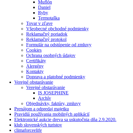
Muflón
Daniel
Ryby
Termotaška
Tovar v zľave
Všeobecné obchodné podmienky
Reklamačný poriadok
Reklamačný protokol
Formulár na odstúpenie od zmluvy
Cookies
Ochrana osobných údajov
Certifikáty
Alergény
Kontakty
Doprava a platobné podmienky
Verejné obstarávanie
Verejné obstarávanie
IS JOSEPHINE
Archív
Objednávky, faktúry, zmluvy
Prenájom a odpredaj majetku
Pravidlá používania mobilných aplikácií
Elektronické aukcie dreva sa uskutočnia dňa 2.9.2020.
klub slovenských turistov
climaforceelife