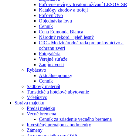
Poľovné revíry v trvalom užívaní LESOV SR
Katalógy zhodov a trofejí
Poľovníctvo
Objednávka lovu
Cenník
Cena Edmonda Blanca
Národný rekord - jeleň lesný
CIC - Medzinárodná rada pre poľovníctvo a
ochranu zveri
Fotogaléria
Verejné súťaže
Zaujímavosti
Rybárstvo
Aktuálne ponuky
Cenník
Sadbový materiál
Turistické a hotelové ubytovanie
Včelárstvo
Správa majetku
Predaj majetku
Vecné bremená
Cenník za zriadenie vecného bremena
Investičný prenájom - podmienky
Zámeny
Zoznam majetku pre OVS