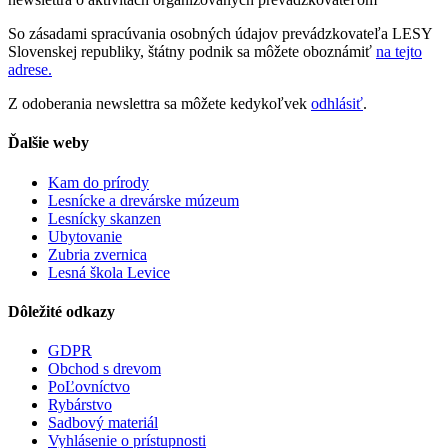
So zásadami spracúvania osobných údajov prevádzkovateľa LESY
Slovenskej republiky, štátny podnik sa môžete oboznámiť
na tejto
adrese.
Z odoberania newslettra sa môžete kedykoľvek
odhlásiť
.
Ďalšie weby
Kam do prírody
Lesnícke a drevárske múzeum
Lesnícky skanzen
Ubytovanie
Zubria zvernica
Lesná škola Levice
Dôležité odkazy
GDPR
Obchod s drevom
PoĽovníctvo
Rybárstvo
Sadbový materiál
Vyhlásenie o prístupnosti