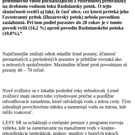
prielomovou vlnou pochádzajúcou z roztrhnutej prehrádzky
na drobnom vodnom toku Rudniansky potok. O tejto
skutočnosti svedčí aj fakt, že časť obce, cez ktorú preteká jeho
ľavostranný prítok (Husárovský potok) nebola povodňou
zasiahnutá. Pri tom podiel porastov do 20 rokov je v tomto
povodí vyšší (14,2 %) oproti povodiu Rudnianskeho potoka
(10,8%).“
Najúčinnejšie znižujú odtok mladšie lesné porasty, účinnosť
prestarnutých a preriedených porastov je približne rovnaká ako
u nelesných spoločenstiev. Maximálne účinné proti povodniam sú
porasty 40 – 70 ročné.
Nové zvážnice sa v lokalite posledné roky nebudovali. Lesné
zvážnice majú okrem toho vybudované priečne a pozdĺžne
odvodňovacie zariadenia, ktoré odvádzajú vodu z telesa cesty. Tým
zabraňujú povrchovému odtoku a nasmerujú vodu na miesta, kde
môže vsakovať.
LESY SR sa uchádzajú o európske peniaze z programu rozvoja
vidieka, kde sa zameriavame na manažment vody v krajine-
rekonštrukcie prehrádzok, prahov, stupňov v horných tokoch