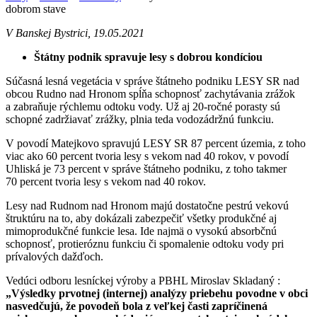
dobrom stave
V Banskej Bystrici, 19.05.2021
Štátny podnik spravuje lesy s dobrou kondíciou
Súčasná lesná vegetácia v správe štátneho podniku LESY SR nad
obcou Rudno nad Hronom spĺňa schopnosť zachytávania zrážok
a zabraňuje rýchlemu odtoku vody. Už aj 20-ročné porasty sú
schopné zadržiavať zrážky, plnia teda vodozádržnú funkciu.
V povodí Matejkovo spravujú LESY SR 87 percent územia, z toho
viac ako 60 percent tvoria lesy s vekom nad 40 rokov, v povodí
Uhliská je 73 percent v správe štátneho podniku, z toho takmer
70 percent tvoria lesy s vekom nad 40 rokov.
Lesy nad Rudnom nad Hronom majú dostatočne pestrú vekovú
štruktúru na to, aby dokázali zabezpečiť všetky produkčné aj
mimoprodukčné funkcie lesa. Ide najmä o vysokú absorbčnú
schopnosť, protieróznu funkciu či spomalenie odtoku vody pri
prívalových dažďoch.
Vedúci odboru lesníckej výroby a PBHL Miroslav Skladaný :
„
Výsledky prvotnej (internej) analýzy priebehu povodne v obci
nasvedčujú, že povodeň bola z veľkej časti zapríčinená