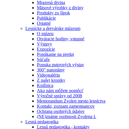
Mrazená divina
Mäsové výrobky z diviny
Produkty zo šípok
Publikácie
Ostatné
Lesnícke a drevárske múzeum
O múzeu
Otváracie hodiny, vstupné
Výstavy
Expozície
Ponúkame na predaj
Súťaže
Ponuka putovných výstav
360° panorámy
Videogaléria
Z našej kroniky
Knižnica
Ako nám môžete pomôcť
Výročné správy od 2008
Memorandum Zvolen mesto lesníctva
Kontakt, zoznam zamestnancov
Ochrana osobných údajov
(NE)známe osobnosti Zvolena I.
Lesná pedagogika
Lesná pedagogika - kontakty