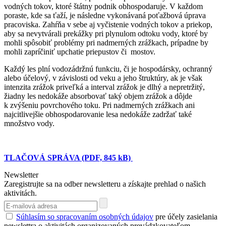
vodných tokov, ktoré štátny podnik obhospodaruje. V každom
poraste, kde sa ťaží, je následne vykonávaná poťažbová úprava
pracoviska. Zahŕňa v sebe aj vyčistenie vodných tokov a priekop,
aby sa nevytvárali prekážky pri plynulom odtoku vody, ktoré by
mohli spôsobiť problémy pri nadmerných zrážkach, prípadne by
mohli zapríčiniť upchatie priepustov či mostov.
Každý les plní vodozádržnú funkciu, či je hospodársky, ochranný
alebo účelový, v závislosti od veku a jeho štruktúry, ak je však
intenzita zrážok priveľká a interval zrážok je dlhý a nepretržitý,
žiadny les nedokáže absorbovať taký objem zrážok a dôjde
k zvýšeniu povrchového toku. Pri nadmerných zrážkach ani
najcitlivejšie obhospodarovanie lesa nedokáže zadržať také
množstvo vody.
TLAČOVÁ SPRÁVA (PDF, 845 kB)
Newsletter
Zaregistrujte sa na odber newsletteru a získajte prehlad o našich
aktivitách.
Súhlasím so spracovaním osobných údajov
pre účely zasielania
newslettra o aktivitách organizovaných prevádzkovateľom