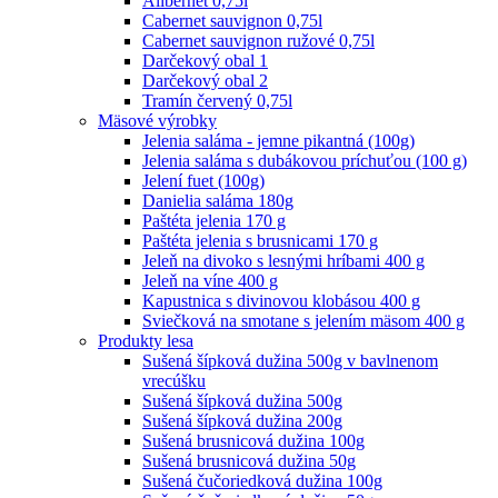
Alibernet 0,75l
Cabernet sauvignon 0,75l
Cabernet sauvignon ružové 0,75l
Darčekový obal 1
Darčekový obal 2
Tramín červený 0,75l
Mäsové výrobky
Jelenia saláma - jemne pikantná (100g)
Jelenia saláma s dubákovou príchuťou (100 g)
Jelení fuet (100g)
Danielia saláma 180g
Paštéta jelenia 170 g
Paštéta jelenia s brusnicami 170 g
Jeleň na divoko s lesnými hríbami 400 g
Jeleň na víne 400 g
Kapustnica s divinovou klobásou 400 g
Sviečková na smotane s jelením mäsom 400 g
Produkty lesa
Sušená šípková dužina 500g v bavlnenom
vrecúšku
Sušená šípková dužina 500g
Sušená šípková dužina 200g
Sušená brusnicová dužina 100g
Sušená brusnicová dužina 50g
Sušená čučoriedková dužina 100g