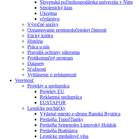
Slovenská poľnohospodárska univerzita v Nitre
Smolenický kras
Ukrajina
včelárstvo
Výročné správy
Oznamovanie protispoločenskej činnosti
Etický kódex
História
Práca u nás
Pravidlá ochrany súkromia
Protikorupčný program
Datasety
Sťažnosti
Vyhlásenie o prístupnosti
Verejnosť
Projekty a spolupráca
Projekty EU
Reklamná spolupráca
EUSTAFOR
Lesnícke pochúťky
Výdajné miesto e-shopu Banská Bystrica
Predajňa Topoľčianky
Predajňa Semenoles Liptovský Hrádok
Predajňa Bratislava
Lesnícke medailové vína