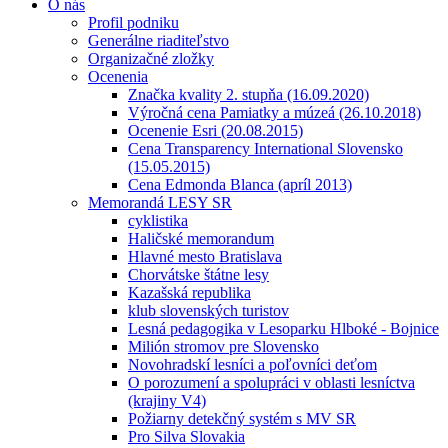
O nás
Profil podniku
Generálne riaditeľstvo
Organizačné zložky
Ocenenia
Značka kvality 2. stupňa (16.09.2020)
Výročná cena Pamiatky a múzeá (26.10.2018)
Ocenenie Esri (20.08.2015)
Cena Transparency International Slovensko
(15.05.2015)
Cena Edmonda Blanca (apríl 2013)
Memorandá LESY SR
cyklistika
Haličské memorandum
Hlavné mesto Bratislava
Chorvátske štátne lesy
Kazašská republika
klub slovenských turistov
Lesná pedagogika v Lesoparku Hlboké - Bojnice
Milión stromov pre Slovensko
Novohradskí lesníci a poľovníci deťom
O porozumení a spolupráci v oblasti lesníctva
(krajiny V4)
Požiarny detekčný systém s MV SR
Pro Silva Slovakia