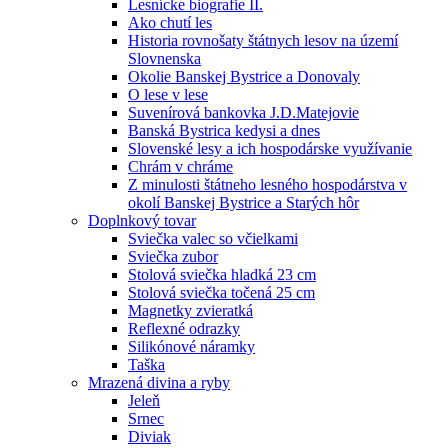
Lesnícke biografie II.
Ako chutí les
Historia rovnošaty štátnych lesov na území
Slovnenska
Okolie Banskej Bystrice a Donovaly
O lese v lese
Suvenírová bankovka J.D.Matejovie
Banská Bystrica kedysi a dnes
Slovenské lesy a ich hospodárske využívanie
Chrám v chráme
Z minulosti štátneho lesného hospodárstva v
okolí Banskej Bystrice a Starých hôr
Doplnkový tovar
Sviečka valec so včielkami
Sviečka zubor
Stolová sviečka hladká 23 cm
Stolová sviečka točená 25 cm
Magnetky zvieratká
Reflexné odrazky
Silikónové náramky
Taška
Mrazená divina a ryby
Jeleň
Srnec
Diviak