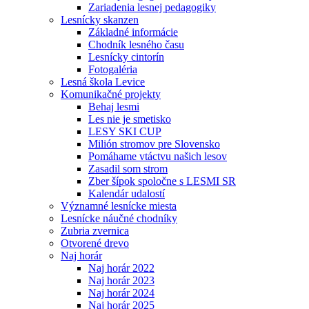
Zariadenia lesnej pedagogiky
Lesnícky skanzen
Základné informácie
Chodník lesného času
Lesnícky cintorín
Fotogaléria
Lesná škola Levice
Komunikačné projekty
Behaj lesmi
Les nie je smetisko
LESY SKI CUP
Milión stromov pre Slovensko
Pomáhame vtáctvu našich lesov
Zasadil som strom
Zber šípok spoločne s LESMI SR
Kalendár udalostí
Významné lesnícke miesta
Lesnícke náučné chodníky
Zubria zvernica
Otvorené drevo
Naj horár
Naj horár 2022
Naj horár 2023
Naj horár 2024
Naj horár 2025