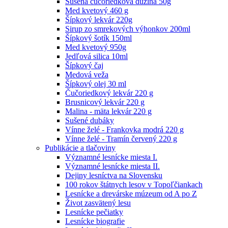
Sušená čučoriedková dužina 50g
Med kvetový 460 g
Šípkový lekvár 220g
Sirup zo smrekových výhonkov 200ml
Šípkový šotík 150ml
Med kvetový 950g
Jedľová silica 10ml
Šípkový čaj
Medová veža
Šípkový olej 30 ml
Čučoriedkový lekvár 220 g
Brusnicový lekvár 220 g
Malina - mäta lekvár 220 g
Sušené dubáky
Vínne želé - Frankovka modrá 220 g
Vínne želé - Tramín červený 220 g
Publikácie a tlačoviny
Významné lesnícke miesta I.
Významné lesnícke miesta II.
Dejiny lesníctva na Slovensku
100 rokov štátnych lesov v Topoľčiankach
Lesnícke a drevárske múzeum od A po Z
Život zasvätený lesu
Lesnícke pečiatky
Lesnícke biografie