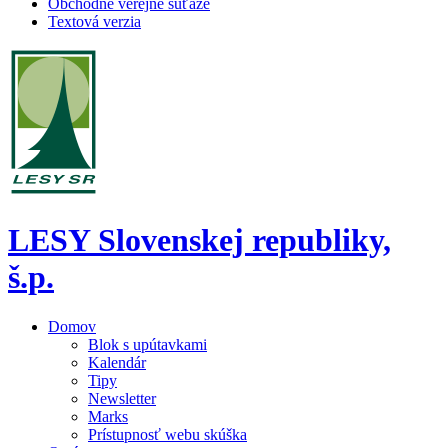
Obchodné verejné súťaže
Textová verzia
LESY Slovenskej republiky,
š.p.
Domov
Blok s upútavkami
Kalendár
Tipy
Newsletter
Marks
Prístupnosť webu skúška