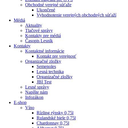
Obchodné verejné súťaže
Ukončené
Vyhodnotenie verejných obchodných súťaží
Médiá
Aktuality
Tlačové správy
Kontakty pre médiá
Časopis Lesník
Kontakty
Kontaktné informácie
Kontakt pre verejnosť
Organizačné zložky
Semenoles
Lesná technika
Organizačné zložky
JBI Test
Lesné správy
Napíšte nám
Infozákon
E-shop
Víno
Rízling rýnsky 0,75l
Rulandské biele 0,75l
Chardonnay 0,75l