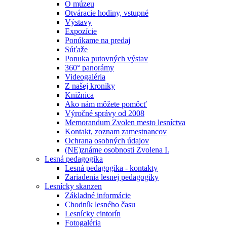
O múzeu
Otváracie hodiny, vstupné
Výstavy
Expozície
Ponúkame na predaj
Súťaže
Ponuka putovných výstav
360° panorámy
Videogaléria
Z našej kroniky
Knižnica
Ako nám môžete pomôcť
Výročné správy od 2008
Memorandum Zvolen mesto lesníctva
Kontakt, zoznam zamestnancov
Ochrana osobných údajov
(NE)známe osobnosti Zvolena I.
Lesná pedagogika
Lesná pedagogika - kontakty
Zariadenia lesnej pedagogiky
Lesnícky skanzen
Základné informácie
Chodník lesného času
Lesnícky cintorín
Fotogaléria