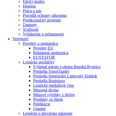
Etický kódex
História
Práca u nás
Pravidlá ochrany súkromia
Protikorupčný program
Datasety
Sťažnosti
Vyhlásenie o prístupnosti
Verejnosť
Projekty a spolupráca
Projekty EU
Reklamná spolupráca
EUSTAFOR
Lesnícke pochúťky
Výdajné miesto e-shopu Banská Bystrica
Predajňa Topoľčianky
Predajňa Semenoles Liptovský Hrádok
Predajňa Bratislava
Lesnícke medailové vína
Mrazená divina
Mäsové výrobky z diviny
Produkty zo šípok
Publikácie
Ostatné
Lesnícke a drevárske múzeum