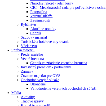
Národný rekord - jeleň lesný
CIC - Medzinárodná rada pre poľovníctvo a ochra
Fotogaléria
Verejné súťaže
Zaujímavosti
Rybárstvo
Aktuálne ponuky
Cenník
Sadbový materiál
Turistické a hotelové ubytovanie
Včelárstvo
Správa majetku
Predaj majetku
Vecné bremená
Cenník za zriadenie vecného bremena
Investičný prenájom - podmienky
Zámeny
Zoznam majetku pre OVS
Obchodné verejné súťaže
Ukončené
Vyhodnotenie verejných obchodných súťaží
Médiá
Aktuality
Tlačové správy
Kontakty pre médiá