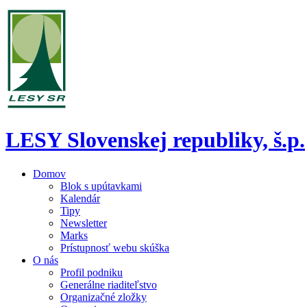
LESY Slovenskej republiky, š.p.
Domov
Blok s upútavkami
Kalendár
Tipy
Newsletter
Marks
Prístupnosť webu skúška
O nás
Profil podniku
Generálne riaditeľstvo
Organizačné zložky