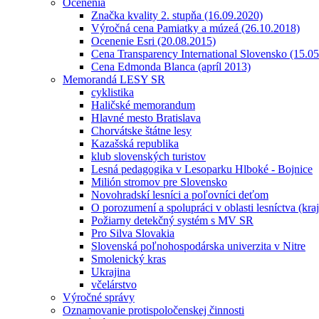
Ocenenia
Značka kvality 2. stupňa (16.09.2020)
Výročná cena Pamiatky a múzeá (26.10.2018)
Ocenenie Esri (20.08.2015)
Cena Transparency International Slovensko (15.0
Cena Edmonda Blanca (apríl 2013)
Memorandá LESY SR
cyklistika
Haličské memorandum
Hlavné mesto Bratislava
Chorvátske štátne lesy
Kazašská republika
klub slovenských turistov
Lesná pedagogika v Lesoparku Hlboké - Bojnice
Milión stromov pre Slovensko
Novohradskí lesníci a poľovníci deťom
O porozumení a spolupráci v oblasti lesníctva (kra
Požiarny detekčný systém s MV SR
Pro Silva Slovakia
Slovenská poľnohospodárska univerzita v Nitre
Smolenický kras
Ukrajina
včelárstvo
Výročné správy
Oznamovanie protispoločenskej činnosti