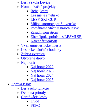
Lesná škola Levice
Komunikačné projekty
Behaj lesmi
Les nie je smetisko
LESY SKI CUP
Milión stromov pre Slovensko
Pomáhame vtáctvu našich lesov
Zasadil som strom
Zber šípok spoločne s LESMI SR
Kalendár udalostí
Významné lesnícke miesta
Lesnícke náučné chodníky
Zubria zvernica
Otvorené drevo
Naj horár
Naj horár 2022
Naj horár 2023
Naj horár 2024
Naj horár 2025
Správa lesov
Les a jeho funkcie
Ochrana prírody
Certifikácia lesov
Úvod
PEFC