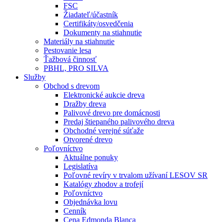
FSC
Žiadateľ/účastník
Certifikáty/osvedčenia
Dokumenty na stiahnutie
Materiály na stiahnutie
Pestovanie lesa
Ťažbová činnosť
PBHL, PRO SILVA
Služby
Obchod s drevom
Elektronické aukcie dreva
Dražby dreva
Palivové drevo pre domácnosti
Predaj štiepaného palivového dreva
Obchodné verejné súťaže
Otvorené drevo
Poľovníctvo
Aktuálne ponuky
Legislatíva
Poľovné revíry v trvalom užívaní LESOV SR
Katalógy zhodov a trofejí
Poľovníctvo
Objednávka lovu
Cenník
Cena Edmonda Blanca