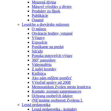
Mrazená divina
Mäsové výrobky z diviny
Produkty zo šípok
Publikácie
Ostatné
Lesnícke a drevárske múzeum
O múzeu
Otváracie hodiny, vstupné
Výstavy
Expozície
Ponúkame na predaj
Súťaže
Ponuka putovných výstav
360° panorámy
Videogaléria
Z našej kroniky
Knižnica
Ako nám môžete pomôcť
Výročné správy od 2008
Memorandum Zvolen mesto lesníctva
Kontakt, zoznam zamestnancov
Ochrana osobných údajov
(NE)známe osobnosti Zvolena I.
Lesná pedagogika
Lesná pedagogika - kontakty