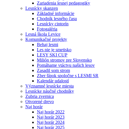
Zariadenia lesnej pedagogiky
Lesnícky skanzen
Základné informácie
Chodník lesného času
Lesnícky cintorín
Fotogaléria
Lesná škola Levice
Komunikačné projekty
Behaj lesmi
Les nie je smetisko
LESY SKI CUP
Milión stromov pre Slovensko
Pomáhame vtáctvu našich lesov
Zasadil som strom
Zber šípok spoločne s LESMI SR
Kalendár udalostí
Významné lesnícke miesta
Lesnícke náučné chodníky
Zubria zvernica
Otvorené drevo
Naj horár
Naj horár 2022
Naj horár 2023
Naj horár 2024
Naj horár 2025