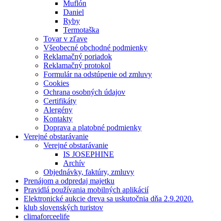
Muflón
Daniel
Ryby
Termotaška
Tovar v zľave
Všeobecné obchodné podmienky
Reklamačný poriadok
Reklamačný protokol
Formulár na odstúpenie od zmluvy
Cookies
Ochrana osobných údajov
Certifikáty
Alergény
Kontakty
Doprava a platobné podmienky
Verejné obstarávanie
Verejné obstarávanie
IS JOSEPHINE
Archív
Objednávky, faktúry, zmluvy
Prenájom a odpredaj majetku
Pravidlá používania mobilných aplikácií
Elektronické aukcie dreva sa uskutočnia dňa 2.9.2020.
klub slovenských turistov
climaforceelife