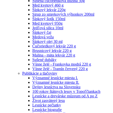
Sušená čučoriedková dužina 50g
Med kvetový 460 g
Šípkový lekvár 220g
Sirup zo smrekových výhonkov 200ml
Šípkový šotík 150ml
Med kvetový 950g
Jedľová silica 10ml
Šípkový čaj
Medová veža
Šípkový olej 30 ml
Čučoriedkový lekvár 220 g
Brusnicový lekvár 220 g
Malina - mäta lekvár 220 g
Sušené dubáky
Vínne želé - Frankovka modrá 220 g
Vínne želé - Tramín červený 220 g
Publikácie a tlačoviny
Významné lesnícke miesta I.
Významné lesnícke miesta II.
Dejiny lesníctva na Slovensku
100 rokov štátnych lesov v Topoľčiankach
Lesnícke a drevárske múzeum od A po Z
Život zasvätený lesu
Lesnícke pečiatky
Lesnícke biografie