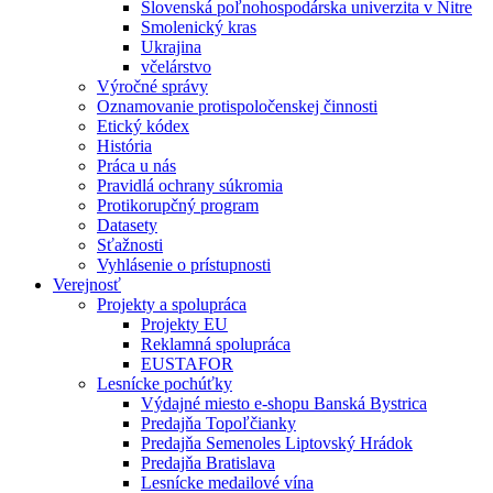
Slovenská poľnohospodárska univerzita v Nitre
Smolenický kras
Ukrajina
včelárstvo
Výročné správy
Oznamovanie protispoločenskej činnosti
Etický kódex
História
Práca u nás
Pravidlá ochrany súkromia
Protikorupčný program
Datasety
Sťažnosti
Vyhlásenie o prístupnosti
Verejnosť
Projekty a spolupráca
Projekty EU
Reklamná spolupráca
EUSTAFOR
Lesnícke pochúťky
Výdajné miesto e-shopu Banská Bystrica
Predajňa Topoľčianky
Predajňa Semenoles Liptovský Hrádok
Predajňa Bratislava
Lesnícke medailové vína