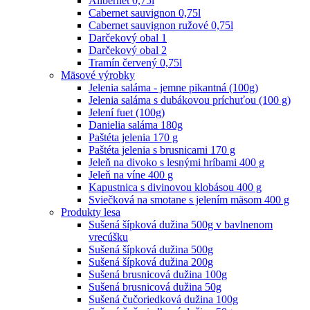
Alibernet 0,75l
Cabernet sauvignon 0,75l
Cabernet sauvignon ružové 0,75l
Darčekový obal 1
Darčekový obal 2
Tramín červený 0,75l
Mäsové výrobky
Jelenia saláma - jemne pikantná (100g)
Jelenia saláma s dubákovou príchuťou (100 g)
Jelení fuet (100g)
Danielia saláma 180g
Paštéta jelenia 170 g
Paštéta jelenia s brusnicami 170 g
Jeleň na divoko s lesnými hríbami 400 g
Jeleň na víne 400 g
Kapustnica s divinovou klobásou 400 g
Sviečková na smotane s jelením mäsom 400 g
Produkty lesa
Sušená šípková dužina 500g v bavlnenom
vrecúšku
Sušená šípková dužina 500g
Sušená šípková dužina 200g
Sušená brusnicová dužina 100g
Sušená brusnicová dužina 50g
Sušená čučoriedková dužina 100g