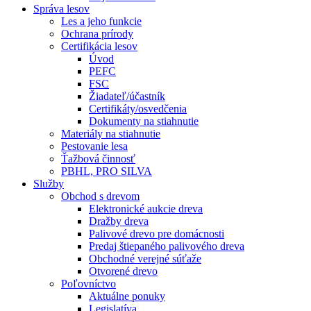
Správa lesov
Les a jeho funkcie
Ochrana prírody
Certifikácia lesov
Úvod
PEFC
FSC
Žiadateľ/účastník
Certifikáty/osvedčenia
Dokumenty na stiahnutie
Materiály na stiahnutie
Pestovanie lesa
Ťažbová činnosť
PBHL, PRO SILVA
Služby
Obchod s drevom
Elektronické aukcie dreva
Dražby dreva
Palivové drevo pre domácnosti
Predaj štiepaného palivového dreva
Obchodné verejné súťaže
Otvorené drevo
Poľovníctvo
Aktuálne ponuky
Legislatíva