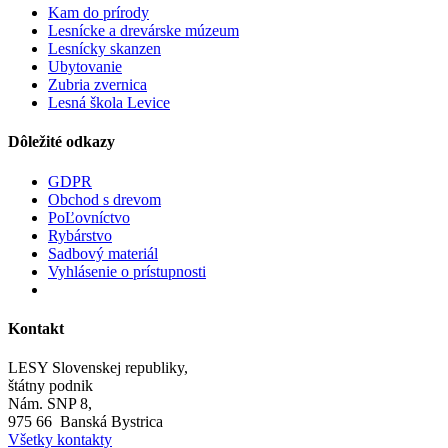
Kam do prírody
Lesnícke a drevárske múzeum
Lesnícky skanzen
Ubytovanie
Zubria zvernica
Lesná škola Levice
Dôležité odkazy
GDPR
Obchod s drevom
PoĽovníctvo
Rybárstvo
Sadbový materiál
Vyhlásenie o prístupnosti
Kontakt
LESY Slovenskej republiky,
štátny podnik
Nám. SNP 8,
975 66 Banská Bystrica
Všetky kontakty