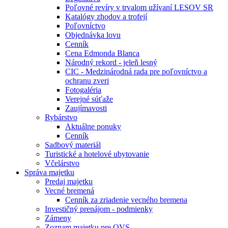
Poľovné revíry v trvalom užívaní LESOV SR
Katalógy zhodov a trofejí
Poľovníctvo
Objednávka lovu
Cenník
Cena Edmonda Blanca
Národný rekord - jeleň lesný
CIC - Medzinárodná rada pre poľovníctvo a
ochranu zveri
Fotogaléria
Verejné súťaže
Zaujímavosti
Rybárstvo
Aktuálne ponuky
Cenník
Sadbový materiál
Turistické a hotelové ubytovanie
Včelárstvo
Správa majetku
Predaj majetku
Vecné bremená
Cenník za zriadenie vecného bremena
Investičný prenájom - podmienky
Zámeny
Zoznam majetku pre OVS