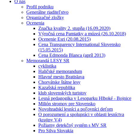
O nás
Profil podniku
Generálne riaditeľstvo
Organizačné zložky
Ocenenia
Značka kvality 2. stupňa (16.09.2020)
Výročná cena Pamiatky a múzeá (26.10.2018)
Ocenenie Esri (20.08.2015)
Cena Transparency International Slovensko
(15.05.2015)
Cena Edmonda Blanca (apríl 2013)
Memorandá LESY SR
cyklistika
Haličské memorandum
Hlavné mesto Bratislava
Chorvátske štátne lesy
Kazašská republika
klub slovenských turistov
Lesná pedagogika v Lesoparku Hlboké - Bojnice
Milión stromov pre Slovensko
Novohradskí lesníci a poľovníci deťom
O porozumení a spolupráci v oblasti lesníctva
(krajiny V4)
Požiarny detekčný systém s MV SR
Pro Silva Slovakia