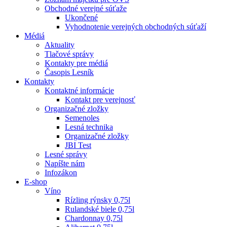
Obchodné verejné súťaže
Ukončené
Vyhodnotenie verejných obchodných súťaží
Médiá
Aktuality
Tlačové správy
Kontakty pre médiá
Časopis Lesník
Kontakty
Kontaktné informácie
Kontakt pre verejnosť
Organizačné zložky
Semenoles
Lesná technika
Organizačné zložky
JBI Test
Lesné správy
Napíšte nám
Infozákon
E-shop
Víno
Rízling rýnsky 0,75l
Rulandské biele 0,75l
Chardonnay 0,75l