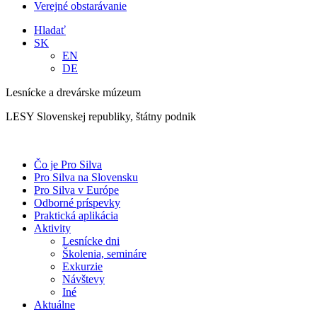
Verejné obstarávanie
Hladať
SK
EN
DE
Lesnícke a drevárske múzeum
LESY Slovenskej republiky, štátny podnik
Čo je Pro Silva
Pro Silva na Slovensku
Pro Silva v Európe
Odborné príspevky
Praktická aplikácia
Aktivity
Lesnícke dni
Školenia, semináre
Exkurzie
Návštevy
Iné
Aktuálne