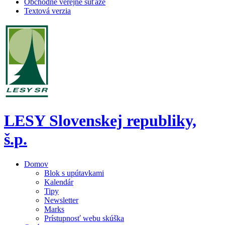
Obchodné verejné súťaže
Textová verzia
LESY Slovenskej republiky,
š.p.
Domov
Blok s upútavkami
Kalendár
Tipy
Newsletter
Marks
Prístupnosť webu skúška