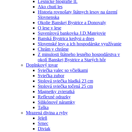
Lesnícke biografie II.
Ako chutí les
Historia rovnošaty štátnych lesov na území
Slovnenska
Okolie Banskej Bystrice a Donovaly
O lese v lese
Suvenírová bankovka J.D.Matejovie
Banská Bystrica kedysi a dnes
Slovenské lesy a ich hospodárske využívanie
Chrám v chráme
Z minulosti štátneho lesného hospodárstva v
okolí Banskej Bystrice a Starých hôr
Doplnkový tovar
Sviečka valec so včielkami
Sviečka zubor
Stolová sviečka hladká 23 cm
Stolová sviečka točená 25 cm
Magnetky zvieratká
Reflexné odrazky
Silikónové náramky
Taška
Mrazená divina a ryby
Jeleň
Srnec
Diviak