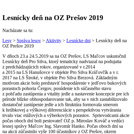
Lesnícky deň na OZ Prešov 2019
Nacházate sa tu:
Lesy
>
Správa lesov
>
Aktivity
>
Lesnícke dni
> Lesnícky deň na
OZ Prešov 2019
V dňoch 23.a 24.5.2019 sa na OZ Prešov, LS Maľcov uskutočnil
Lesnícky deň Pro Silva, ktorý tematicky nadviazal na podujatia
z predchádzajúcich rokov, organizované v r.2014
a 2015 na LS Hanušovce v objekte Pro Silva Kráľovčík a v r.
2017 na LS Široké, v objekte Pro Silva Brezová. Základným
motívom akcie bolo predstaviť hospodárenie v jedľovo bukových
porastoch pohoria Čergov, posúdenie ich súčasného stavu
z pohľadu zastúpenia a vitality jedle a nastavenie koncepcie pre ich
prírode blízke obhospodarovanie tak, aby sa v nich zastabilizovalo
dostatočné zastúpenie jedle a ich štruktúra formovala smerom
k hrúbkovej a výškovej diferenciácie s perspektívou vytvárania
trvalo viac etážových a výberkových porastov. Sprievodcami akcie
počas oboch dní boli pestovateľ OZ p. Miroslav Kováč a vedúci
lesnej správy Maľcov Ing. Slavomír Hanko. Počas oboch dní sa
na akcii zúčastnilo vyše 100 účastníkov z OZ Prešov, okrem