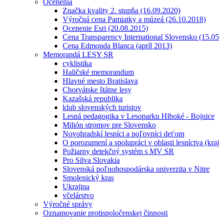
Ocenenia
Značka kvality 2. stupňa (16.09.2020)
Výročná cena Pamiatky a múzeá (26.10.2018)
Ocenenie Esri (20.08.2015)
Cena Transparency International Slovensko (15.0
Cena Edmonda Blanca (apríl 2013)
Memorandá LESY SR
cyklistika
Haličské memorandum
Hlavné mesto Bratislava
Chorvátske štátne lesy
Kazašská republika
klub slovenských turistov
Lesná pedagogika v Lesoparku Hlboké - Bojnice
Milión stromov pre Slovensko
Novohradskí lesníci a poľovníci deťom
O porozumení a spolupráci v oblasti lesníctva (kra
Požiarny detekčný systém s MV SR
Pro Silva Slovakia
Slovenská poľnohospodárska univerzita v Nitre
Smolenický kras
Ukrajina
včelárstvo
Výročné správy
Oznamovanie protispoločenskej činnosti