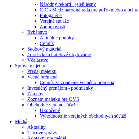
Národný rekord - jeleň lesný
CIC - Medzinárodná rada pre poľovníctvo a ochra
Fotogaléria
Verejné súťaže
Zaujímavosti
Rybárstvo
Aktuálne ponuky
Cenník
Sadbový materiál
Turistické a hotelové ubytovanie
Včelárstvo
Správa majetku
Predaj majetku
Vecné bremená
Cenník za zriadenie vecného bremena
Investičný prenájom - podmienky
Zámeny
Zoznam majetku pre OVS
Obchodné verejné súťaže
Ukončené
Vyhodnotenie verejných obchodných súťaží
Médiá
Aktuality
Tlačové správy
Kontakty pre médiá