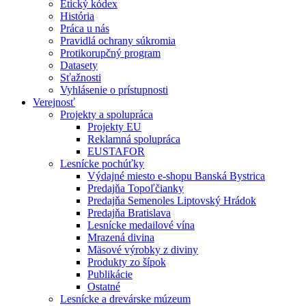
Etický kódex
História
Práca u nás
Pravidlá ochrany súkromia
Protikorupčný program
Datasety
Sťažnosti
Vyhlásenie o prístupnosti
Verejnosť
Projekty a spolupráca
Projekty EU
Reklamná spolupráca
EUSTAFOR
Lesnícke pochúťky
Výdajné miesto e-shopu Banská Bystrica
Predajňa Topoľčianky
Predajňa Semenoles Liptovský Hrádok
Predajňa Bratislava
Lesnícke medailové vína
Mrazená divina
Mäsové výrobky z diviny
Produkty zo šípok
Publikácie
Ostatné
Lesnícke a drevárske múzeum