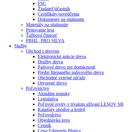
FSC
Žiadateľ/účastník
Certifikáty/osvedčenia
Dokumenty na stiahnutie
Materiály na stiahnutie
Pestovanie lesa
Ťažbová činnosť
PBHL, PRO SILVA
Služby
Obchod s drevom
Elektronické aukcie dreva
Dražby dreva
Palivové drevo pre domácnosti
Predaj štiepaného palivového dreva
Obchodné verejné súťaže
Otvorené drevo
Poľovníctvo
Aktuálne ponuky
Legislatíva
Poľovné revíry v trvalom užívaní LESOV SR
Katalógy zhodov a trofejí
Poľovníctvo
Objednávka lovu
Cenník
Cena Edmonda Blanca