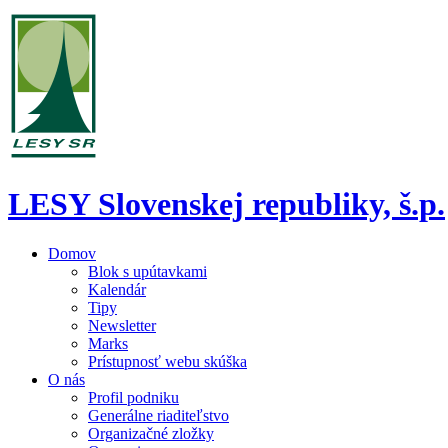
LESY Slovenskej republiky, š.p.
Domov
Blok s upútavkami
Kalendár
Tipy
Newsletter
Marks
Prístupnosť webu skúška
O nás
Profil podniku
Generálne riaditeľstvo
Organizačné zložky