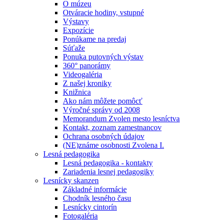
O múzeu
Otváracie hodiny, vstupné
Výstavy
Expozície
Ponúkame na predaj
Súťaže
Ponuka putovných výstav
360° panorámy
Videogaléria
Z našej kroniky
Knižnica
Ako nám môžete pomôcť
Výročné správy od 2008
Memorandum Zvolen mesto lesníctva
Kontakt, zoznam zamestnancov
Ochrana osobných údajov
(NE)známe osobnosti Zvolena I.
Lesná pedagogika
Lesná pedagogika - kontakty
Zariadenia lesnej pedagogiky
Lesnícky skanzen
Základné informácie
Chodník lesného času
Lesnícky cintorín
Fotogaléria