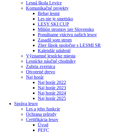
Lesná škola Levice
Komunikačné projekty
Behaj lesmi
Les nie je smetisko
LESY SKI CUP
Milión stromov pre Slovensko
Pomáhame vtáctvu našich lesov
Zasadil som strom
Zber šípok spoločne s LESMI SR
Kalendár udalostí
Významné lesnícke miesta
Lesnícke náučné chodníky
Zubria zvernica
Otvorené drevo
Naj horár
Naj horár 2022
Naj horár 2023
Naj horár 2024
Naj horár 2025
Správa lesov
Les a jeho funkcie
Ochrana prírody
Certifikácia lesov
Úvod
PEFC