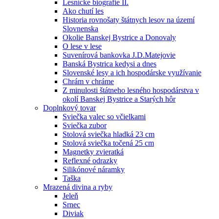
Lesnícke biografie II.
Ako chutí les
Historia rovnošaty štátnych lesov na území
Slovnenska
Okolie Banskej Bystrice a Donovaly
O lese v lese
Suvenírová bankovka J.D.Matejovie
Banská Bystrica kedysi a dnes
Slovenské lesy a ich hospodárske využívanie
Chrám v chráme
Z minulosti štátneho lesného hospodárstva v
okolí Banskej Bystrice a Starých hôr
Doplnkový tovar
Sviečka valec so včielkami
Sviečka zubor
Stolová sviečka hladká 23 cm
Stolová sviečka točená 25 cm
Magnetky zvieratká
Reflexné odrazky
Silikónové náramky
Taška
Mrazená divina a ryby
Jeleň
Srnec
Diviak