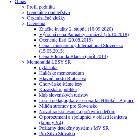
O nás
Profil podniku
Generálne riaditeľstvo
Organizačné zložky
Ocenenia
Značka kvality 2. stupňa (16.09.2020)
Výročná cena Pamiatky a múzeá (26.10.2018)
Ocenenie Esri (20.08.2015)
Cena Transparency International Slovensko
(15.05.2015)
Cena Edmonda Blanca (apríl 2013)
Memorandá LESY SR
cyklistika
Haličské memorandum
Hlavné mesto Bratislava
Chorvátske štátne lesy
Kazašská republika
klub slovenských turistov
Lesná pedagogika v Lesoparku Hlboké - Bojnice
Milión stromov pre Slovensko
Novohradskí lesníci a poľovníci deťom
O porozumení a spolupráci v oblasti lesníctva
(krajiny V4)
Požiarny detekčný systém s MV SR
Pro Silva Slovakia