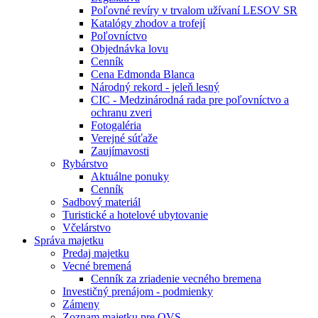
Poľovné revíry v trvalom užívaní LESOV SR
Katalógy zhodov a trofejí
Poľovníctvo
Objednávka lovu
Cenník
Cena Edmonda Blanca
Národný rekord - jeleň lesný
CIC - Medzinárodná rada pre poľovníctvo a
ochranu zveri
Fotogaléria
Verejné súťaže
Zaujímavosti
Rybárstvo
Aktuálne ponuky
Cenník
Sadbový materiál
Turistické a hotelové ubytovanie
Včelárstvo
Správa majetku
Predaj majetku
Vecné bremená
Cenník za zriadenie vecného bremena
Investičný prenájom - podmienky
Zámeny
Zoznam majetku pre OVS