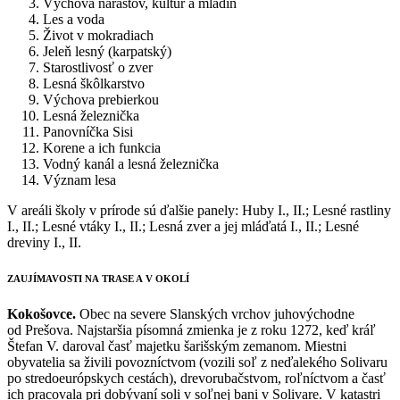
Výchova nárastov, kultúr a mladín
Les a voda
Život v mokradiach
Jeleň lesný (karpatský)
Starostlivosť o zver
Lesná škôlkarstvo
Výchova prebierkou
Lesná železnička
Panovníčka Sisi
Korene a ich funkcia
Vodný kanál a lesná železnička
Význam lesa
V areáli školy v prírode sú ďalšie panely: Huby I., II.; Lesné rastliny
I., II.; Lesné vtáky I., II.; Lesná zver a jej mláďatá I., II.; Lesné
dreviny I., II.
ZAUJÍMAVOSTI NA TRASE A V OKOLÍ
Kokošovce.
Obec na severe Slanských vrchov juhovýchodne
od Prešova. Najstaršia písomná zmienka je z roku 1272, keď kráľ
Štefan V. daroval časť majetku šarišským zemanom. Miestni
obyvatelia sa živili povozníctvom (vozili soľ z neďalekého Solivaru
po stredoeurópskych cestách), drevorubačstvom, roľníctvom a časť
ich pracovala pri dobývaní soli v soľnej bani v Solivare. V katastri