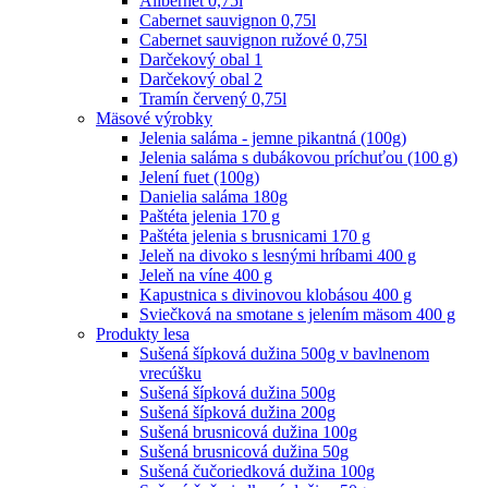
Alibernet 0,75l
Cabernet sauvignon 0,75l
Cabernet sauvignon ružové 0,75l
Darčekový obal 1
Darčekový obal 2
Tramín červený 0,75l
Mäsové výrobky
Jelenia saláma - jemne pikantná (100g)
Jelenia saláma s dubákovou príchuťou (100 g)
Jelení fuet (100g)
Danielia saláma 180g
Paštéta jelenia 170 g
Paštéta jelenia s brusnicami 170 g
Jeleň na divoko s lesnými hríbami 400 g
Jeleň na víne 400 g
Kapustnica s divinovou klobásou 400 g
Sviečková na smotane s jelením mäsom 400 g
Produkty lesa
Sušená šípková dužina 500g v bavlnenom
vrecúšku
Sušená šípková dužina 500g
Sušená šípková dužina 200g
Sušená brusnicová dužina 100g
Sušená brusnicová dužina 50g
Sušená čučoriedková dužina 100g