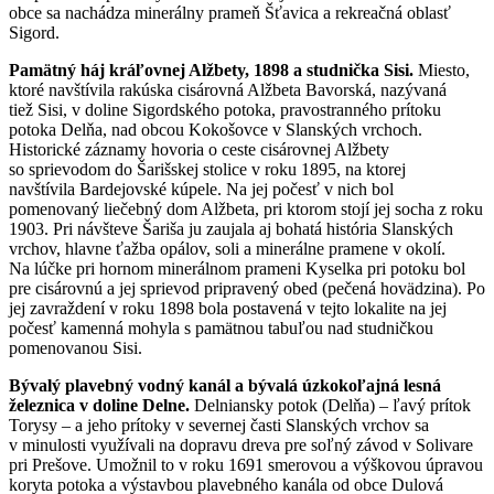
obce sa nachádza minerálny prameň Šťavica a rekreačná oblasť
Sigord.
Pamätný háj kráľovnej Alžbety, 1898 a studnička Sisi.
Miesto,
ktoré navštívila rakúska cisárovná Alžbeta Bavorská, nazývaná
tiež Sisi, v doline Sigordského potoka, pravostranného prítoku
potoka Delňa, nad obcou Kokošovce v Slanských vrchoch.
Historické záznamy hovoria o ceste cisárovnej Alžbety
so sprievodom do Šarišskej stolice v roku 1895, na ktorej
navštívila Bardejovské kúpele. Na jej počesť v nich bol
pomenovaný liečebný dom Alžbeta, pri ktorom stojí jej socha z roku
1903. Pri návšteve Šariša ju zaujala aj bohatá história Slanských
vrchov, hlavne ťažba opálov, soli a minerálne pramene v okolí.
Na lúčke pri hornom minerálnom prameni Kyselka pri potoku bol
pre cisárovnú a jej sprievod pripravený obed (pečená hovädzina). Po
jej zavraždení v roku 1898 bola postavená v tejto lokalite na jej
počesť kamenná mohyla s pamätnou tabuľou nad studničkou
pomenovanou Sisi.
Bývalý plavebný vodný kanál a bývalá úzkokoľajná lesná
železnica v doline Delne.
Delniansky potok (Delňa) – ľavý prítok
Torysy – a jeho prítoky v severnej časti Slanských vrchov sa
v minulosti využívali na dopravu dreva pre soľný závod v Solivare
pri Prešove. Umožnil to v roku 1691 smerovou a výškovou úpravou
koryta potoka a výstavbou plavebného kanála od obce Dulová