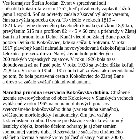
Ves lesmajster Štefan Jordán. Zvrat v spracúvaní soli
spôsobila katastrofa v roku 1752, keď príval vody zaplavil ťažnú
jamu Leopold. Soľ sa odvtedy začala získavať výlučne varením,
čím sa zvýšila spotreba dreva. To viedlo v rokoch 1819 –
1821 k výstavbe dreveného plavebného kanála (s dĺžkou 18,9 km,
prevýšením 515 m a profilom 82 × 45 × 60 cm) a priehrady v Zlatej
Bani na hornom toku Delne. Kanál viedol od Zlatej Bane pozdĺž
potoka Delňa do Kokošoviec, kde sa stáčal k Solivaru. V roku
1917 plavebný kanál nahradila novovybudovaná úzkokoľajná lesná
železnica pre zvoz dreva. Na výstavbu bolo pridelených
200 ruských vojenských zajatcov. V roku 1926 bola trasa
dobudovaná až na Pusté pole. V roku 1928 sa uvádza dĺžka koľají
25,8 km. V rokoch 1954 – 1955 bola trať zrušená ako nerentabilná
po tom, čo bola postavená cesta z Kokošoviec do Zlatej Bane
a drevo sa začalo zvážať nákladnými autami.
Národná prírodná rezervácia Kokošovská dubina.
Chránené
územie severovýchodne od obce Kokošovce v Slanských vrchoch
vyhlásené v roku 1965 na ochranu dubových porastov
svetoznámeho kokošovského duba (varieta duba zimného),
zvláštneho morfologicky i anatomicky, čím javí vzťahy
k slavónskemu dubu. Územie predstavuje vedeckovýskumný
lesnícky objekt, ktorého účelom ochrany je aj zber semien
spomenutej variety duba. Rezervácia je súčasťou chráneného
vtáčieho územia Slanské vrchy (súčasť sústavy Natura 2000).