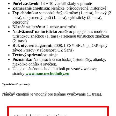
Počet zastávok:
14 + 10 v areáli školy v prírode
Zameranie chodníka:
lesnícke, prírodovedné, historické
Typ chodníka:
samoobslužný, okružný (1. trasa), líniový (2.
trasa), obojsmerný, peší (1. trasa), cyklistický (2. trasa),
celoročný
Náročnosť terénu:
1. trasa: nenáročná
Nadväznosť na turistickú značku:
prepojenie s modrou
turistickou značkou (1. trasa) a zelenou turistickou značkou
(2. trasa)
Rok otvorenia, garant:
2008, LESY SR, š. p., Odštepný
závod Prešov (v súčasnosti OZ Šariš)
Textový sprievodca:
nie je
Poznámka:
Na trasách sa nachádzajú studničky, altánky,
niekoľko ohnísk a lavičiek.
Údaje o náučnom chodníku boli prevzaté z webovej
stránky
www.naucnechodniky.eu
Využitelnosť pre školy
Náučný chodník je vhodný pre terénne vyučovanie (1. trasa).