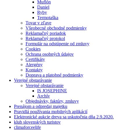
Muflón
Daniel
Ryby
Termotaška
Tovar v zľave
Všeobecné obchodné podmienky
Reklamačný poriadok
Reklamačný protokol
Formulár na odstúpenie od zmluvy
Cookies
Ochrana osobných údajov
Certifikáty
Alergény
Kontakty
Doprava a platobné podmienky
Verejné obstarávanie
Verejné obstarávanie
IS JOSEPHINE
Archív
Objednávky, faktúry, zmluvy
Prenájom a odpredaj majetku
Pravidlá používania mobilných aplikácií
Elektronické aukcie dreva sa uskutočnia dňa 2.9.2020.
klub slovenských turistov
climaforceelife