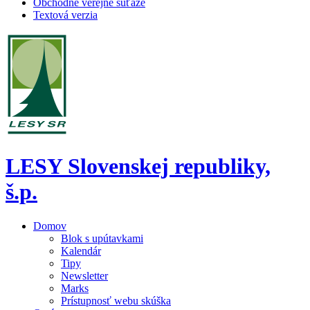
Obchodné verejné súťaže
Textová verzia
LESY Slovenskej republiky,
š.p.
Domov
Blok s upútavkami
Kalendár
Tipy
Newsletter
Marks
Prístupnosť webu skúška