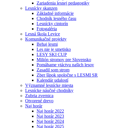
Zariadenia lesnej pedagogiky
Lesnícky skanzen
Základné informácie
Chodník lesného času
Lesnícky cintorín
Fotogaléria
Lesná škola Levice
Komunikačné projekty
Behaj lesmi
Les nie je smetisko
LESY SKI CUP
Milión stromov pre Slovensko
Pomáhame vtáctvu našich lesov
Zasadil som strom
Zber šípok spoločne s LESMI SR
Kalendár udalostí
Významné lesnícke miesta
Lesnícke náučné chodníky
Zubria zvernica
Otvorené drevo
Naj horár
Naj horár 2022
Naj horár 2023
Naj horár 2024
Naj horár 2025