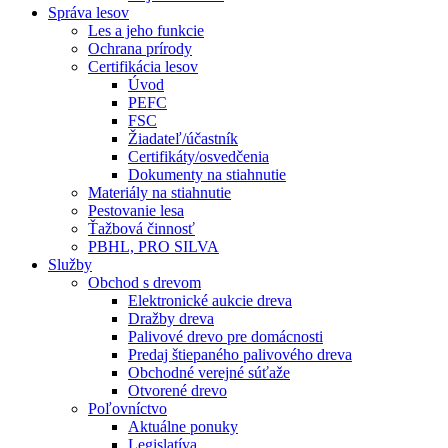
Správa lesov
Les a jeho funkcie
Ochrana prírody
Certifikácia lesov
Úvod
PEFC
FSC
Žiadateľ/účastník
Certifikáty/osvedčenia
Dokumenty na stiahnutie
Materiály na stiahnutie
Pestovanie lesa
Ťažbová činnosť
PBHL, PRO SILVA
Služby
Obchod s drevom
Elektronické aukcie dreva
Dražby dreva
Palivové drevo pre domácnosti
Predaj štiepaného palivového dreva
Obchodné verejné súťaže
Otvorené drevo
Poľovníctvo
Aktuálne ponuky
Legislatíva