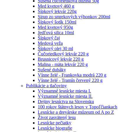
Sušená čučoriedková dužina 50g
Med kvetový 460 g
Šípkový lekvár 220g
Sirup zo smrekových výhonkov 200ml
Šípkový šotík 150ml
Med kvetový 950g
Jedľová silica 10ml
Šípkový čaj
Medová veža
Šípkový olej 30 ml
Čučoriedkový lekvár 220 g
Brusnicový lekvár 220 g
Malina - mäta lekvár 220 g
Sušené dubáky
Vínne želé - Frankovka modrá 220 g
Vínne želé - Tramín červený 220 g
Publikácie a tlačoviny
Významné lesnícke miesta I.
Významné lesnícke miesta II.
Dejiny lesníctva na Slovensku
100 rokov štátnych lesov v Topoľčiankach
Lesnícke a drevárske múzeum od A po Z
Život zasvätený lesu
Lesnícke pečiatky
Lesnícke biografie