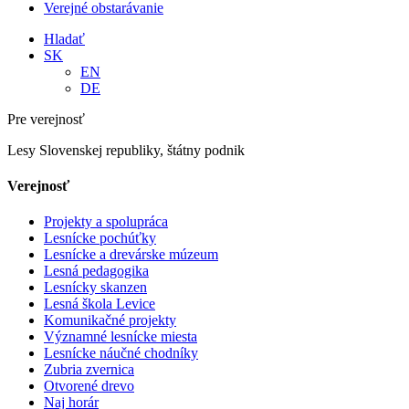
Verejné obstarávanie
Hladať
SK
EN
DE
Pre verejnosť
Lesy Slovenskej republiky, štátny podnik
Verejnosť
Projekty a spolupráca
Lesnícke pochúťky
Lesnícke a drevárske múzeum
Lesná pedagogika
Lesnícky skanzen
Lesná škola Levice
Komunikačné projekty
Významné lesnícke miesta
Lesnícke náučné chodníky
Zubria zvernica
Otvorené drevo
Naj horár