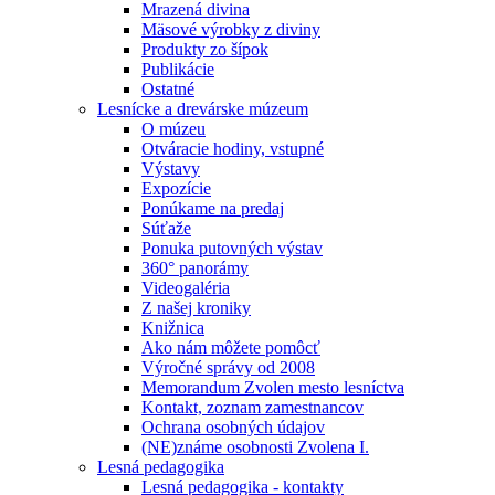
Mrazená divina
Mäsové výrobky z diviny
Produkty zo šípok
Publikácie
Ostatné
Lesnícke a drevárske múzeum
O múzeu
Otváracie hodiny, vstupné
Výstavy
Expozície
Ponúkame na predaj
Súťaže
Ponuka putovných výstav
360° panorámy
Videogaléria
Z našej kroniky
Knižnica
Ako nám môžete pomôcť
Výročné správy od 2008
Memorandum Zvolen mesto lesníctva
Kontakt, zoznam zamestnancov
Ochrana osobných údajov
(NE)známe osobnosti Zvolena I.
Lesná pedagogika
Lesná pedagogika - kontakty