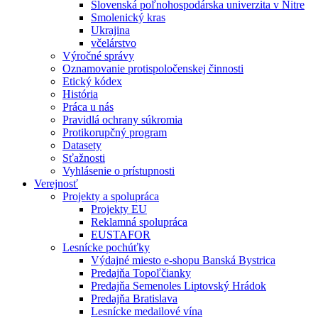
Slovenská poľnohospodárska univerzita v Nitre
Smolenický kras
Ukrajina
včelárstvo
Výročné správy
Oznamovanie protispoločenskej činnosti
Etický kódex
História
Práca u nás
Pravidlá ochrany súkromia
Protikorupčný program
Datasety
Sťažnosti
Vyhlásenie o prístupnosti
Verejnosť
Projekty a spolupráca
Projekty EU
Reklamná spolupráca
EUSTAFOR
Lesnícke pochúťky
Výdajné miesto e-shopu Banská Bystrica
Predajňa Topoľčianky
Predajňa Semenoles Liptovský Hrádok
Predajňa Bratislava
Lesnícke medailové vína