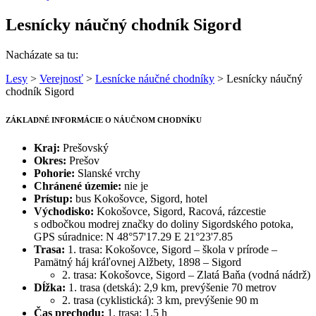
Lesnícky náučný chodník Sigord
Nacházate sa tu:
Lesy
>
Verejnosť
>
Lesnícke náučné chodníky
> Lesnícky náučný
chodník Sigord
ZÁKLADNÉ INFORMÁCIE O NÁUČNOM CHODNÍKU
Kraj:
Prešovský
Okres:
Prešov
Pohorie:
Slanské vrchy
Chránené územie:
nie je
Prístup:
bus Kokošovce, Sigord, hotel
Východisko:
Kokošovce, Sigord, Racová, rázcestie
s odbočkou modrej značky do doliny Sigordského potoka,
GPS súradnice: N 48°57'17.29 E 21°23'7.85
Trasa:
1. trasa: Kokošovce, Sigord – škola v prírode –
Pamätný háj kráľovnej Alžbety, 1898 – Sigord
2. trasa: Kokošovce, Sigord – Zlatá Baňa (vodná nádrž)
Dĺžka:
1. trasa (detská): 2,9 km, prevýšenie 70 metrov
2. trasa (cyklistická): 3 km, prevýšenie 90 m
Čas prechodu:
1. trasa: 1,5 h