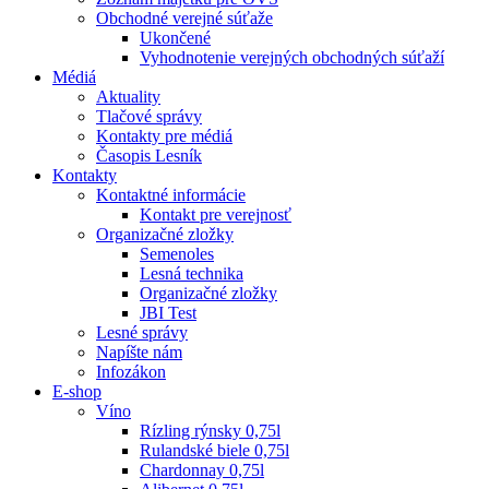
Obchodné verejné súťaže
Ukončené
Vyhodnotenie verejných obchodných súťaží
Médiá
Aktuality
Tlačové správy
Kontakty pre médiá
Časopis Lesník
Kontakty
Kontaktné informácie
Kontakt pre verejnosť
Organizačné zložky
Semenoles
Lesná technika
Organizačné zložky
JBI Test
Lesné správy
Napíšte nám
Infozákon
E-shop
Víno
Rízling rýnsky 0,75l
Rulandské biele 0,75l
Chardonnay 0,75l