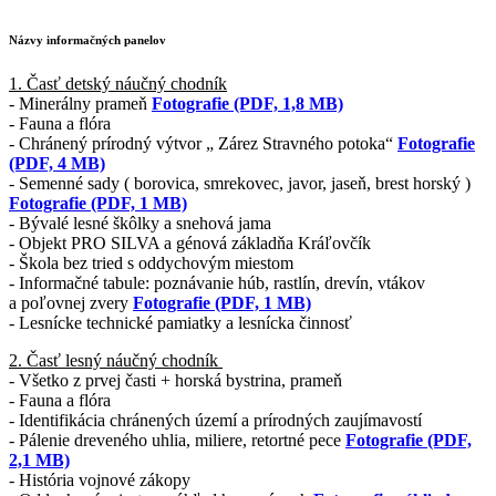
Názvy informačných panelov
1. Časť detský náučný chodník
- Minerálny prameň
Fotografie (PDF, 1,8 MB)
- Fauna a flóra
- Chránený prírodný výtvor „ Zárez Stravného potoka“
Fotografie
(PDF, 4 MB)
- Semenné sady ( borovica, smrekovec, javor, jaseň, brest horský )
Fotografie (PDF, 1 MB)
- Bývalé lesné škôlky a snehová jama
- Objekt PRO SILVA a génová základňa Kráľovčík
- Škola bez tried s oddychovým miestom
- Informačné tabule: poznávanie húb, rastlín, drevín, vtákov
a poľovnej zvery
Fotografie (PDF, 1 MB)
- Lesnícke technické pamiatky a lesnícka činnosť
2. Časť lesný náučný chodník
- Všetko z prvej časti + horská bystrina, prameň
- Fauna a flóra
- Identifikácia chránených území a prírodných zaujímavostí
- Pálenie dreveného uhlia, miliere, retortné pece
Fotografie (PDF,
2,1 MB)
- História vojnové zákopy