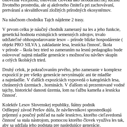
životného prostredia, ale aj aktívneho činiteľa pri zachovávaní,
pretváraní a skvalitňovaní zložitých prírodných ekosystémov.
Na náučnom chodníku Tajch nájdeme 2 trasy.
V prvom celku je náučný chodník zameraný na les a jeho funkcie,
genetická hodnota existujúcich semenných zdrojov, trvalo
udržateľné obhospodarovanie lesov – prírode blízke hospodárenie (
objekt PRO SILVA ), zakladanie lesa, lesnícka činnosť, škola
v prírode – škola bez tried so zameraním na lesnú pedagogiku bude
oslovovať najmä mladšie generácie s možnosťou návštev skupín
a celých školských tried.
Druhý celok, je pokračovaním prvého, jeho zameranie v komplexe
expozícií je pre všetky generácie nevynímajúc ani tie mladšie
a najmladšie. V ďalších expozíciách vypovedá o kategóriách lesa,
chránených územiach , horninách. V ďalšom sú prezentované vodné
tajchy, historické danosti územia, lom na ťažbu kameňa a lesnícka
činnosť.
Kolektív Lesov Slovenskej republiky, štátny podnik
Odštepný závod Prešov dúfa, že návštevníkovi sprostredkujú
príjemný a poučný pohľad na naše lesníctvo, ktorého cieľavedomá
činnosť sa stala nástrojom, pomocou ktorého človek využíva les tak,
aby sa udržala jeho podstata pre nasledujúce generácie.