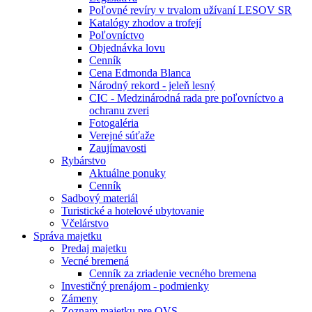
Poľovné revíry v trvalom užívaní LESOV SR
Katalógy zhodov a trofejí
Poľovníctvo
Objednávka lovu
Cenník
Cena Edmonda Blanca
Národný rekord - jeleň lesný
CIC - Medzinárodná rada pre poľovníctvo a
ochranu zveri
Fotogaléria
Verejné súťaže
Zaujímavosti
Rybárstvo
Aktuálne ponuky
Cenník
Sadbový materiál
Turistické a hotelové ubytovanie
Včelárstvo
Správa majetku
Predaj majetku
Vecné bremená
Cenník za zriadenie vecného bremena
Investičný prenájom - podmienky
Zámeny
Zoznam majetku pre OVS