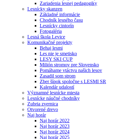
Zariadenia lesnej pedagogiky
Lesnícky skanzen
Základné informácie
Chodník lesného času
Lesnícky cintorín
Fotogaléria
Lesná škola Levice
Komunikačné projekty
Behaj lesmi
Les nie je smetisko
LESY SKI CUP
Milión stromov pre Slovensko
Pomáhame vtáctvu našich lesov
Zasadil som strom
Zber šípok spoločne s LESMI SR
Kalendár udalostí
Významné lesnícke miesta
Lesnícke náučné chodníky
Zubria zvernica
Otvorené drevo
Naj horár
Naj horár 2022
Naj horár 2023
Naj horár 2024
Naj horár 2025