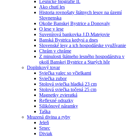
Lesnícke biografie II.
Ako chutí les
Historia rovnošaty štátnych lesov na území
Slovnenska
Okolie Banskej Bystrice a Donovaly
O lese v lese
Suvenírová bankovka J.D.Matejovie
Banská Bystrica kedysi a dnes
Slovenské lesy a ich hospodárske využívanie
Chrám v chráme
Z minulosti štátneho lesného hospodárstva v
okolí Banskej Bystrice a Starých hôr
Doplnkový tovar
Sviečka valec so včielkami
Sviečka zubor
Stolová sviečka hladká 23 cm
Stolová sviečka točená 25 cm
Magnetky zvieratká
Reflexné odrazky
Silikónové náramky
Taška
Mrazená divina a ryby
Jeleň
Srnec
Diviak