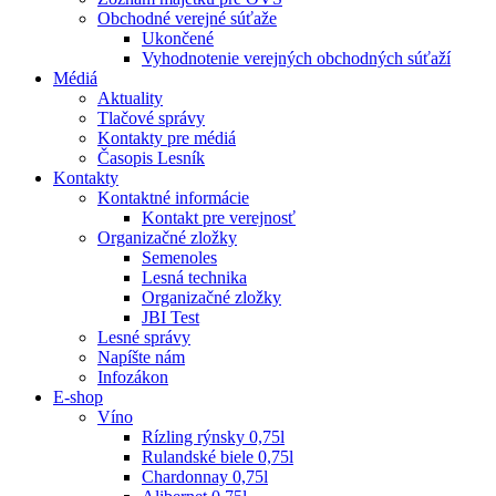
Obchodné verejné súťaže
Ukončené
Vyhodnotenie verejných obchodných súťaží
Médiá
Aktuality
Tlačové správy
Kontakty pre médiá
Časopis Lesník
Kontakty
Kontaktné informácie
Kontakt pre verejnosť
Organizačné zložky
Semenoles
Lesná technika
Organizačné zložky
JBI Test
Lesné správy
Napíšte nám
Infozákon
E-shop
Víno
Rízling rýnsky 0,75l
Rulandské biele 0,75l
Chardonnay 0,75l