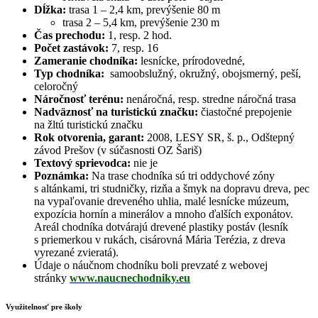
Dĺžka:
trasa 1 – 2,4 km, prevýšenie 80 m
trasa 2 – 5,4 km, prevýšenie 230 m
Čas prechodu:
1, resp. 2 hod.
Počet zastávok:
7, resp. 16
Zameranie chodníka:
lesnícke, prírodovedné,
Typ chodníka:
samoobslužný, okružný, obojsmerný, peší,
celoročný
Náročnosť terénu:
nenáročná, resp. stredne náročná trasa
Nadväznosť na turistickú značku:
čiastočné prepojenie
na žltú turistickú značku
Rok otvorenia, garant:
2008, LESY SR, š. p., Odštepný
závod Prešov (v súčasnosti OZ Šariš)
Textový sprievodca:
nie je
Poznámka:
Na trase chodníka sú tri oddychové zóny
s altánkami, tri studničky, rizňa a šmyk na dopravu dreva, pec
na vypaľovanie dreveného uhlia, malé lesnícke múzeum,
expozícia hornín a minerálov a mnoho ďalších exponátov.
Areál chodníka dotvárajú drevené plastiky postáv (lesník
s priemerkou v rukách, cisárovná Mária Terézia, z dreva
vyrezané zvieratá).
Údaje o náučnom chodníku boli prevzaté z webovej
stránky
www.naucnechodniky.eu
Využitelnosť pre školy