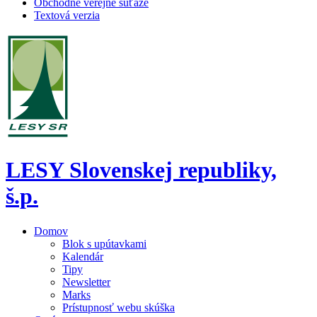
Obchodné verejné súťaže
Textová verzia
LESY Slovenskej republiky,
š.p.
Domov
Blok s upútavkami
Kalendár
Tipy
Newsletter
Marks
Prístupnosť webu skúška