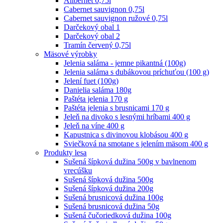
Alibernet 0,75l
Cabernet sauvignon 0,75l
Cabernet sauvignon ružové 0,75l
Darčekový obal 1
Darčekový obal 2
Tramín červený 0,75l
Mäsové výrobky
Jelenia saláma - jemne pikantná (100g)
Jelenia saláma s dubákovou príchuťou (100 g)
Jelení fuet (100g)
Danielia saláma 180g
Paštéta jelenia 170 g
Paštéta jelenia s brusnicami 170 g
Jeleň na divoko s lesnými hríbami 400 g
Jeleň na víne 400 g
Kapustnica s divinovou klobásou 400 g
Sviečková na smotane s jelením mäsom 400 g
Produkty lesa
Sušená šípková dužina 500g v bavlnenom
vrecúšku
Sušená šípková dužina 500g
Sušená šípková dužina 200g
Sušená brusnicová dužina 100g
Sušená brusnicová dužina 50g
Sušená čučoriedková dužina 100g