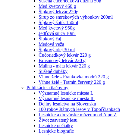
Sušená čučoriedková dužina 50g
Med kvetový 460 g
Šípkový lekvár 220g
Sirup zo smrekových výhonkov 200ml
Šípkový šotík 150ml
Med kvetový 950g
Jedľová silica 10ml
Šípkový čaj
Medová veža
Šípkový olej 30 ml
Čučoriedkový lekvár 220 g
Brusnicový lekvár 220 g
Malina - mäta lekvár 220 g
Sušené dubáky
Vínne želé - Frankovka modrá 220 g
Vínne želé - Tramín červený 220 g
Publikácie a tlačoviny
Významné lesnícke miesta I.
Významné lesnícke miesta II.
Dejiny lesníctva na Slovensku
100 rokov štátnych lesov v Topoľčiankach
Lesnícke a drevárske múzeum od A po Z
Život zasvätený lesu
Lesnícke pečiatky
Lesnícke biografie