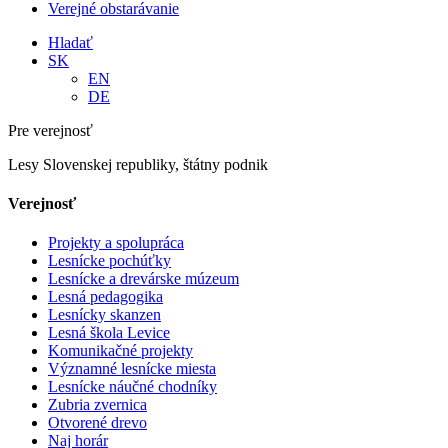
Verejné obstarávanie
Hladať
SK
EN
DE
Pre verejnosť
Lesy Slovenskej republiky, štátny podnik
Verejnosť
Projekty a spolupráca
Lesnícke pochúťky
Lesnícke a drevárske múzeum
Lesná pedagogika
Lesnícky skanzen
Lesná škola Levice
Komunikačné projekty
Významné lesnícke miesta
Lesnícke náučné chodníky
Zubria zvernica
Otvorené drevo
Naj horár