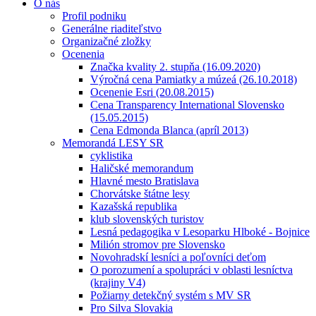
O nás
Profil podniku
Generálne riaditeľstvo
Organizačné zložky
Ocenenia
Značka kvality 2. stupňa (16.09.2020)
Výročná cena Pamiatky a múzeá (26.10.2018)
Ocenenie Esri (20.08.2015)
Cena Transparency International Slovensko
(15.05.2015)
Cena Edmonda Blanca (apríl 2013)
Memorandá LESY SR
cyklistika
Haličské memorandum
Hlavné mesto Bratislava
Chorvátske štátne lesy
Kazašská republika
klub slovenských turistov
Lesná pedagogika v Lesoparku Hlboké - Bojnice
Milión stromov pre Slovensko
Novohradskí lesníci a poľovníci deťom
O porozumení a spolupráci v oblasti lesníctva
(krajiny V4)
Požiarny detekčný systém s MV SR
Pro Silva Slovakia