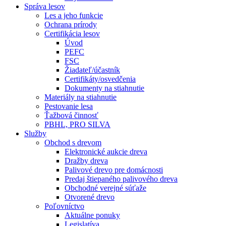
Správa lesov
Les a jeho funkcie
Ochrana prírody
Certifikácia lesov
Úvod
PEFC
FSC
Žiadateľ/účastník
Certifikáty/osvedčenia
Dokumenty na stiahnutie
Materiály na stiahnutie
Pestovanie lesa
Ťažbová činnosť
PBHL, PRO SILVA
Služby
Obchod s drevom
Elektronické aukcie dreva
Dražby dreva
Palivové drevo pre domácnosti
Predaj štiepaného palivového dreva
Obchodné verejné súťaže
Otvorené drevo
Poľovníctvo
Aktuálne ponuky
Legislatíva