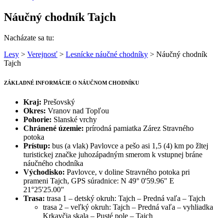
Náučný chodník Tajch
Nacházate sa tu:
Lesy
>
Verejnosť
>
Lesnícke náučné chodníky
> Náučný chodník
Tajch
ZÁKLADNÉ INFORMÁCIE O NÁUČNOM CHODNÍKU
Kraj:
Prešovský
Okres:
Vranov nad Topľou
Pohorie:
Slanské vrchy
Chránené územie:
prírodná pamiatka Zárez Stravného
potoka
Prístup:
bus (a vlak) Pavlovce a pešo asi 1,5 (4) km po žltej
turistickej značke juhozápadným smerom k vstupnej bráne
náučného chodníka
Východisko:
Pavlovce, v doline Stravného potoka pri
prameni Tajch, GPS súradnice: N 49° 0'59.96" E
21°25'25.00"
Trasa:
trasa 1 – detský okruh: Tajch – Predná vaľa – Tajch
trasa 2 – veľký okruh: Tajch – Predná vaľa – vyhliadka
Krkavčia skala – Pusté pole – Tajch