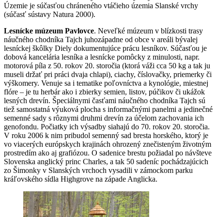
Územie je súčasťou chráneného vtáčieho územia Slanské vrchy
(súčasť sústavy Natura 2000).
Lesnícke múzeum Pavlovce
. Neveľké múzeum v blízkosti trasy
náučného chodníka Tajch juhozápadne od obce v areáli bývalej
lesníckej škôlky Diely dokumentujúce prácu lesníkov. Súčasťou je
dobová kancelária lesníka a lesnícke pomôcky z minulosti, napr.
motorová píla z 50. rokov 20. storočia (ktorá váži cca 50 kg a tak ju
museli držať pri práci dvaja chlapi), ciachy, číslovačky, priemerky či
výškomery. Venuje sa i tematike poľovníctva a kynológie, miestnej
flóre – je tu herbár ako i zbierky semien, listov, púčikov či ukážok
lesných drevín. Špeciálnymi časťami náučného chodníka Tajch sú
tiež samostatná výuková plocha s informačnými panelmi a jedinečné
semenné sady s rôznymi druhmi drevín za účelom zachovania ich
genofondu. Počiatky ich výsadby siahajú do 70. rokov 20. storočia.
V roku 2006 k nim pribudol semenný sad bresta horského, ktorý je
vo viacerých európskych krajinách ohrozený znečisteným životným
prostredím ako aj grafiózou. O sadenice brestu požiadal po návšteve
Slovenska anglický princ Charles, a tak 50 sadeníc pochádzajúcich
zo Šimonky v Slanských vrchoch vysadili v zámockom parku
kráľovského sídla Highgrove na západe Anglicka.