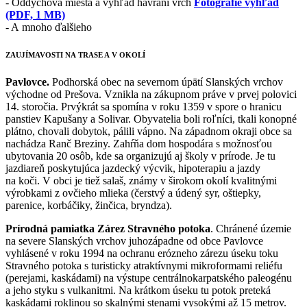
- Oddychová miesta a výhľad havraní vrch
Fotografie výhľad
(PDF, 1 MB)
- A mnoho ďalšieho
ZAUJÍMAVOSTI NA TRASE A V OKOLÍ
Pavlovce.
Podhorská obec na severnom úpätí Slanských vrchov
východne od Prešova. Vznikla na zákupnom práve v prvej polovici
14. storočia. Prvýkrát sa spomína v roku 1359 v spore o hranicu
panstiev Kapušany a Solivar. Obyvatelia boli roľníci, tkali konopné
plátno, chovali dobytok, pálili vápno. Na západnom okraji obce sa
nachádza Ranč Breziny. Zahŕňa dom hospodára s možnosťou
ubytovania 20 osôb, kde sa organizujú aj školy v prírode. Je tu
jazdiareň poskytujúca jazdecký výcvik, hipoterapiu a jazdy
na koči. V obci je tiež salaš, známy v širokom okolí kvalitnými
výrobkami z ovčieho mlieka (čerstvý a údený syr, oštiepky,
parenice, korbáčiky, žinčica, bryndza).
Prírodná pamiatka Zárez Stravného potoka
. Chránené územie
na severe Slanských vrchov juhozápadne od obce Pavlovce
vyhlásené v roku 1994 na ochranu erózneho zárezu úseku toku
Stravného potoka s turisticky atraktívnymi mikroformami reliéfu
(perejami, kaskádami) na výstupe centrálnokarpatského paleogénu
a jeho styku s vulkanitmi. Na krátkom úseku tu potok preteká
kaskádami roklinou so skalnými stenami vysokými až 15 metrov.