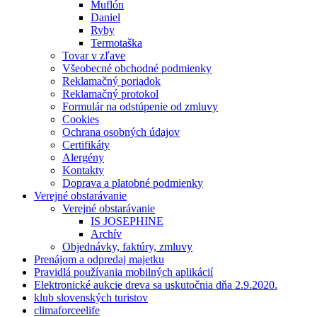
Muflón
Daniel
Ryby
Termotaška
Tovar v zľave
Všeobecné obchodné podmienky
Reklamačný poriadok
Reklamačný protokol
Formulár na odstúpenie od zmluvy
Cookies
Ochrana osobných údajov
Certifikáty
Alergény
Kontakty
Doprava a platobné podmienky
Verejné obstarávanie
Verejné obstarávanie
IS JOSEPHINE
Archív
Objednávky, faktúry, zmluvy
Prenájom a odpredaj majetku
Pravidlá používania mobilných aplikácií
Elektronické aukcie dreva sa uskutočnia dňa 2.9.2020.
klub slovenských turistov
climaforceelife