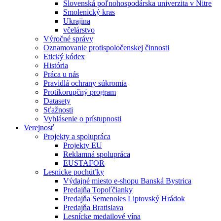
Slovenská poľnohospodárska univerzita v Nitre
Smolenický kras
Ukrajina
včelárstvo
Výročné správy
Oznamovanie protispoločenskej činnosti
Etický kódex
História
Práca u nás
Pravidlá ochrany súkromia
Protikorupčný program
Datasety
Sťažnosti
Vyhlásenie o prístupnosti
Verejnosť
Projekty a spolupráca
Projekty EU
Reklamná spolupráca
EUSTAFOR
Lesnícke pochúťky
Výdajné miesto e-shopu Banská Bystrica
Predajňa Topoľčianky
Predajňa Semenoles Liptovský Hrádok
Predajňa Bratislava
Lesnícke medailové vína