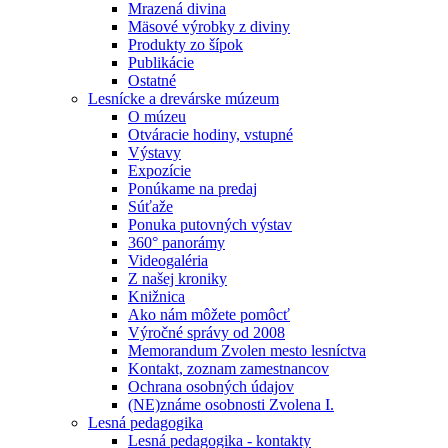
Mrazená divina
Mäsové výrobky z diviny
Produkty zo šípok
Publikácie
Ostatné
Lesnícke a drevárske múzeum
O múzeu
Otváracie hodiny, vstupné
Výstavy
Expozície
Ponúkame na predaj
Súťaže
Ponuka putovných výstav
360° panorámy
Videogaléria
Z našej kroniky
Knižnica
Ako nám môžete pomôcť
Výročné správy od 2008
Memorandum Zvolen mesto lesníctva
Kontakt, zoznam zamestnancov
Ochrana osobných údajov
(NE)známe osobnosti Zvolena I.
Lesná pedagogika
Lesná pedagogika - kontakty