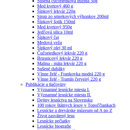
Sušená čučoriedková dužina 50g
Med kvetový 460 g
Šípkový lekvár 220g
Sirup zo smrekových výhonkov 200ml
Šípkový šotík 150ml
Med kvetový 950g
Jedľová silica 10ml
Šípkový čaj
Medová veža
Šípkový olej 30 ml
Čučoriedkový lekvár 220 g
Brusnicový lekvár 220 g
Malina - mäta lekvár 220 g
Sušené dubáky
Vínne želé - Frankovka modrá 220 g
Vínne želé - Tramín červený 220 g
Publikácie a tlačoviny
Významné lesnícke miesta I.
Významné lesnícke miesta II.
Dejiny lesníctva na Slovensku
100 rokov štátnych lesov v Topoľčiankach
Lesnícke a drevárske múzeum od A po Z
Život zasvätený lesu
Lesnícke pečiatky
Lesnícke biografie