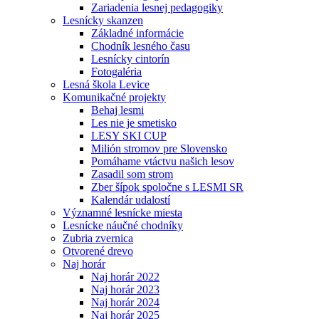
Zariadenia lesnej pedagogiky
Lesnícky skanzen
Základné informácie
Chodník lesného času
Lesnícky cintorín
Fotogaléria
Lesná škola Levice
Komunikačné projekty
Behaj lesmi
Les nie je smetisko
LESY SKI CUP
Milión stromov pre Slovensko
Pomáhame vtáctvu našich lesov
Zasadil som strom
Zber šípok spoločne s LESMI SR
Kalendár udalostí
Významné lesnícke miesta
Lesnícke náučné chodníky
Zubria zvernica
Otvorené drevo
Naj horár
Naj horár 2022
Naj horár 2023
Naj horár 2024
Naj horár 2025