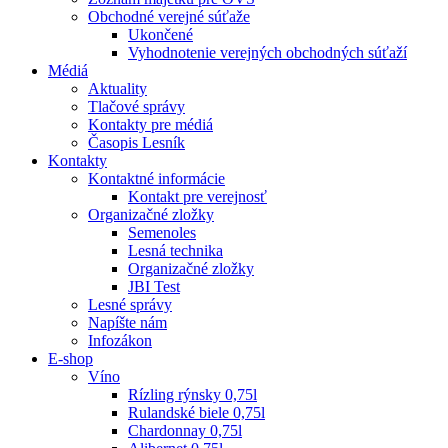
Obchodné verejné súťaže
Ukončené
Vyhodnotenie verejných obchodných súťaží
Médiá
Aktuality
Tlačové správy
Kontakty pre médiá
Časopis Lesník
Kontakty
Kontaktné informácie
Kontakt pre verejnosť
Organizačné zložky
Semenoles
Lesná technika
Organizačné zložky
JBI Test
Lesné správy
Napíšte nám
Infozákon
E-shop
Víno
Rízling rýnsky 0,75l
Rulandské biele 0,75l
Chardonnay 0,75l