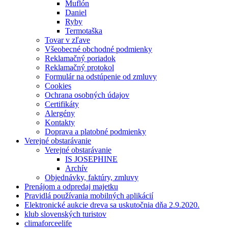
Muflón
Daniel
Ryby
Termotaška
Tovar v zľave
Všeobecné obchodné podmienky
Reklamačný poriadok
Reklamačný protokol
Formulár na odstúpenie od zmluvy
Cookies
Ochrana osobných údajov
Certifikáty
Alergény
Kontakty
Doprava a platobné podmienky
Verejné obstarávanie
Verejné obstarávanie
IS JOSEPHINE
Archív
Objednávky, faktúry, zmluvy
Prenájom a odpredaj majetku
Pravidlá používania mobilných aplikácií
Elektronické aukcie dreva sa uskutočnia dňa 2.9.2020.
klub slovenských turistov
climaforceelife