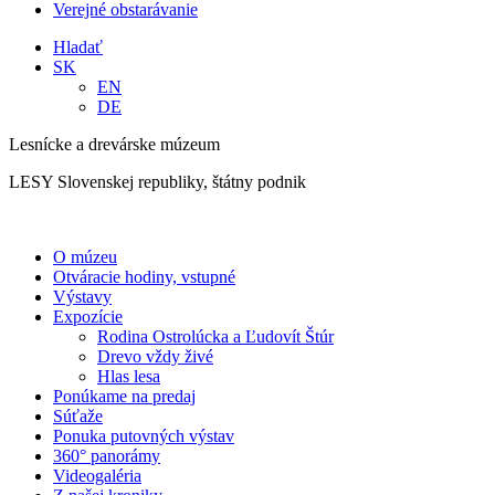
Verejné obstarávanie
Hladať
SK
EN
DE
Lesnícke a drevárske múzeum
LESY Slovenskej republiky, štátny podnik
O múzeu
Otváracie hodiny, vstupné
Výstavy
Expozície
Rodina Ostrolúcka a Ľudovít Štúr
Drevo vždy živé
Hlas lesa
Ponúkame na predaj
Súťaže
Ponuka putovných výstav
360° panorámy
Videogaléria