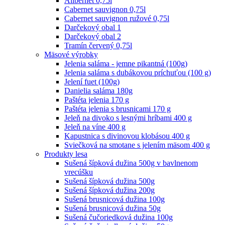
Alibernet 0,75l
Cabernet sauvignon 0,75l
Cabernet sauvignon ružové 0,75l
Darčekový obal 1
Darčekový obal 2
Tramín červený 0,75l
Mäsové výrobky
Jelenia saláma - jemne pikantná (100g)
Jelenia saláma s dubákovou príchuťou (100 g)
Jelení fuet (100g)
Danielia saláma 180g
Paštéta jelenia 170 g
Paštéta jelenia s brusnicami 170 g
Jeleň na divoko s lesnými hríbami 400 g
Jeleň na víne 400 g
Kapustnica s divinovou klobásou 400 g
Sviečková na smotane s jelením mäsom 400 g
Produkty lesa
Sušená šípková dužina 500g v bavlnenom
vrecúšku
Sušená šípková dužina 500g
Sušená šípková dužina 200g
Sušená brusnicová dužina 100g
Sušená brusnicová dužina 50g
Sušená čučoriedková dužina 100g