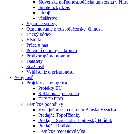
Slovenská poľnohospodárska univerzita v Nitre
Smolenický kras
Ukrajina
včelárstvo
Výročné správy
Oznamovanie protispoločenskej činnosti
Etický kódex
História
Práca u nás
Pravidlá ochrany súkromia
Protikorupčný program
Datasety
Sťažnosti
Vyhlásenie o prístupnosti
Verejnosť
Projekty a spolupráca
Projekty EU
Reklamná spolupráca
EUSTAFOR
Lesnícke pochúťky
Výdajné miesto e-shopu Banská Bystrica
Predajňa Topoľčianky
Predajňa Semenoles Liptovský Hrádok
Predajňa Bratislava
Lesnícke medailové vína