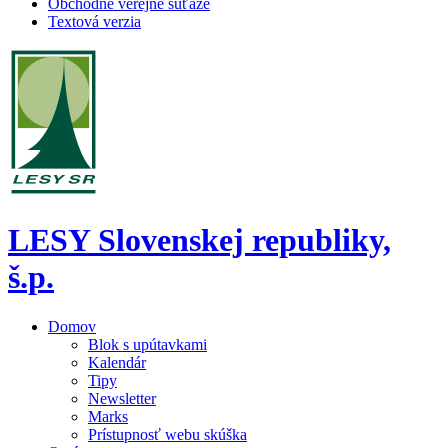
Obchodné verejné súťaže
Textová verzia
LESY Slovenskej republiky,
š.p.
Domov
Blok s upútavkami
Kalendár
Tipy
Newsletter
Marks
Prístupnosť webu skúška