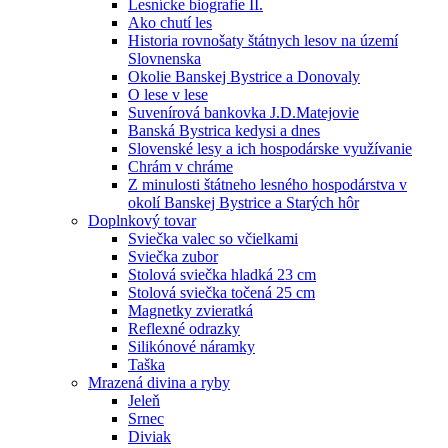
Lesnícke biografie II.
Ako chutí les
Historia rovnošaty štátnych lesov na území
Slovnenska
Okolie Banskej Bystrice a Donovaly
O lese v lese
Suvenírová bankovka J.D.Matejovie
Banská Bystrica kedysi a dnes
Slovenské lesy a ich hospodárske využívanie
Chrám v chráme
Z minulosti štátneho lesného hospodárstva v
okolí Banskej Bystrice a Starých hôr
Doplnkový tovar
Sviečka valec so včielkami
Sviečka zubor
Stolová sviečka hladká 23 cm
Stolová sviečka točená 25 cm
Magnetky zvieratká
Reflexné odrazky
Silikónové náramky
Taška
Mrazená divina a ryby
Jeleň
Srnec
Diviak