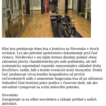
Hlas lesa predstavuje tému lesa a lesníctva na Slovensku v dvoch
rovinách. Les ako prírodné spoločenstvo dokumentuje prvá časť
výstavy. Návštevníci v nej nájdu formou diorámy podaný obraz
zalesnenej plochy charakteristickej pre naše podmienky, ale tiež
systematicky usporiadané exponáty reprezentujúce základné druhy
živočíchov, rastlín, húb a hornín tvoriacich lesný ekosystém. Druhá
časť predstavuje vývoj lesného hospodárstva od prvých
cieľavedomých snáh o usmernenie fungovania lesa až po súčasnosť.
Jednotlivé časti lesníckej práce podáva v časovom slede, tak ako
rad-radom vystupovali na scénu dobového pokroku.
Newsletter
Zaregistrujte sa na odber newsletteru a získajte prehlad o našich
aktivitách.