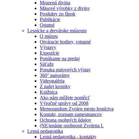
Mrazená divina
Mäsové výrobky z diviny
Produkty zo šípok
Publikácie
Ostatné
Lesnícke a drevárske múzeum
O múzeu
Otváracie hodiny, vstupné
Výstavy
Expozície
Ponúkame na predaj
Súťaže
Ponuka putovných výstav
360° panorámy
Videogaléria
Z našej kroniky
Knižnica
Ako nám môžete pomôcť
Výročné správy od 2008
Memorandum Zvolen mesto lesníctva
Kontakt, zoznam zamestnancov
Ochrana osobných údajov
(NE)známe osobnosti Zvolena I.
Lesná pedagogika
Lesná pedagogika - kontakty