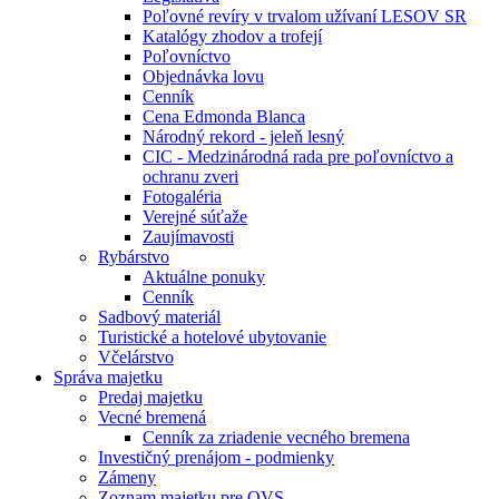
Poľovné revíry v trvalom užívaní LESOV SR
Katalógy zhodov a trofejí
Poľovníctvo
Objednávka lovu
Cenník
Cena Edmonda Blanca
Národný rekord - jeleň lesný
CIC - Medzinárodná rada pre poľovníctvo a
ochranu zveri
Fotogaléria
Verejné súťaže
Zaujímavosti
Rybárstvo
Aktuálne ponuky
Cenník
Sadbový materiál
Turistické a hotelové ubytovanie
Včelárstvo
Správa majetku
Predaj majetku
Vecné bremená
Cenník za zriadenie vecného bremena
Investičný prenájom - podmienky
Zámeny
Zoznam majetku pre OVS