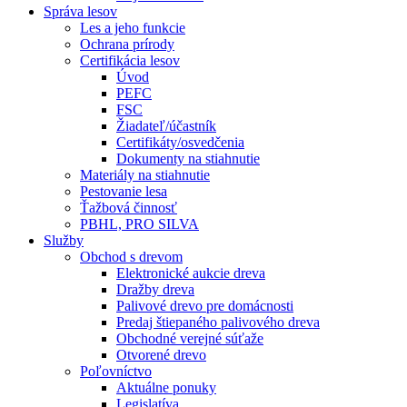
Správa lesov
Les a jeho funkcie
Ochrana prírody
Certifikácia lesov
Úvod
PEFC
FSC
Žiadateľ/účastník
Certifikáty/osvedčenia
Dokumenty na stiahnutie
Materiály na stiahnutie
Pestovanie lesa
Ťažbová činnosť
PBHL, PRO SILVA
Služby
Obchod s drevom
Elektronické aukcie dreva
Dražby dreva
Palivové drevo pre domácnosti
Predaj štiepaného palivového dreva
Obchodné verejné súťaže
Otvorené drevo
Poľovníctvo
Aktuálne ponuky
Legislatíva