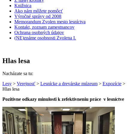
Z našej kroniky
Knižnica
Ako nám môžete pomôcť
Výročné správy od 2008
Memorandum Zvolen mesto lesníctva
Kontakt, zoznam zamestnancov
Ochrana osobných údajov
(NE)známe osobnosti Zvolena I.
Hlas lesa
Nacházate sa tu:
Lesy
>
Verejnosť
>
Lesnícke a drevárske múzeum
>
Expozície
>
Hlas lesa
Pozitívne odkazy minulosti k zefektívneniu práce v lesníctve