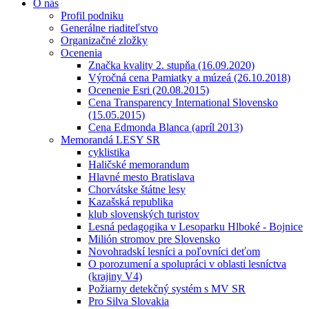
O nás
Profil podniku
Generálne riaditeľstvo
Organizačné zložky
Ocenenia
Značka kvality 2. stupňa (16.09.2020)
Výročná cena Pamiatky a múzeá (26.10.2018)
Ocenenie Esri (20.08.2015)
Cena Transparency International Slovensko
(15.05.2015)
Cena Edmonda Blanca (apríl 2013)
Memorandá LESY SR
cyklistika
Haličské memorandum
Hlavné mesto Bratislava
Chorvátske štátne lesy
Kazašská republika
klub slovenských turistov
Lesná pedagogika v Lesoparku Hlboké - Bojnice
Milión stromov pre Slovensko
Novohradskí lesníci a poľovníci deťom
O porozumení a spolupráci v oblasti lesníctva
(krajiny V4)
Požiarny detekčný systém s MV SR
Pro Silva Slovakia