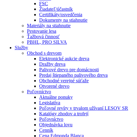
FSC
Žiadateľ/účastník
Certifikáty/osvedčenia
Dokumenty na stiahnutie
Materiály na stiahnutie
Pestovanie lesa
Ťažbová činnosť
PBHL, PRO SILVA
Služby
Obchod s drevom
Elektronické aukcie dreva
Dražby dreva
Palivové drevo pre domácnosti
Predaj štiepaného palivového dreva
Obchodné verejné súťaže
Otvorené drevo
Poľovníctvo
Aktuálne ponuky
Legislatíva
Poľovné revíry v trvalom užívaní LESOV SR
Katalógy zhodov a trofejí
Poľovníctvo
Objednávka lovu
Cenník
Cena Edmonda Blanca