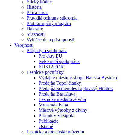
Etický kódex
História
Práca u nás
Pravidlá ochrany súkromia
Protikorupčný program
Datasety
Sťažnosti
Vyhlásenie o prístupnosti
Verejnosť
Projekty a spolupráca
Projekty EU
Reklamná spolupráca
EUSTAFOR
Lesnícke pochúťky
Výdajné miesto e-shopu Banská Bystrica
Predajňa Topoľčianky
Predajňa Semenoles Liptovský Hrádok
Predajňa Bratislava
Lesnícke medailové vína
Mrazená divina
Mäsové výrobky z diviny
Produkty zo šípok
Publikácie
Ostatné
Lesnícke a drevárske múzeum