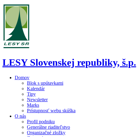
LESY Slovenskej republiky, š.p.
Domov
Blok s upútavkami
Kalendár
Tipy
Newsletter
Marks
Prístupnosť webu skúška
O nás
Profil podniku
Generálne riaditeľstvo
Organizačné zložky