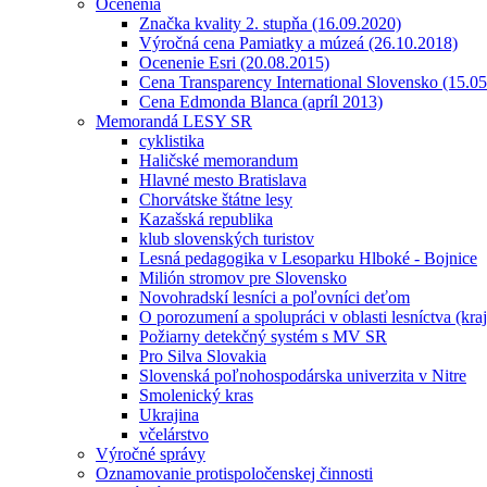
Ocenenia
Značka kvality 2. stupňa (16.09.2020)
Výročná cena Pamiatky a múzeá (26.10.2018)
Ocenenie Esri (20.08.2015)
Cena Transparency International Slovensko (15.0
Cena Edmonda Blanca (apríl 2013)
Memorandá LESY SR
cyklistika
Haličské memorandum
Hlavné mesto Bratislava
Chorvátske štátne lesy
Kazašská republika
klub slovenských turistov
Lesná pedagogika v Lesoparku Hlboké - Bojnice
Milión stromov pre Slovensko
Novohradskí lesníci a poľovníci deťom
O porozumení a spolupráci v oblasti lesníctva (kra
Požiarny detekčný systém s MV SR
Pro Silva Slovakia
Slovenská poľnohospodárska univerzita v Nitre
Smolenický kras
Ukrajina
včelárstvo
Výročné správy
Oznamovanie protispoločenskej činnosti