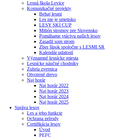
Lesná škola Levice
Komunikačné projekty
Behaj lesmi
Les nie je smetisko
LESY SKI CUP
Milión stromov pre Slovensko
Pomáhame vtáctvu našich lesov
Zasadil som strom
Zber šípok spoločne s LESMI SR
Kalendár udalostí
Významné lesnícke miesta
Lesnícke náučné chodníky
Zubria zvernica
Otvorené drevo
Naj horár
Naj horár 2022
Naj horár 2023
Naj horár 2024
Naj horár 2025
Správa lesov
Les a jeho funkcie
Ochrana prírody
Certifikácia lesov
Úvod
PEFC