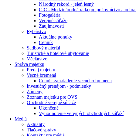
Národný rekord - jeleň lesný
CIC - Medzinárodná rada pre poľovníctvo a ochra
Fotogaléria
Verejné súťaže
Zaujímavosti
Rybárstvo
Aktuálne ponuky
Cenník
Sadbový materiál
Turistické a hotelové ubytovanie
Včelárstvo
Správa majetku
Predaj majetku
Vecné bremená
Cenník za zriadenie vecného bremena
Investičný prenájom - podmienky
Zámeny
Zoznam majetku pre OVS
Obchodné verejné súťaže
Ukončené
Vyhodnotenie verejných obchodných súťaží
Médiá
Aktuality
Tlačové správy
Kontakty pre médiá