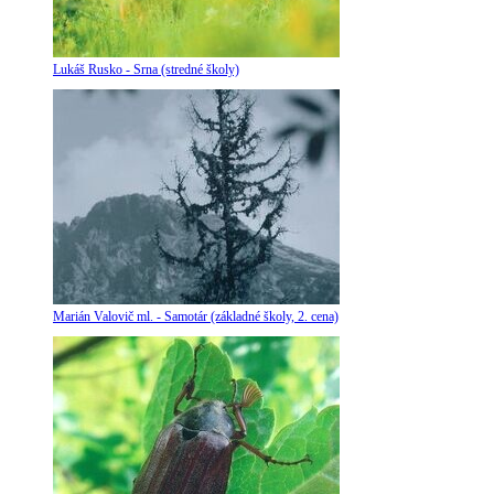
Lukáš Rusko - Srna (stredné školy)
Marián Valovič ml. - Samotár (základné školy, 2. cena)