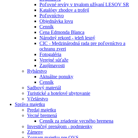
Poľovné revíry v trvalom užívaní LESOV SR
Katalógy zhodov a trofejí
Poľovníctvo
Objednávka lovu
Cenník
Cena Edmonda Blanca
Národný rekord - jeleň lesný
CIC - Medzinárodná rada pre poľovníctvo a
ochranu zveri
Fotogaléria
Verejné súťaže
Zaujímavosti
Rybárstvo
Aktuálne ponuky
Cenník
Sadbový materiál
Turistické a hotelové ubytovanie
Včelárstvo
Správa majetku
Predaj majetku
Vecné bremená
Cenník za zriadenie vecného bremena
Investičný prenájom - podmienky
Zámeny
Zoznam majetku pre OVS