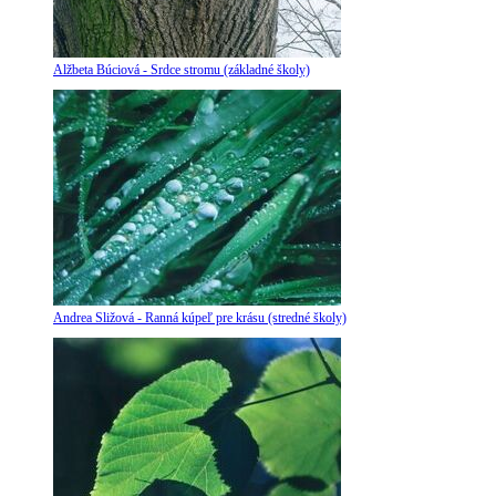
Alžbeta Búciová - Srdce stromu (základné školy)
Andrea Sližová - Ranná kúpeľ pre krásu (stredné školy)