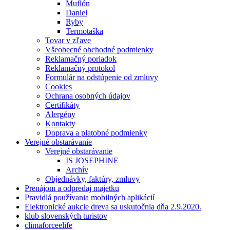
Muflón
Daniel
Ryby
Termotaška
Tovar v zľave
Všeobecné obchodné podmienky
Reklamačný poriadok
Reklamačný protokol
Formulár na odstúpenie od zmluvy
Cookies
Ochrana osobných údajov
Certifikáty
Alergény
Kontakty
Doprava a platobné podmienky
Verejné obstarávanie
Verejné obstarávanie
IS JOSEPHINE
Archív
Objednávky, faktúry, zmluvy
Prenájom a odpredaj majetku
Pravidlá používania mobilných aplikácií
Elektronické aukcie dreva sa uskutočnia dňa 2.9.2020.
klub slovenských turistov
climaforceelife