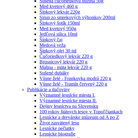
Sušená čučoriedková dužina 50g
Med kvetový 460 g
Šípkový lekvár 220g
Sirup zo smrekových výhonkov 200ml
Šípkový šotík 150ml
Med kvetový 950g
Jedľová silica 10ml
Šípkový čaj
Medová veža
Šípkový olej 30 ml
Čučoriedkový lekvár 220 g
Brusnicový lekvár 220 g
Malina - mäta lekvár 220 g
Sušené dubáky
Vínne želé - Frankovka modrá 220 g
Vínne želé - Tramín červený 220 g
Publikácie a tlačoviny
Významné lesnícke miesta I.
Významné lesnícke miesta II.
Dejiny lesníctva na Slovensku
100 rokov štátnych lesov v Topoľčiankach
Lesnícke a drevárske múzeum od A po Z
Život zasvätený lesu
Lesnícke pečiatky
Lesnícke biografie