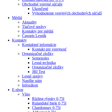
Obchodné verejné súťaže
Ukončené
Vyhodnotenie verejných obchodných súťaží
Médiá
Aktuality
Tlačové správy
Kontakty pre médiá
Časopis Lesník
Kontakty
Kontaktné informácie
Kontakt pre verejnosť
Organizačné zložky
Semenoles
Lesná technika
Organizačné zložky
JBI Test
Lesné správy
Napíšte nám
Infozákon
E-shop
Víno
Rízling rýnsky 0,75l
Rulandské biele 0,75l
Chardonnay 0,75l