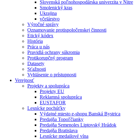
Slovenská poľnohospodárska univerzita v Nitre
Smolenický kras
Ukrajina
včelárstvo
Výročné správy
Oznamovanie protispoločenskej činnosti
Etický kódex
História
Práca u nás
Pravidlá ochrany súkromia
Protikorupčný program
Datasety
Sťažnosti
Vyhlásenie o prístupnosti
Verejnosť
Projekty a spolupráca
Projekty EU
Reklamná spolupráca
EUSTAFOR
Lesnícke pochúťky
Výdajné miesto e-shopu Banská Bystrica
Predajňa Topoľčianky
Predajňa Semenoles Liptovský Hrádok
Predajňa Bratislava
Lesnícke medailové vína