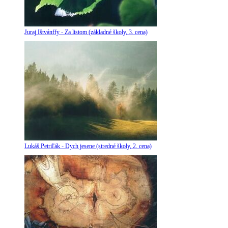
Juraj Ištvánffy - Za listom (základné školy, 3. cena)
Lukáš Petriľák - Dych jesene (stredné školy, 2. cena)