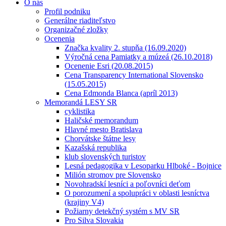
O nás
Profil podniku
Generálne riaditeľstvo
Organizačné zložky
Ocenenia
Značka kvality 2. stupňa (16.09.2020)
Výročná cena Pamiatky a múzeá (26.10.2018)
Ocenenie Esri (20.08.2015)
Cena Transparency International Slovensko
(15.05.2015)
Cena Edmonda Blanca (apríl 2013)
Memorandá LESY SR
cyklistika
Haličské memorandum
Hlavné mesto Bratislava
Chorvátske štátne lesy
Kazašská republika
klub slovenských turistov
Lesná pedagogika v Lesoparku Hlboké - Bojnice
Milión stromov pre Slovensko
Novohradskí lesníci a poľovníci deťom
O porozumení a spolupráci v oblasti lesníctva
(krajiny V4)
Požiarny detekčný systém s MV SR
Pro Silva Slovakia