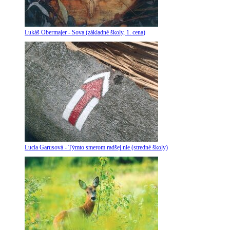
Lukáš Obermajer - Sova (základné školy, 1. cena)
Lucia Garusová - Týmto smerom radšej nie (stredné školy)