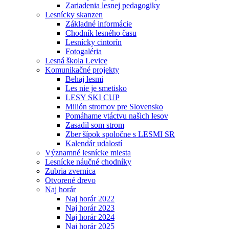
Zariadenia lesnej pedagogiky
Lesnícky skanzen
Základné informácie
Chodník lesného času
Lesnícky cintorín
Fotogaléria
Lesná škola Levice
Komunikačné projekty
Behaj lesmi
Les nie je smetisko
LESY SKI CUP
Milión stromov pre Slovensko
Pomáhame vtáctvu našich lesov
Zasadil som strom
Zber šípok spoločne s LESMI SR
Kalendár udalostí
Významné lesnícke miesta
Lesnícke náučné chodníky
Zubria zvernica
Otvorené drevo
Naj horár
Naj horár 2022
Naj horár 2023
Naj horár 2024
Naj horár 2025