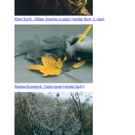
Matej Soviš - Mňam, konečne ťa mám! (stredné školy, 1. cena)
Martina Kostolová - Farba jesene (stredné školy)