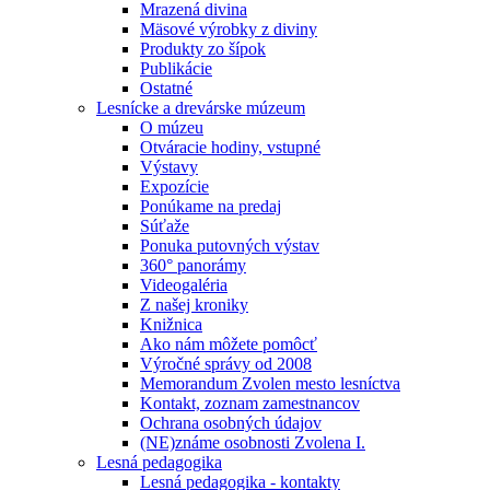
Mrazená divina
Mäsové výrobky z diviny
Produkty zo šípok
Publikácie
Ostatné
Lesnícke a drevárske múzeum
O múzeu
Otváracie hodiny, vstupné
Výstavy
Expozície
Ponúkame na predaj
Súťaže
Ponuka putovných výstav
360° panorámy
Videogaléria
Z našej kroniky
Knižnica
Ako nám môžete pomôcť
Výročné správy od 2008
Memorandum Zvolen mesto lesníctva
Kontakt, zoznam zamestnancov
Ochrana osobných údajov
(NE)známe osobnosti Zvolena I.
Lesná pedagogika
Lesná pedagogika - kontakty