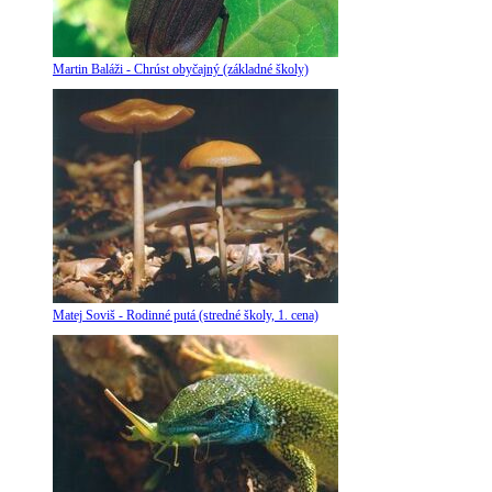
Martin Baláži - Chrúst obyčajný (základné školy)
Matej Soviš - Rodinné putá (stredné školy, 1. cena)