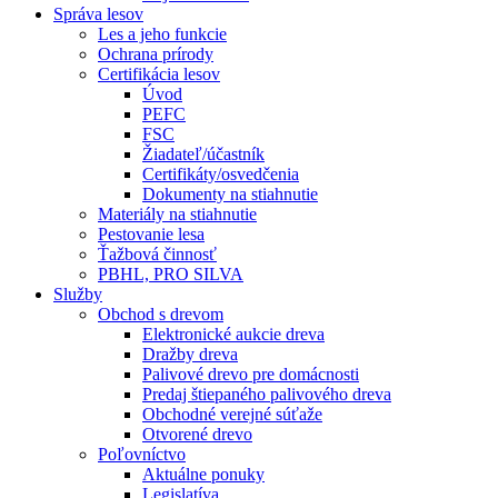
Správa lesov
Les a jeho funkcie
Ochrana prírody
Certifikácia lesov
Úvod
PEFC
FSC
Žiadateľ/účastník
Certifikáty/osvedčenia
Dokumenty na stiahnutie
Materiály na stiahnutie
Pestovanie lesa
Ťažbová činnosť
PBHL, PRO SILVA
Služby
Obchod s drevom
Elektronické aukcie dreva
Dražby dreva
Palivové drevo pre domácnosti
Predaj štiepaného palivového dreva
Obchodné verejné súťaže
Otvorené drevo
Poľovníctvo
Aktuálne ponuky
Legislatíva