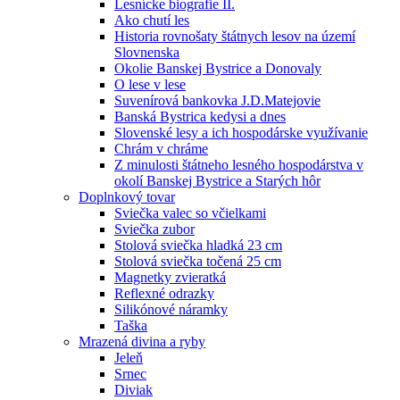
Lesnícke biografie II.
Ako chutí les
Historia rovnošaty štátnych lesov na území
Slovnenska
Okolie Banskej Bystrice a Donovaly
O lese v lese
Suvenírová bankovka J.D.Matejovie
Banská Bystrica kedysi a dnes
Slovenské lesy a ich hospodárske využívanie
Chrám v chráme
Z minulosti štátneho lesného hospodárstva v
okolí Banskej Bystrice a Starých hôr
Doplnkový tovar
Sviečka valec so včielkami
Sviečka zubor
Stolová sviečka hladká 23 cm
Stolová sviečka točená 25 cm
Magnetky zvieratká
Reflexné odrazky
Silikónové náramky
Taška
Mrazená divina a ryby
Jeleň
Srnec
Diviak