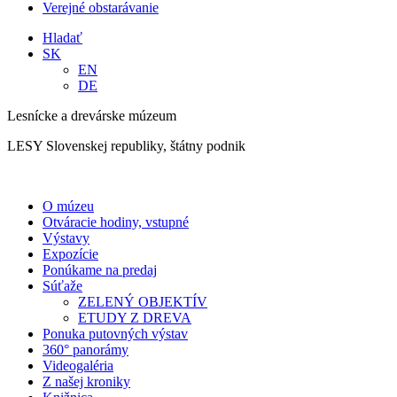
Verejné obstarávanie
Hladať
SK
EN
DE
Lesnícke a drevárske múzeum
LESY Slovenskej republiky, štátny podnik
O múzeu
Otváracie hodiny, vstupné
Výstavy
Expozície
Ponúkame na predaj
Súťaže
ZELENÝ OBJEKTÍV
ETUDY Z DREVA
Ponuka putovných výstav
360° panorámy
Videogaléria
Z našej kroniky