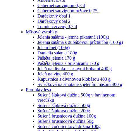
Alibernet 0,75l
Cabernet sauvignon 0,75l
Cabernet sauvignon ružové 0,75l
Darčekový obal 1
Darčekový obal 2
Tramín červený 0,75l
Mäsové výrobky
Jelenia saláma - jemne pikantná (100g)
Jelenia saláma s dubákovou príchuťou (100 g)
Jelení fuet (100g)
Danielia saláma 180g
Paštéta jelenia 170 g
Paštéta jelenia s brusnicami 170 g
Jeleň na divoko s lesnými hríbami 400 g
Jeleň na víne 400 g
Kapustnica s divinovou klobásou 400 g
Sviečková na smotane s jelením mäsom 400 g
Produkty lesa
Sušená šípková dužina 500g v bavlnenom
vrecúšku
Sušená šípková dužina 500g
Sušená šípková dužina 200g
Sušená brusnicová dužina 100g
Sušená brusnicová dužina 50g
Sušená čučoriedková dužina 100g