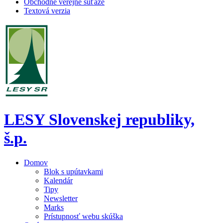
Obchodné verejné súťaže
Textová verzia
LESY Slovenskej republiky,
š.p.
Domov
Blok s upútavkami
Kalendár
Tipy
Newsletter
Marks
Prístupnosť webu skúška