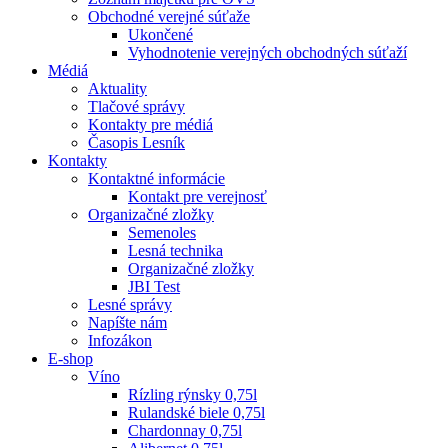
Obchodné verejné súťaže
Ukončené
Vyhodnotenie verejných obchodných súťaží
Médiá
Aktuality
Tlačové správy
Kontakty pre médiá
Časopis Lesník
Kontakty
Kontaktné informácie
Kontakt pre verejnosť
Organizačné zložky
Semenoles
Lesná technika
Organizačné zložky
JBI Test
Lesné správy
Napíšte nám
Infozákon
E-shop
Víno
Rízling rýnsky 0,75l
Rulandské biele 0,75l
Chardonnay 0,75l