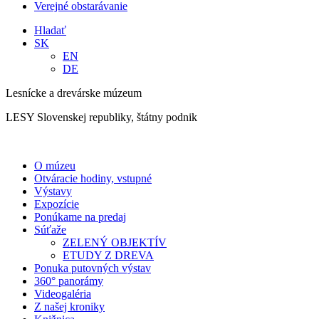
Verejné obstarávanie
Hladať
SK
EN
DE
Lesnícke a drevárske múzeum
LESY Slovenskej republiky, štátny podnik
O múzeu
Otváracie hodiny, vstupné
Výstavy
Expozície
Ponúkame na predaj
Súťaže
ZELENÝ OBJEKTÍV
ETUDY Z DREVA
Ponuka putovných výstav
360° panorámy
Videogaléria
Z našej kroniky