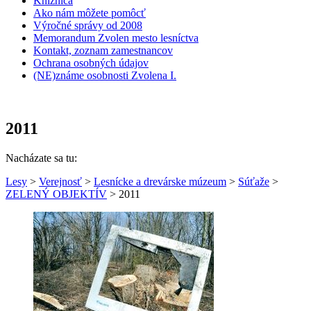
Knižnica
Ako nám môžete pomôcť
Výročné správy od 2008
Memorandum Zvolen mesto lesníctva
Kontakt, zoznam zamestnancov
Ochrana osobných údajov
(NE)známe osobnosti Zvolena I.
2011
Nacházate sa tu:
Lesy
>
Verejnosť
>
Lesnícke a drevárske múzeum
>
Súťaže
>
ZELENÝ OBJEKTÍV
> 2011