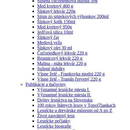
Sušená čučoriedková dužina 50g
Med kvetový 460 g
Šípkový lekvár 220g
Sirup zo smrekových výhonkov 200ml
Šípkový šotík 150ml
Med kvetový 950g
Jedľová silica 10ml
Šípkový čaj
Medová veža
Šípkový olej 30 ml
Čučoriedkový lekvár 220 g
Brusnicový lekvár 220 g
Malina - mäta lekvár 220 g
Sušené dubáky
Vínne želé - Frankovka modrá 220 g
Vínne želé - Tramín červený 220 g
Publikácie a tlačoviny
Významné lesnícke miesta I.
Významné lesnícke miesta II.
Dejiny lesníctva na Slovensku
100 rokov štátnych lesov v Topoľčiankach
Lesnícke a drevárske múzeum od A po Z
Život zasvätený lesu
Lesnícke pečiatky
Lesnícke biografie