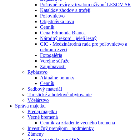
Poľovné revíry v trvalom užívaní LESOV SR
Katalógy zhodov a trofejí
Poľovníctvo
Objednávka lovu
Cenník
Cena Edmonda Blanca
Národný rekord - jeleň lesný
CIC - Medzinárodná rada pre poľovníctvo a
ochranu zveri
Fotogaléria
Verejné súťaže
Zaujímavosti
Rybárstvo
Aktuálne ponuky
Cenník
Sadbový materiál
Turistické a hotelové ubytovanie
Včelárstvo
Správa majetku
Predaj majetku
Vecné bremená
Cenník za zriadenie vecného bremena
Investičný prenájom - podmienky
Zámeny
Zoznam majetku pre OVS