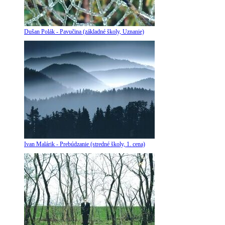
Dušan Polák - Pavučina (základné školy, Uznanie)
Ivan Malárik - Prebúdzanie (stredné školy, 1. cena)