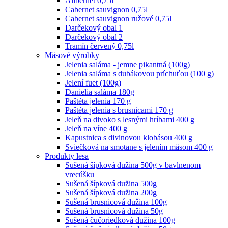
Alibernet 0,75l
Cabernet sauvignon 0,75l
Cabernet sauvignon ružové 0,75l
Darčekový obal 1
Darčekový obal 2
Tramín červený 0,75l
Mäsové výrobky
Jelenia saláma - jemne pikantná (100g)
Jelenia saláma s dubákovou príchuťou (100 g)
Jelení fuet (100g)
Danielia saláma 180g
Paštéta jelenia 170 g
Paštéta jelenia s brusnicami 170 g
Jeleň na divoko s lesnými hríbami 400 g
Jeleň na víne 400 g
Kapustnica s divinovou klobásou 400 g
Sviečková na smotane s jelením mäsom 400 g
Produkty lesa
Sušená šípková dužina 500g v bavlnenom
vrecúšku
Sušená šípková dužina 500g
Sušená šípková dužina 200g
Sušená brusnicová dužina 100g
Sušená brusnicová dužina 50g
Sušená čučoriedková dužina 100g