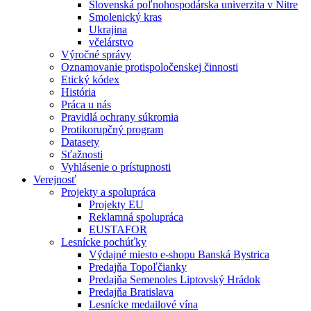
Slovenská poľnohospodárska univerzita v Nitre
Smolenický kras
Ukrajina
včelárstvo
Výročné správy
Oznamovanie protispoločenskej činnosti
Etický kódex
História
Práca u nás
Pravidlá ochrany súkromia
Protikorupčný program
Datasety
Sťažnosti
Vyhlásenie o prístupnosti
Verejnosť
Projekty a spolupráca
Projekty EU
Reklamná spolupráca
EUSTAFOR
Lesnícke pochúťky
Výdajné miesto e-shopu Banská Bystrica
Predajňa Topoľčianky
Predajňa Semenoles Liptovský Hrádok
Predajňa Bratislava
Lesnícke medailové vína