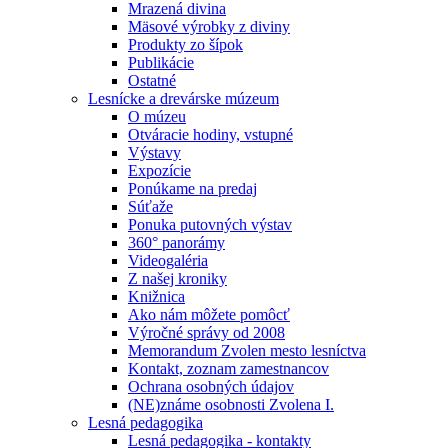
Mrazená divina
Mäsové výrobky z diviny
Produkty zo šípok
Publikácie
Ostatné
Lesnícke a drevárske múzeum
O múzeu
Otváracie hodiny, vstupné
Výstavy
Expozície
Ponúkame na predaj
Súťaže
Ponuka putovných výstav
360° panorámy
Videogaléria
Z našej kroniky
Knižnica
Ako nám môžete pomôcť
Výročné správy od 2008
Memorandum Zvolen mesto lesníctva
Kontakt, zoznam zamestnancov
Ochrana osobných údajov
(NE)známe osobnosti Zvolena I.
Lesná pedagogika
Lesná pedagogika - kontakty