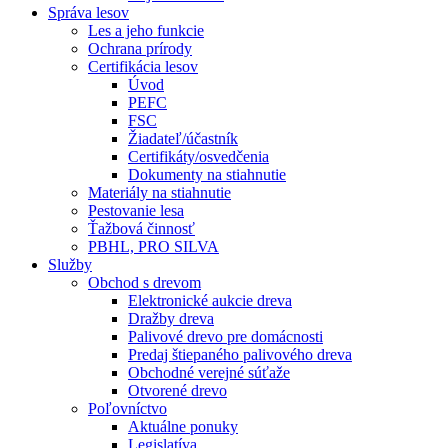
Správa lesov
Les a jeho funkcie
Ochrana prírody
Certifikácia lesov
Úvod
PEFC
FSC
Žiadateľ/účastník
Certifikáty/osvedčenia
Dokumenty na stiahnutie
Materiály na stiahnutie
Pestovanie lesa
Ťažbová činnosť
PBHL, PRO SILVA
Služby
Obchod s drevom
Elektronické aukcie dreva
Dražby dreva
Palivové drevo pre domácnosti
Predaj štiepaného palivového dreva
Obchodné verejné súťaže
Otvorené drevo
Poľovníctvo
Aktuálne ponuky
Legislatíva