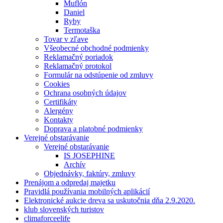
Muflón
Daniel
Ryby
Termotaška
Tovar v zľave
Všeobecné obchodné podmienky
Reklamačný poriadok
Reklamačný protokol
Formulár na odstúpenie od zmluvy
Cookies
Ochrana osobných údajov
Certifikáty
Alergény
Kontakty
Doprava a platobné podmienky
Verejné obstarávanie
Verejné obstarávanie
IS JOSEPHINE
Archív
Objednávky, faktúry, zmluvy
Prenájom a odpredaj majetku
Pravidlá používania mobilných aplikácií
Elektronické aukcie dreva sa uskutočnia dňa 2.9.2020.
klub slovenských turistov
climaforceelife