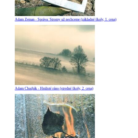
Adam Zeman - Správa: Stromy už nechceme (základné školy, 1. cena)
Adam Chudják - Hmlisté ráno (stredné školy, 2. cena)