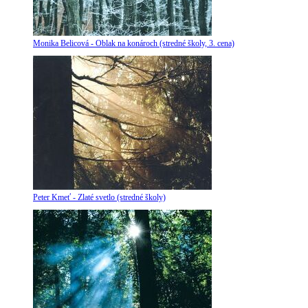
Monika Belicová - Oblak na konároch (stredné školy, 3. cena)
Peter Kmeť - Zlaté svetlo (stredné školy)