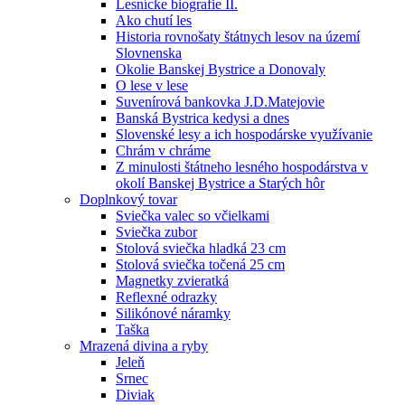
Lesnícke biografie II.
Ako chutí les
Historia rovnošaty štátnych lesov na území
Slovnenska
Okolie Banskej Bystrice a Donovaly
O lese v lese
Suvenírová bankovka J.D.Matejovie
Banská Bystrica kedysi a dnes
Slovenské lesy a ich hospodárske využívanie
Chrám v chráme
Z minulosti štátneho lesného hospodárstva v
okolí Banskej Bystrice a Starých hôr
Doplnkový tovar
Sviečka valec so včielkami
Sviečka zubor
Stolová sviečka hladká 23 cm
Stolová sviečka točená 25 cm
Magnetky zvieratká
Reflexné odrazky
Silikónové náramky
Taška
Mrazená divina a ryby
Jeleň
Srnec
Diviak