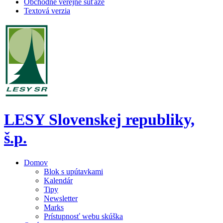
Obchodné verejné súťaže
Textová verzia
LESY Slovenskej republiky,
š.p.
Domov
Blok s upútavkami
Kalendár
Tipy
Newsletter
Marks
Prístupnosť webu skúška