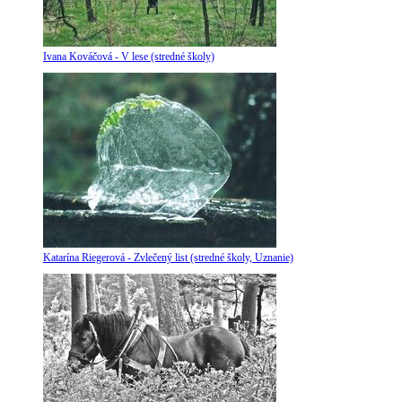
Ivana Kováčová - V lese (stredné školy)
Katarína Riegerová - Zvlečený list (stredné školy, Uznanie)