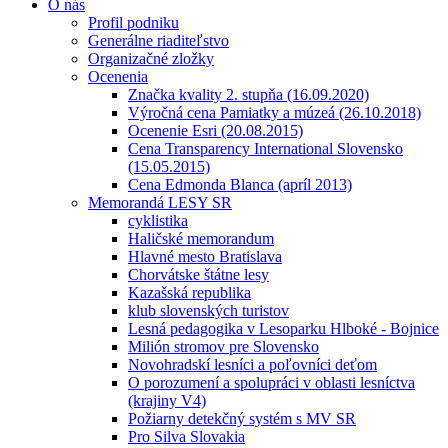
O nás
Profil podniku
Generálne riaditeľstvo
Organizačné zložky
Ocenenia
Značka kvality 2. stupňa (16.09.2020)
Výročná cena Pamiatky a múzeá (26.10.2018)
Ocenenie Esri (20.08.2015)
Cena Transparency International Slovensko
(15.05.2015)
Cena Edmonda Blanca (apríl 2013)
Memorandá LESY SR
cyklistika
Haličské memorandum
Hlavné mesto Bratislava
Chorvátske štátne lesy
Kazašská republika
klub slovenských turistov
Lesná pedagogika v Lesoparku Hlboké - Bojnice
Milión stromov pre Slovensko
Novohradskí lesníci a poľovníci deťom
O porozumení a spolupráci v oblasti lesníctva
(krajiny V4)
Požiarny detekčný systém s MV SR
Pro Silva Slovakia