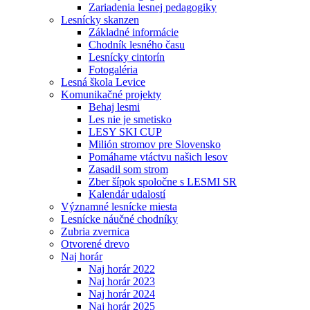
Zariadenia lesnej pedagogiky
Lesnícky skanzen
Základné informácie
Chodník lesného času
Lesnícky cintorín
Fotogaléria
Lesná škola Levice
Komunikačné projekty
Behaj lesmi
Les nie je smetisko
LESY SKI CUP
Milión stromov pre Slovensko
Pomáhame vtáctvu našich lesov
Zasadil som strom
Zber šípok spoločne s LESMI SR
Kalendár udalostí
Významné lesnícke miesta
Lesnícke náučné chodníky
Zubria zvernica
Otvorené drevo
Naj horár
Naj horár 2022
Naj horár 2023
Naj horár 2024
Naj horár 2025