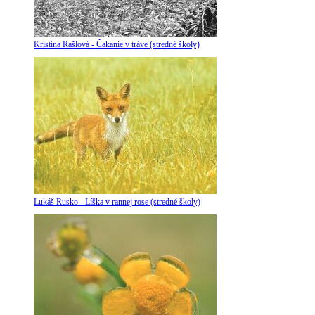
Kristína Rašlová - Čakanie v tráve (stredné školy)
Lukáš Rusko - Líška v rannej rose (stredné školy)