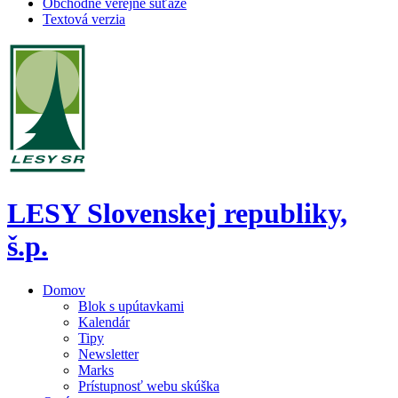
Obchodné verejné súťaže
Textová verzia
LESY Slovenskej republiky,
š.p.
Domov
Blok s upútavkami
Kalendár
Tipy
Newsletter
Marks
Prístupnosť webu skúška