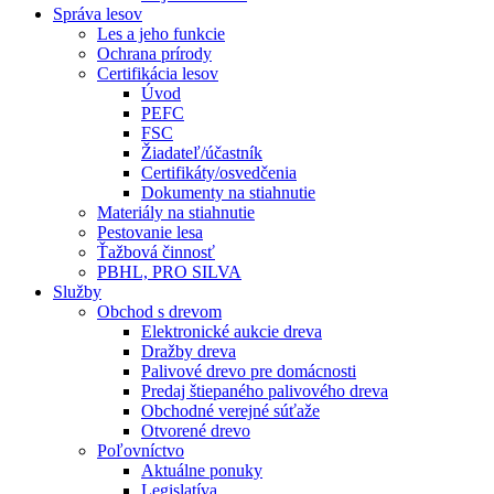
Správa lesov
Les a jeho funkcie
Ochrana prírody
Certifikácia lesov
Úvod
PEFC
FSC
Žiadateľ/účastník
Certifikáty/osvedčenia
Dokumenty na stiahnutie
Materiály na stiahnutie
Pestovanie lesa
Ťažbová činnosť
PBHL, PRO SILVA
Služby
Obchod s drevom
Elektronické aukcie dreva
Dražby dreva
Palivové drevo pre domácnosti
Predaj štiepaného palivového dreva
Obchodné verejné súťaže
Otvorené drevo
Poľovníctvo
Aktuálne ponuky
Legislatíva