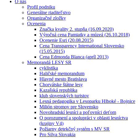
O nás
Profil podniku
Generálne riaditeľstvo
Organizačné zložky
Ocenenia
Značka kvality 2. stupňa (16.09.2020)
Výročná cena Pamiatky a múzeá (26.10.2018)
Ocenenie Esri (20.08.2015)
Cena Transparency International Slovensko
(15.05.2015)
Cena Edmonda Blanca (apríl 2013)
Memorandá LESY SR
cyklistika
Haličské memorandum
Hlavné mesto Bratislava
Chorvátske štátne lesy
Kazašská republika
klub slovenských turistov
Lesná pedagogika v Lesoparku Hlboké - Bojnice
Milión stromov pre Slovensko
Novohradskí lesníci a poľovníci deťom
O porozumení a spolupráci v oblasti lesníctva
(krajiny V4)
Požiarny detekčný systém s MV SR
Pro Silva Slovakia