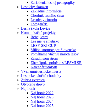
Zariadenia lesnej pedagogiky
Lesnícky skanzen
Základné informácie
Chodník lesného času
Lesnícky cintorín
Fotogaléria
Lesná škola Levice
Komunikačné projekty
Behaj lesmi
Les nie je smetisko
LESY SKI CUP
Milión stromov pre Slovensko
Pomáhame vtáctvu našich lesov
Zasadil som strom
Zber šípok spoločne s LESMI SR
Kalendár udalostí
Významné lesnícke miesta
Lesnícke náučné chodníky
Zubria zvernica
Otvorené drevo
Naj horár
Naj horár 2022
Naj horár 2023
Naj horár 2024
Naj horár 2025