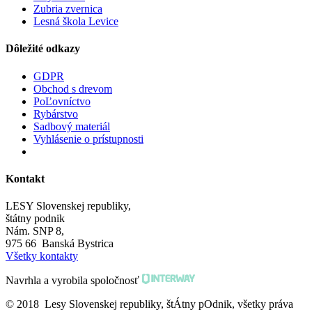
Zubria zvernica
Lesná škola Levice
Dôležité odkazy
GDPR
Obchod s drevom
PoĽovníctvo
Rybárstvo
Sadbový materiál
Vyhlásenie o prístupnosti
Kontakt
LESY Slovenskej republiky,
štátny podnik
Nám. SNP 8,
975 66 Banská Bystrica
Všetky kontakty
Navrhla a vyrobila spoločnosť
© 2018 Lesy Slovenskej republiky, štÁtny pOdnik, všetky práva