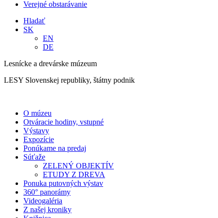
Verejné obstarávanie
Hladať
SK
EN
DE
Lesnícke a drevárske múzeum
LESY Slovenskej republiky, štátny podnik
O múzeu
Otváracie hodiny, vstupné
Výstavy
Expozície
Ponúkame na predaj
Súťaže
ZELENÝ OBJEKTÍV
ETUDY Z DREVA
Ponuka putovných výstav
360° panorámy
Videogaléria
Z našej kroniky