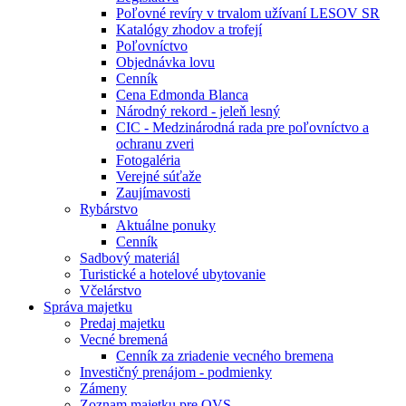
Poľovné revíry v trvalom užívaní LESOV SR
Katalógy zhodov a trofejí
Poľovníctvo
Objednávka lovu
Cenník
Cena Edmonda Blanca
Národný rekord - jeleň lesný
CIC - Medzinárodná rada pre poľovníctvo a
ochranu zveri
Fotogaléria
Verejné súťaže
Zaujímavosti
Rybárstvo
Aktuálne ponuky
Cenník
Sadbový materiál
Turistické a hotelové ubytovanie
Včelárstvo
Správa majetku
Predaj majetku
Vecné bremená
Cenník za zriadenie vecného bremena
Investičný prenájom - podmienky
Zámeny
Zoznam majetku pre OVS