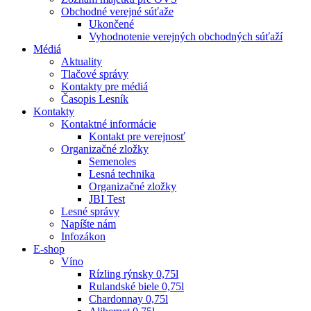
Obchodné verejné súťaže
Ukončené
Vyhodnotenie verejných obchodných súťaží
Médiá
Aktuality
Tlačové správy
Kontakty pre médiá
Časopis Lesník
Kontakty
Kontaktné informácie
Kontakt pre verejnosť
Organizačné zložky
Semenoles
Lesná technika
Organizačné zložky
JBI Test
Lesné správy
Napíšte nám
Infozákon
E-shop
Víno
Rízling rýnsky 0,75l
Rulandské biele 0,75l
Chardonnay 0,75l