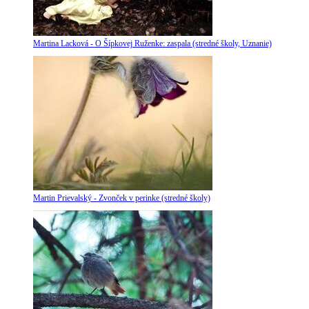
Martina Lacková - O Šípkovej Ruženke: zaspala (stredné školy, Uznanie)
Martin Prievalský - Zvonček v perinke (stredné školy)