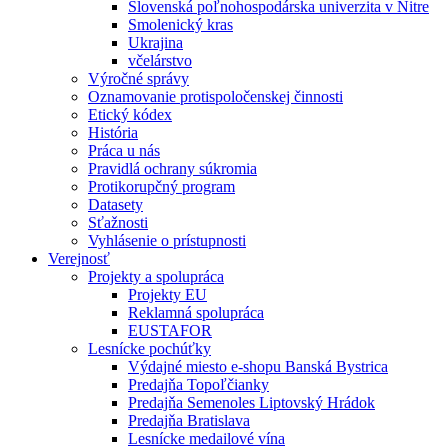
Slovenská poľnohospodárska univerzita v Nitre
Smolenický kras
Ukrajina
včelárstvo
Výročné správy
Oznamovanie protispoločenskej činnosti
Etický kódex
História
Práca u nás
Pravidlá ochrany súkromia
Protikorupčný program
Datasety
Sťažnosti
Vyhlásenie o prístupnosti
Verejnosť
Projekty a spolupráca
Projekty EU
Reklamná spolupráca
EUSTAFOR
Lesnícke pochúťky
Výdajné miesto e-shopu Banská Bystrica
Predajňa Topoľčianky
Predajňa Semenoles Liptovský Hrádok
Predajňa Bratislava
Lesnícke medailové vína