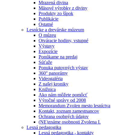
Mrazená divina
Mäsové výrobky z diviny
Produkty zo šípok
Publikácie
Ostatné
Lesnícke a drevárske múzeum
O múzeu
Otváracie hodiny, vstupné
Výstavy
Expozície
Ponúkame na predaj
Súťaže
Ponuka putovných výstav
360° panorámy
Videogaléria
Z našej kroniky
Knižnica
Ako nám môžete pomôcť
Výročné správy od 2008
Memorandum Zvolen mesto lesníctva
Kontakt, zoznam zamestnancov
Ochrana osobných údajov
(NE)známe osobnosti Zvolena I.
Lesná pedagogika
Lesná pedagogika - kontakty