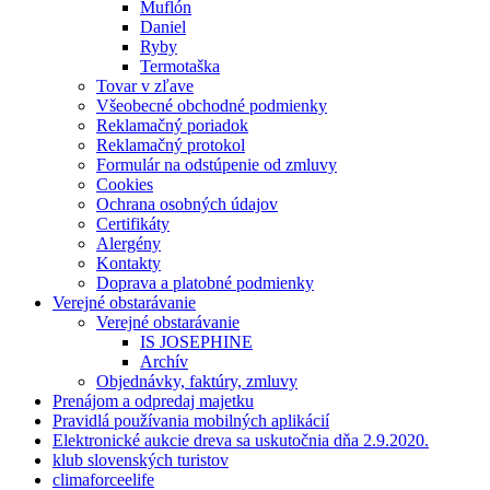
Muflón
Daniel
Ryby
Termotaška
Tovar v zľave
Všeobecné obchodné podmienky
Reklamačný poriadok
Reklamačný protokol
Formulár na odstúpenie od zmluvy
Cookies
Ochrana osobných údajov
Certifikáty
Alergény
Kontakty
Doprava a platobné podmienky
Verejné obstarávanie
Verejné obstarávanie
IS JOSEPHINE
Archív
Objednávky, faktúry, zmluvy
Prenájom a odpredaj majetku
Pravidlá používania mobilných aplikácií
Elektronické aukcie dreva sa uskutočnia dňa 2.9.2020.
klub slovenských turistov
climaforceelife