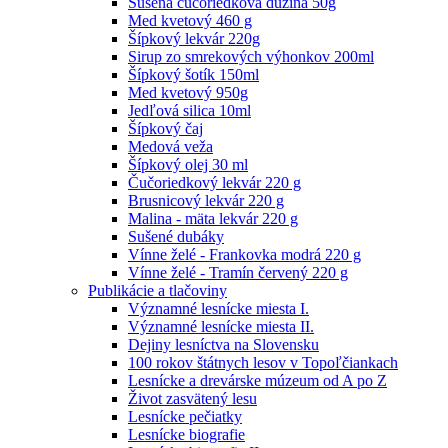
Sušená čučoriedková dužina 50g
Med kvetový 460 g
Šípkový lekvár 220g
Sirup zo smrekových výhonkov 200ml
Šípkový šotík 150ml
Med kvetový 950g
Jedľová silica 10ml
Šípkový čaj
Medová veža
Šípkový olej 30 ml
Čučoriedkový lekvár 220 g
Brusnicový lekvár 220 g
Malina - mäta lekvár 220 g
Sušené dubáky
Vínne želé - Frankovka modrá 220 g
Vínne želé - Tramín červený 220 g
Publikácie a tlačoviny
Významné lesnícke miesta I.
Významné lesnícke miesta II.
Dejiny lesníctva na Slovensku
100 rokov štátnych lesov v Topoľčiankach
Lesnícke a drevárske múzeum od A po Z
Život zasvätený lesu
Lesnícke pečiatky
Lesnícke biografie