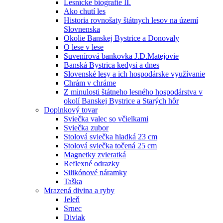
Lesnícke biografie II.
Ako chutí les
Historia rovnošaty štátnych lesov na území
Slovnenska
Okolie Banskej Bystrice a Donovaly
O lese v lese
Suvenírová bankovka J.D.Matejovie
Banská Bystrica kedysi a dnes
Slovenské lesy a ich hospodárske využívanie
Chrám v chráme
Z minulosti štátneho lesného hospodárstva v
okolí Banskej Bystrice a Starých hôr
Doplnkový tovar
Sviečka valec so včielkami
Sviečka zubor
Stolová sviečka hladká 23 cm
Stolová sviečka točená 25 cm
Magnetky zvieratká
Reflexné odrazky
Silikónové náramky
Taška
Mrazená divina a ryby
Jeleň
Srnec
Diviak