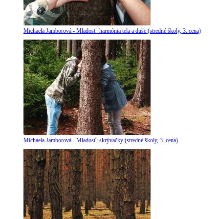
Michaela Jamborová - Mladosť: harmónia tela a duše (stredné školy, 3. cena)
Michaela Jamborová - Mladosť: skrývačky (stredné školy, 3. cena)