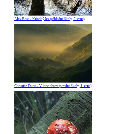
Alex Rosa - Kúzelný les (základné školy, 2. cena)
Christián Ďuriš - V lone obrov (stredné školy, 1. cena)