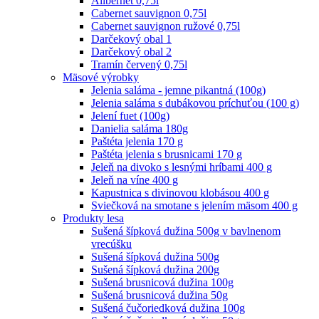
Alibernet 0,75l
Cabernet sauvignon 0,75l
Cabernet sauvignon ružové 0,75l
Darčekový obal 1
Darčekový obal 2
Tramín červený 0,75l
Mäsové výrobky
Jelenia saláma - jemne pikantná (100g)
Jelenia saláma s dubákovou príchuťou (100 g)
Jelení fuet (100g)
Danielia saláma 180g
Paštéta jelenia 170 g
Paštéta jelenia s brusnicami 170 g
Jeleň na divoko s lesnými hríbami 400 g
Jeleň na víne 400 g
Kapustnica s divinovou klobásou 400 g
Sviečková na smotane s jelením mäsom 400 g
Produkty lesa
Sušená šípková dužina 500g v bavlnenom
vrecúšku
Sušená šípková dužina 500g
Sušená šípková dužina 200g
Sušená brusnicová dužina 100g
Sušená brusnicová dužina 50g
Sušená čučoriedková dužina 100g