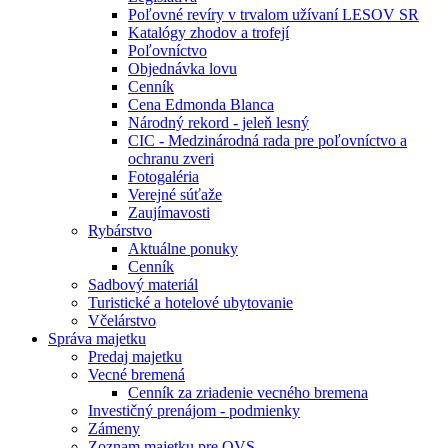
Poľovné revíry v trvalom užívaní LESOV SR
Katalógy zhodov a trofejí
Poľovníctvo
Objednávka lovu
Cenník
Cena Edmonda Blanca
Národný rekord - jeleň lesný
CIC - Medzinárodná rada pre poľovníctvo a
ochranu zveri
Fotogaléria
Verejné súťaže
Zaujímavosti
Rybárstvo
Aktuálne ponuky
Cenník
Sadbový materiál
Turistické a hotelové ubytovanie
Včelárstvo
Správa majetku
Predaj majetku
Vecné bremená
Cenník za zriadenie vecného bremena
Investičný prenájom - podmienky
Zámeny
Zoznam majetku pre OVS