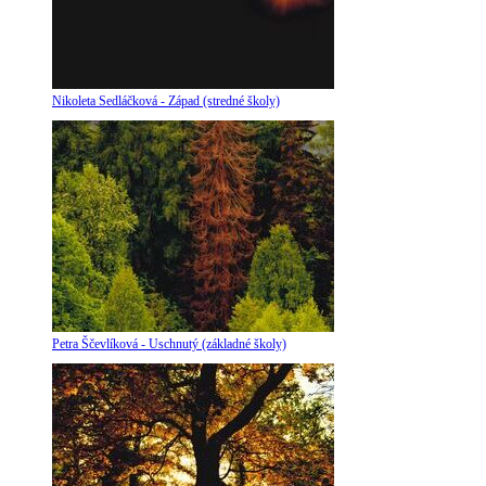
Nikoleta Sedláčková - Západ (stredné školy)
Petra Ščevlíková - Uschnutý (základné školy)