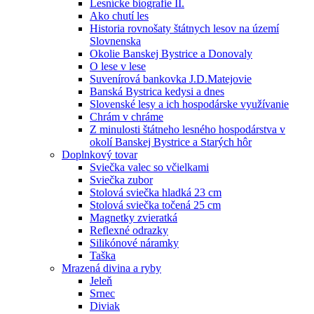
Lesnícke biografie II.
Ako chutí les
Historia rovnošaty štátnych lesov na území
Slovnenska
Okolie Banskej Bystrice a Donovaly
O lese v lese
Suvenírová bankovka J.D.Matejovie
Banská Bystrica kedysi a dnes
Slovenské lesy a ich hospodárske využívanie
Chrám v chráme
Z minulosti štátneho lesného hospodárstva v
okolí Banskej Bystrice a Starých hôr
Doplnkový tovar
Sviečka valec so včielkami
Sviečka zubor
Stolová sviečka hladká 23 cm
Stolová sviečka točená 25 cm
Magnetky zvieratká
Reflexné odrazky
Silikónové náramky
Taška
Mrazená divina a ryby
Jeleň
Srnec
Diviak