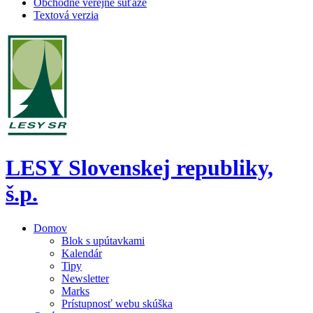
Obchodné verejné súťaže
Textová verzia
LESY Slovenskej republiky,
š.p.
Domov
Blok s upútavkami
Kalendár
Tipy
Newsletter
Marks
Prístupnosť webu skúška