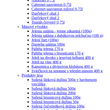
Alibernet 0,75l
Cabernet sauvignon 0,75l
Cabernet sauvignon ružové 0,75l
Darčekový obal 1
Darčekový obal 2
Tramín červený 0,75l
Mäsové výrobky
Jelenia saláma - jemne pikantná (100g)
Jelenia saláma s dubákovou príchuťou (100 g)
Jelení fuet (100g)
Danielia saláma 180g
Paštéta jelenia 170 g
Paštéta jelenia s brusnicami 170 g
Jeleň na divoko s lesnými hríbami 400 g
Jeleň na víne 400 g
Kapustnica s divinovou klobásou 400 g
Sviečková na smotane s jelením mäsom 400 g
Produkty lesa
Sušená šípková dužina 500g v bavlnenom
vrecúšku
Sušená šípková dužina 500g
Sušená šípková dužina 200g
Sušená brusnicová dužina 100g
Sušená brusnicová dužina 50g
Sušená čučoriedková dužina 100g