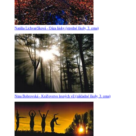
Natália Lichvarčíková - Oáza lásky (stredné školy, 3. cena)
Nina Bobrovská - Kráľovstvo lesných víl (základné školy, 3. cena)