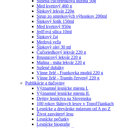
Sušená čučoriedková dužina 50g
Med kvetový 460 g
Šípkový lekvár 220g
Sirup zo smrekových výhonkov 200ml
Šípkový šotík 150ml
Med kvetový 950g
Jedľová silica 10ml
Šípkový čaj
Medová veža
Šípkový olej 30 ml
Čučoriedkový lekvár 220 g
Brusnicový lekvár 220 g
Malina - mäta lekvár 220 g
Sušené dubáky
Vínne želé - Frankovka modrá 220 g
Vínne želé - Tramín červený 220 g
Publikácie a tlačoviny
Významné lesnícke miesta I.
Významné lesnícke miesta II.
Dejiny lesníctva na Slovensku
100 rokov štátnych lesov v Topoľčiankach
Lesnícke a drevárske múzeum od A po Z
Život zasvätený lesu
Lesnícke pečiatky
Lesnícke biografie