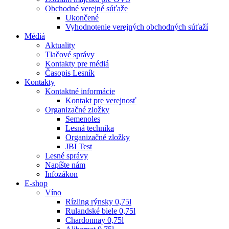
Obchodné verejné súťaže
Ukončené
Vyhodnotenie verejných obchodných súťaží
Médiá
Aktuality
Tlačové správy
Kontakty pre médiá
Časopis Lesník
Kontakty
Kontaktné informácie
Kontakt pre verejnosť
Organizačné zložky
Semenoles
Lesná technika
Organizačné zložky
JBI Test
Lesné správy
Napíšte nám
Infozákon
E-shop
Víno
Rízling rýnsky 0,75l
Rulandské biele 0,75l
Chardonnay 0,75l