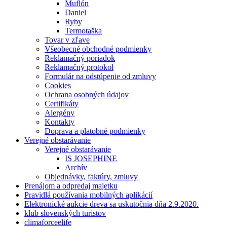
Muflón
Daniel
Ryby
Termotaška
Tovar v zľave
Všeobecné obchodné podmienky
Reklamačný poriadok
Reklamačný protokol
Formulár na odstúpenie od zmluvy
Cookies
Ochrana osobných údajov
Certifikáty
Alergény
Kontakty
Doprava a platobné podmienky
Verejné obstarávanie
Verejné obstarávanie
IS JOSEPHINE
Archív
Objednávky, faktúry, zmluvy
Prenájom a odpredaj majetku
Pravidlá používania mobilných aplikácií
Elektronické aukcie dreva sa uskutočnia dňa 2.9.2020.
klub slovenských turistov
climaforceelife