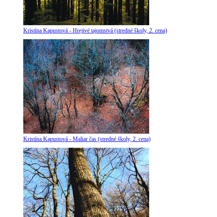
Kristína Kapustová - Hrejivé tajomstvá (stredné školy, 2. cena)
Kristína Kapustová - Maliar čas (stredné školy, 2. cena)