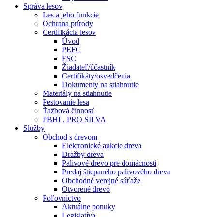
Správa lesov
Les a jeho funkcie
Ochrana prírody
Certifikácia lesov
Úvod
PEFC
FSC
Žiadateľ/účastník
Certifikáty/osvedčenia
Dokumenty na stiahnutie
Materiály na stiahnutie
Pestovanie lesa
Ťažbová činnosť
PBHL, PRO SILVA
Služby
Obchod s drevom
Elektronické aukcie dreva
Dražby dreva
Palivové drevo pre domácnosti
Predaj štiepaného palivového dreva
Obchodné verejné súťaže
Otvorené drevo
Poľovníctvo
Aktuálne ponuky
Legislatíva