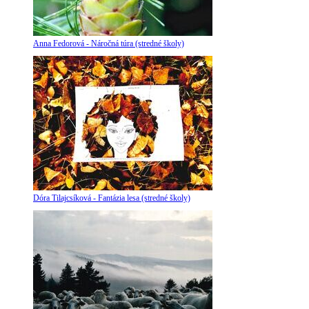
Anna Fedorová - Náročná túra (stredné školy)
Dóra Tilajcsíková - Fantázia lesa (stredné školy)