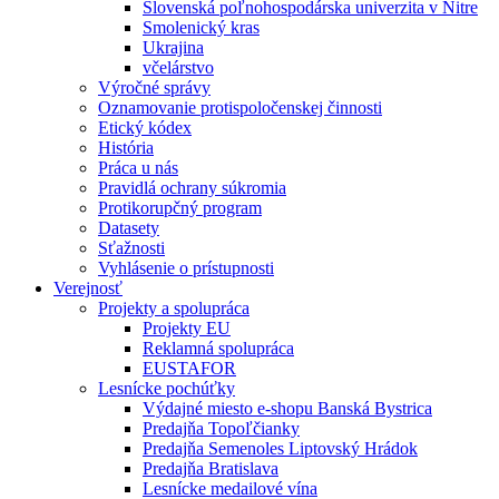
Slovenská poľnohospodárska univerzita v Nitre
Smolenický kras
Ukrajina
včelárstvo
Výročné správy
Oznamovanie protispoločenskej činnosti
Etický kódex
História
Práca u nás
Pravidlá ochrany súkromia
Protikorupčný program
Datasety
Sťažnosti
Vyhlásenie o prístupnosti
Verejnosť
Projekty a spolupráca
Projekty EU
Reklamná spolupráca
EUSTAFOR
Lesnícke pochúťky
Výdajné miesto e-shopu Banská Bystrica
Predajňa Topoľčianky
Predajňa Semenoles Liptovský Hrádok
Predajňa Bratislava
Lesnícke medailové vína