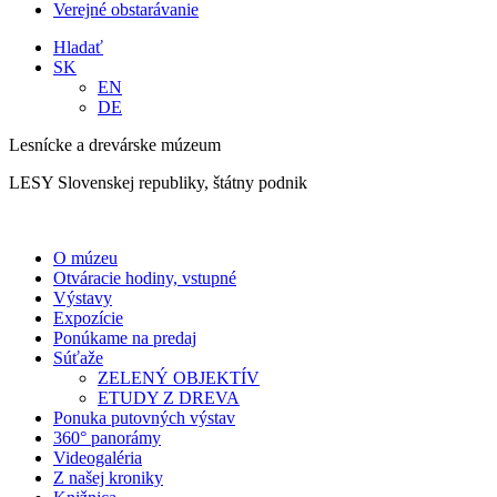
Verejné obstarávanie
Hladať
SK
EN
DE
Lesnícke a drevárske múzeum
LESY Slovenskej republiky, štátny podnik
O múzeu
Otváracie hodiny, vstupné
Výstavy
Expozície
Ponúkame na predaj
Súťaže
ZELENÝ OBJEKTÍV
ETUDY Z DREVA
Ponuka putovných výstav
360° panorámy
Videogaléria
Z našej kroniky