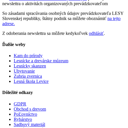
newslettra o aktivitách organizovaných prevádzkovateľom
So zásadami spracúvania osobných údajov prevádzkovateľa LESY
Slovenskej republiky, štátny podnik sa môžete oboznámiť
na tejto
adrese.
Z odoberania newslettra sa môžete kedykoľvek
odhlásiť
.
Ďalšie weby
Kam do prírody
Lesnícke a drevárske múzeum
Lesnícky skanzen
Ubytovanie
Zubria zvernica
Lesná škola Levice
Dôležité odkazy
GDPR
Obchod s drevom
PoĽovníctvo
Rybárstvo
Sadbový materiál