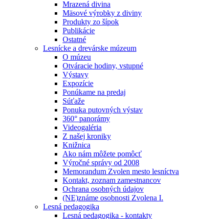
Mrazená divina
Mäsové výrobky z diviny
Produkty zo šípok
Publikácie
Ostatné
Lesnícke a drevárske múzeum
O múzeu
Otváracie hodiny, vstupné
Výstavy
Expozície
Ponúkame na predaj
Súťaže
Ponuka putovných výstav
360° panorámy
Videogaléria
Z našej kroniky
Knižnica
Ako nám môžete pomôcť
Výročné správy od 2008
Memorandum Zvolen mesto lesníctva
Kontakt, zoznam zamestnancov
Ochrana osobných údajov
(NE)známe osobnosti Zvolena I.
Lesná pedagogika
Lesná pedagogika - kontakty