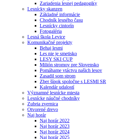
Zariadenia lesnej pedagogiky
Lesnícky skanzen
Základné informácie
Chodník lesného času
Lesnícky cintorín
Fotogaléria
Lesná škola Levice
Komunikačné projekty
Behaj lesmi
Les nie je smetisko
LESY SKI CUP
Milión stromov pre Slovensko
Pomáhame vtáctvu našich lesov
Zasadil som strom
Zber šípok spoločne s LESMI SR
Kalendár udalostí
Významné lesnícke miesta
Lesnícke náučné chodníky
Zubria zvernica
Otvorené drevo
Naj horár
Naj horár 2022
Naj horár 2023
Naj horár 2024
Naj horár 2025