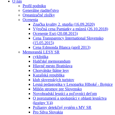
O nás
Profil podniku
Generálne riaditeľstvo
Organizačné zložky
Ocenenia
Značka kvality 2. stupňa (16.09.2020)
Výročná cena Pamiatky a múzeá (26.10.2018)
Ocenenie Esri (20.08.2015)
Cena Transparency International Slovensko
(15.05.2015)
Cena Edmonda Blanca (apríl 2013)
Memorandá LESY SR
cyklistika
Haličské memorandum
Hlavné mesto Bratislava
Chorvátske štátne lesy
Kazašská republika
klub slovenských turistov
Lesná pedagogika v Lesoparku Hlboké - Bojnice
Milión stromov pre Slovensko
Novohradskí lesníci a poľovníci deťom
O porozumení a spolupráci v oblasti lesníctva
(krajiny V4)
Požiarny detekčný systém s MV SR
Pro Silva Slovakia