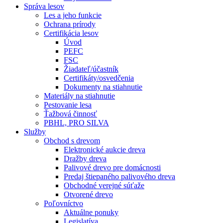
Správa lesov
Les a jeho funkcie
Ochrana prírody
Certifikácia lesov
Úvod
PEFC
FSC
Žiadateľ/účastník
Certifikáty/osvedčenia
Dokumenty na stiahnutie
Materiály na stiahnutie
Pestovanie lesa
Ťažbová činnosť
PBHL, PRO SILVA
Služby
Obchod s drevom
Elektronické aukcie dreva
Dražby dreva
Palivové drevo pre domácnosti
Predaj štiepaného palivového dreva
Obchodné verejné súťaže
Otvorené drevo
Poľovníctvo
Aktuálne ponuky
Legislatíva