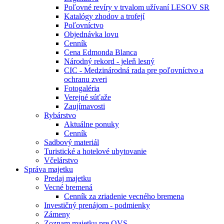
Poľovné revíry v trvalom užívaní LESOV SR
Katalógy zhodov a trofejí
Poľovníctvo
Objednávka lovu
Cenník
Cena Edmonda Blanca
Národný rekord - jeleň lesný
CIC - Medzinárodná rada pre poľovníctvo a
ochranu zveri
Fotogaléria
Verejné súťaže
Zaujímavosti
Rybárstvo
Aktuálne ponuky
Cenník
Sadbový materiál
Turistické a hotelové ubytovanie
Včelárstvo
Správa majetku
Predaj majetku
Vecné bremená
Cenník za zriadenie vecného bremena
Investičný prenájom - podmienky
Zámeny
Zoznam majetku pre OVS