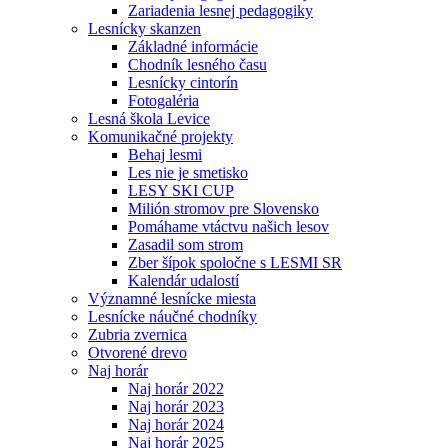
Zariadenia lesnej pedagogiky
Lesnícky skanzen
Základné informácie
Chodník lesného času
Lesnícky cintorín
Fotogaléria
Lesná škola Levice
Komunikačné projekty
Behaj lesmi
Les nie je smetisko
LESY SKI CUP
Milión stromov pre Slovensko
Pomáhame vtáctvu našich lesov
Zasadil som strom
Zber šípok spoločne s LESMI SR
Kalendár udalostí
Významné lesnícke miesta
Lesnícke náučné chodníky
Zubria zvernica
Otvorené drevo
Naj horár
Naj horár 2022
Naj horár 2023
Naj horár 2024
Naj horár 2025