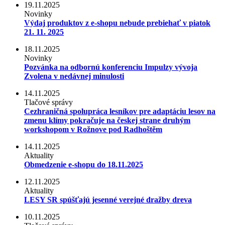
19.11.2025
Novinky
Výdaj produktov z e-shopu nebude prebiehať v piatok
21. 11. 2025
18.11.2025
Novinky
Pozvánka na odbornú konferenciu Impulzy vývoja
Zvolena v nedávnej minulosti
14.11.2025
Tlačové správy
Cezhraničná spolupráca lesníkov pre adaptáciu lesov na
zmenu klímy pokračuje na českej strane druhým
workshopom v Rožnove pod Radhoštěm
14.11.2025
Aktuality
Obmedzenie e-shopu do 18.11.2025
12.11.2025
Aktuality
LESY SR spúšťajú jesenné verejné dražby dreva
10.11.2025