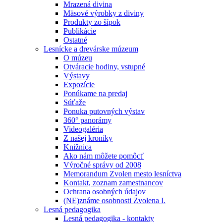
Mrazená divina
Mäsové výrobky z diviny
Produkty zo šípok
Publikácie
Ostatné
Lesnícke a drevárske múzeum
O múzeu
Otváracie hodiny, vstupné
Výstavy
Expozície
Ponúkame na predaj
Súťaže
Ponuka putovných výstav
360° panorámy
Videogaléria
Z našej kroniky
Knižnica
Ako nám môžete pomôcť
Výročné správy od 2008
Memorandum Zvolen mesto lesníctva
Kontakt, zoznam zamestnancov
Ochrana osobných údajov
(NE)známe osobnosti Zvolena I.
Lesná pedagogika
Lesná pedagogika - kontakty