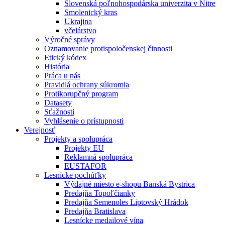
Slovenská poľnohospodárska univerzita v Nitre
Smolenický kras
Ukrajina
včelárstvo
Výročné správy
Oznamovanie protispoločenskej činnosti
Etický kódex
História
Práca u nás
Pravidlá ochrany súkromia
Protikorupčný program
Datasety
Sťažnosti
Vyhlásenie o prístupnosti
Verejnosť
Projekty a spolupráca
Projekty EU
Reklamná spolupráca
EUSTAFOR
Lesnícke pochúťky
Výdajné miesto e-shopu Banská Bystrica
Predajňa Topoľčianky
Predajňa Semenoles Liptovský Hrádok
Predajňa Bratislava
Lesnícke medailové vína