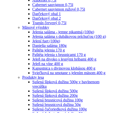
Alibernet 0,75l
Cabernet sauvignon 0,75l
Cabernet sauvignon ružové 0,75l
Darčekový obal 1
Darčekový obal 2
Tramín červený 0,75l
Mäsové výrobky
Jelenia saláma - jemne pikantná (100g)
Jelenia saláma s dubákovou príchuťou (100 g)
Jelení fuet (100g)
Danielia saláma 180g
Paštéta jelenia 170 g
Paštéta jelenia s brusnicami 170 g
Jeleň na divoko s lesnými hríbami 400 g
Jeleň na víne 400 g
Kapustnica s divinovou klobásou 400 g
Sviečková na smotane s jelením mäsom 400 g
Produkty lesa
Sušená šípková dužina 500g v bavlnenom
vrecúšku
Sušená šípková dužina 500g
Sušená šípková dužina 200g
Sušená brusnicová dužina 100g
Sušená brusnicová dužina 50g
Sušená čučoriedková dužina 100g