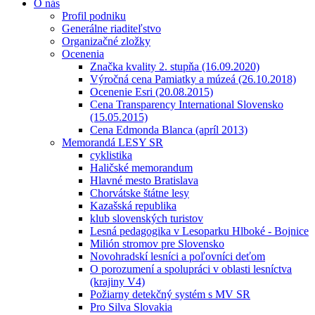
O nás
Profil podniku
Generálne riaditeľstvo
Organizačné zložky
Ocenenia
Značka kvality 2. stupňa (16.09.2020)
Výročná cena Pamiatky a múzeá (26.10.2018)
Ocenenie Esri (20.08.2015)
Cena Transparency International Slovensko
(15.05.2015)
Cena Edmonda Blanca (apríl 2013)
Memorandá LESY SR
cyklistika
Haličské memorandum
Hlavné mesto Bratislava
Chorvátske štátne lesy
Kazašská republika
klub slovenských turistov
Lesná pedagogika v Lesoparku Hlboké - Bojnice
Milión stromov pre Slovensko
Novohradskí lesníci a poľovníci deťom
O porozumení a spolupráci v oblasti lesníctva
(krajiny V4)
Požiarny detekčný systém s MV SR
Pro Silva Slovakia