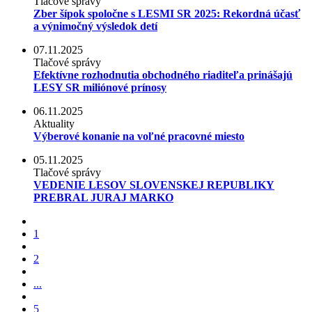
Tlačové správy
Zber šípok spoločne s LESMI SR 2025: Rekordná účasť
a výnimočný výsledok detí
07.11.2025
Tlačové správy
Efektívne rozhodnutia obchodného riaditeľa prinášajú
LESY SR miliónové prínosy
06.11.2025
Aktuality
Výberové konanie na voľné pracovné miesto
05.11.2025
Tlačové správy
VEDENIE LESOV SLOVENSKEJ REPUBLIKY
PREBRAL JURAJ MARKO
1
2
...
5