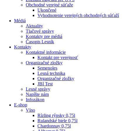
Obchodné verejné súťaže
Ukončené
Vyhodnotenie verejných obchodných súťaží
Médiá
Aktuality
Tlačové správy
Kontakty pre médiá
Časopis Lesník
Kontakty
Kontaktné informácie
Kontakt pre verejnosť
Organizačné zložky
Semenoles
Lesná technika
Organizačné zložky
JBI Test
Lesné správy
Napíšte nám
Infozákon
E-shop
Víno
Rízling rýnsky 0,75l
Rulandské biele 0,75l
Chardonnay 0,75l