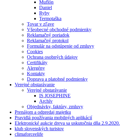
Muflón
Daniel
Ryby
Termotaška
Tovar v zľave
Všeobecné obchodné podmienky
Reklamačný poriadok
Reklamačný protokol
Formulár na odstúpenie od zmluvy
Cookies
Ochrana osobných údajov
Certifikáty
Alergény
Kontakty
Doprava a platobné podmienky
Verejné obstarávanie
Verejné obstarávanie
IS JOSEPHINE
Archív
Objednávky, faktúry, zmluvy
Prenájom a odpredaj majetku
Pravidlá používania mobilných aplikácií
Elektronické aukcie dreva sa uskutočnia dňa 2.9.2020.
klub slovenských turistov
climaforceelife