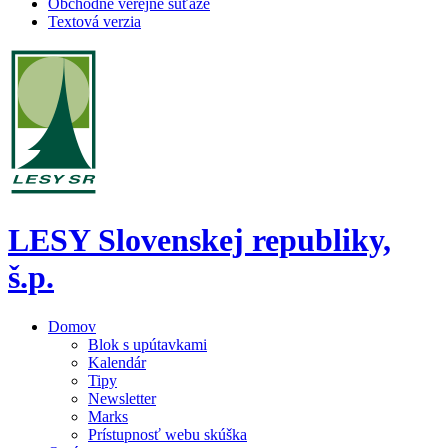
Obchodné verejné súťaže
Textová verzia
LESY Slovenskej republiky,
š.p.
Domov
Blok s upútavkami
Kalendár
Tipy
Newsletter
Marks
Prístupnosť webu skúška