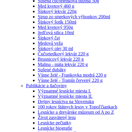
Sušená čučoriedková dužina 50g
Med kvetový 460 g
Šípkový lekvár 220g
Sirup zo smrekových výhonkov 200ml
Šípkový šotík 150ml
Med kvetový 950g
Jedľová silica 10ml
Šípkový čaj
Medová veža
Šípkový olej 30 ml
Čučoriedkový lekvár 220 g
Brusnicový lekvár 220 g
Malina - mäta lekvár 220 g
Sušené dubáky
Vínne želé - Frankovka modrá 220 g
Vínne želé - Tramín červený 220 g
Publikácie a tlačoviny
Významné lesnícke miesta I.
Významné lesnícke miesta II.
Dejiny lesníctva na Slovensku
100 rokov štátnych lesov v Topoľčiankach
Lesnícke a drevárske múzeum od A po Z
Život zasvätený lesu
Lesnícke pečiatky
Lesnícke biografie