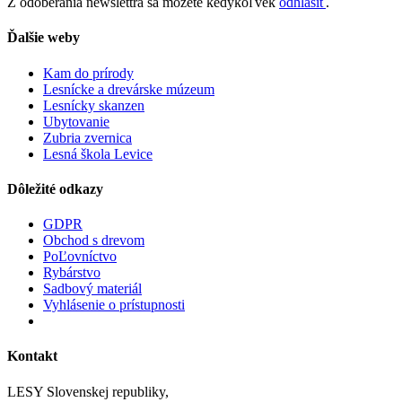
Z odoberania newslettra sa môžete kedykoľvek
odhlásiť
.
Ďalšie weby
Kam do prírody
Lesnícke a drevárske múzeum
Lesnícky skanzen
Ubytovanie
Zubria zvernica
Lesná škola Levice
Dôležité odkazy
GDPR
Obchod s drevom
PoĽovníctvo
Rybárstvo
Sadbový materiál
Vyhlásenie o prístupnosti
Kontakt
LESY Slovenskej republiky,