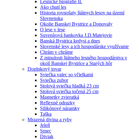
Lesnícke biografie II.
Ako chutí les
Historia rovnošaty štátnych lesov na území
Slovnenska
Okolie Banskej Bystrice a Donovaly
O lese v lese
Suvenírová bankovka J.D.Matejovie
Banská Bystrica kedysi a dnes
Slovenské lesy a ich hospodárske využívanie
Chrám v chráme
Z minulosti štátneho lesného hospodárstva v
okolí Banskej Bystrice a Starých hôr
Doplnkový tovar
Sviečka valec so včielkami
Sviečka zubor
Stolová sviečka hladká 23 cm
Stolová sviečka točená 25 cm
Magnetky zvieratká
Reflexné odrazky
Silikónové náramky
Taška
Mrazená divina a ryby
Jeleň
Srnec
Diviak