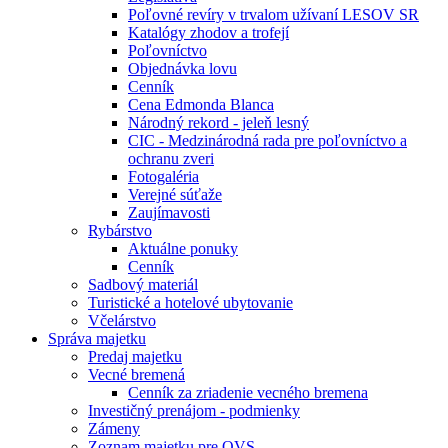
Poľovné revíry v trvalom užívaní LESOV SR
Katalógy zhodov a trofejí
Poľovníctvo
Objednávka lovu
Cenník
Cena Edmonda Blanca
Národný rekord - jeleň lesný
CIC - Medzinárodná rada pre poľovníctvo a
ochranu zveri
Fotogaléria
Verejné súťaže
Zaujímavosti
Rybárstvo
Aktuálne ponuky
Cenník
Sadbový materiál
Turistické a hotelové ubytovanie
Včelárstvo
Správa majetku
Predaj majetku
Vecné bremená
Cenník za zriadenie vecného bremena
Investičný prenájom - podmienky
Zámeny
Zoznam majetku pre OVS