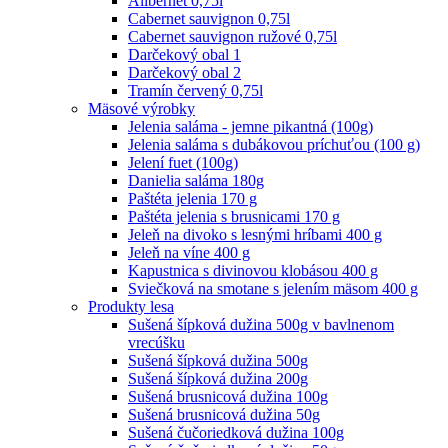
Alibernet 0,75l
Cabernet sauvignon 0,75l
Cabernet sauvignon ružové 0,75l
Darčekový obal 1
Darčekový obal 2
Tramín červený 0,75l
Mäsové výrobky
Jelenia saláma - jemne pikantná (100g)
Jelenia saláma s dubákovou príchuťou (100 g)
Jelení fuet (100g)
Danielia saláma 180g
Paštéta jelenia 170 g
Paštéta jelenia s brusnicami 170 g
Jeleň na divoko s lesnými hríbami 400 g
Jeleň na víne 400 g
Kapustnica s divinovou klobásou 400 g
Sviečková na smotane s jelením mäsom 400 g
Produkty lesa
Sušená šípková dužina 500g v bavlnenom
vrecúšku
Sušená šípková dužina 500g
Sušená šípková dužina 200g
Sušená brusnicová dužina 100g
Sušená brusnicová dužina 50g
Sušená čučoriedková dužina 100g