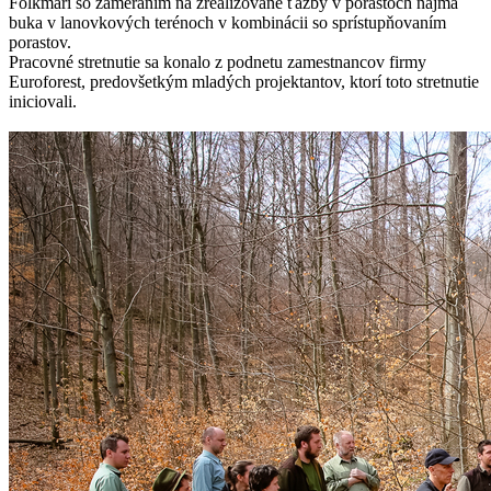
Folkmári so zameraním na zrealizované ťažby v porastoch najmä
buka v lanovkových terénoch v kombinácii so sprístupňovaním
porastov.
Pracovné stretnutie sa konalo z podnetu zamestnancov firmy
Euroforest, predovšetkým mladých projektantov, ktorí toto stretnutie
iniciovali.