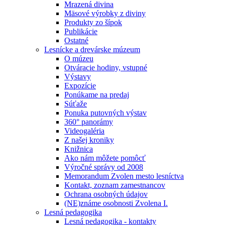
Mrazená divina
Mäsové výrobky z diviny
Produkty zo šípok
Publikácie
Ostatné
Lesnícke a drevárske múzeum
O múzeu
Otváracie hodiny, vstupné
Výstavy
Expozície
Ponúkame na predaj
Súťaže
Ponuka putovných výstav
360° panorámy
Videogaléria
Z našej kroniky
Knižnica
Ako nám môžete pomôcť
Výročné správy od 2008
Memorandum Zvolen mesto lesníctva
Kontakt, zoznam zamestnancov
Ochrana osobných údajov
(NE)známe osobnosti Zvolena I.
Lesná pedagogika
Lesná pedagogika - kontakty