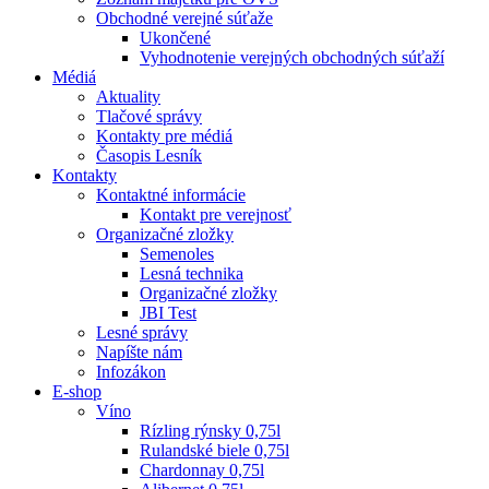
Obchodné verejné súťaže
Ukončené
Vyhodnotenie verejných obchodných súťaží
Médiá
Aktuality
Tlačové správy
Kontakty pre médiá
Časopis Lesník
Kontakty
Kontaktné informácie
Kontakt pre verejnosť
Organizačné zložky
Semenoles
Lesná technika
Organizačné zložky
JBI Test
Lesné správy
Napíšte nám
Infozákon
E-shop
Víno
Rízling rýnsky 0,75l
Rulandské biele 0,75l
Chardonnay 0,75l