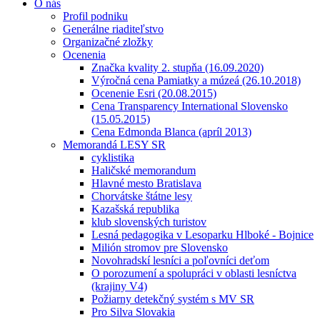
O nás
Profil podniku
Generálne riaditeľstvo
Organizačné zložky
Ocenenia
Značka kvality 2. stupňa (16.09.2020)
Výročná cena Pamiatky a múzeá (26.10.2018)
Ocenenie Esri (20.08.2015)
Cena Transparency International Slovensko
(15.05.2015)
Cena Edmonda Blanca (apríl 2013)
Memorandá LESY SR
cyklistika
Haličské memorandum
Hlavné mesto Bratislava
Chorvátske štátne lesy
Kazašská republika
klub slovenských turistov
Lesná pedagogika v Lesoparku Hlboké - Bojnice
Milión stromov pre Slovensko
Novohradskí lesníci a poľovníci deťom
O porozumení a spolupráci v oblasti lesníctva
(krajiny V4)
Požiarny detekčný systém s MV SR
Pro Silva Slovakia