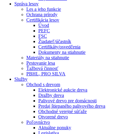
Správa lesov
Les a jeho funkcie
Ochrana prírody
Certifikácia lesov
Úvod
PEFC
FSC
Žiadateľ/účastník
Certifikáty/osvedčenia
Dokumenty na stiahnutie
Materiály na stiahnutie
Pestovanie lesa
Ťažbová činnosť
PBHL, PRO SILVA
Služby
Obchod s drevom
Elektronické aukcie dreva
Dražby dreva
Palivové drevo pre domácnosti
Predaj štiepaného palivového dreva
Obchodné verejné súťaže
Otvorené drevo
Poľovníctvo
Aktuálne ponuky
Legislatíva