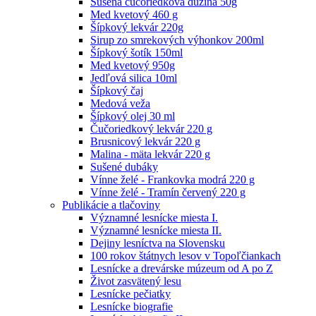
Sušená čučoriedková dužina 50g
Med kvetový 460 g
Šípkový lekvár 220g
Sirup zo smrekových výhonkov 200ml
Šípkový šotík 150ml
Med kvetový 950g
Jedľová silica 10ml
Šípkový čaj
Medová veža
Šípkový olej 30 ml
Čučoriedkový lekvár 220 g
Brusnicový lekvár 220 g
Malina - mäta lekvár 220 g
Sušené dubáky
Vínne želé - Frankovka modrá 220 g
Vínne želé - Tramín červený 220 g
Publikácie a tlačoviny
Významné lesnícke miesta I.
Významné lesnícke miesta II.
Dejiny lesníctva na Slovensku
100 rokov štátnych lesov v Topoľčiankach
Lesnícke a drevárske múzeum od A po Z
Život zasvätený lesu
Lesnícke pečiatky
Lesnícke biografie