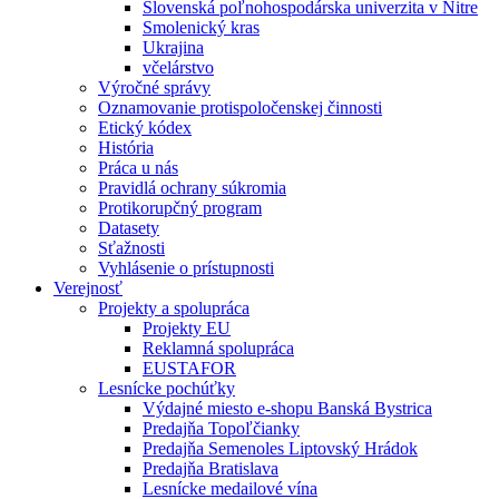
Slovenská poľnohospodárska univerzita v Nitre
Smolenický kras
Ukrajina
včelárstvo
Výročné správy
Oznamovanie protispoločenskej činnosti
Etický kódex
História
Práca u nás
Pravidlá ochrany súkromia
Protikorupčný program
Datasety
Sťažnosti
Vyhlásenie o prístupnosti
Verejnosť
Projekty a spolupráca
Projekty EU
Reklamná spolupráca
EUSTAFOR
Lesnícke pochúťky
Výdajné miesto e-shopu Banská Bystrica
Predajňa Topoľčianky
Predajňa Semenoles Liptovský Hrádok
Predajňa Bratislava
Lesnícke medailové vína