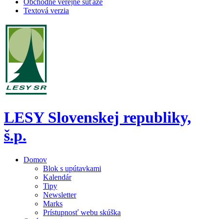
Obchodné verejné súťaže
Textová verzia
LESY Slovenskej republiky,
š.p.
Domov
Blok s upútavkami
Kalendár
Tipy
Newsletter
Marks
Prístupnosť webu skúška