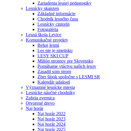
Zariadenia lesnej pedagogiky
Lesnícky skanzen
Základné informácie
Chodník lesného času
Lesnícky cintorín
Fotogaléria
Lesná škola Levice
Komunikačné projekty
Behaj lesmi
Les nie je smetisko
LESY SKI CUP
Milión stromov pre Slovensko
Pomáhame vtáctvu našich lesov
Zasadil som strom
Zber šípok spoločne s LESMI SR
Kalendár udalostí
Významné lesnícke miesta
Lesnícke náučné chodníky
Zubria zvernica
Otvorené drevo
Naj horár
Naj horár 2022
Naj horár 2023
Naj horár 2024
Naj horár 2025