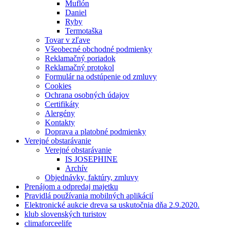
Muflón
Daniel
Ryby
Termotaška
Tovar v zľave
Všeobecné obchodné podmienky
Reklamačný poriadok
Reklamačný protokol
Formulár na odstúpenie od zmluvy
Cookies
Ochrana osobných údajov
Certifikáty
Alergény
Kontakty
Doprava a platobné podmienky
Verejné obstarávanie
Verejné obstarávanie
IS JOSEPHINE
Archív
Objednávky, faktúry, zmluvy
Prenájom a odpredaj majetku
Pravidlá používania mobilných aplikácií
Elektronické aukcie dreva sa uskutočnia dňa 2.9.2020.
klub slovenských turistov
climaforceelife