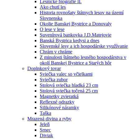
Lesnícke biografie II.
Ako chutí les
Historia rovnošaty štátnych lesov na území
Slovnenska
Okolie Banskej Bystrice a Donovaly
O lese v lese
Suvenírová bankovka J.D.Matejovie
Banská Bystrica kedysi a dnes
Slovenské lesy a ich hospodárske využívanie
Chrám v chráme
Z minulosti štátneho lesného hospodárstva v
okolí Banskej Bystrice a Starých hôr
Doplnkový tovar
Sviečka valec so včielkami
Sviečka zubor
Stolová sviečka hladká 23 cm
Stolová sviečka točená 25 cm
Magnetky zvieratká
Reflexné odrazky
Silikónové náramky
Taška
Mrazená divina a ryby
Jeleň
Srnec
Diviak