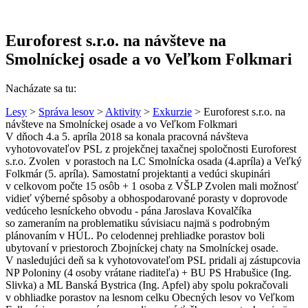
Euroforest s.r.o. na návšteve na
Smolníckej osade a vo Veľkom Folkmari
Nacházate sa tu:
Lesy
>
Správa lesov
>
Aktivity
>
Exkurzie
> Euroforest s.r.o. na
návšteve na Smolníckej osade a vo Veľkom Folkmari
V dňoch 4.a 5. apríla 2018 sa konala pracovná návšteva
vyhotovovateľov PSL z projekčnej taxačnej spoločnosti Euroforest
s.r.o. Zvolen v porastoch na LC Smolnícka osada (4.apríla) a Veľký
Folkmár (5. apríla). Samostatní projektanti a vedúci skupinári
v celkovom počte 15 osôb + 1 osoba z VŠLP Zvolen mali možnosť
vidieť výberné spôsoby a obhospodarované porasty v doprovode
vedúceho lesníckeho obvodu - pána Jaroslava Kovalčíka
so zameraním na problematiku súvisiacu najmä s podrobným
plánovaním v HÚL. Po celodennej prehliadke porastov boli
ubytovaní v priestoroch Zbojníckej chaty na Smolníckej osade.
V nasledujúci deň sa k vyhotovovateľom PSL pridali aj zástupcovia
NP Poloniny (4 osoby vrátane riaditeľa) + BU PS Hrabušice (Ing.
Slivka) a ML Banská Bystrica (Ing. Apfel) aby spolu pokračovali
v obhliadke porastov na lesnom celku Obecných lesov vo Veľkom