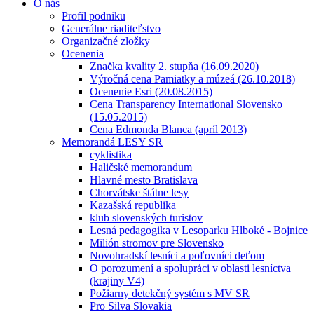
O nás
Profil podniku
Generálne riaditeľstvo
Organizačné zložky
Ocenenia
Značka kvality 2. stupňa (16.09.2020)
Výročná cena Pamiatky a múzeá (26.10.2018)
Ocenenie Esri (20.08.2015)
Cena Transparency International Slovensko
(15.05.2015)
Cena Edmonda Blanca (apríl 2013)
Memorandá LESY SR
cyklistika
Haličské memorandum
Hlavné mesto Bratislava
Chorvátske štátne lesy
Kazašská republika
klub slovenských turistov
Lesná pedagogika v Lesoparku Hlboké - Bojnice
Milión stromov pre Slovensko
Novohradskí lesníci a poľovníci deťom
O porozumení a spolupráci v oblasti lesníctva
(krajiny V4)
Požiarny detekčný systém s MV SR
Pro Silva Slovakia