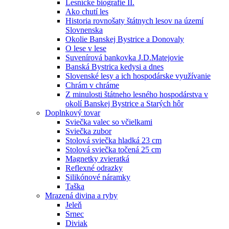
Lesnícke biografie II.
Ako chutí les
Historia rovnošaty štátnych lesov na území
Slovnenska
Okolie Banskej Bystrice a Donovaly
O lese v lese
Suvenírová bankovka J.D.Matejovie
Banská Bystrica kedysi a dnes
Slovenské lesy a ich hospodárske využívanie
Chrám v chráme
Z minulosti štátneho lesného hospodárstva v
okolí Banskej Bystrice a Starých hôr
Doplnkový tovar
Sviečka valec so včielkami
Sviečka zubor
Stolová sviečka hladká 23 cm
Stolová sviečka točená 25 cm
Magnetky zvieratká
Reflexné odrazky
Silikónové náramky
Taška
Mrazená divina a ryby
Jeleň
Srnec
Diviak