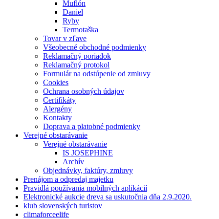
Muflón
Daniel
Ryby
Termotaška
Tovar v zľave
Všeobecné obchodné podmienky
Reklamačný poriadok
Reklamačný protokol
Formulár na odstúpenie od zmluvy
Cookies
Ochrana osobných údajov
Certifikáty
Alergény
Kontakty
Doprava a platobné podmienky
Verejné obstarávanie
Verejné obstarávanie
IS JOSEPHINE
Archív
Objednávky, faktúry, zmluvy
Prenájom a odpredaj majetku
Pravidlá používania mobilných aplikácií
Elektronické aukcie dreva sa uskutočnia dňa 2.9.2020.
klub slovenských turistov
climaforceelife