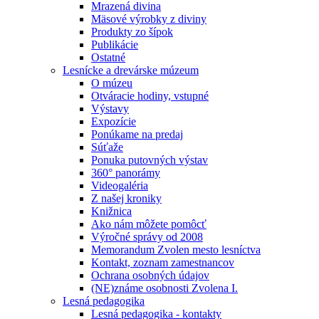
Mrazená divina
Mäsové výrobky z diviny
Produkty zo šípok
Publikácie
Ostatné
Lesnícke a drevárske múzeum
O múzeu
Otváracie hodiny, vstupné
Výstavy
Expozície
Ponúkame na predaj
Súťaže
Ponuka putovných výstav
360° panorámy
Videogaléria
Z našej kroniky
Knižnica
Ako nám môžete pomôcť
Výročné správy od 2008
Memorandum Zvolen mesto lesníctva
Kontakt, zoznam zamestnancov
Ochrana osobných údajov
(NE)známe osobnosti Zvolena I.
Lesná pedagogika
Lesná pedagogika - kontakty