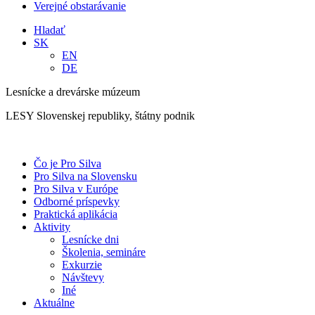
Verejné obstarávanie
Hladať
SK
EN
DE
Lesnícke a drevárske múzeum
LESY Slovenskej republiky, štátny podnik
Čo je Pro Silva
Pro Silva na Slovensku
Pro Silva v Európe
Odborné príspevky
Praktická aplikácia
Aktivity
Lesnícke dni
Školenia, semináre
Exkurzie
Návštevy
Iné
Aktuálne