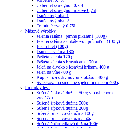
Alibernet 0,75l
Cabernet sauvignon 0,75l
Cabernet sauvignon ružové 0,75l
Darčekový obal 1
Darčekový obal 2
Tramín červený 0,75l
Mäsové výrobky
Jelenia saláma - jemne pikantná (100g)
Jelenia saláma s dubákovou príchuťou (100 g)
Jelení fuet (100g)
Danielia saláma 180g
Paštéta jelenia 170 g
Paštéta jelenia s brusnicami 170 g
Jeleň na divoko s lesnými hríbami 400 g
Jeleň na víne 400 g
Kapustnica s divinovou klobásou 400 g
Sviečková na smotane s jelením mäsom 400 g
Produkty lesa
Sušená šípková dužina 500g v bavlnenom
vrecúšku
Sušená šípková dužina 500g
Sušená šípková dužina 200g
Sušená brusnicová dužina 100g
Sušená brusnicová dužina 50g
Sušená čučoriedková dužina 100g