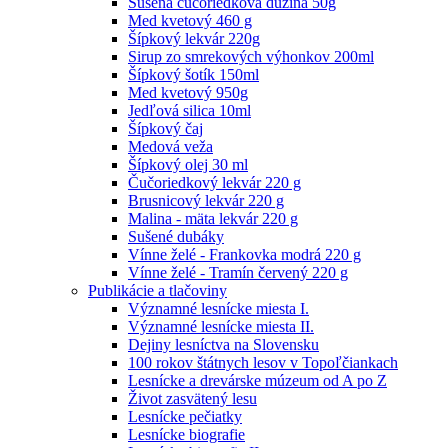
Sušená čučoriedková dužina 50g
Med kvetový 460 g
Šípkový lekvár 220g
Sirup zo smrekových výhonkov 200ml
Šípkový šotík 150ml
Med kvetový 950g
Jedľová silica 10ml
Šípkový čaj
Medová veža
Šípkový olej 30 ml
Čučoriedkový lekvár 220 g
Brusnicový lekvár 220 g
Malina - mäta lekvár 220 g
Sušené dubáky
Vínne želé - Frankovka modrá 220 g
Vínne želé - Tramín červený 220 g
Publikácie a tlačoviny
Významné lesnícke miesta I.
Významné lesnícke miesta II.
Dejiny lesníctva na Slovensku
100 rokov štátnych lesov v Topoľčiankach
Lesnícke a drevárske múzeum od A po Z
Život zasvätený lesu
Lesnícke pečiatky
Lesnícke biografie