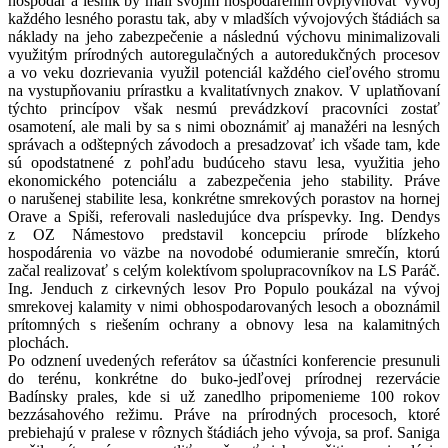
hospodár a lesník by mali svojim hospodárením ovplyvňovať vývoj
každého lesného porastu tak, aby v mladších vývojových štádiách sa
náklady na jeho zabezpečenie a následnú výchovu minimalizovali
využitým prírodných autoregulačných a autoredukčných procesov
a vo veku dozrievania využil potenciál každého cieľového stromu
na vystupňovaniu prírastku a kvalitatívnych znakov. V uplatňovaní
týchto princípov však nesmú prevádzkoví pracovníci zostať
osamotení, ale mali by sa s nimi oboznámiť aj manažéri na lesných
správach a odštepných závodoch a presadzovať ich všade tam, kde
sú opodstatnené z pohľadu budúceho stavu lesa, využitia jeho
ekonomického potenciálu a zabezpečenia jeho stability. Práve
o narušenej stabilite lesa, konkrétne smrekových porastov na hornej
Orave a Spiši, referovali nasledujúce dva príspevky. Ing. Dendys
z OZ Námestovo predstavil koncepciu prírode blízkeho
hospodárenia vo väzbe na novodobé odumieranie smrečín, ktorú
začal realizovať s celým kolektívom spolupracovníkov na LS Paráč.
Ing. Jenduch z cirkevných lesov Pro Populo poukázal na vývoj
smrekovej kalamity v nimi obhospodarovaných lesoch a oboznámil
prítomných s riešením ochrany a obnovy lesa na kalamitných
plochách.
Po odznení uvedených referátov sa účastníci konferencie presunuli
do terénu, konkrétne do buko-jedľovej prírodnej rezervácie
Badínsky prales, kde si už zanedlho pripomenieme 100 rokov
bezzásahového režimu. Práve na prírodných procesoch, ktoré
prebiehajú v pralese v rôznych štádiách jeho vývoja, sa prof. Saniga