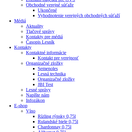
Obchodné verejné súťaže
Ukončené
Vyhodnotenie verejných obchodných súťaží
Médiá
Aktuality
Tlačové správy
Kontakty pre médiá
Časopis Lesník
Kontakty
Kontaktné informácie
Kontakt pre verejnosť
Organizačné zložky
Semenoles
Lesná technika
Organizačné zložky
JBI Test
Lesné správy
Napíšte nám
Infozákon
E-shop
Víno
Rízling rýnsky 0,75l
Rulandské biele 0,75l
Chardonnay 0,75l