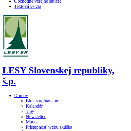
Obchodné verejné súťaže
Textová verzia
LESY Slovenskej republiky,
š.p.
Domov
Blok s upútavkami
Kalendár
Tipy
Newsletter
Marks
Prístupnosť webu skúška