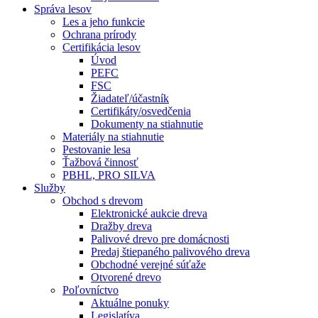
Správa lesov
Les a jeho funkcie
Ochrana prírody
Certifikácia lesov
Úvod
PEFC
FSC
Žiadateľ/účastník
Certifikáty/osvedčenia
Dokumenty na stiahnutie
Materiály na stiahnutie
Pestovanie lesa
Ťažbová činnosť
PBHL, PRO SILVA
Služby
Obchod s drevom
Elektronické aukcie dreva
Dražby dreva
Palivové drevo pre domácnosti
Predaj štiepaného palivového dreva
Obchodné verejné súťaže
Otvorené drevo
Poľovníctvo
Aktuálne ponuky
Legislatíva