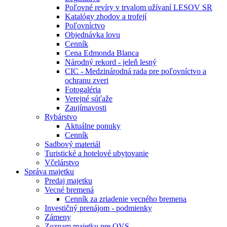
Poľovné revíry v trvalom užívaní LESOV SR
Katalógy zhodov a trofejí
Poľovníctvo
Objednávka lovu
Cenník
Cena Edmonda Blanca
Národný rekord - jeleň lesný
CIC - Medzinárodná rada pre poľovníctvo a
ochranu zveri
Fotogaléria
Verejné súťaže
Zaujímavosti
Rybárstvo
Aktuálne ponuky
Cenník
Sadbový materiál
Turistické a hotelové ubytovanie
Včelárstvo
Správa majetku
Predaj majetku
Vecné bremená
Cenník za zriadenie vecného bremena
Investičný prenájom - podmienky
Zámeny
Zoznam majetku pre OVS