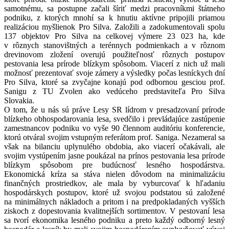
samotnému, sa postupne začali šíriť medzi pracovníkmi štátneho
podniku, z ktorých mnohí sa k hnutiu aktívne pripojili priamou
realizáciou myšlienok Pro Silva. Založili a zadokumentovali spolu
137 objektov Pro Silva na celkovej výmere 23 023 ha, kde
v rôznych stanovištných a terénnych podmienkach a v rôznom
drevinovom zložení overujú použiteľnosť rôznych postupov
pestovania lesa prírode blízkym spôsobom. Viacerí z nich už mali
možnosť prezentovať svoje zámery a výsledky počas lesníckych dní
Pro Silva, ktoré sa zvyčajne konajú pod odbornou gesciou prof.
Sanigu z TU Zvolen ako vedúceho predstaviteľa Pro Silva
Slovakia.
O tom, že u nás sú práve Lesy SR lídrom v presadzovaní prírode
blízkeho obhospodarovania lesa, svedčilo i prevládajúce zastúpenie
zamestnancov podniku vo vyše 90 člennom auditóriu konferencie,
ktorú otváral svojim vstupným referátom prof. Saniga. Nezameral sa
však na bilanciu uplynulého obdobia, ako viacerí očakávali, ale
svojim vystúpením jasne poukázal na prínos pestovania lesa prírode
blízkym spôsobom pre budúcnosť lesného hospodárstva.
Ekonomická kríza sa stáva nielen dôvodom na minimalizáciu
finančných prostriedkov, ale mala by vyburcovať k hľadaniu
hospodárskych postupov, ktoré už svojou podstatou sú založené
na minimálnych nákladoch a pritom i na predpokladaných vyšších
ziskoch z dopestovania kvalitnejších sortimentov. V pestovaní lesa
sa tvorí ekonomika lesného podniku a preto každý odborný lesný