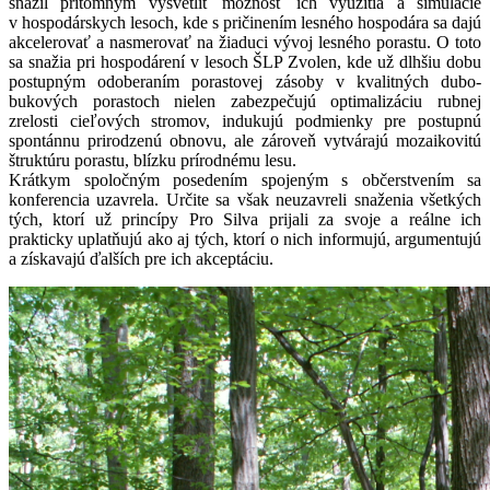
snažil prítomným vysvetliť možnosť ich využitia a simulácie
v hospodárskych lesoch, kde s pričinením lesného hospodára sa dajú
akcelerovať a nasmerovať na žiaduci vývoj lesného porastu. O toto
sa snažia pri hospodárení v lesoch ŠLP Zvolen, kde už dlhšiu dobu
postupným odoberaním porastovej zásoby v kvalitných dubo-
bukových porastoch nielen zabezpečujú optimalizáciu rubnej
zrelosti cieľových stromov, indukujú podmienky pre postupnú
spontánnu prirodzenú obnovu, ale zároveň vytvárajú mozaikovitú
štruktúru porastu, blízku prírodnému lesu.
Krátkym spoločným posedením spojeným s občerstvením sa
konferencia uzavrela. Určite sa však neuzavreli snaženia všetkých
tých, ktorí už princípy Pro Silva prijali za svoje a reálne ich
prakticky uplatňujú ako aj tých, ktorí o nich informujú, argumentujú
a získavajú ďalších pre ich akceptáciu.