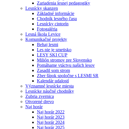
Zariadenia lesnej pedagogiky
Lesnícky skanzen
Základné informácie
Chodník lesného času
Lesnícky cintorín
Fotogaléria
Lesná škola Levice
Komunikačné projekty
Behaj lesmi
Les nie je smetisko
LESY SKI CUP
Milión stromov pre Slovensko
Pomáhame vtáctvu našich lesov
Zasadil som strom
Zber šípok spoločne s LESMI SR
Kalendár udalostí
Významné lesnícke miesta
Lesnícke náučné chodníky
Zubria zvernica
Otvorené drevo
Naj horár
Naj horár 2022
Naj horár 2023
Naj horár 2024
Naj horár 2025