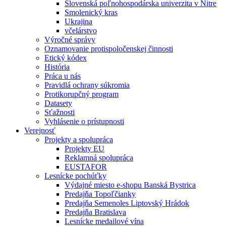
Slovenská poľnohospodárska univerzita v Nitre
Smolenický kras
Ukrajina
včelárstvo
Výročné správy
Oznamovanie protispoločenskej činnosti
Etický kódex
História
Práca u nás
Pravidlá ochrany súkromia
Protikorupčný program
Datasety
Sťažnosti
Vyhlásenie o prístupnosti
Verejnosť
Projekty a spolupráca
Projekty EU
Reklamná spolupráca
EUSTAFOR
Lesnícke pochúťky
Výdajné miesto e-shopu Banská Bystrica
Predajňa Topoľčianky
Predajňa Semenoles Liptovský Hrádok
Predajňa Bratislava
Lesnícke medailové vína