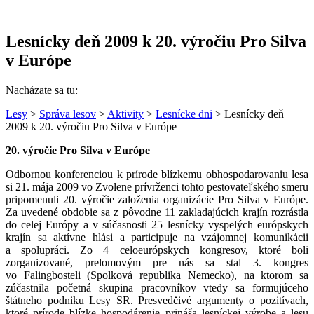
Lesnícky deň 2009 k 20. výročiu Pro Silva
v Európe
Nacházate sa tu:
Lesy
>
Správa lesov
>
Aktivity
>
Lesnícke dni
> Lesnícky deň
2009 k 20. výročiu Pro Silva v Európe
20
. výročie Pro Silva v Európe
Odbornou konferenciou k prírode blízkemu obhospodarovaniu lesa
si 21. mája 2009 vo Zvolene prívrženci tohto pestovateľského smeru
pripomenuli 20. výročie založenia organizácie Pro Silva v Európe.
Za uvedené obdobie sa z pôvodne 11 zakladajúcich krajín rozrástla
do celej Európy a v súčasnosti 25 lesnícky vyspelých európskych
krajín sa aktívne hlási a participuje na vzájomnej komunikácii
a spolupráci. Zo 4 celoeurópskych kongresov, ktoré boli
zorganizované, prelomovým pre nás sa stal 3. kongres
vo Falingbosteli (Spolková republika Nemecko), na ktorom sa
zúčastnila početná skupina pracovníkov vtedy sa formujúceho
štátneho podniku Lesy SR. Presvedčivé argumenty o pozitívach,
ktoré prírode blízke hospodárenie prináša lesníckej výrobe a lesu