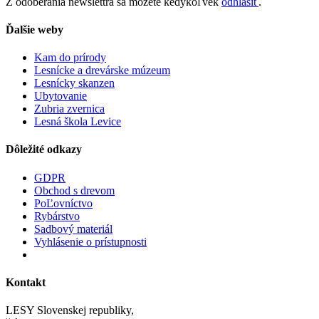
Z odoberania newslettra sa môžete kedykoľvek
odhlásiť
.
Ďalšie weby
Kam do prírody
Lesnícke a drevárske múzeum
Lesnícky skanzen
Ubytovanie
Zubria zvernica
Lesná škola Levice
Dôležité odkazy
GDPR
Obchod s drevom
PoĽovníctvo
Rybárstvo
Sadbový materiál
Vyhlásenie o prístupnosti
Kontakt
LESY Slovenskej republiky,