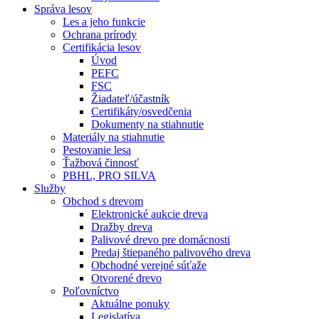
Správa lesov
Les a jeho funkcie
Ochrana prírody
Certifikácia lesov
Úvod
PEFC
FSC
Žiadateľ/účastník
Certifikáty/osvedčenia
Dokumenty na stiahnutie
Materiály na stiahnutie
Pestovanie lesa
Ťažbová činnosť
PBHL, PRO SILVA
Služby
Obchod s drevom
Elektronické aukcie dreva
Dražby dreva
Palivové drevo pre domácnosti
Predaj štiepaného palivového dreva
Obchodné verejné súťaže
Otvorené drevo
Poľovníctvo
Aktuálne ponuky
Legislatíva