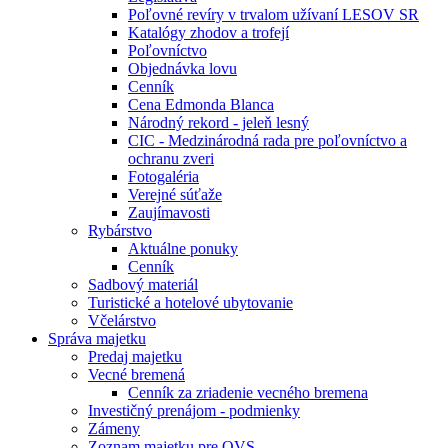
Poľovné revíry v trvalom užívaní LESOV SR
Katalógy zhodov a trofejí
Poľovníctvo
Objednávka lovu
Cenník
Cena Edmonda Blanca
Národný rekord - jeleň lesný
CIC - Medzinárodná rada pre poľovníctvo a
ochranu zveri
Fotogaléria
Verejné súťaže
Zaujímavosti
Rybárstvo
Aktuálne ponuky
Cenník
Sadbový materiál
Turistické a hotelové ubytovanie
Včelárstvo
Správa majetku
Predaj majetku
Vecné bremená
Cenník za zriadenie vecného bremena
Investičný prenájom - podmienky
Zámeny
Zoznam majetku pre OVS