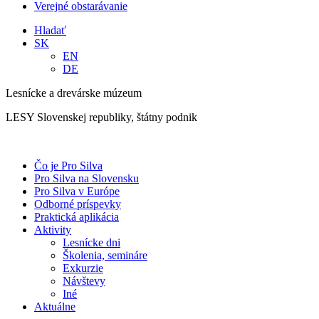
Verejné obstarávanie
Hladať
SK
EN
DE
Lesnícke a drevárske múzeum
LESY Slovenskej republiky, štátny podnik
Čo je Pro Silva
Pro Silva na Slovensku
Pro Silva v Európe
Odborné príspevky
Praktická aplikácia
Aktivity
Lesnícke dni
Školenia, semináre
Exkurzie
Návštevy
Iné
Aktuálne