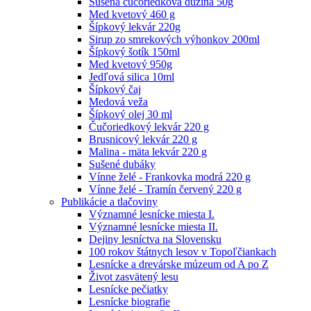
Sušená čučoriedková dužina 50g
Med kvetový 460 g
Šípkový lekvár 220g
Sirup zo smrekových výhonkov 200ml
Šípkový šotík 150ml
Med kvetový 950g
Jedľová silica 10ml
Šípkový čaj
Medová veža
Šípkový olej 30 ml
Čučoriedkový lekvár 220 g
Brusnicový lekvár 220 g
Malina - mäta lekvár 220 g
Sušené dubáky
Vínne želé - Frankovka modrá 220 g
Vínne želé - Tramín červený 220 g
Publikácie a tlačoviny
Významné lesnícke miesta I.
Významné lesnícke miesta II.
Dejiny lesníctva na Slovensku
100 rokov štátnych lesov v Topoľčiankach
Lesnícke a drevárske múzeum od A po Z
Život zasvätený lesu
Lesnícke pečiatky
Lesnícke biografie