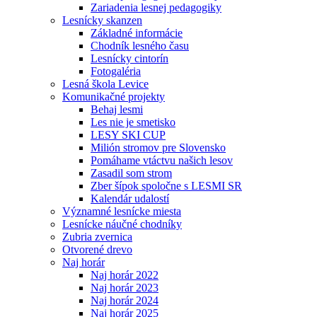
Zariadenia lesnej pedagogiky
Lesnícky skanzen
Základné informácie
Chodník lesného času
Lesnícky cintorín
Fotogaléria
Lesná škola Levice
Komunikačné projekty
Behaj lesmi
Les nie je smetisko
LESY SKI CUP
Milión stromov pre Slovensko
Pomáhame vtáctvu našich lesov
Zasadil som strom
Zber šípok spoločne s LESMI SR
Kalendár udalostí
Významné lesnícke miesta
Lesnícke náučné chodníky
Zubria zvernica
Otvorené drevo
Naj horár
Naj horár 2022
Naj horár 2023
Naj horár 2024
Naj horár 2025