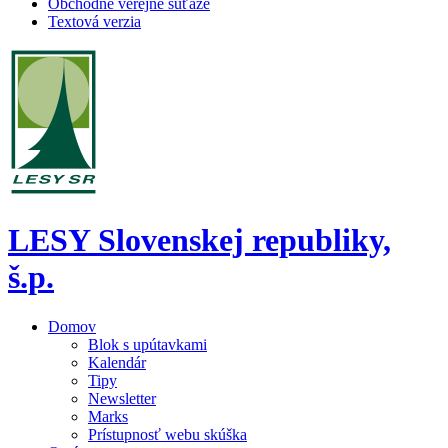
Obchodné verejné súťaže
Textová verzia
LESY Slovenskej republiky,
š.p.
Domov
Blok s upútavkami
Kalendár
Tipy
Newsletter
Marks
Prístupnosť webu skúška