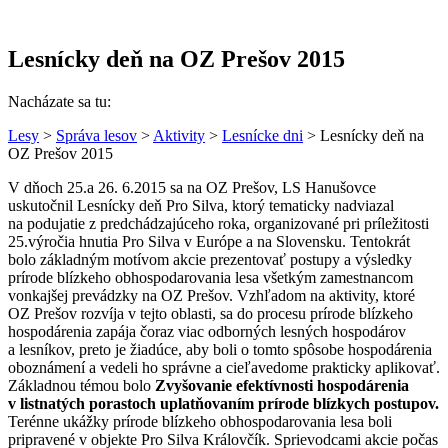
Lesnícky deň na OZ Prešov 2015
Nacházate sa tu:
Lesy
>
Správa lesov
>
Aktivity
>
Lesnícke dni
> Lesnícky deň na
OZ Prešov 2015
V dňoch 25.a 26. 6.2015 sa na OZ Prešov, LS Hanušovce
uskutočnil Lesnícky deň Pro Silva, ktorý tematicky nadviazal
na podujatie z predchádzajúceho roka, organizované pri príležitosti
25.výročia hnutia Pro Silva v Európe a na Slovensku. Tentokrát
bolo základným motívom akcie prezentovať postupy a výsledky
prírode blízkeho obhospodarovania lesa všetkým zamestnancom
vonkajšej prevádzky na OZ Prešov. Vzhľadom na aktivity, ktoré
OZ Prešov rozvíja v tejto oblasti, sa do procesu prírode blízkeho
hospodárenia zapája čoraz viac odborných lesných hospodárov
a lesníkov, preto je žiadúce, aby boli o tomto spôsobe hospodárenia
oboznámení a vedeli ho správne a cieľavedome prakticky aplikovať.
Základnou témou bolo
Zvyšovanie efektívnosti hospodárenia
v listnatých porastoch uplatňovaním prírode blízkych postupov.
Terénne ukážky prírode blízkeho obhospodarovania lesa boli
pripravené v objekte Pro Silva Královčík. Sprievodcami akcie počas