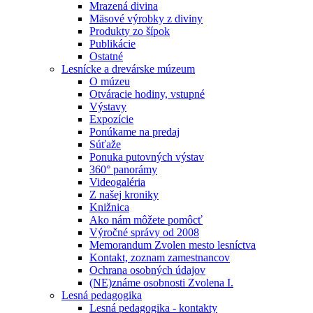
Mrazená divina
Mäsové výrobky z diviny
Produkty zo šípok
Publikácie
Ostatné
Lesnícke a drevárske múzeum
O múzeu
Otváracie hodiny, vstupné
Výstavy
Expozície
Ponúkame na predaj
Súťaže
Ponuka putovných výstav
360° panorámy
Videogaléria
Z našej kroniky
Knižnica
Ako nám môžete pomôcť
Výročné správy od 2008
Memorandum Zvolen mesto lesníctva
Kontakt, zoznam zamestnancov
Ochrana osobných údajov
(NE)známe osobnosti Zvolena I.
Lesná pedagogika
Lesná pedagogika - kontakty