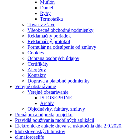
Muflón
Daniel
Ryby
Termotaška
Tovar v zľave
Všeobecné obchodné podmienky
Reklamačný poriadok
Reklamačný protokol
Formulár na odstúpenie od zmluvy
Cookies
Ochrana osobných údajov
Certifikáty
Alergény
Kontakty
Doprava a platobné podmienky
Verejné obstarávanie
Verejné obstarávanie
IS JOSEPHINE
Archív
Objednávky, faktúry, zmluvy
Prenájom a odpredaj majetku
Pravidlá používania mobilných aplikácií
Elektronické aukcie dreva sa uskutočnia dňa 2.9.2020.
klub slovenských turistov
climaforceelife