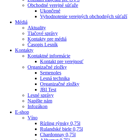
Obchodné verejné súťaže
Ukončené
Vyhodnotenie verejných obchodných súťaží
Médiá
Aktuality
Tlačové správy
Kontakty pre médiá
Časopis Lesník
Kontakty
Kontaktné informácie
Kontakt pre verejnosť
Organizačné zložky
Semenoles
Lesná technika
Organizačné zložky
JBI Test
Lesné správy
Napíšte nám
Infozákon
E-shop
Víno
Rízling rýnsky 0,75l
Rulandské biele 0,75l
Chardonnay 0,75l