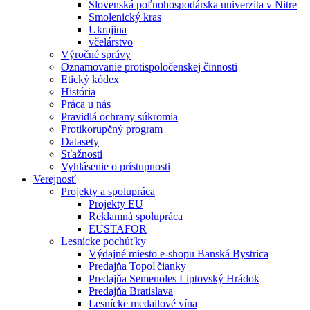
Slovenská poľnohospodárska univerzita v Nitre
Smolenický kras
Ukrajina
včelárstvo
Výročné správy
Oznamovanie protispoločenskej činnosti
Etický kódex
História
Práca u nás
Pravidlá ochrany súkromia
Protikorupčný program
Datasety
Sťažnosti
Vyhlásenie o prístupnosti
Verejnosť
Projekty a spolupráca
Projekty EU
Reklamná spolupráca
EUSTAFOR
Lesnícke pochúťky
Výdajné miesto e-shopu Banská Bystrica
Predajňa Topoľčianky
Predajňa Semenoles Liptovský Hrádok
Predajňa Bratislava
Lesnícke medailové vína