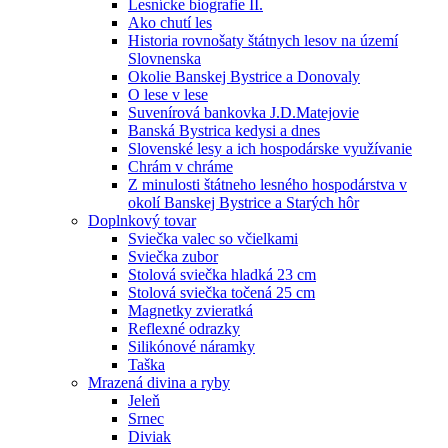
Lesnícke biografie II.
Ako chutí les
Historia rovnošaty štátnych lesov na území
Slovnenska
Okolie Banskej Bystrice a Donovaly
O lese v lese
Suvenírová bankovka J.D.Matejovie
Banská Bystrica kedysi a dnes
Slovenské lesy a ich hospodárske využívanie
Chrám v chráme
Z minulosti štátneho lesného hospodárstva v
okolí Banskej Bystrice a Starých hôr
Doplnkový tovar
Sviečka valec so včielkami
Sviečka zubor
Stolová sviečka hladká 23 cm
Stolová sviečka točená 25 cm
Magnetky zvieratká
Reflexné odrazky
Silikónové náramky
Taška
Mrazená divina a ryby
Jeleň
Srnec
Diviak