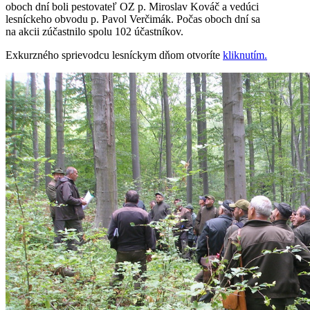
oboch dní boli pestovateľ OZ p. Miroslav Kováč a vedúci
lesníckeho obvodu p. Pavol Verčimák. Počas oboch dní sa
na akcii zúčastnilo spolu 102 účastníkov.
Exkurzného sprievodcu lesníckym dňom otvoríte
kliknutím.