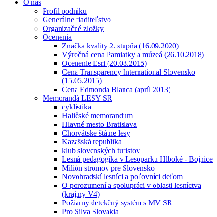
O nás
Profil podniku
Generálne riaditeľstvo
Organizačné zložky
Ocenenia
Značka kvality 2. stupňa (16.09.2020)
Výročná cena Pamiatky a múzeá (26.10.2018)
Ocenenie Esri (20.08.2015)
Cena Transparency International Slovensko
(15.05.2015)
Cena Edmonda Blanca (apríl 2013)
Memorandá LESY SR
cyklistika
Haličské memorandum
Hlavné mesto Bratislava
Chorvátske štátne lesy
Kazašská republika
klub slovenských turistov
Lesná pedagogika v Lesoparku Hlboké - Bojnice
Milión stromov pre Slovensko
Novohradskí lesníci a poľovníci deťom
O porozumení a spolupráci v oblasti lesníctva
(krajiny V4)
Požiarny detekčný systém s MV SR
Pro Silva Slovakia