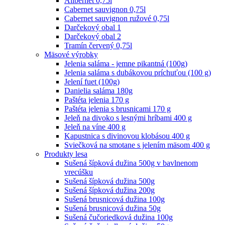
Alibernet 0,75l
Cabernet sauvignon 0,75l
Cabernet sauvignon ružové 0,75l
Darčekový obal 1
Darčekový obal 2
Tramín červený 0,75l
Mäsové výrobky
Jelenia saláma - jemne pikantná (100g)
Jelenia saláma s dubákovou príchuťou (100 g)
Jelení fuet (100g)
Danielia saláma 180g
Paštéta jelenia 170 g
Paštéta jelenia s brusnicami 170 g
Jeleň na divoko s lesnými hríbami 400 g
Jeleň na víne 400 g
Kapustnica s divinovou klobásou 400 g
Sviečková na smotane s jelením mäsom 400 g
Produkty lesa
Sušená šípková dužina 500g v bavlnenom
vrecúšku
Sušená šípková dužina 500g
Sušená šípková dužina 200g
Sušená brusnicová dužina 100g
Sušená brusnicová dužina 50g
Sušená čučoriedková dužina 100g