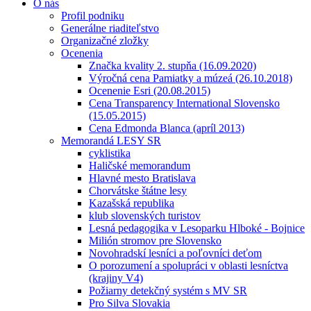
O nás
Profil podniku
Generálne riaditeľstvo
Organizačné zložky
Ocenenia
Značka kvality 2. stupňa (16.09.2020)
Výročná cena Pamiatky a múzeá (26.10.2018)
Ocenenie Esri (20.08.2015)
Cena Transparency International Slovensko
(15.05.2015)
Cena Edmonda Blanca (apríl 2013)
Memorandá LESY SR
cyklistika
Haličské memorandum
Hlavné mesto Bratislava
Chorvátske štátne lesy
Kazašská republika
klub slovenských turistov
Lesná pedagogika v Lesoparku Hlboké - Bojnice
Milión stromov pre Slovensko
Novohradskí lesníci a poľovníci deťom
O porozumení a spolupráci v oblasti lesníctva
(krajiny V4)
Požiarny detekčný systém s MV SR
Pro Silva Slovakia