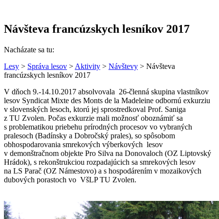
Návšteva francúzskych lesníkov 2017
Nacházate sa tu:
Lesy
>
Správa lesov
>
Aktivity
>
Návštevy
> Návšteva
francúzskych lesníkov 2017
V dňoch 9.-14.10.2017 absolvovala 26-členná skupina vlastníkov
lesov Syndicat Mixte des Monts de la Madeleine odbornú exkurziu
v slovenských lesoch, ktorú jej sprostredkoval Prof. Saniga
z TU Zvolen. Počas exkurzie mali možnosť oboznámiť sa
s problematikou priebehu prírodných procesov vo vybraných
pralesoch (Badínsky a Dobročský prales), so spôsobom
obhospodarovania smrekových výberkových lesov
v demonštračnom objekte Pro Silva na Donovaloch (OZ Liptovský
Hrádok), s rekonštrukciou rozpadajúcich sa smrekových lesov
na LS Parač (OZ Námestovo) a s hospodárením v mozaikových
dubových porastoch vo VšLP TU Zvolen.