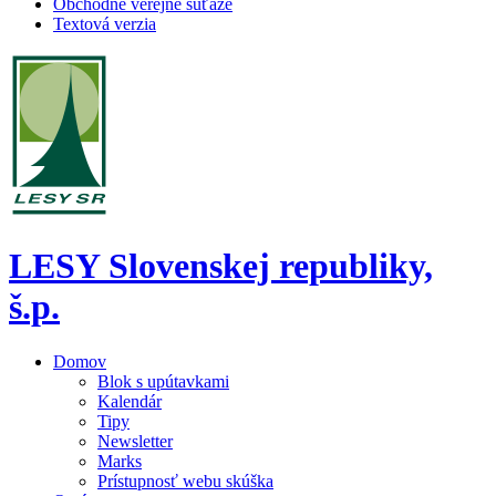
Obchodné verejné súťaže
Textová verzia
LESY Slovenskej republiky,
š.p.
Domov
Blok s upútavkami
Kalendár
Tipy
Newsletter
Marks
Prístupnosť webu skúška