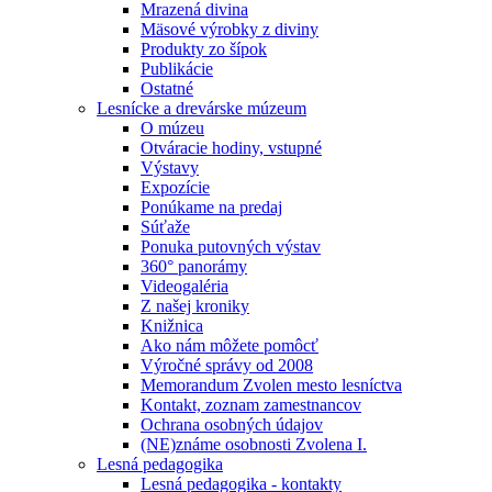
Mrazená divina
Mäsové výrobky z diviny
Produkty zo šípok
Publikácie
Ostatné
Lesnícke a drevárske múzeum
O múzeu
Otváracie hodiny, vstupné
Výstavy
Expozície
Ponúkame na predaj
Súťaže
Ponuka putovných výstav
360° panorámy
Videogaléria
Z našej kroniky
Knižnica
Ako nám môžete pomôcť
Výročné správy od 2008
Memorandum Zvolen mesto lesníctva
Kontakt, zoznam zamestnancov
Ochrana osobných údajov
(NE)známe osobnosti Zvolena I.
Lesná pedagogika
Lesná pedagogika - kontakty