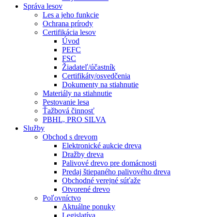
Správa lesov
Les a jeho funkcie
Ochrana prírody
Certifikácia lesov
Úvod
PEFC
FSC
Žiadateľ/účastník
Certifikáty/osvedčenia
Dokumenty na stiahnutie
Materiály na stiahnutie
Pestovanie lesa
Ťažbová činnosť
PBHL, PRO SILVA
Služby
Obchod s drevom
Elektronické aukcie dreva
Dražby dreva
Palivové drevo pre domácnosti
Predaj štiepaného palivového dreva
Obchodné verejné súťaže
Otvorené drevo
Poľovníctvo
Aktuálne ponuky
Legislatíva