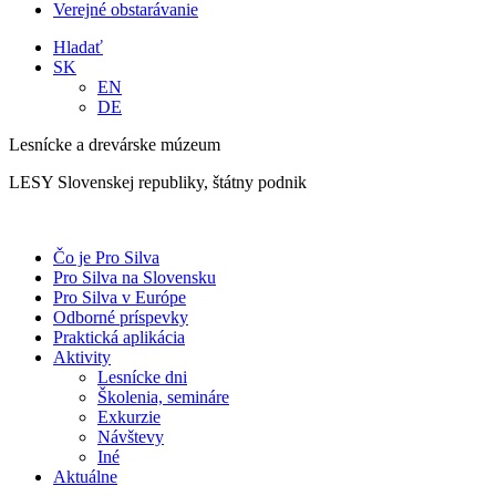
Verejné obstarávanie
Hladať
SK
EN
DE
Lesnícke a drevárske múzeum
LESY Slovenskej republiky, štátny podnik
Čo je Pro Silva
Pro Silva na Slovensku
Pro Silva v Európe
Odborné príspevky
Praktická aplikácia
Aktivity
Lesnícke dni
Školenia, semináre
Exkurzie
Návštevy
Iné
Aktuálne