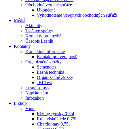
Obchodné verejné súťaže
Ukončené
Vyhodnotenie verejných obchodných súťaží
Médiá
Aktuality
Tlačové správy
Kontakty pre médiá
Časopis Lesník
Kontakty
Kontaktné informácie
Kontakt pre verejnosť
Organizačné zložky
Semenoles
Lesná technika
Organizačné zložky
JBI Test
Lesné správy
Napíšte nám
Infozákon
E-shop
Víno
Rízling rýnsky 0,75l
Rulandské biele 0,75l
Chardonnay 0,75l