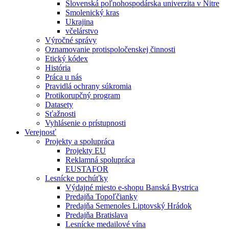
Slovenská poľnohospodárska univerzita v Nitre
Smolenický kras
Ukrajina
včelárstvo
Výročné správy
Oznamovanie protispoločenskej činnosti
Etický kódex
História
Práca u nás
Pravidlá ochrany súkromia
Protikorupčný program
Datasety
Sťažnosti
Vyhlásenie o prístupnosti
Verejnosť
Projekty a spolupráca
Projekty EU
Reklamná spolupráca
EUSTAFOR
Lesnícke pochúťky
Výdajné miesto e-shopu Banská Bystrica
Predajňa Topoľčianky
Predajňa Semenoles Liptovský Hrádok
Predajňa Bratislava
Lesnícke medailové vína