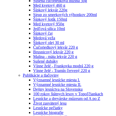
Sušená čučoriedková dužina 50g
Med kvetový 460 g
Šípkový lekvár 220g
Sirup zo smrekových výhonkov 200ml
Šípkový šotík 150ml
Med kvetový 950g
Jedľová silica 10ml
Šípkový čaj
Medová veža
Šípkový olej 30 ml
Čučoriedkový lekvár 220 g
Brusnicový lekvár 220 g
Malina - mäta lekvár 220 g
Sušené dubáky
Vínne želé - Frankovka modrá 220 g
Vínne želé - Tramín červený 220 g
Publikácie a tlačoviny
Významné lesnícke miesta I.
Významné lesnícke miesta II.
Dejiny lesníctva na Slovensku
100 rokov štátnych lesov v Topoľčiankach
Lesnícke a drevárske múzeum od A po Z
Život zasvätený lesu
Lesnícke pečiatky
Lesnícke biografie