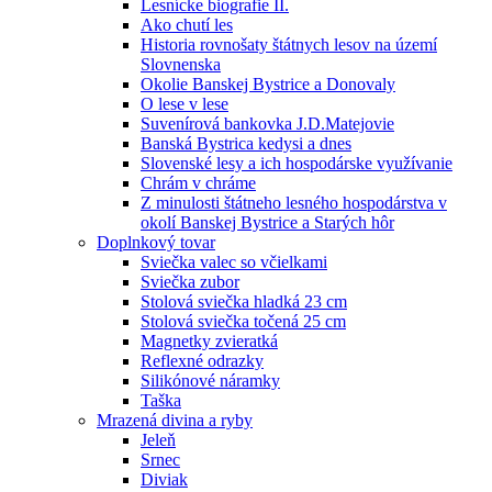
Lesnícke biografie II.
Ako chutí les
Historia rovnošaty štátnych lesov na území
Slovnenska
Okolie Banskej Bystrice a Donovaly
O lese v lese
Suvenírová bankovka J.D.Matejovie
Banská Bystrica kedysi a dnes
Slovenské lesy a ich hospodárske využívanie
Chrám v chráme
Z minulosti štátneho lesného hospodárstva v
okolí Banskej Bystrice a Starých hôr
Doplnkový tovar
Sviečka valec so včielkami
Sviečka zubor
Stolová sviečka hladká 23 cm
Stolová sviečka točená 25 cm
Magnetky zvieratká
Reflexné odrazky
Silikónové náramky
Taška
Mrazená divina a ryby
Jeleň
Srnec
Diviak