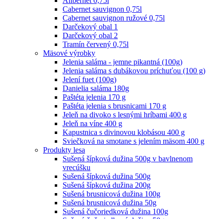
Alibernet 0,75l
Cabernet sauvignon 0,75l
Cabernet sauvignon ružové 0,75l
Darčekový obal 1
Darčekový obal 2
Tramín červený 0,75l
Mäsové výrobky
Jelenia saláma - jemne pikantná (100g)
Jelenia saláma s dubákovou príchuťou (100 g)
Jelení fuet (100g)
Danielia saláma 180g
Paštéta jelenia 170 g
Paštéta jelenia s brusnicami 170 g
Jeleň na divoko s lesnými hríbami 400 g
Jeleň na víne 400 g
Kapustnica s divinovou klobásou 400 g
Sviečková na smotane s jelením mäsom 400 g
Produkty lesa
Sušená šípková dužina 500g v bavlnenom
vrecúšku
Sušená šípková dužina 500g
Sušená šípková dužina 200g
Sušená brusnicová dužina 100g
Sušená brusnicová dužina 50g
Sušená čučoriedková dužina 100g