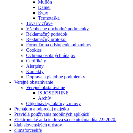
Muflón
Daniel
Ryby
Termotaška
Tovar v zľave
Všeobecné obchodné podmienky
Reklamačný poriadok
Reklamačný protokol
Formulár na odstúpenie od zmluvy
Cookies
Ochrana osobných údajov
Certifikáty
Alergény
Kontakty
Doprava a platobné podmienky
Verejné obstarávanie
Verejné obstarávanie
IS JOSEPHINE
Archív
Objednávky, faktúry, zmluvy
Prenájom a odpredaj majetku
Pravidlá používania mobilných aplikácií
Elektronické aukcie dreva sa uskutočnia dňa 2.9.2020.
klub slovenských turistov
climaforceelife