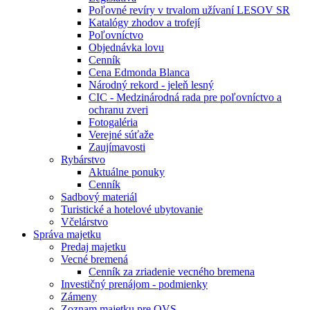
Poľovné revíry v trvalom užívaní LESOV SR
Katalógy zhodov a trofejí
Poľovníctvo
Objednávka lovu
Cenník
Cena Edmonda Blanca
Národný rekord - jeleň lesný
CIC - Medzinárodná rada pre poľovníctvo a
ochranu zveri
Fotogaléria
Verejné súťaže
Zaujímavosti
Rybárstvo
Aktuálne ponuky
Cenník
Sadbový materiál
Turistické a hotelové ubytovanie
Včelárstvo
Správa majetku
Predaj majetku
Vecné bremená
Cenník za zriadenie vecného bremena
Investičný prenájom - podmienky
Zámeny
Zoznam majetku pre OVS