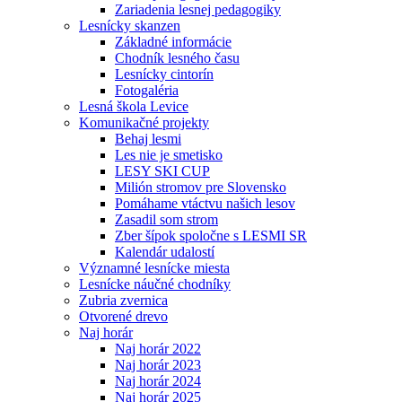
Zariadenia lesnej pedagogiky
Lesnícky skanzen
Základné informácie
Chodník lesného času
Lesnícky cintorín
Fotogaléria
Lesná škola Levice
Komunikačné projekty
Behaj lesmi
Les nie je smetisko
LESY SKI CUP
Milión stromov pre Slovensko
Pomáhame vtáctvu našich lesov
Zasadil som strom
Zber šípok spoločne s LESMI SR
Kalendár udalostí
Významné lesnícke miesta
Lesnícke náučné chodníky
Zubria zvernica
Otvorené drevo
Naj horár
Naj horár 2022
Naj horár 2023
Naj horár 2024
Naj horár 2025