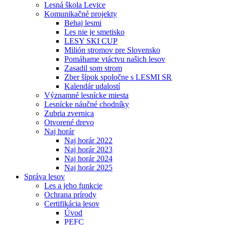
Lesná škola Levice
Komunikačné projekty
Behaj lesmi
Les nie je smetisko
LESY SKI CUP
Milión stromov pre Slovensko
Pomáhame vtáctvu našich lesov
Zasadil som strom
Zber šípok spoločne s LESMI SR
Kalendár udalostí
Významné lesnícke miesta
Lesnícke náučné chodníky
Zubria zvernica
Otvorené drevo
Naj horár
Naj horár 2022
Naj horár 2023
Naj horár 2024
Naj horár 2025
Správa lesov
Les a jeho funkcie
Ochrana prírody
Certifikácia lesov
Úvod
PEFC