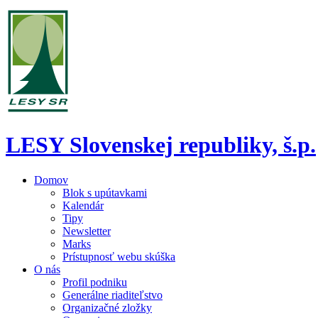
LESY Slovenskej republiky, š.p.
Domov
Blok s upútavkami
Kalendár
Tipy
Newsletter
Marks
Prístupnosť webu skúška
O nás
Profil podniku
Generálne riaditeľstvo
Organizačné zložky