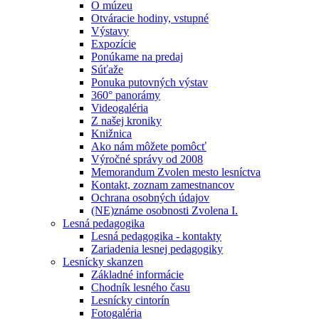
O múzeu
Otváracie hodiny, vstupné
Výstavy
Expozície
Ponúkame na predaj
Súťaže
Ponuka putovných výstav
360° panorámy
Videogaléria
Z našej kroniky
Knižnica
Ako nám môžete pomôcť
Výročné správy od 2008
Memorandum Zvolen mesto lesníctva
Kontakt, zoznam zamestnancov
Ochrana osobných údajov
(NE)známe osobnosti Zvolena I.
Lesná pedagogika
Lesná pedagogika - kontakty
Zariadenia lesnej pedagogiky
Lesnícky skanzen
Základné informácie
Chodník lesného času
Lesnícky cintorín
Fotogaléria