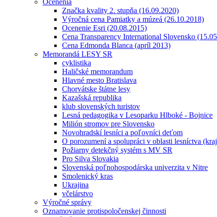
Ocenenia
Značka kvality 2. stupňa (16.09.2020)
Výročná cena Pamiatky a múzeá (26.10.2018)
Ocenenie Esri (20.08.2015)
Cena Transparency International Slovensko (15.0
Cena Edmonda Blanca (apríl 2013)
Memorandá LESY SR
cyklistika
Haličské memorandum
Hlavné mesto Bratislava
Chorvátske štátne lesy
Kazašská republika
klub slovenských turistov
Lesná pedagogika v Lesoparku Hlboké - Bojnice
Milión stromov pre Slovensko
Novohradskí lesníci a poľovníci deťom
O porozumení a spolupráci v oblasti lesníctva (kra
Požiarny detekčný systém s MV SR
Pro Silva Slovakia
Slovenská poľnohospodárska univerzita v Nitre
Smolenický kras
Ukrajina
včelárstvo
Výročné správy
Oznamovanie protispoločenskej činnosti