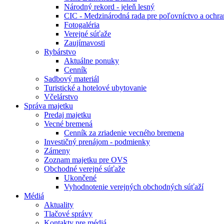
Národný rekord - jeleň lesný
CIC - Medzinárodná rada pre poľovníctvo a ochra
Fotogaléria
Verejné súťaže
Zaujímavosti
Rybárstvo
Aktuálne ponuky
Cenník
Sadbový materiál
Turistické a hotelové ubytovanie
Včelárstvo
Správa majetku
Predaj majetku
Vecné bremená
Cenník za zriadenie vecného bremena
Investičný prenájom - podmienky
Zámeny
Zoznam majetku pre OVS
Obchodné verejné súťaže
Ukončené
Vyhodnotenie verejných obchodných súťaží
Médiá
Aktuality
Tlačové správy
Kontakty pre médiá