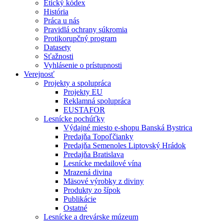
Etický kódex
História
Práca u nás
Pravidlá ochrany súkromia
Protikorupčný program
Datasety
Sťažnosti
Vyhlásenie o prístupnosti
Verejnosť
Projekty a spolupráca
Projekty EU
Reklamná spolupráca
EUSTAFOR
Lesnícke pochúťky
Výdajné miesto e-shopu Banská Bystrica
Predajňa Topoľčianky
Predajňa Semenoles Liptovský Hrádok
Predajňa Bratislava
Lesnícke medailové vína
Mrazená divina
Mäsové výrobky z diviny
Produkty zo šípok
Publikácie
Ostatné
Lesnícke a drevárske múzeum