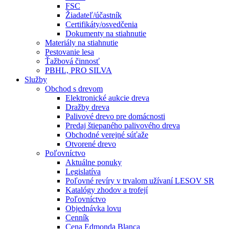
FSC
Žiadateľ/účastník
Certifikáty/osvedčenia
Dokumenty na stiahnutie
Materiály na stiahnutie
Pestovanie lesa
Ťažbová činnosť
PBHL, PRO SILVA
Služby
Obchod s drevom
Elektronické aukcie dreva
Dražby dreva
Palivové drevo pre domácnosti
Predaj štiepaného palivového dreva
Obchodné verejné súťaže
Otvorené drevo
Poľovníctvo
Aktuálne ponuky
Legislatíva
Poľovné revíry v trvalom užívaní LESOV SR
Katalógy zhodov a trofejí
Poľovníctvo
Objednávka lovu
Cenník
Cena Edmonda Blanca