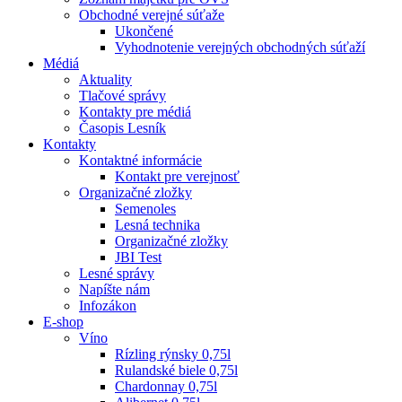
Obchodné verejné súťaže
Ukončené
Vyhodnotenie verejných obchodných súťaží
Médiá
Aktuality
Tlačové správy
Kontakty pre médiá
Časopis Lesník
Kontakty
Kontaktné informácie
Kontakt pre verejnosť
Organizačné zložky
Semenoles
Lesná technika
Organizačné zložky
JBI Test
Lesné správy
Napíšte nám
Infozákon
E-shop
Víno
Rízling rýnsky 0,75l
Rulandské biele 0,75l
Chardonnay 0,75l