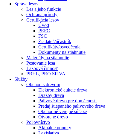
Správa lesov
Les a jeho funkcie
Ochrana prírody
Certifikácia lesov
Úvod
PEFC
FSC
Žiadateľ/účastník
Certifikáty/osvedčenia
Dokumenty na stiahnutie
Materiály na stiahnutie
Pestovanie lesa
Ťažbová činnosť
PBHL, PRO SILVA
Služby
Obchod s drevom
Elektronické aukcie dreva
Dražby dreva
Palivové drevo pre domácnosti
Predaj štiepaného palivového dreva
Obchodné verejné súťaže
Otvorené drevo
Poľovníctvo
Aktuálne ponuky
Legislatíva