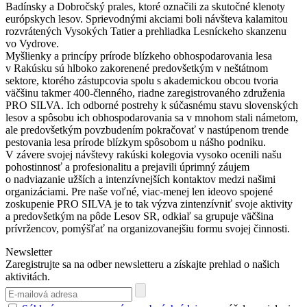
Badínsky a Dobročský prales, ktoré označili za skutočné klenoty
európskych lesov. Sprievodnými akciami boli návšteva kalamitou
rozvrátených Vysokých Tatier a prehliadka Lesníckeho skanzenu
vo Vydrove.
Myšlienky a princípy prírode blízkeho obhospodarovania lesa
v Rakúsku sú hlboko zakorenené predovšetkým v neštátnom
sektore, ktorého zástupcovia spolu s akademickou obcou tvoria
väčšinu takmer 400-členného, riadne zaregistrovaného združenia
PRO SILVA. Ich odborné postrehy k súčasnému stavu slovenských
lesov a spôsobu ich obhospodarovania sa v mnohom stali námetom,
ale predovšetkým povzbudením pokračovať v nastúpenom trende
pestovania lesa prírode blízkym spôsobom u nášho podniku.
V závere svojej návštevy rakúski kolegovia vysoko ocenili našu
pohostinnosť a profesionalitu a prejavili úprimný záujem
o nadviazanie užších a intenzívnejších kontaktov medzi našimi
organizáciami. Pre naše voľné, viac-menej len ideovo spojené
zoskupenie PRO SILVA je to tak výzva zintenzívniť svoje aktivity
a predovšetkým na pôde Lesov SR, odkiaľ sa grupuje väčšina
prívržencov, pomýšľať na organizovanejšiu formu svojej činnosti.
Newsletter
Zaregistrujte sa na odber newsletteru a získajte prehlad o našich
aktivitách.