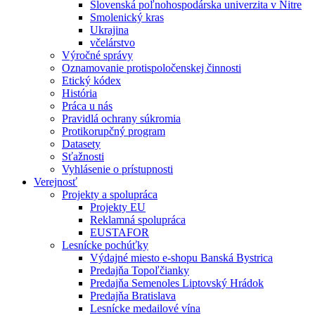
Slovenská poľnohospodárska univerzita v Nitre
Smolenický kras
Ukrajina
včelárstvo
Výročné správy
Oznamovanie protispoločenskej činnosti
Etický kódex
História
Práca u nás
Pravidlá ochrany súkromia
Protikorupčný program
Datasety
Sťažnosti
Vyhlásenie o prístupnosti
Verejnosť
Projekty a spolupráca
Projekty EU
Reklamná spolupráca
EUSTAFOR
Lesnícke pochúťky
Výdajné miesto e-shopu Banská Bystrica
Predajňa Topoľčianky
Predajňa Semenoles Liptovský Hrádok
Predajňa Bratislava
Lesnícke medailové vína