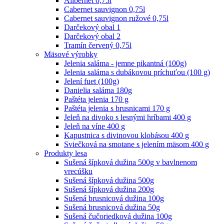
Alibernet 0,75l
Cabernet sauvignon 0,75l
Cabernet sauvignon ružové 0,75l
Darčekový obal 1
Darčekový obal 2
Tramín červený 0,75l
Mäsové výrobky
Jelenia saláma - jemne pikantná (100g)
Jelenia saláma s dubákovou príchuťou (100 g)
Jelení fuet (100g)
Danielia saláma 180g
Paštéta jelenia 170 g
Paštéta jelenia s brusnicami 170 g
Jeleň na divoko s lesnými hríbami 400 g
Jeleň na víne 400 g
Kapustnica s divinovou klobásou 400 g
Sviečková na smotane s jelením mäsom 400 g
Produkty lesa
Sušená šípková dužina 500g v bavlnenom
vrecúšku
Sušená šípková dužina 500g
Sušená šípková dužina 200g
Sušená brusnicová dužina 100g
Sušená brusnicová dužina 50g
Sušená čučoriedková dužina 100g