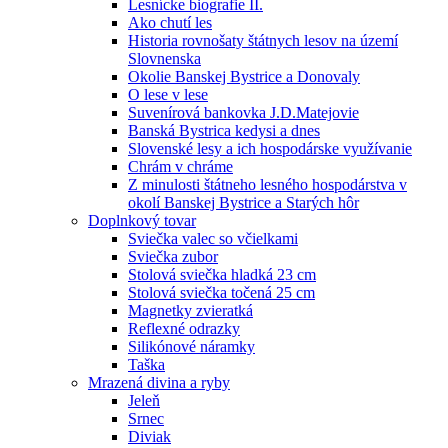
Lesnícke biografie II.
Ako chutí les
Historia rovnošaty štátnych lesov na území
Slovnenska
Okolie Banskej Bystrice a Donovaly
O lese v lese
Suvenírová bankovka J.D.Matejovie
Banská Bystrica kedysi a dnes
Slovenské lesy a ich hospodárske využívanie
Chrám v chráme
Z minulosti štátneho lesného hospodárstva v
okolí Banskej Bystrice a Starých hôr
Doplnkový tovar
Sviečka valec so včielkami
Sviečka zubor
Stolová sviečka hladká 23 cm
Stolová sviečka točená 25 cm
Magnetky zvieratká
Reflexné odrazky
Silikónové náramky
Taška
Mrazená divina a ryby
Jeleň
Srnec
Diviak