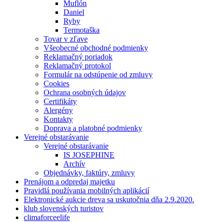
Muflón
Daniel
Ryby
Termotaška
Tovar v zľave
Všeobecné obchodné podmienky
Reklamačný poriadok
Reklamačný protokol
Formulár na odstúpenie od zmluvy
Cookies
Ochrana osobných údajov
Certifikáty
Alergény
Kontakty
Doprava a platobné podmienky
Verejné obstarávanie
Verejné obstarávanie
IS JOSEPHINE
Archív
Objednávky, faktúry, zmluvy
Prenájom a odpredaj majetku
Pravidlá používania mobilných aplikácií
Elektronické aukcie dreva sa uskutočnia dňa 2.9.2020.
klub slovenských turistov
climaforceelife