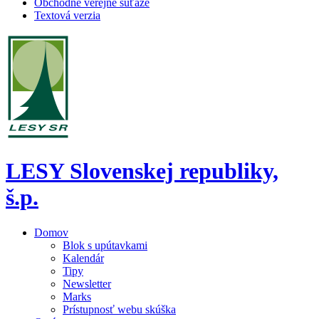
Obchodné verejné súťaže
Textová verzia
LESY Slovenskej republiky,
š.p.
Domov
Blok s upútavkami
Kalendár
Tipy
Newsletter
Marks
Prístupnosť webu skúška