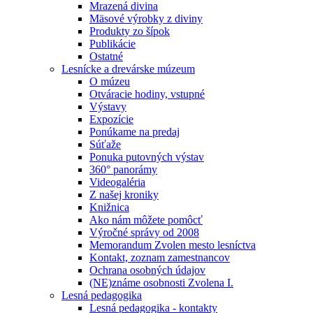
Mrazená divina
Mäsové výrobky z diviny
Produkty zo šípok
Publikácie
Ostatné
Lesnícke a drevárske múzeum
O múzeu
Otváracie hodiny, vstupné
Výstavy
Expozície
Ponúkame na predaj
Súťaže
Ponuka putovných výstav
360° panorámy
Videogaléria
Z našej kroniky
Knižnica
Ako nám môžete pomôcť
Výročné správy od 2008
Memorandum Zvolen mesto lesníctva
Kontakt, zoznam zamestnancov
Ochrana osobných údajov
(NE)známe osobnosti Zvolena I.
Lesná pedagogika
Lesná pedagogika - kontakty