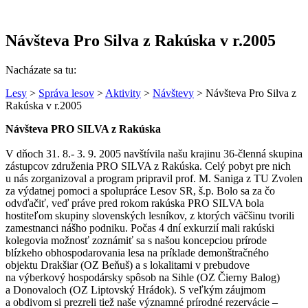
Návšteva Pro Silva z Rakúska v r.2005
Nacházate sa tu:
Lesy
>
Správa lesov
>
Aktivity
>
Návštevy
> Návšteva Pro Silva z
Rakúska v r.2005
Návšteva PRO SILVA z Rakúska
V dňoch 31. 8.- 3. 9. 2005 navštívila našu krajinu 36-členná skupina
zástupcov združenia PRO SILVA z Rakúska. Celý pobyt pre nich
u nás zorganizoval a program pripravil prof. M. Saniga z TU Zvolen
za výdatnej pomoci a spolupráce Lesov SR, š.p. Bolo sa za čo
odvďačiť, veď práve pred rokom rakúska PRO SILVA bola
hostiteľom skupiny slovenských lesníkov, z ktorých väčšinu tvorili
zamestnanci nášho podniku. Počas 4 dní exkurzií mali rakúski
kolegovia možnosť zoznámiť sa s našou koncepciou prírode
blízkeho obhospodarovania lesa na príklade demonštračného
objektu Drakšiar (OZ Beňuš) a s lokalitami v prebudove
na výberkový hospodársky spôsob na Sihle (OZ Čierny Balog)
a Donovaloch (OZ Liptovský Hrádok). S veľkým záujmom
a obdivom si prezreli tiež naše významné prírodné rezervácie –