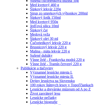
Sušená čučoriedková dužina 50g
Med kvetový 460 g
Šípkový lekvár 220g
Sirup zo smrekových výhonkov 200ml
Šípkový šotík 150ml
Med kvetový 950g
Jedľová silica 10ml
Šípkový čaj
Medová veža
Šípkový olej 30 ml
Čučoriedkový lekvár 220 g
Brusnicový lekvár 220 g
Malina - mäta lekvár 220 g
Sušené dubáky
Vínne želé - Frankovka modrá 220 g
Vínne želé - Tramín červený 220 g
Publikácie a tlačoviny
Významné lesnícke miesta I.
Významné lesnícke miesta II.
Dejiny lesníctva na Slovensku
100 rokov štátnych lesov v Topoľčiankach
Lesnícke a drevárske múzeum od A po Z
Život zasvätený lesu
Lesnícke pečiatky
Lesnícke biografie