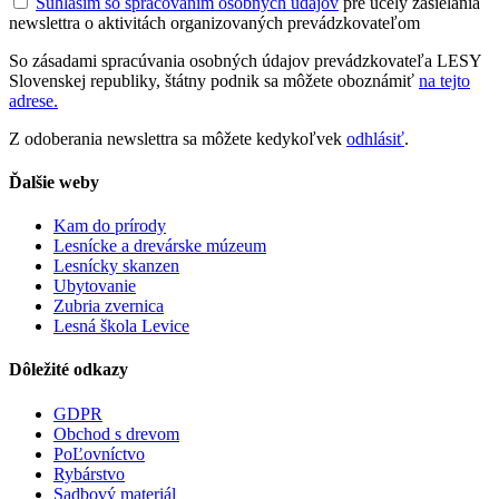
Súhlasím so spracovaním osobných údajov
pre účely zasielania
newslettra o aktivitách organizovaných prevádzkovateľom
So zásadami spracúvania osobných údajov prevádzkovateľa LESY
Slovenskej republiky, štátny podnik sa môžete oboznámiť
na tejto
adrese.
Z odoberania newslettra sa môžete kedykoľvek
odhlásiť
.
Ďalšie weby
Kam do prírody
Lesnícke a drevárske múzeum
Lesnícky skanzen
Ubytovanie
Zubria zvernica
Lesná škola Levice
Dôležité odkazy
GDPR
Obchod s drevom
PoĽovníctvo
Rybárstvo
Sadbový materiál