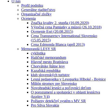
O nás
Profil podniku
Generálne riaditeľstvo
Organizačné zložky
Ocenenia
Značka kvality 2. stupňa (16.09.2020)
Výročná cena Pamiatky a múzeá (26.10.2018)
Ocenenie Esri (20.08.2015)
Cena Transparency International Slovensko
(15.05.2015)
Cena Edmonda Blanca (apríl 2013)
Memorandá LESY SR
cyklistika
Haličské memorandum
Hlavné mesto Bratislava
Chorvátske štátne lesy
Kazašská republika
klub slovenských turistov
Lesná pedagogika v Lesoparku Hlboké - Bojnice
Milión stromov pre Slovensko
Novohradskí lesníci a poľovníci deťom
O porozumení a spolupráci v oblasti lesníctva
(krajiny V4)
Požiarny detekčný systém s MV SR
Pro Silva Slovakia