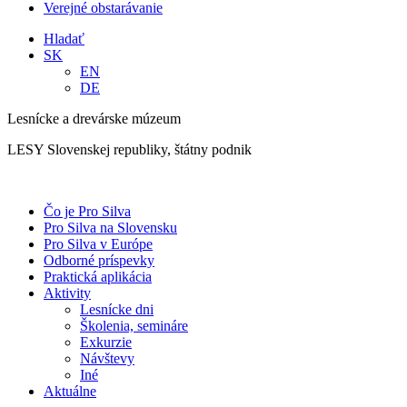
Verejné obstarávanie
Hladať
SK
EN
DE
Lesnícke a drevárske múzeum
LESY Slovenskej republiky, štátny podnik
Čo je Pro Silva
Pro Silva na Slovensku
Pro Silva v Európe
Odborné príspevky
Praktická aplikácia
Aktivity
Lesnícke dni
Školenia, semináre
Exkurzie
Návštevy
Iné
Aktuálne