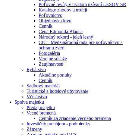
Poľovné revíry v trvalom užívaní LESOV SR
Katalógy zhodov a trofejí
Poľovníctvo
Objednávka lovu
Cenník
Cena Edmonda Blanca
Národný rekord - jeleň lesný
CIC - Medzinárodná rada pre poľovníctvo a
ochranu zveri
Fotogaléria
Verejné súťaže
Zaujímavosti
Rybárstvo
Aktuálne ponuky
Cenník
Sadbový materiál
Turistické a hotelové ubytovanie
Včelárstvo
Správa majetku
Predaj majetku
Vecné bremená
Cenník za zriadenie vecného bremena
Investičný prenájom - podmienky
Zámeny
Zoznam majetku pre OVS