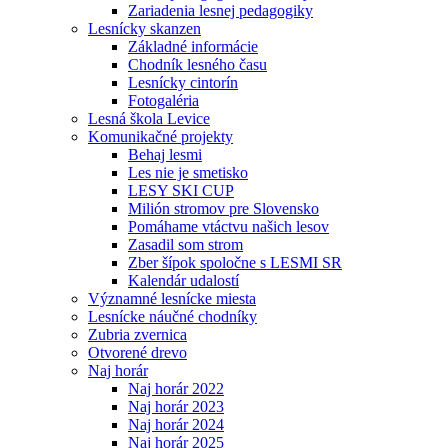
Zariadenia lesnej pedagogiky
Lesnícky skanzen
Základné informácie
Chodník lesného času
Lesnícky cintorín
Fotogaléria
Lesná škola Levice
Komunikačné projekty
Behaj lesmi
Les nie je smetisko
LESY SKI CUP
Milión stromov pre Slovensko
Pomáhame vtáctvu našich lesov
Zasadil som strom
Zber šípok spoločne s LESMI SR
Kalendár udalostí
Významné lesnícke miesta
Lesnícke náučné chodníky
Zubria zvernica
Otvorené drevo
Naj horár
Naj horár 2022
Naj horár 2023
Naj horár 2024
Naj horár 2025