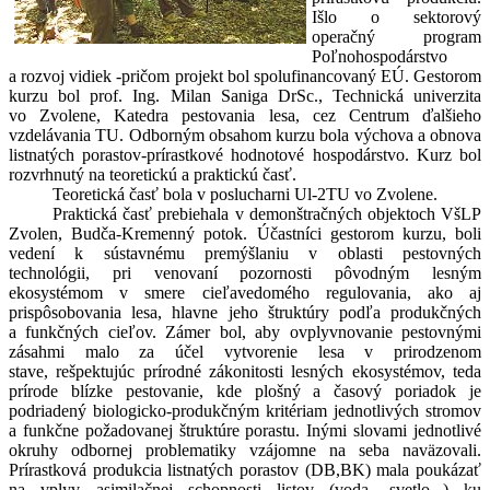
Išlo o sektorový
operačný program
Poľnohospodárstvo
a rozvoj vidiek -pričom projekt bol spolufinancovaný EÚ. Gestorom
kurzu bol prof. Ing. Milan Saniga DrSc., Technická univerzita
vo Zvolene, Katedra pestovania lesa, cez Centrum ďalšieho
vzdelávania TU. Odborným obsahom kurzu bola výchova a obnova
listnatých porastov-prírastkové hodnotové hospodárstvo. Kurz bol
rozvrhnutý na teoretickú a praktickú časť.
Teoretická časť bola v poslucharni Ul-2TU vo Zvolene.
Praktická časť prebiehala v demonštračných objektoch VšLP
Zvolen, Budča-Kremenný potok. Účastníci gestorom kurzu, boli
vedení k sústavnému premýšlaniu v oblasti pestovných
technológii, pri venovaní pozornosti pôvodným lesným
ekosystémom v smere cieľavedomého regulovania, ako aj
prispôsobovania lesa, hlavne jeho štruktúry podľa produkčných
a funkčných cieľov. Zámer bol, aby ovplyvnovanie pestovnými
zásahmi malo za účel vytvorenie lesa v prirodzenom
stave, rešpektujúc prírodné zákonitosti lesných ekosystémov, teda
prírode blízke pestovanie, kde plošný a časový poriadok je
podriadený biologicko-produkčným kritériam jednotlivých stromov
a funkčne požadovanej štruktúre porastu. Inými slovami jednotlivé
okruhy odbornej problematiky vzájomne na seba naväzovali.
Prírastková produkcia listnatých porastov (DB,BK) mala poukázať
na vplyv asimilačnej schopnosti listov (voda, svetlo...) ku