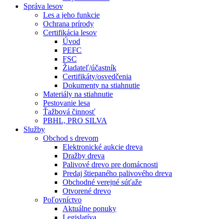
Správa lesov
Les a jeho funkcie
Ochrana prírody
Certifikácia lesov
Úvod
PEFC
FSC
Žiadateľ/účastník
Certifikáty/osvedčenia
Dokumenty na stiahnutie
Materiály na stiahnutie
Pestovanie lesa
Ťažbová činnosť
PBHL, PRO SILVA
Služby
Obchod s drevom
Elektronické aukcie dreva
Dražby dreva
Palivové drevo pre domácnosti
Predaj štiepaného palivového dreva
Obchodné verejné súťaže
Otvorené drevo
Poľovníctvo
Aktuálne ponuky
Legislatíva