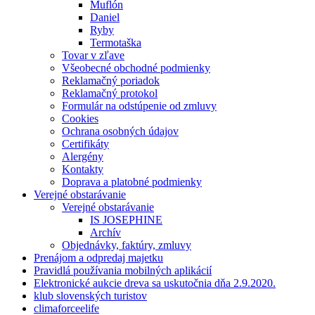
Muflón
Daniel
Ryby
Termotaška
Tovar v zľave
Všeobecné obchodné podmienky
Reklamačný poriadok
Reklamačný protokol
Formulár na odstúpenie od zmluvy
Cookies
Ochrana osobných údajov
Certifikáty
Alergény
Kontakty
Doprava a platobné podmienky
Verejné obstarávanie
Verejné obstarávanie
IS JOSEPHINE
Archív
Objednávky, faktúry, zmluvy
Prenájom a odpredaj majetku
Pravidlá používania mobilných aplikácií
Elektronické aukcie dreva sa uskutočnia dňa 2.9.2020.
klub slovenských turistov
climaforceelife