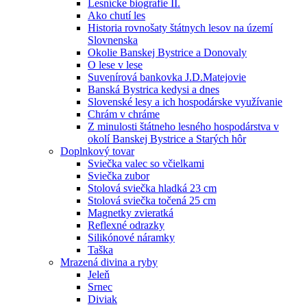
Lesnícke biografie II.
Ako chutí les
Historia rovnošaty štátnych lesov na území
Slovnenska
Okolie Banskej Bystrice a Donovaly
O lese v lese
Suvenírová bankovka J.D.Matejovie
Banská Bystrica kedysi a dnes
Slovenské lesy a ich hospodárske využívanie
Chrám v chráme
Z minulosti štátneho lesného hospodárstva v
okolí Banskej Bystrice a Starých hôr
Doplnkový tovar
Sviečka valec so včielkami
Sviečka zubor
Stolová sviečka hladká 23 cm
Stolová sviečka točená 25 cm
Magnetky zvieratká
Reflexné odrazky
Silikónové náramky
Taška
Mrazená divina a ryby
Jeleň
Srnec
Diviak