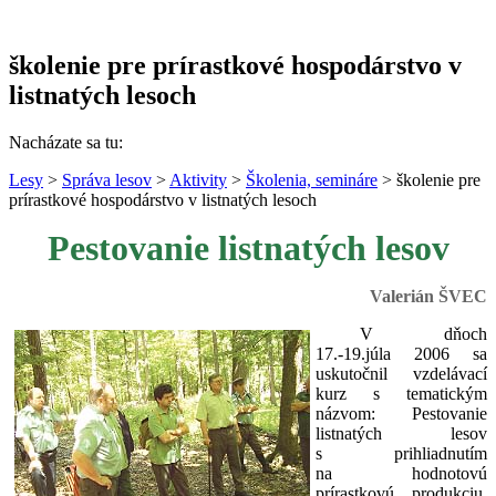
školenie pre prírastkové hospodárstvo v
listnatých lesoch
Nacházate sa tu:
Lesy
>
Správa lesov
>
Aktivity
>
Školenia, semináre
> školenie pre
prírastkové hospodárstvo v listnatých lesoch
Pestovanie listnatých lesov
Valerián ŠVEC
V dňoch
17.-19.júla 2006 sa
uskutočnil vzdelávací
kurz s tematickým
názvom: Pestovanie
listnatých lesov
s prihliadnutím
na hodnotovú
prírastkovú produkciu.