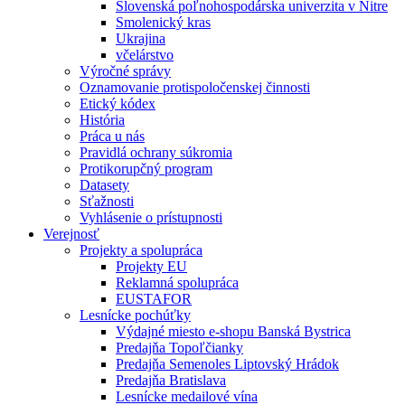
Slovenská poľnohospodárska univerzita v Nitre
Smolenický kras
Ukrajina
včelárstvo
Výročné správy
Oznamovanie protispoločenskej činnosti
Etický kódex
História
Práca u nás
Pravidlá ochrany súkromia
Protikorupčný program
Datasety
Sťažnosti
Vyhlásenie o prístupnosti
Verejnosť
Projekty a spolupráca
Projekty EU
Reklamná spolupráca
EUSTAFOR
Lesnícke pochúťky
Výdajné miesto e-shopu Banská Bystrica
Predajňa Topoľčianky
Predajňa Semenoles Liptovský Hrádok
Predajňa Bratislava
Lesnícke medailové vína