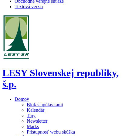
Obchodné verejné súťaže
Textová verzia
LESY Slovenskej republiky,
š.p.
Domov
Blok s upútavkami
Kalendár
Tipy
Newsletter
Marks
Prístupnosť webu skúška