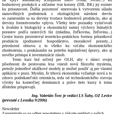
hodnotovej produkcii a súčastne tvar koruny (DB, BK) jej rozmer
ku prirastavosti. Ďalšia pozornosť smerovala k vytvoreniu súladu
stanovištných podmienok s ekologickými nárokmi drevín
so zameraním sa na dreviny tvoriace hodnotovú produkciu, ako aj
dreviny formotvorneho vplyvu. Všetky tieto poznatky vyúsťovali
k úvahám k biologický a ekonomický nutnej výchovy listnatých
porastov podľa rastových fáz (mladina, žrďkovina, žrďovina...)
Gestor kurzu prezentoval teoreticko-praktickou formou prírastkovú
produkciu (podrastové hospodárstvo, mozaikové porasty...)
prirodzenú obnovu a to všetko ku vzťahu ekonomického
zhodnotenia, s poukázaním na potrebu legislatívnej úpravy, ako aj
nového prístupu k inventarizácie zásob.
Tento kurz bol určený pre OLH, aby v rámci svojej
pôsobnosti do pestovania lesa vniesli novú filozofiu myslenia,
pretože jednotlivé ukážkové modely je možné použiť aj pre vlastnú
aplikáciu v praxi. Myslím, že trhová ekonomika vyžaduje novú a to
zdravo podnikateľskú orientáciu, teda od technokratického rozvoja
výroby ku komerčnej dominancii a práve tieto kurzy k tomu
dôsledne prispievajú.
Ing. Valerián Švec
je vedúci LS Šahy, OZ Levice
(prevzaté z Lesníka 9/2006)
Newsletter
Zaregistrujte sa na odber newsletteru a získajte prehlad o našich