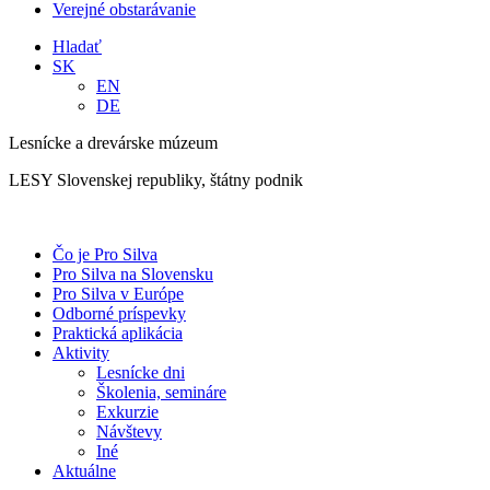
Verejné obstarávanie
Hladať
SK
EN
DE
Lesnícke a drevárske múzeum
LESY Slovenskej republiky, štátny podnik
Čo je Pro Silva
Pro Silva na Slovensku
Pro Silva v Európe
Odborné príspevky
Praktická aplikácia
Aktivity
Lesnícke dni
Školenia, semináre
Exkurzie
Návštevy
Iné
Aktuálne