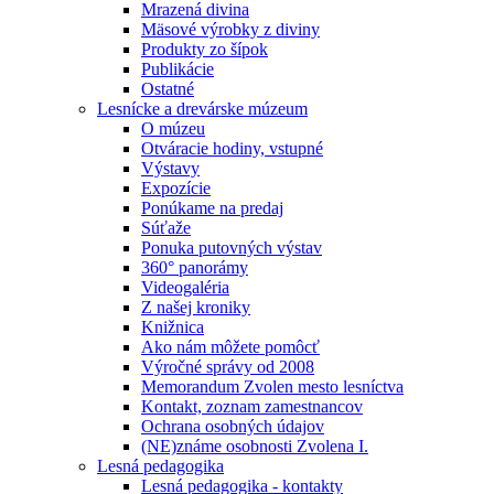
Mrazená divina
Mäsové výrobky z diviny
Produkty zo šípok
Publikácie
Ostatné
Lesnícke a drevárske múzeum
O múzeu
Otváracie hodiny, vstupné
Výstavy
Expozície
Ponúkame na predaj
Súťaže
Ponuka putovných výstav
360° panorámy
Videogaléria
Z našej kroniky
Knižnica
Ako nám môžete pomôcť
Výročné správy od 2008
Memorandum Zvolen mesto lesníctva
Kontakt, zoznam zamestnancov
Ochrana osobných údajov
(NE)známe osobnosti Zvolena I.
Lesná pedagogika
Lesná pedagogika - kontakty