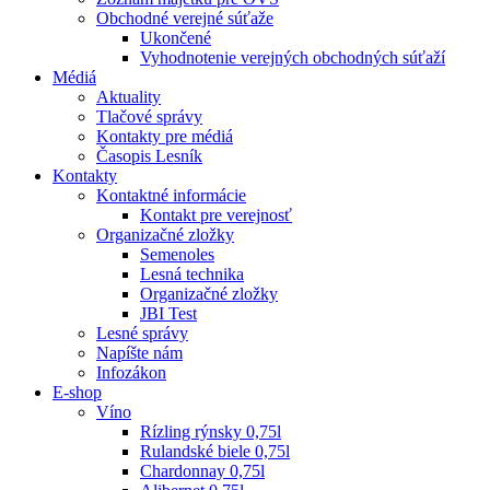
Obchodné verejné súťaže
Ukončené
Vyhodnotenie verejných obchodných súťaží
Médiá
Aktuality
Tlačové správy
Kontakty pre médiá
Časopis Lesník
Kontakty
Kontaktné informácie
Kontakt pre verejnosť
Organizačné zložky
Semenoles
Lesná technika
Organizačné zložky
JBI Test
Lesné správy
Napíšte nám
Infozákon
E-shop
Víno
Rízling rýnsky 0,75l
Rulandské biele 0,75l
Chardonnay 0,75l