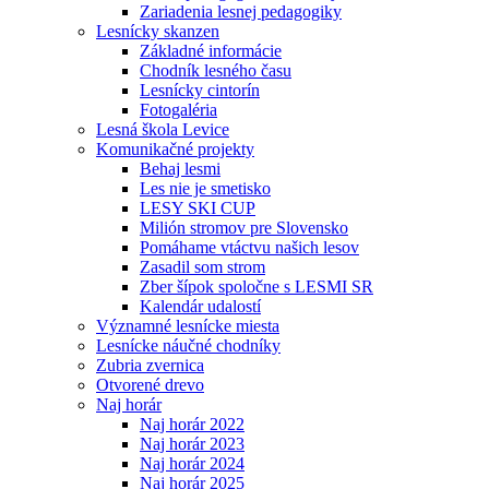
Zariadenia lesnej pedagogiky
Lesnícky skanzen
Základné informácie
Chodník lesného času
Lesnícky cintorín
Fotogaléria
Lesná škola Levice
Komunikačné projekty
Behaj lesmi
Les nie je smetisko
LESY SKI CUP
Milión stromov pre Slovensko
Pomáhame vtáctvu našich lesov
Zasadil som strom
Zber šípok spoločne s LESMI SR
Kalendár udalostí
Významné lesnícke miesta
Lesnícke náučné chodníky
Zubria zvernica
Otvorené drevo
Naj horár
Naj horár 2022
Naj horár 2023
Naj horár 2024
Naj horár 2025