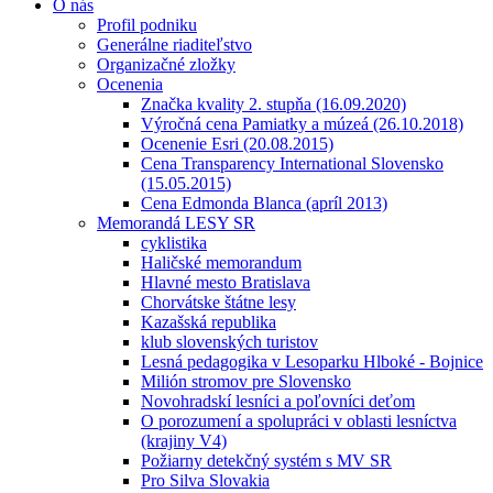
O nás
Profil podniku
Generálne riaditeľstvo
Organizačné zložky
Ocenenia
Značka kvality 2. stupňa (16.09.2020)
Výročná cena Pamiatky a múzeá (26.10.2018)
Ocenenie Esri (20.08.2015)
Cena Transparency International Slovensko
(15.05.2015)
Cena Edmonda Blanca (apríl 2013)
Memorandá LESY SR
cyklistika
Haličské memorandum
Hlavné mesto Bratislava
Chorvátske štátne lesy
Kazašská republika
klub slovenských turistov
Lesná pedagogika v Lesoparku Hlboké - Bojnice
Milión stromov pre Slovensko
Novohradskí lesníci a poľovníci deťom
O porozumení a spolupráci v oblasti lesníctva
(krajiny V4)
Požiarny detekčný systém s MV SR
Pro Silva Slovakia