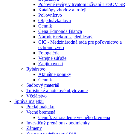
Poľovné revíry v trvalom užívaní LESOV SR
Katalógy zhodov a trofejí
Poľovníctvo
Objednávka lovu
Cenník
Cena Edmonda Blanca
Národný rekord - jeleň lesný
CIC - Medzinárodná rada pre poľovníctvo a
ochranu zveri
Fotogaléria
Verejné súťaže
Zaujímavosti
Rybárstvo
Aktuálne ponuky
Cenník
Sadbový materiál
Turistické a hotelové ubytovanie
Včelárstvo
Správa majetku
Predaj majetku
Vecné bremená
Cenník za zriadenie vecného bremena
Investičný prenájom - podmienky
Zámeny
Zoznam majetku pre OVS