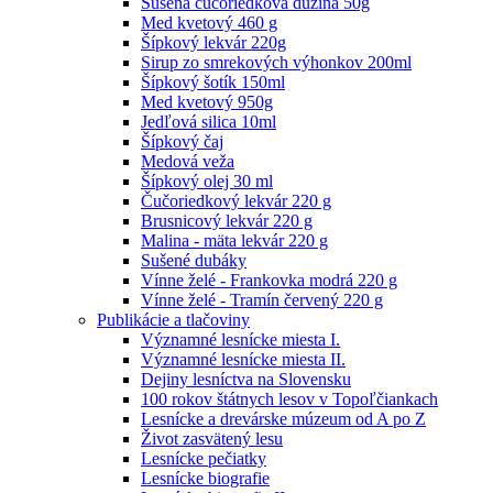
Sušená čučoriedková dužina 50g
Med kvetový 460 g
Šípkový lekvár 220g
Sirup zo smrekových výhonkov 200ml
Šípkový šotík 150ml
Med kvetový 950g
Jedľová silica 10ml
Šípkový čaj
Medová veža
Šípkový olej 30 ml
Čučoriedkový lekvár 220 g
Brusnicový lekvár 220 g
Malina - mäta lekvár 220 g
Sušené dubáky
Vínne želé - Frankovka modrá 220 g
Vínne želé - Tramín červený 220 g
Publikácie a tlačoviny
Významné lesnícke miesta I.
Významné lesnícke miesta II.
Dejiny lesníctva na Slovensku
100 rokov štátnych lesov v Topoľčiankach
Lesnícke a drevárske múzeum od A po Z
Život zasvätený lesu
Lesnícke pečiatky
Lesnícke biografie