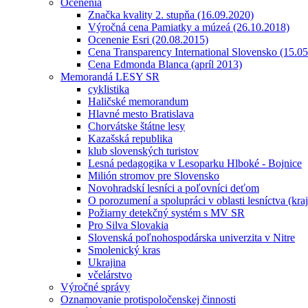
Ocenenia
Značka kvality 2. stupňa (16.09.2020)
Výročná cena Pamiatky a múzeá (26.10.2018)
Ocenenie Esri (20.08.2015)
Cena Transparency International Slovensko (15.0
Cena Edmonda Blanca (apríl 2013)
Memorandá LESY SR
cyklistika
Haličské memorandum
Hlavné mesto Bratislava
Chorvátske štátne lesy
Kazašská republika
klub slovenských turistov
Lesná pedagogika v Lesoparku Hlboké - Bojnice
Milión stromov pre Slovensko
Novohradskí lesníci a poľovníci deťom
O porozumení a spolupráci v oblasti lesníctva (kra
Požiarny detekčný systém s MV SR
Pro Silva Slovakia
Slovenská poľnohospodárska univerzita v Nitre
Smolenický kras
Ukrajina
včelárstvo
Výročné správy
Oznamovanie protispoločenskej činnosti