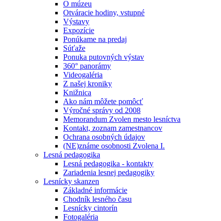
O múzeu
Otváracie hodiny, vstupné
Výstavy
Expozície
Ponúkame na predaj
Súťaže
Ponuka putovných výstav
360° panorámy
Videogaléria
Z našej kroniky
Knižnica
Ako nám môžete pomôcť
Výročné správy od 2008
Memorandum Zvolen mesto lesníctva
Kontakt, zoznam zamestnancov
Ochrana osobných údajov
(NE)známe osobnosti Zvolena I.
Lesná pedagogika
Lesná pedagogika - kontakty
Zariadenia lesnej pedagogiky
Lesnícky skanzen
Základné informácie
Chodník lesného času
Lesnícky cintorín
Fotogaléria