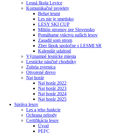
Lesná škola Levice
Komunikačné projekty
Behaj lesmi
Les nie je smetisko
LESY SKI CUP
Milión stromov pre Slovensko
Pomáhame vtáctvu našich lesov
Zasadil som strom
Zber šípok spoločne s LESMI SR
Kalendár udalostí
Významné lesnícke miesta
Lesnícke náučné chodníky
Zubria zvernica
Otvorené drevo
Naj horár
Naj horár 2022
Naj horár 2023
Naj horár 2024
Naj horár 2025
Správa lesov
Les a jeho funkcie
Ochrana prírody
Certifikácia lesov
Úvod
PEFC