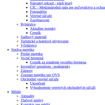
Národný rekord - jeleň lesný
CIC - Medzinárodná rada pre poľovníctvo a ochra
Fotogaléria
Verejné súťaže
Zaujímavosti
Rybárstvo
Aktuálne ponuky
Cenník
Sadbový materiál
Turistické a hotelové ubytovanie
Včelárstvo
Správa majetku
Predaj majetku
Vecné bremená
Cenník za zriadenie vecného bremena
Investičný prenájom - podmienky
Zámeny
Zoznam majetku pre OVS
Obchodné verejné súťaže
Ukončené
Vyhodnotenie verejných obchodných súťaží
Médiá
Aktuality
Tlačové správy
Kontakty pre médiá