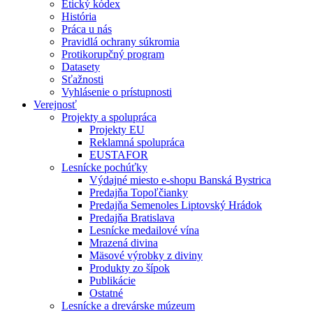
Etický kódex
História
Práca u nás
Pravidlá ochrany súkromia
Protikorupčný program
Datasety
Sťažnosti
Vyhlásenie o prístupnosti
Verejnosť
Projekty a spolupráca
Projekty EU
Reklamná spolupráca
EUSTAFOR
Lesnícke pochúťky
Výdajné miesto e-shopu Banská Bystrica
Predajňa Topoľčianky
Predajňa Semenoles Liptovský Hrádok
Predajňa Bratislava
Lesnícke medailové vína
Mrazená divina
Mäsové výrobky z diviny
Produkty zo šípok
Publikácie
Ostatné
Lesnícke a drevárske múzeum