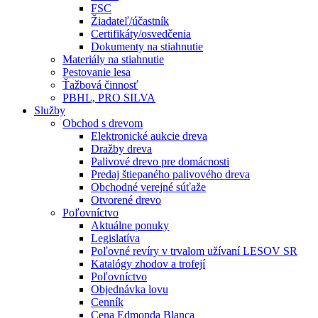
FSC
Žiadateľ/účastník
Certifikáty/osvedčenia
Dokumenty na stiahnutie
Materiály na stiahnutie
Pestovanie lesa
Ťažbová činnosť
PBHL, PRO SILVA
Služby
Obchod s drevom
Elektronické aukcie dreva
Dražby dreva
Palivové drevo pre domácnosti
Predaj štiepaného palivového dreva
Obchodné verejné súťaže
Otvorené drevo
Poľovníctvo
Aktuálne ponuky
Legislatíva
Poľovné revíry v trvalom užívaní LESOV SR
Katalógy zhodov a trofejí
Poľovníctvo
Objednávka lovu
Cenník
Cena Edmonda Blanca