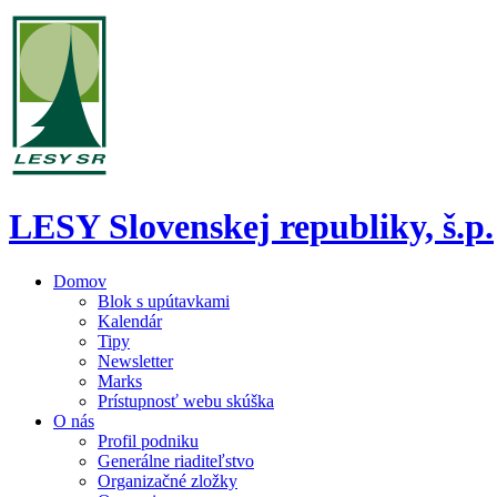
LESY Slovenskej republiky, š.p.
Domov
Blok s upútavkami
Kalendár
Tipy
Newsletter
Marks
Prístupnosť webu skúška
O nás
Profil podniku
Generálne riaditeľstvo
Organizačné zložky