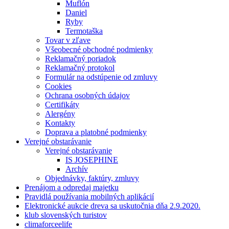
Muflón
Daniel
Ryby
Termotaška
Tovar v zľave
Všeobecné obchodné podmienky
Reklamačný poriadok
Reklamačný protokol
Formulár na odstúpenie od zmluvy
Cookies
Ochrana osobných údajov
Certifikáty
Alergény
Kontakty
Doprava a platobné podmienky
Verejné obstarávanie
Verejné obstarávanie
IS JOSEPHINE
Archív
Objednávky, faktúry, zmluvy
Prenájom a odpredaj majetku
Pravidlá používania mobilných aplikácií
Elektronické aukcie dreva sa uskutočnia dňa 2.9.2020.
klub slovenských turistov
climaforceelife