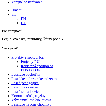
Verejné obstarávanie
Hladať
SK
EN
DE
Pre verejnosť
Lesy Slovenskej republiky, štátny podnik
Verejnosť
Projekty a spolupráca
Projekty EU
Reklamná spolupráca
EUSTAFOR
Lesnícke pochúťky
Lesnícke a drevárske múzeum
Lesná pedagogika
Lesnícky skanzen
Lesná škola Levice
Komunikačné projekty
Významné lesnícke miesta
Lesnícke náučné chodníky