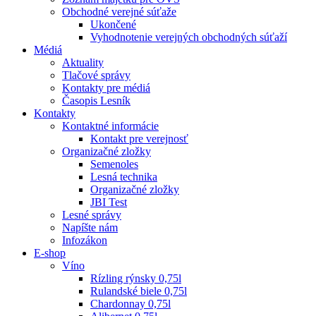
Obchodné verejné súťaže
Ukončené
Vyhodnotenie verejných obchodných súťaží
Médiá
Aktuality
Tlačové správy
Kontakty pre médiá
Časopis Lesník
Kontakty
Kontaktné informácie
Kontakt pre verejnosť
Organizačné zložky
Semenoles
Lesná technika
Organizačné zložky
JBI Test
Lesné správy
Napíšte nám
Infozákon
E-shop
Víno
Rízling rýnsky 0,75l
Rulandské biele 0,75l
Chardonnay 0,75l