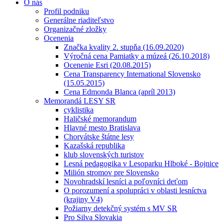
O nás
Profil podniku
Generálne riaditeľstvo
Organizačné zložky
Ocenenia
Značka kvality 2. stupňa (16.09.2020)
Výročná cena Pamiatky a múzeá (26.10.2018)
Ocenenie Esri (20.08.2015)
Cena Transparency International Slovensko
(15.05.2015)
Cena Edmonda Blanca (apríl 2013)
Memorandá LESY SR
cyklistika
Haličské memorandum
Hlavné mesto Bratislava
Chorvátske štátne lesy
Kazašská republika
klub slovenských turistov
Lesná pedagogika v Lesoparku Hlboké - Bojnice
Milión stromov pre Slovensko
Novohradskí lesníci a poľovníci deťom
O porozumení a spolupráci v oblasti lesníctva
(krajiny V4)
Požiarny detekčný systém s MV SR
Pro Silva Slovakia