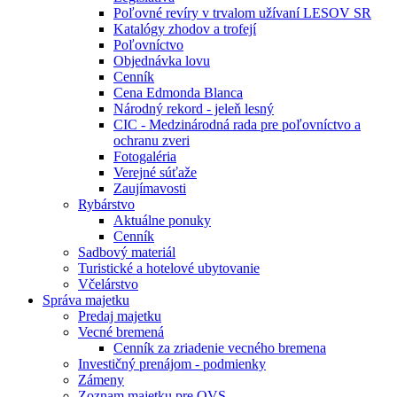
Poľovné revíry v trvalom užívaní LESOV SR
Katalógy zhodov a trofejí
Poľovníctvo
Objednávka lovu
Cenník
Cena Edmonda Blanca
Národný rekord - jeleň lesný
CIC - Medzinárodná rada pre poľovníctvo a
ochranu zveri
Fotogaléria
Verejné súťaže
Zaujímavosti
Rybárstvo
Aktuálne ponuky
Cenník
Sadbový materiál
Turistické a hotelové ubytovanie
Včelárstvo
Správa majetku
Predaj majetku
Vecné bremená
Cenník za zriadenie vecného bremena
Investičný prenájom - podmienky
Zámeny
Zoznam majetku pre OVS