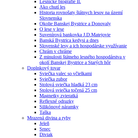
Lesnícke biografie II.
Ako chutí les
Historia rovnošaty štátnych lesov na území
Slovnenska
Okolie Banskej Bystrice a Donovaly
O lese v lese
Suvenírová bankovka J.D.Matejovie
Banská Bystrica kedysi a dnes
Slovenské lesy a ich hospodárske využívanie
Chrám v chráme
Z minulosti štátneho lesného hospodárstva v
okolí Banskej Bystrice a Starých hôr
Doplnkový tovar
Sviečka valec so včielkami
Sviečka zubor
Stolová sviečka hladká 23 cm
Stolová sviečka točená 25 cm
Magnetky zvieratká
Reflexné odrazky
Silikónové náramky
Taška
Mrazená divina a ryby
Jeleň
Srnec
Diviak