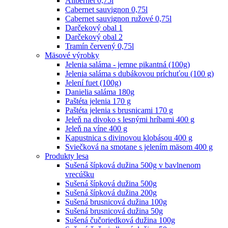
Alibernet 0,75l
Cabernet sauvignon 0,75l
Cabernet sauvignon ružové 0,75l
Darčekový obal 1
Darčekový obal 2
Tramín červený 0,75l
Mäsové výrobky
Jelenia saláma - jemne pikantná (100g)
Jelenia saláma s dubákovou príchuťou (100 g)
Jelení fuet (100g)
Danielia saláma 180g
Paštéta jelenia 170 g
Paštéta jelenia s brusnicami 170 g
Jeleň na divoko s lesnými hríbami 400 g
Jeleň na víne 400 g
Kapustnica s divinovou klobásou 400 g
Sviečková na smotane s jelením mäsom 400 g
Produkty lesa
Sušená šípková dužina 500g v bavlnenom
vrecúšku
Sušená šípková dužina 500g
Sušená šípková dužina 200g
Sušená brusnicová dužina 100g
Sušená brusnicová dužina 50g
Sušená čučoriedková dužina 100g