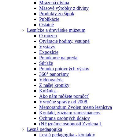
Mrazená divina
Mäsové výrobky z diviny
Produkty zo šípok
Publikácie
Ostatné
Lesnícke a drevárske múzeum
O múzeu
Otváracie hodiny, vstupné
Výstavy
Expozície
Ponúkame na predaj
Súťaže
Ponuka putovných výstav
360° panorámy
Videogaléria
Z našej kroniky
Knižnica
Ako nám môžete pomôcť
Výročné správy od 2008
Memorandum Zvolen mesto lesníctva
Kontakt, zoznam zamestnancov
Ochrana osobných údajov
(NE)známe osobnosti Zvolena I.
Lesná pedagogika
Lesná pedagogika - kontakty