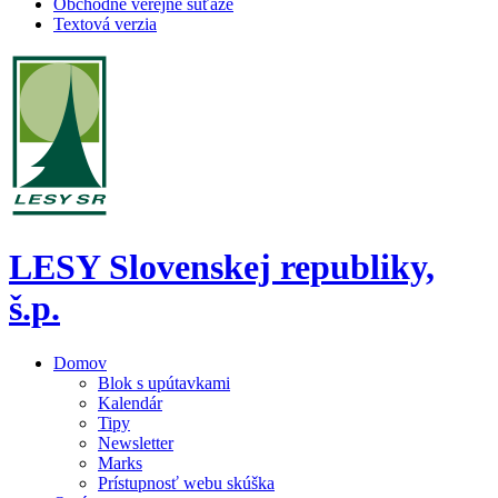
Obchodné verejné súťaže
Textová verzia
LESY Slovenskej republiky,
š.p.
Domov
Blok s upútavkami
Kalendár
Tipy
Newsletter
Marks
Prístupnosť webu skúška