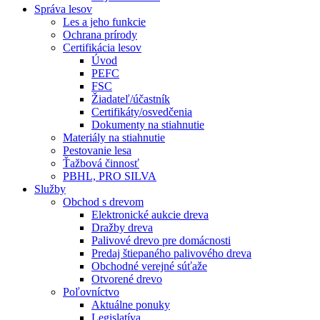
Správa lesov
Les a jeho funkcie
Ochrana prírody
Certifikácia lesov
Úvod
PEFC
FSC
Žiadateľ/účastník
Certifikáty/osvedčenia
Dokumenty na stiahnutie
Materiály na stiahnutie
Pestovanie lesa
Ťažbová činnosť
PBHL, PRO SILVA
Služby
Obchod s drevom
Elektronické aukcie dreva
Dražby dreva
Palivové drevo pre domácnosti
Predaj štiepaného palivového dreva
Obchodné verejné súťaže
Otvorené drevo
Poľovníctvo
Aktuálne ponuky
Legislatíva