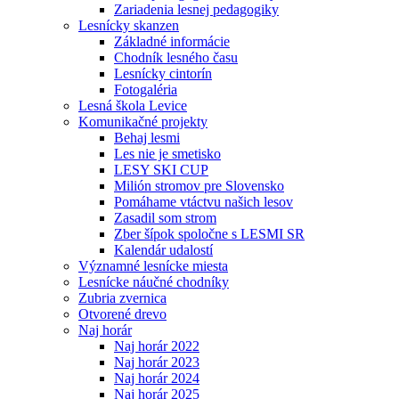
Zariadenia lesnej pedagogiky
Lesnícky skanzen
Základné informácie
Chodník lesného času
Lesnícky cintorín
Fotogaléria
Lesná škola Levice
Komunikačné projekty
Behaj lesmi
Les nie je smetisko
LESY SKI CUP
Milión stromov pre Slovensko
Pomáhame vtáctvu našich lesov
Zasadil som strom
Zber šípok spoločne s LESMI SR
Kalendár udalostí
Významné lesnícke miesta
Lesnícke náučné chodníky
Zubria zvernica
Otvorené drevo
Naj horár
Naj horár 2022
Naj horár 2023
Naj horár 2024
Naj horár 2025