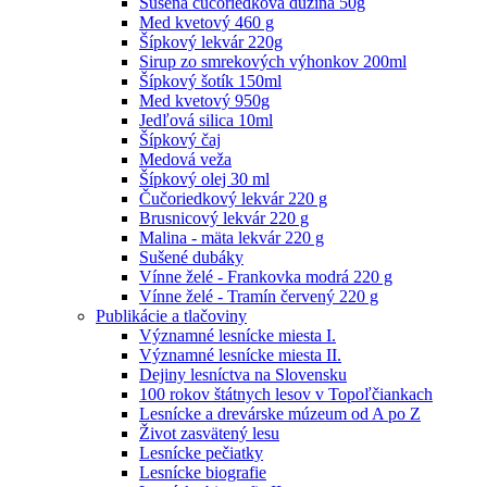
Sušená čučoriedková dužina 50g
Med kvetový 460 g
Šípkový lekvár 220g
Sirup zo smrekových výhonkov 200ml
Šípkový šotík 150ml
Med kvetový 950g
Jedľová silica 10ml
Šípkový čaj
Medová veža
Šípkový olej 30 ml
Čučoriedkový lekvár 220 g
Brusnicový lekvár 220 g
Malina - mäta lekvár 220 g
Sušené dubáky
Vínne želé - Frankovka modrá 220 g
Vínne želé - Tramín červený 220 g
Publikácie a tlačoviny
Významné lesnícke miesta I.
Významné lesnícke miesta II.
Dejiny lesníctva na Slovensku
100 rokov štátnych lesov v Topoľčiankach
Lesnícke a drevárske múzeum od A po Z
Život zasvätený lesu
Lesnícke pečiatky
Lesnícke biografie