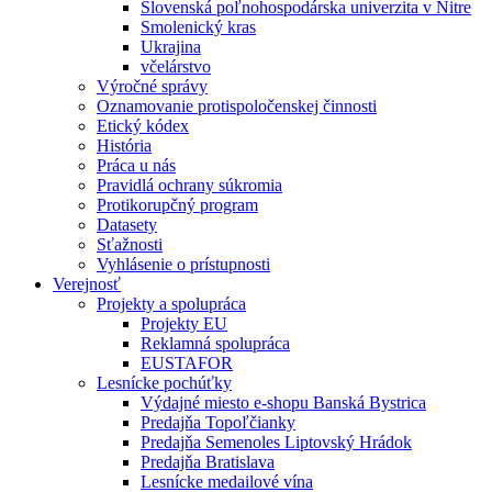
Slovenská poľnohospodárska univerzita v Nitre
Smolenický kras
Ukrajina
včelárstvo
Výročné správy
Oznamovanie protispoločenskej činnosti
Etický kódex
História
Práca u nás
Pravidlá ochrany súkromia
Protikorupčný program
Datasety
Sťažnosti
Vyhlásenie o prístupnosti
Verejnosť
Projekty a spolupráca
Projekty EU
Reklamná spolupráca
EUSTAFOR
Lesnícke pochúťky
Výdajné miesto e-shopu Banská Bystrica
Predajňa Topoľčianky
Predajňa Semenoles Liptovský Hrádok
Predajňa Bratislava
Lesnícke medailové vína