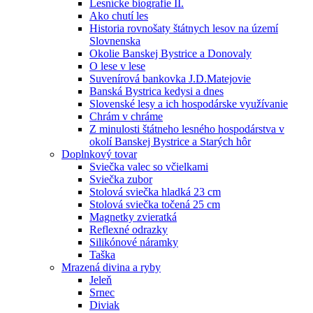
Lesnícke biografie II.
Ako chutí les
Historia rovnošaty štátnych lesov na území
Slovnenska
Okolie Banskej Bystrice a Donovaly
O lese v lese
Suvenírová bankovka J.D.Matejovie
Banská Bystrica kedysi a dnes
Slovenské lesy a ich hospodárske využívanie
Chrám v chráme
Z minulosti štátneho lesného hospodárstva v
okolí Banskej Bystrice a Starých hôr
Doplnkový tovar
Sviečka valec so včielkami
Sviečka zubor
Stolová sviečka hladká 23 cm
Stolová sviečka točená 25 cm
Magnetky zvieratká
Reflexné odrazky
Silikónové náramky
Taška
Mrazená divina a ryby
Jeleň
Srnec
Diviak