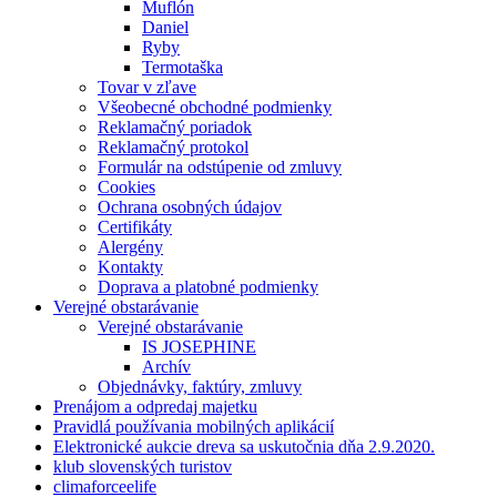
Muflón
Daniel
Ryby
Termotaška
Tovar v zľave
Všeobecné obchodné podmienky
Reklamačný poriadok
Reklamačný protokol
Formulár na odstúpenie od zmluvy
Cookies
Ochrana osobných údajov
Certifikáty
Alergény
Kontakty
Doprava a platobné podmienky
Verejné obstarávanie
Verejné obstarávanie
IS JOSEPHINE
Archív
Objednávky, faktúry, zmluvy
Prenájom a odpredaj majetku
Pravidlá používania mobilných aplikácií
Elektronické aukcie dreva sa uskutočnia dňa 2.9.2020.
klub slovenských turistov
climaforceelife