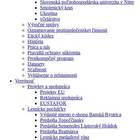
Slovenská poľnohospodárska univerzita v Nitre
Smolenický kras
Ukrajina
včelárstvo
Výročné správy
Oznamovanie protispoločenskej činnosti
Etický kódex
História
Práca u nás
Pravidlá ochrany súkromia
Protikorupčný program
Datasety
Sťažnosti
Vyhlásenie o prístupnosti
Verejnosť
Projekty a spolupráca
Projekty EU
Reklamná spolupráca
EUSTAFOR
Lesnícke pochúťky
Výdajné miesto e-shopu Banská Bystrica
Predajňa Topoľčianky
Predajňa Semenoles Liptovský Hrádok
Predajňa Bratislava
Lesnícke medailové vína