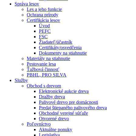
Správa lesov
Les a jeho funkcie
Ochrana prírody
Certifikácia lesov
Úvod
PEFC
FSC
Žiadateľ/účastník
Certifikáty/osvedčenia
Dokumenty na stiahnutie
Materiály na stiahnutie
Pestovanie lesa
Ťažbová činnosť
PBHL, PRO SILVA
Služby
Obchod s drevom
Elektronické aukcie dreva
Dražby dreva
Palivové drevo pre domácnosti
Predaj štiepaného palivového dreva
Obchodné verejné súťaže
Otvorené drevo
Poľovníctvo
Aktuálne ponuky
Legislatíva