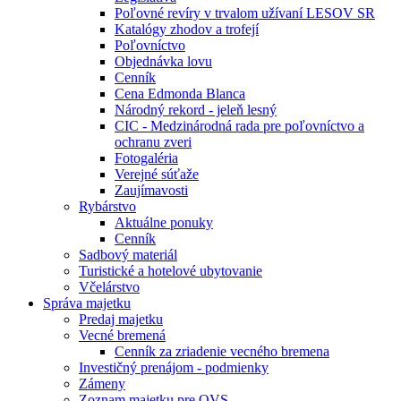
Poľovné revíry v trvalom užívaní LESOV SR
Katalógy zhodov a trofejí
Poľovníctvo
Objednávka lovu
Cenník
Cena Edmonda Blanca
Národný rekord - jeleň lesný
CIC - Medzinárodná rada pre poľovníctvo a
ochranu zveri
Fotogaléria
Verejné súťaže
Zaujímavosti
Rybárstvo
Aktuálne ponuky
Cenník
Sadbový materiál
Turistické a hotelové ubytovanie
Včelárstvo
Správa majetku
Predaj majetku
Vecné bremená
Cenník za zriadenie vecného bremena
Investičný prenájom - podmienky
Zámeny
Zoznam majetku pre OVS