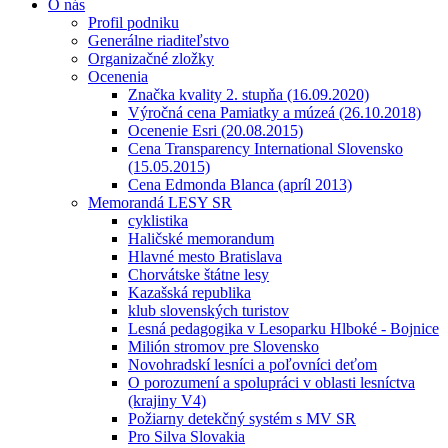
O nás
Profil podniku
Generálne riaditeľstvo
Organizačné zložky
Ocenenia
Značka kvality 2. stupňa (16.09.2020)
Výročná cena Pamiatky a múzeá (26.10.2018)
Ocenenie Esri (20.08.2015)
Cena Transparency International Slovensko
(15.05.2015)
Cena Edmonda Blanca (apríl 2013)
Memorandá LESY SR
cyklistika
Haličské memorandum
Hlavné mesto Bratislava
Chorvátske štátne lesy
Kazašská republika
klub slovenských turistov
Lesná pedagogika v Lesoparku Hlboké - Bojnice
Milión stromov pre Slovensko
Novohradskí lesníci a poľovníci deťom
O porozumení a spolupráci v oblasti lesníctva
(krajiny V4)
Požiarny detekčný systém s MV SR
Pro Silva Slovakia