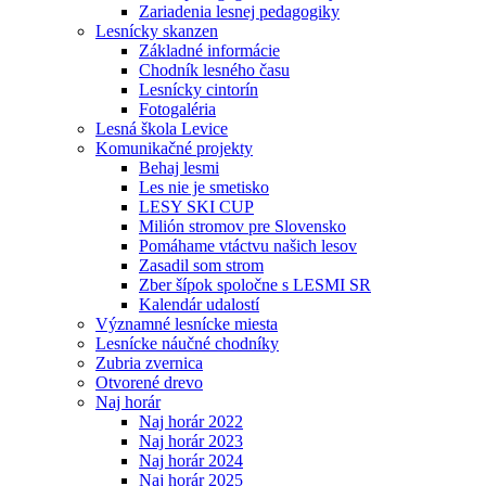
Zariadenia lesnej pedagogiky
Lesnícky skanzen
Základné informácie
Chodník lesného času
Lesnícky cintorín
Fotogaléria
Lesná škola Levice
Komunikačné projekty
Behaj lesmi
Les nie je smetisko
LESY SKI CUP
Milión stromov pre Slovensko
Pomáhame vtáctvu našich lesov
Zasadil som strom
Zber šípok spoločne s LESMI SR
Kalendár udalostí
Významné lesnícke miesta
Lesnícke náučné chodníky
Zubria zvernica
Otvorené drevo
Naj horár
Naj horár 2022
Naj horár 2023
Naj horár 2024
Naj horár 2025