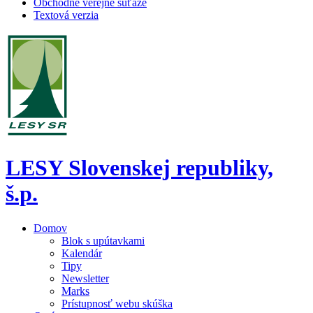
Obchodné verejné súťaže
Textová verzia
LESY Slovenskej republiky,
š.p.
Domov
Blok s upútavkami
Kalendár
Tipy
Newsletter
Marks
Prístupnosť webu skúška