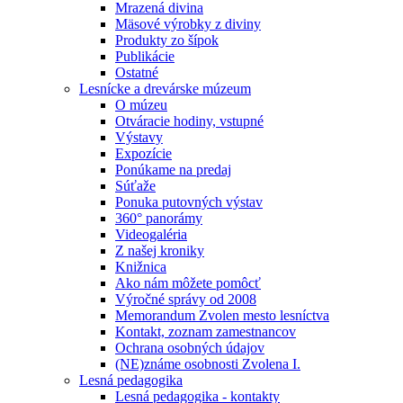
Mrazená divina
Mäsové výrobky z diviny
Produkty zo šípok
Publikácie
Ostatné
Lesnícke a drevárske múzeum
O múzeu
Otváracie hodiny, vstupné
Výstavy
Expozície
Ponúkame na predaj
Súťaže
Ponuka putovných výstav
360° panorámy
Videogaléria
Z našej kroniky
Knižnica
Ako nám môžete pomôcť
Výročné správy od 2008
Memorandum Zvolen mesto lesníctva
Kontakt, zoznam zamestnancov
Ochrana osobných údajov
(NE)známe osobnosti Zvolena I.
Lesná pedagogika
Lesná pedagogika - kontakty