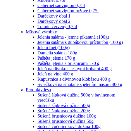
Alibernet 0,75l
Cabernet sauvignon 0,75l
Cabernet sauvignon ružové 0,75l
Darčekový obal 1
Darčekový obal 2
Tramín červený 0,75l
Mäsové výrobky
Jelenia saláma - jemne pikantná (100g)
Jelenia saláma s dubákovou príchuťou (100 g)
Jelení fuet (100g)
Danielia saláma 180g
Paštéta jelenia 170 g
Paštéta jelenia s brusnicami 170 g
Jeleň na divoko s lesnými hríbami 400 g
Jeleň na víne 400 g
Kapustnica s divinovou klobásou 400 g
Sviečková na smotane s jelením mäsom 400 g
Produkty lesa
Sušená šípková dužina 500g v bavlnenom
vrecúšku
Sušená šípková dužina 500g
Sušená šípková dužina 200g
Sušená brusnicová dužina 100g
Sušená brusnicová dužina 50g
Sušená čučoriedková dužina 100g