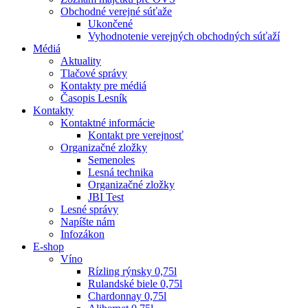
Obchodné verejné súťaže
Ukončené
Vyhodnotenie verejných obchodných súťaží
Médiá
Aktuality
Tlačové správy
Kontakty pre médiá
Časopis Lesník
Kontakty
Kontaktné informácie
Kontakt pre verejnosť
Organizačné zložky
Semenoles
Lesná technika
Organizačné zložky
JBI Test
Lesné správy
Napíšte nám
Infozákon
E-shop
Víno
Rízling rýnsky 0,75l
Rulandské biele 0,75l
Chardonnay 0,75l