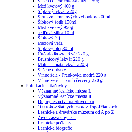
Sušená čučoriedková dužina 50g
Med kvetový 460 g
Šípkový lekvár 220g
Sirup zo smrekových výhonkov 200ml
Šípkový šotík 150ml
Med kvetový 950g
Jedľová silica 10ml
Šípkový čaj
Medová veža
Šípkový olej 30 ml
Čučoriedkový lekvár 220 g
Brusnicový lekvár 220 g
Malina - mäta lekvár 220 g
Sušené dubáky
Vínne želé - Frankovka modrá 220 g
Vínne želé - Tramín červený 220 g
Publikácie a tlačoviny
Významné lesnícke miesta I.
Významné lesnícke miesta II.
Dejiny lesníctva na Slovensku
100 rokov štátnych lesov v Topoľčiankach
Lesnícke a drevárske múzeum od A po Z
Život zasvätený lesu
Lesnícke pečiatky
Lesnícke biografie