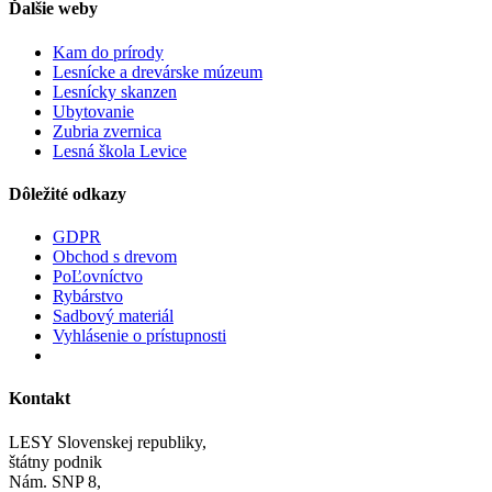
Ďalšie weby
Kam do prírody
Lesnícke a drevárske múzeum
Lesnícky skanzen
Ubytovanie
Zubria zvernica
Lesná škola Levice
Dôležité odkazy
GDPR
Obchod s drevom
PoĽovníctvo
Rybárstvo
Sadbový materiál
Vyhlásenie o prístupnosti
Kontakt
LESY Slovenskej republiky,
štátny podnik
Nám. SNP 8,