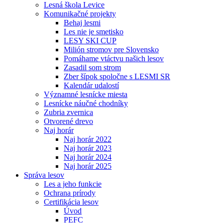
Lesná škola Levice
Komunikačné projekty
Behaj lesmi
Les nie je smetisko
LESY SKI CUP
Milión stromov pre Slovensko
Pomáhame vtáctvu našich lesov
Zasadil som strom
Zber šípok spoločne s LESMI SR
Kalendár udalostí
Významné lesnícke miesta
Lesnícke náučné chodníky
Zubria zvernica
Otvorené drevo
Naj horár
Naj horár 2022
Naj horár 2023
Naj horár 2024
Naj horár 2025
Správa lesov
Les a jeho funkcie
Ochrana prírody
Certifikácia lesov
Úvod
PEFC