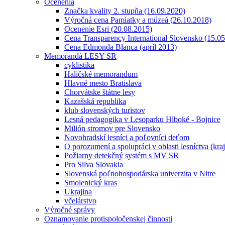
Ocenenia
Značka kvality 2. stupňa (16.09.2020)
Výročná cena Pamiatky a múzeá (26.10.2018)
Ocenenie Esri (20.08.2015)
Cena Transparency International Slovensko (15.0
Cena Edmonda Blanca (apríl 2013)
Memorandá LESY SR
cyklistika
Haličské memorandum
Hlavné mesto Bratislava
Chorvátske štátne lesy
Kazašská republika
klub slovenských turistov
Lesná pedagogika v Lesoparku Hlboké - Bojnice
Milión stromov pre Slovensko
Novohradskí lesníci a poľovníci deťom
O porozumení a spolupráci v oblasti lesníctva (kra
Požiarny detekčný systém s MV SR
Pro Silva Slovakia
Slovenská poľnohospodárska univerzita v Nitre
Smolenický kras
Ukrajina
včelárstvo
Výročné správy
Oznamovanie protispoločenskej činnosti