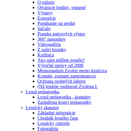
O múzeu
Otváracie hodiny, vstupné
Výstavy
Expozície
Ponúkame na predaj
Súťaže
Ponuka putovných výstav
360° panorámy
Videogaléria
Z našej kroniky
Knižnica
Ako nám môžete pomôcť
Výročné správy od 2008
Memorandum Zvolen mesto lesníctva
Kontakt, zoznam zamestnancov
Ochrana osobných údajov
(NE)známe osobnosti Zvolena I.
Lesná pedagogika
Lesná pedagogika - kontakty
Zariadenia lesnej pedagogiky
Lesnícky skanzen
Základné informácie
Chodník lesného času
Lesnícky cintorín
Fotogaléria