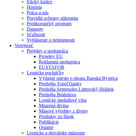
Etický kódex
História
Práca u nás
Pravidlá ochrany súkromia
Protikorupčný program
Datasety
Sťažnosti
Vyhlásenie o prístupnosti
Verejnosť
Projekty a spolupráca
Projekty EU
Reklamná spolupráca
EUSTAFOR
Lesnícke pochúťky
Výdajné miesto e-shopu Banská Bystrica
Predajňa Topoľčianky
Predajňa Semenoles Liptovský Hrádok
Predajňa Bratislava
Lesnícke medailové vína
Mrazená divina
Mäsové výrobky z diviny
Produkty zo šípok
Publikácie
Ostatné
Lesnícke a drevárske múzeum