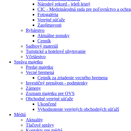
Národný rekord - jeleň lesný
CIC - Medzinárodná rada pre poľovníctvo a ochra
Fotogaléria
Verejné súťaže
Zaujímavosti
Rybárstvo
Aktuálne ponuky
Cenník
Sadbový materiál
Turistické a hotelové ubytovanie
Včelárstvo
Správa majetku
Predaj majetku
Vecné bremená
Cenník za zriadenie vecného bremena
Investičný prenájom - podmienky
Zámeny
Zoznam majetku pre OVS
Obchodné verejné súťaže
Ukončené
Vyhodnotenie verejných obchodných súťaží
Médiá
Aktuality
Tlačové správy
Kontakty pre médiá