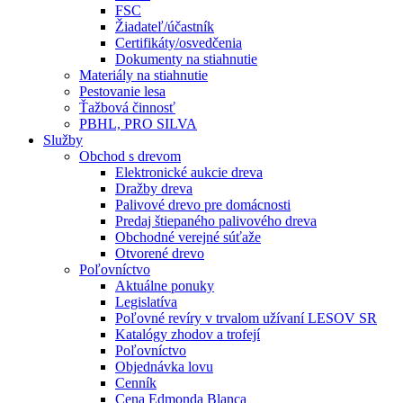
FSC
Žiadateľ/účastník
Certifikáty/osvedčenia
Dokumenty na stiahnutie
Materiály na stiahnutie
Pestovanie lesa
Ťažbová činnosť
PBHL, PRO SILVA
Služby
Obchod s drevom
Elektronické aukcie dreva
Dražby dreva
Palivové drevo pre domácnosti
Predaj štiepaného palivového dreva
Obchodné verejné súťaže
Otvorené drevo
Poľovníctvo
Aktuálne ponuky
Legislatíva
Poľovné revíry v trvalom užívaní LESOV SR
Katalógy zhodov a trofejí
Poľovníctvo
Objednávka lovu
Cenník
Cena Edmonda Blanca