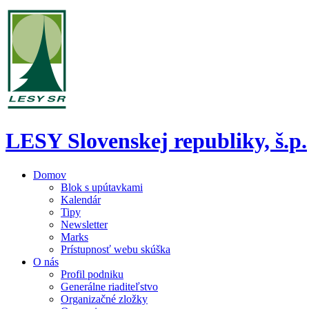
LESY Slovenskej republiky, š.p.
Domov
Blok s upútavkami
Kalendár
Tipy
Newsletter
Marks
Prístupnosť webu skúška
O nás
Profil podniku
Generálne riaditeľstvo
Organizačné zložky