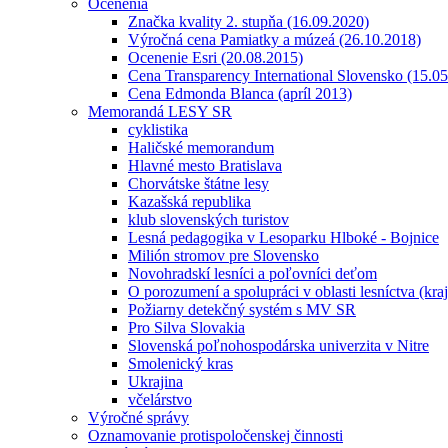
Ocenenia
Značka kvality 2. stupňa (16.09.2020)
Výročná cena Pamiatky a múzeá (26.10.2018)
Ocenenie Esri (20.08.2015)
Cena Transparency International Slovensko (15.0
Cena Edmonda Blanca (apríl 2013)
Memorandá LESY SR
cyklistika
Haličské memorandum
Hlavné mesto Bratislava
Chorvátske štátne lesy
Kazašská republika
klub slovenských turistov
Lesná pedagogika v Lesoparku Hlboké - Bojnice
Milión stromov pre Slovensko
Novohradskí lesníci a poľovníci deťom
O porozumení a spolupráci v oblasti lesníctva (kra
Požiarny detekčný systém s MV SR
Pro Silva Slovakia
Slovenská poľnohospodárska univerzita v Nitre
Smolenický kras
Ukrajina
včelárstvo
Výročné správy
Oznamovanie protispoločenskej činnosti