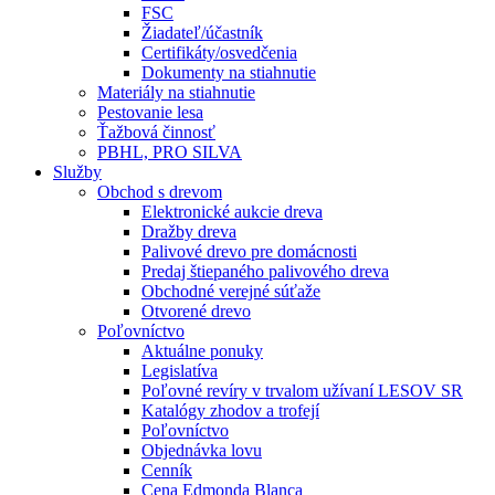
FSC
Žiadateľ/účastník
Certifikáty/osvedčenia
Dokumenty na stiahnutie
Materiály na stiahnutie
Pestovanie lesa
Ťažbová činnosť
PBHL, PRO SILVA
Služby
Obchod s drevom
Elektronické aukcie dreva
Dražby dreva
Palivové drevo pre domácnosti
Predaj štiepaného palivového dreva
Obchodné verejné súťaže
Otvorené drevo
Poľovníctvo
Aktuálne ponuky
Legislatíva
Poľovné revíry v trvalom užívaní LESOV SR
Katalógy zhodov a trofejí
Poľovníctvo
Objednávka lovu
Cenník
Cena Edmonda Blanca