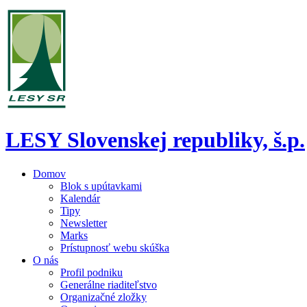
LESY Slovenskej republiky, š.p.
Domov
Blok s upútavkami
Kalendár
Tipy
Newsletter
Marks
Prístupnosť webu skúška
O nás
Profil podniku
Generálne riaditeľstvo
Organizačné zložky