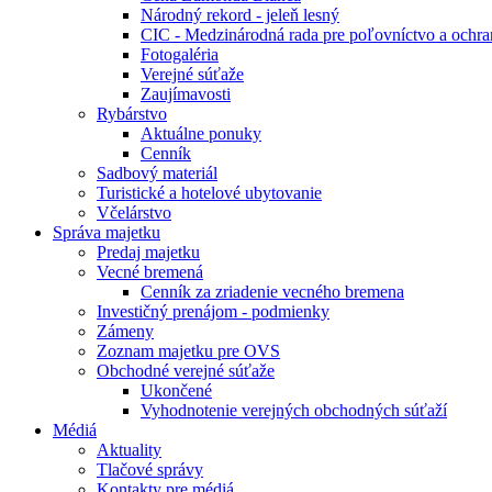
Národný rekord - jeleň lesný
CIC - Medzinárodná rada pre poľovníctvo a ochra
Fotogaléria
Verejné súťaže
Zaujímavosti
Rybárstvo
Aktuálne ponuky
Cenník
Sadbový materiál
Turistické a hotelové ubytovanie
Včelárstvo
Správa majetku
Predaj majetku
Vecné bremená
Cenník za zriadenie vecného bremena
Investičný prenájom - podmienky
Zámeny
Zoznam majetku pre OVS
Obchodné verejné súťaže
Ukončené
Vyhodnotenie verejných obchodných súťaží
Médiá
Aktuality
Tlačové správy
Kontakty pre médiá