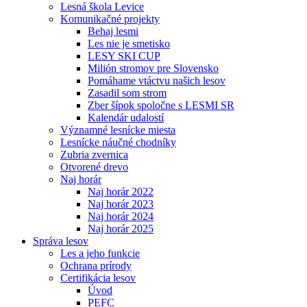
Lesná škola Levice
Komunikačné projekty
Behaj lesmi
Les nie je smetisko
LESY SKI CUP
Milión stromov pre Slovensko
Pomáhame vtáctvu našich lesov
Zasadil som strom
Zber šípok spoločne s LESMI SR
Kalendár udalostí
Významné lesnícke miesta
Lesnícke náučné chodníky
Zubria zvernica
Otvorené drevo
Naj horár
Naj horár 2022
Naj horár 2023
Naj horár 2024
Naj horár 2025
Správa lesov
Les a jeho funkcie
Ochrana prírody
Certifikácia lesov
Úvod
PEFC