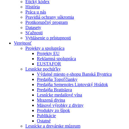
Etický kódex
História
Práca u nás
Pravidlá ochrany súkromia
Protikorupčný program
Datasety
Sťažnosti
Vyhlásenie o prístupnosti
Verejnosť
Projekty a spolupráca
Projekty EU
Reklamná spolupráca
EUSTAFOR
Lesnícke pochúťky
Výdajné miesto e-shopu Banská Bystrica
Predajňa Topoľčianky
Predajňa Semenoles Liptovský Hrádok
Predajňa Bratislava
Lesnícke medailové vína
Mrazená divina
Mäsové výrobky z diviny
Produkty zo šípok
Publikácie
Ostatné
Lesnícke a drevárske múzeum