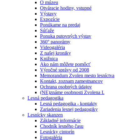
O múzeu
Otváracie hodiny, vstupné
Výstavy
Expozície
Ponúkame na predaj
Súťaže
Ponuka putovných výstav
360° panorámy
Videogaléria
Z našej kroniky
Knižnica
Ako nám môžete pomôcť
Výročné správy od 2008
Memorandum Zvolen mesto lesníctva
Kontakt, zoznam zamestnancov
Ochrana osobných údajov
(NE)známe osobnosti Zvolena I.
Lesná pedagogika
Lesná pedagogika - kontakty
Zariadenia lesnej pedagogiky
Lesnícky skanzen
Základné informácie
Chodník lesného času
Lesnícky cintorín
Fotogaléria