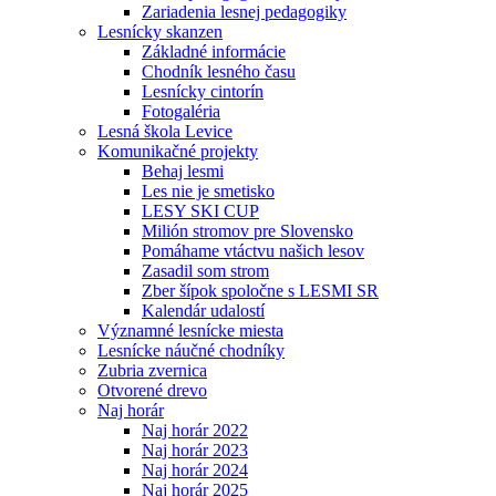
Zariadenia lesnej pedagogiky
Lesnícky skanzen
Základné informácie
Chodník lesného času
Lesnícky cintorín
Fotogaléria
Lesná škola Levice
Komunikačné projekty
Behaj lesmi
Les nie je smetisko
LESY SKI CUP
Milión stromov pre Slovensko
Pomáhame vtáctvu našich lesov
Zasadil som strom
Zber šípok spoločne s LESMI SR
Kalendár udalostí
Významné lesnícke miesta
Lesnícke náučné chodníky
Zubria zvernica
Otvorené drevo
Naj horár
Naj horár 2022
Naj horár 2023
Naj horár 2024
Naj horár 2025