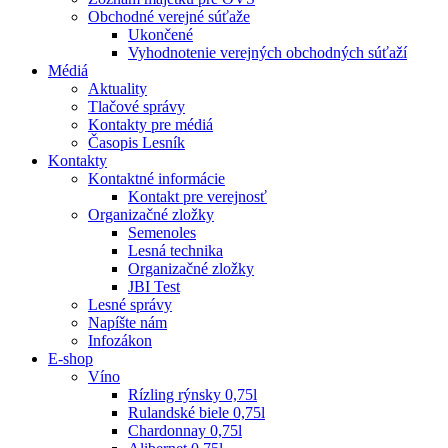
Obchodné verejné súťaže
Ukončené
Vyhodnotenie verejných obchodných súťaží
Médiá
Aktuality
Tlačové správy
Kontakty pre médiá
Časopis Lesník
Kontakty
Kontaktné informácie
Kontakt pre verejnosť
Organizačné zložky
Semenoles
Lesná technika
Organizačné zložky
JBI Test
Lesné správy
Napíšte nám
Infozákon
E-shop
Víno
Rízling rýnsky 0,75l
Rulandské biele 0,75l
Chardonnay 0,75l