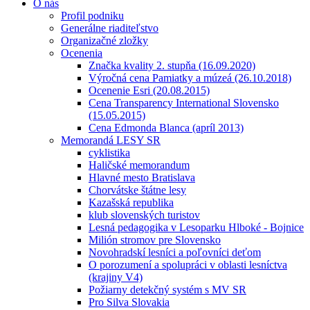
O nás
Profil podniku
Generálne riaditeľstvo
Organizačné zložky
Ocenenia
Značka kvality 2. stupňa (16.09.2020)
Výročná cena Pamiatky a múzeá (26.10.2018)
Ocenenie Esri (20.08.2015)
Cena Transparency International Slovensko
(15.05.2015)
Cena Edmonda Blanca (apríl 2013)
Memorandá LESY SR
cyklistika
Haličské memorandum
Hlavné mesto Bratislava
Chorvátske štátne lesy
Kazašská republika
klub slovenských turistov
Lesná pedagogika v Lesoparku Hlboké - Bojnice
Milión stromov pre Slovensko
Novohradskí lesníci a poľovníci deťom
O porozumení a spolupráci v oblasti lesníctva
(krajiny V4)
Požiarny detekčný systém s MV SR
Pro Silva Slovakia