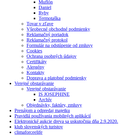
Muflón
Daniel
Ryby
Termotaška
Tovar v zľave
Všeobecné obchodné podmienky
Reklamačný poriadok
Reklamačný protokol
Formulár na odstúpenie od zmluvy
Cookies
Ochrana osobných údajov
Certifikáty
Alergény
Kontakty
Doprava a platobné podmienky
Verejné obstarávanie
Verejné obstarávanie
IS JOSEPHINE
Archív
Objednávky, faktúry, zmluvy
Prenájom a odpredaj majetku
Pravidlá používania mobilných aplikácií
Elektronické aukcie dreva sa uskutočnia dňa 2.9.2020.
klub slovenských turistov
climaforceelife