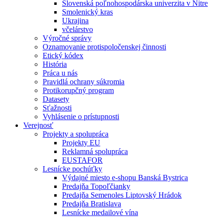
Slovenská poľnohospodárska univerzita v Nitre
Smolenický kras
Ukrajina
včelárstvo
Výročné správy
Oznamovanie protispoločenskej činnosti
Etický kódex
História
Práca u nás
Pravidlá ochrany súkromia
Protikorupčný program
Datasety
Sťažnosti
Vyhlásenie o prístupnosti
Verejnosť
Projekty a spolupráca
Projekty EU
Reklamná spolupráca
EUSTAFOR
Lesnícke pochúťky
Výdajné miesto e-shopu Banská Bystrica
Predajňa Topoľčianky
Predajňa Semenoles Liptovský Hrádok
Predajňa Bratislava
Lesnícke medailové vína