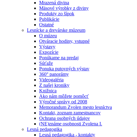
Mrazená divina
Mäsové výrobky z diviny
Produkty zo šípok
Publikácie
Ostatné
Lesnícke a drevárske múzeum
O múzeu
Otváracie hodiny, vstupné
Výstavy
Expozície
Ponúkame na predaj
Súťaže
Ponuka putovných výstav
360° panorámy
Videogaléria
Z našej kroniky
Knižnica
Ako nám môžete pomôcť
Výročné správy od 2008
Memorandum Zvolen mesto lesníctva
Kontakt, zoznam zamestnancov
Ochrana osobných údajov
(NE)známe osobnosti Zvolena I.
Lesná pedagogika
Lesná pedagogika - kontakty