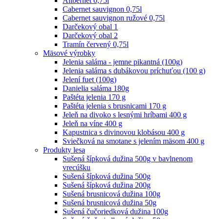
Alibernet 0,75l
Cabernet sauvignon 0,75l
Cabernet sauvignon ružové 0,75l
Darčekový obal 1
Darčekový obal 2
Tramín červený 0,75l
Mäsové výrobky
Jelenia saláma - jemne pikantná (100g)
Jelenia saláma s dubákovou príchuťou (100 g)
Jelení fuet (100g)
Danielia saláma 180g
Paštéta jelenia 170 g
Paštéta jelenia s brusnicami 170 g
Jeleň na divoko s lesnými hríbami 400 g
Jeleň na víne 400 g
Kapustnica s divinovou klobásou 400 g
Sviečková na smotane s jelením mäsom 400 g
Produkty lesa
Sušená šípková dužina 500g v bavlnenom
vrecúšku
Sušená šípková dužina 500g
Sušená šípková dužina 200g
Sušená brusnicová dužina 100g
Sušená brusnicová dužina 50g
Sušená čučoriedková dužina 100g