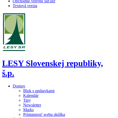
Obchodné verejné súťaže
Textová verzia
LESY Slovenskej republiky,
š.p.
Domov
Blok s upútavkami
Kalendár
Tipy
Newsletter
Marks
Prístupnosť webu skúška