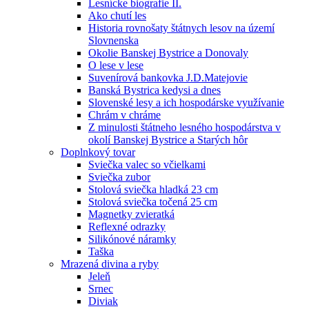
Lesnícke biografie II.
Ako chutí les
Historia rovnošaty štátnych lesov na území
Slovnenska
Okolie Banskej Bystrice a Donovaly
O lese v lese
Suvenírová bankovka J.D.Matejovie
Banská Bystrica kedysi a dnes
Slovenské lesy a ich hospodárske využívanie
Chrám v chráme
Z minulosti štátneho lesného hospodárstva v
okolí Banskej Bystrice a Starých hôr
Doplnkový tovar
Sviečka valec so včielkami
Sviečka zubor
Stolová sviečka hladká 23 cm
Stolová sviečka točená 25 cm
Magnetky zvieratká
Reflexné odrazky
Silikónové náramky
Taška
Mrazená divina a ryby
Jeleň
Srnec
Diviak