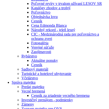
Poľovné revíry v trvalom užívaní LESOV SR
Katalógy zhodov a trofejí
Poľovníctvo
Objednávka lovu
Cenník
Cena Edmonda Blanca
Národný rekord - jeleň lesný
CIC - Medzinárodná rada pre poľovníctvo a
ochranu zveri
Fotogaléria
Verejné súťaže
Zaujímavosti
Rybárstvo
Aktuálne ponuky
Cenník
Sadbový materiál
Turistické a hotelové ubytovanie
Včelárstvo
Správa majetku
Predaj majetku
Vecné bremená
Cenník za zriadenie vecného bremena
Investičný prenájom - podmienky
Zámeny
Zoznam majetku pre OVS