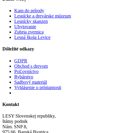
Kam do prírody
Lesnícke a drevárske múzeum
Lesnícky skanzen
Ubytovanie
Zubria zvernica
Lesná škola Levice
Dôležité odkazy
GDPR
Obchod s drevom
PoĽovníctvo
Rybárstvo
Sadbový materiál
Vyhlásenie o prístupnosti
Kontakt
LESY Slovenskej republiky,
štátny podnik
Nám. SNP 8,
975 66 Banská Bystrica