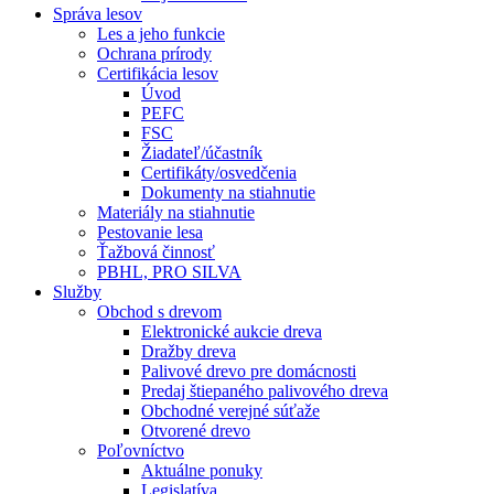
Správa lesov
Les a jeho funkcie
Ochrana prírody
Certifikácia lesov
Úvod
PEFC
FSC
Žiadateľ/účastník
Certifikáty/osvedčenia
Dokumenty na stiahnutie
Materiály na stiahnutie
Pestovanie lesa
Ťažbová činnosť
PBHL, PRO SILVA
Služby
Obchod s drevom
Elektronické aukcie dreva
Dražby dreva
Palivové drevo pre domácnosti
Predaj štiepaného palivového dreva
Obchodné verejné súťaže
Otvorené drevo
Poľovníctvo
Aktuálne ponuky
Legislatíva