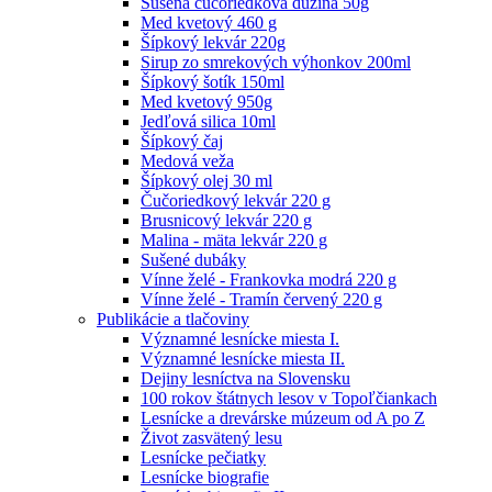
Sušená čučoriedková dužina 50g
Med kvetový 460 g
Šípkový lekvár 220g
Sirup zo smrekových výhonkov 200ml
Šípkový šotík 150ml
Med kvetový 950g
Jedľová silica 10ml
Šípkový čaj
Medová veža
Šípkový olej 30 ml
Čučoriedkový lekvár 220 g
Brusnicový lekvár 220 g
Malina - mäta lekvár 220 g
Sušené dubáky
Vínne želé - Frankovka modrá 220 g
Vínne želé - Tramín červený 220 g
Publikácie a tlačoviny
Významné lesnícke miesta I.
Významné lesnícke miesta II.
Dejiny lesníctva na Slovensku
100 rokov štátnych lesov v Topoľčiankach
Lesnícke a drevárske múzeum od A po Z
Život zasvätený lesu
Lesnícke pečiatky
Lesnícke biografie