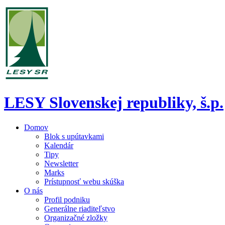
LESY Slovenskej republiky, š.p.
Domov
Blok s upútavkami
Kalendár
Tipy
Newsletter
Marks
Prístupnosť webu skúška
O nás
Profil podniku
Generálne riaditeľstvo
Organizačné zložky