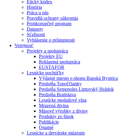
Etický kódex
História
Práca u nás
Pravidlá ochrany súkromia
Protikorupčný program
Datasety
Sťažnosti
Vyhlásenie o prístupnosti
Verejnosť
Projekty a spolupráca
Projekty EU
Reklamná spolupráca
EUSTAFOR
Lesnícke pochúťky
Výdajné miesto e-shopu Banská Bystrica
Predajňa Topoľčianky
Predajňa Semenoles Liptovský Hrádok
Predajňa Bratislava
Lesnícke medailové vína
Mrazená divina
Mäsové výrobky z diviny
Produkty zo šípok
Publikácie
Ostatné
Lesnícke a drevárske múzeum