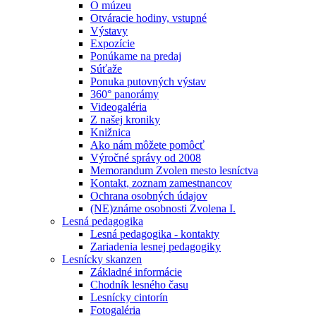
O múzeu
Otváracie hodiny, vstupné
Výstavy
Expozície
Ponúkame na predaj
Súťaže
Ponuka putovných výstav
360° panorámy
Videogaléria
Z našej kroniky
Knižnica
Ako nám môžete pomôcť
Výročné správy od 2008
Memorandum Zvolen mesto lesníctva
Kontakt, zoznam zamestnancov
Ochrana osobných údajov
(NE)známe osobnosti Zvolena I.
Lesná pedagogika
Lesná pedagogika - kontakty
Zariadenia lesnej pedagogiky
Lesnícky skanzen
Základné informácie
Chodník lesného času
Lesnícky cintorín
Fotogaléria