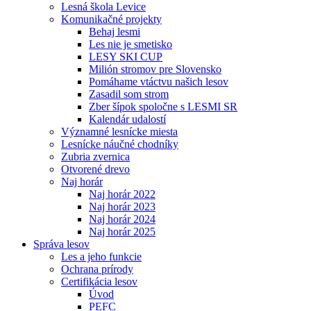
Lesná škola Levice
Komunikačné projekty
Behaj lesmi
Les nie je smetisko
LESY SKI CUP
Milión stromov pre Slovensko
Pomáhame vtáctvu našich lesov
Zasadil som strom
Zber šípok spoločne s LESMI SR
Kalendár udalostí
Významné lesnícke miesta
Lesnícke náučné chodníky
Zubria zvernica
Otvorené drevo
Naj horár
Naj horár 2022
Naj horár 2023
Naj horár 2024
Naj horár 2025
Správa lesov
Les a jeho funkcie
Ochrana prírody
Certifikácia lesov
Úvod
PEFC