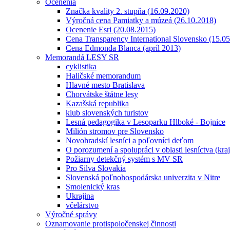
Ocenenia
Značka kvality 2. stupňa (16.09.2020)
Výročná cena Pamiatky a múzeá (26.10.2018)
Ocenenie Esri (20.08.2015)
Cena Transparency International Slovensko (15.0
Cena Edmonda Blanca (apríl 2013)
Memorandá LESY SR
cyklistika
Haličské memorandum
Hlavné mesto Bratislava
Chorvátske štátne lesy
Kazašská republika
klub slovenských turistov
Lesná pedagogika v Lesoparku Hlboké - Bojnice
Milión stromov pre Slovensko
Novohradskí lesníci a poľovníci deťom
O porozumení a spolupráci v oblasti lesníctva (kra
Požiarny detekčný systém s MV SR
Pro Silva Slovakia
Slovenská poľnohospodárska univerzita v Nitre
Smolenický kras
Ukrajina
včelárstvo
Výročné správy
Oznamovanie protispoločenskej činnosti