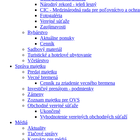
Národný rekord - jeleň lesný
CIC - Medzinárodná rada pre poľovníctvo a ochra
Fotogaléria
Verejné súťaže
Zaujímavosti
Rybárstvo
Aktuálne ponuky
Cenník
Sadbový materiál
Turistické a hotelové ubytovanie
Včelárstvo
Správa majetku
Predaj majetku
Vecné bremená
Cenník za zriadenie vecného bremena
Investičný prenájom - podmienky
Zámeny
Zoznam majetku pre OVS
Obchodné verejné súťaže
Ukončené
Vyhodnotenie verejných obchodných súťaží
Médiá
Aktuality
Tlačové správy
Kontakty pre médiá