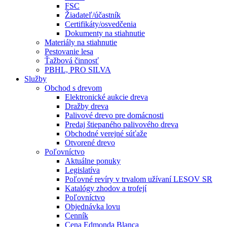
FSC
Žiadateľ/účastník
Certifikáty/osvedčenia
Dokumenty na stiahnutie
Materiály na stiahnutie
Pestovanie lesa
Ťažbová činnosť
PBHL, PRO SILVA
Služby
Obchod s drevom
Elektronické aukcie dreva
Dražby dreva
Palivové drevo pre domácnosti
Predaj štiepaného palivového dreva
Obchodné verejné súťaže
Otvorené drevo
Poľovníctvo
Aktuálne ponuky
Legislatíva
Poľovné revíry v trvalom užívaní LESOV SR
Katalógy zhodov a trofejí
Poľovníctvo
Objednávka lovu
Cenník
Cena Edmonda Blanca