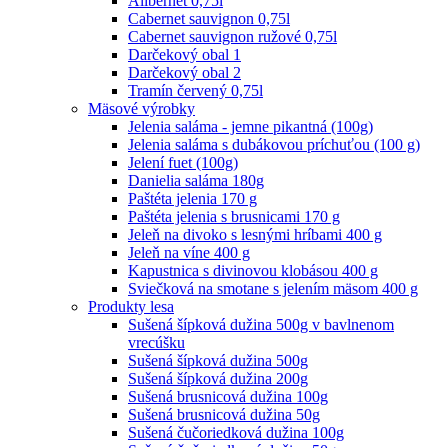
Alibernet 0,75l
Cabernet sauvignon 0,75l
Cabernet sauvignon ružové 0,75l
Darčekový obal 1
Darčekový obal 2
Tramín červený 0,75l
Mäsové výrobky
Jelenia saláma - jemne pikantná (100g)
Jelenia saláma s dubákovou príchuťou (100 g)
Jelení fuet (100g)
Danielia saláma 180g
Paštéta jelenia 170 g
Paštéta jelenia s brusnicami 170 g
Jeleň na divoko s lesnými hríbami 400 g
Jeleň na víne 400 g
Kapustnica s divinovou klobásou 400 g
Sviečková na smotane s jelením mäsom 400 g
Produkty lesa
Sušená šípková dužina 500g v bavlnenom
vrecúšku
Sušená šípková dužina 500g
Sušená šípková dužina 200g
Sušená brusnicová dužina 100g
Sušená brusnicová dužina 50g
Sušená čučoriedková dužina 100g