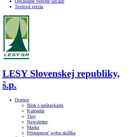
Obchodné verejné súťaže
Textová verzia
LESY Slovenskej republiky,
š.p.
Domov
Blok s upútavkami
Kalendár
Tipy
Newsletter
Marks
Prístupnosť webu skúška