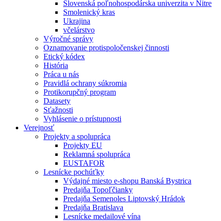
Slovenská poľnohospodárska univerzita v Nitre
Smolenický kras
Ukrajina
včelárstvo
Výročné správy
Oznamovanie protispoločenskej činnosti
Etický kódex
História
Práca u nás
Pravidlá ochrany súkromia
Protikorupčný program
Datasety
Sťažnosti
Vyhlásenie o prístupnosti
Verejnosť
Projekty a spolupráca
Projekty EU
Reklamná spolupráca
EUSTAFOR
Lesnícke pochúťky
Výdajné miesto e-shopu Banská Bystrica
Predajňa Topoľčianky
Predajňa Semenoles Liptovský Hrádok
Predajňa Bratislava
Lesnícke medailové vína