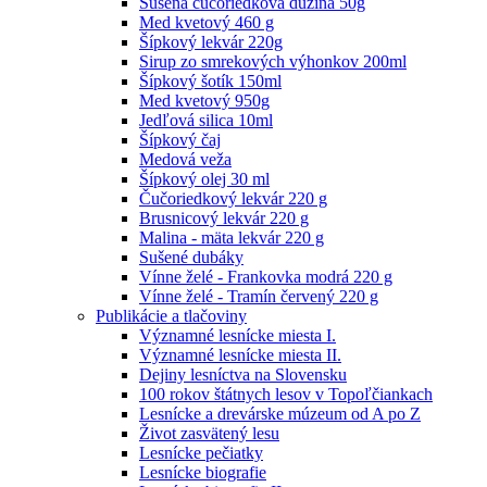
Sušená čučoriedková dužina 50g
Med kvetový 460 g
Šípkový lekvár 220g
Sirup zo smrekových výhonkov 200ml
Šípkový šotík 150ml
Med kvetový 950g
Jedľová silica 10ml
Šípkový čaj
Medová veža
Šípkový olej 30 ml
Čučoriedkový lekvár 220 g
Brusnicový lekvár 220 g
Malina - mäta lekvár 220 g
Sušené dubáky
Vínne želé - Frankovka modrá 220 g
Vínne želé - Tramín červený 220 g
Publikácie a tlačoviny
Významné lesnícke miesta I.
Významné lesnícke miesta II.
Dejiny lesníctva na Slovensku
100 rokov štátnych lesov v Topoľčiankach
Lesnícke a drevárske múzeum od A po Z
Život zasvätený lesu
Lesnícke pečiatky
Lesnícke biografie