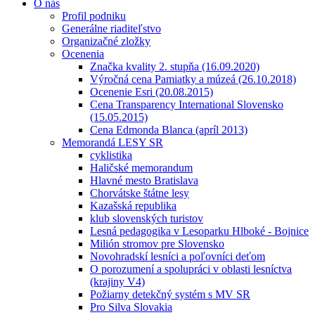
O nás
Profil podniku
Generálne riaditeľstvo
Organizačné zložky
Ocenenia
Značka kvality 2. stupňa (16.09.2020)
Výročná cena Pamiatky a múzeá (26.10.2018)
Ocenenie Esri (20.08.2015)
Cena Transparency International Slovensko
(15.05.2015)
Cena Edmonda Blanca (apríl 2013)
Memorandá LESY SR
cyklistika
Haličské memorandum
Hlavné mesto Bratislava
Chorvátske štátne lesy
Kazašská republika
klub slovenských turistov
Lesná pedagogika v Lesoparku Hlboké - Bojnice
Milión stromov pre Slovensko
Novohradskí lesníci a poľovníci deťom
O porozumení a spolupráci v oblasti lesníctva
(krajiny V4)
Požiarny detekčný systém s MV SR
Pro Silva Slovakia