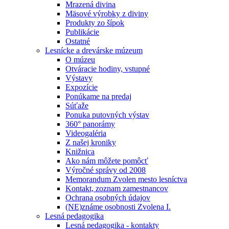
Mrazená divina
Mäsové výrobky z diviny
Produkty zo šípok
Publikácie
Ostatné
Lesnícke a drevárske múzeum
O múzeu
Otváracie hodiny, vstupné
Výstavy
Expozície
Ponúkame na predaj
Súťaže
Ponuka putovných výstav
360° panorámy
Videogaléria
Z našej kroniky
Knižnica
Ako nám môžete pomôcť
Výročné správy od 2008
Memorandum Zvolen mesto lesníctva
Kontakt, zoznam zamestnancov
Ochrana osobných údajov
(NE)známe osobnosti Zvolena I.
Lesná pedagogika
Lesná pedagogika - kontakty