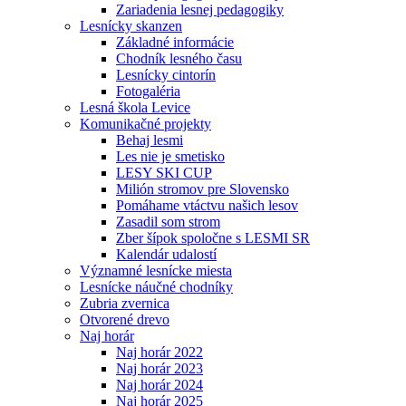
Zariadenia lesnej pedagogiky
Lesnícky skanzen
Základné informácie
Chodník lesného času
Lesnícky cintorín
Fotogaléria
Lesná škola Levice
Komunikačné projekty
Behaj lesmi
Les nie je smetisko
LESY SKI CUP
Milión stromov pre Slovensko
Pomáhame vtáctvu našich lesov
Zasadil som strom
Zber šípok spoločne s LESMI SR
Kalendár udalostí
Významné lesnícke miesta
Lesnícke náučné chodníky
Zubria zvernica
Otvorené drevo
Naj horár
Naj horár 2022
Naj horár 2023
Naj horár 2024
Naj horár 2025