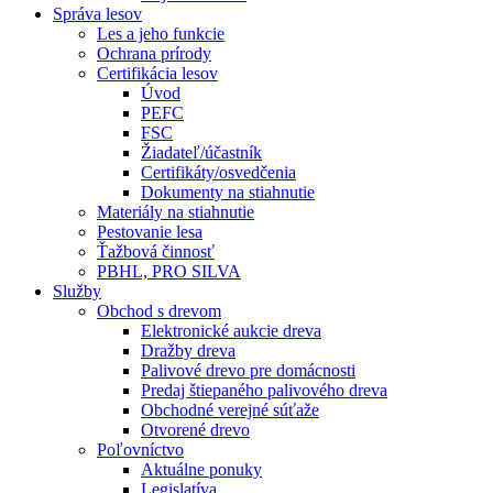
Správa lesov
Les a jeho funkcie
Ochrana prírody
Certifikácia lesov
Úvod
PEFC
FSC
Žiadateľ/účastník
Certifikáty/osvedčenia
Dokumenty na stiahnutie
Materiály na stiahnutie
Pestovanie lesa
Ťažbová činnosť
PBHL, PRO SILVA
Služby
Obchod s drevom
Elektronické aukcie dreva
Dražby dreva
Palivové drevo pre domácnosti
Predaj štiepaného palivového dreva
Obchodné verejné súťaže
Otvorené drevo
Poľovníctvo
Aktuálne ponuky
Legislatíva