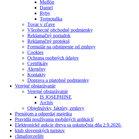
Muflón
Daniel
Ryby
Termotaška
Tovar v zľave
Všeobecné obchodné podmienky
Reklamačný poriadok
Reklamačný protokol
Formulár na odstúpenie od zmluvy
Cookies
Ochrana osobných údajov
Certifikáty
Alergény
Kontakty
Doprava a platobné podmienky
Verejné obstarávanie
Verejné obstarávanie
IS JOSEPHINE
Archív
Objednávky, faktúry, zmluvy
Prenájom a odpredaj majetku
Pravidlá používania mobilných aplikácií
Elektronické aukcie dreva sa uskutočnia dňa 2.9.2020.
klub slovenských turistov
climaforceelife