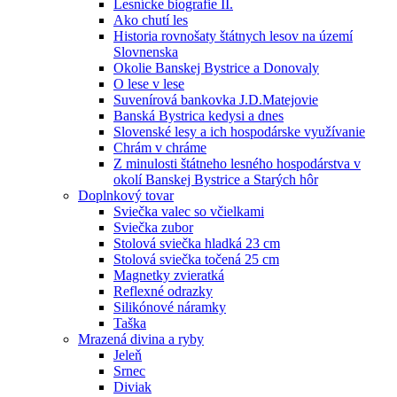
Lesnícke biografie II.
Ako chutí les
Historia rovnošaty štátnych lesov na území
Slovnenska
Okolie Banskej Bystrice a Donovaly
O lese v lese
Suvenírová bankovka J.D.Matejovie
Banská Bystrica kedysi a dnes
Slovenské lesy a ich hospodárske využívanie
Chrám v chráme
Z minulosti štátneho lesného hospodárstva v
okolí Banskej Bystrice a Starých hôr
Doplnkový tovar
Sviečka valec so včielkami
Sviečka zubor
Stolová sviečka hladká 23 cm
Stolová sviečka točená 25 cm
Magnetky zvieratká
Reflexné odrazky
Silikónové náramky
Taška
Mrazená divina a ryby
Jeleň
Srnec
Diviak