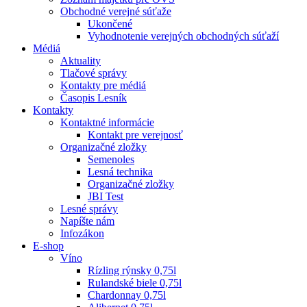
Obchodné verejné súťaže
Ukončené
Vyhodnotenie verejných obchodných súťaží
Médiá
Aktuality
Tlačové správy
Kontakty pre médiá
Časopis Lesník
Kontakty
Kontaktné informácie
Kontakt pre verejnosť
Organizačné zložky
Semenoles
Lesná technika
Organizačné zložky
JBI Test
Lesné správy
Napíšte nám
Infozákon
E-shop
Víno
Rízling rýnsky 0,75l
Rulandské biele 0,75l
Chardonnay 0,75l