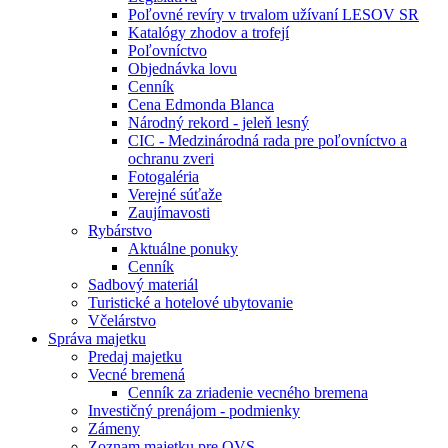
Poľovné revíry v trvalom užívaní LESOV SR
Katalógy zhodov a trofejí
Poľovníctvo
Objednávka lovu
Cenník
Cena Edmonda Blanca
Národný rekord - jeleň lesný
CIC - Medzinárodná rada pre poľovníctvo a
ochranu zveri
Fotogaléria
Verejné súťaže
Zaujímavosti
Rybárstvo
Aktuálne ponuky
Cenník
Sadbový materiál
Turistické a hotelové ubytovanie
Včelárstvo
Správa majetku
Predaj majetku
Vecné bremená
Cenník za zriadenie vecného bremena
Investičný prenájom - podmienky
Zámeny
Zoznam majetku pre OVS