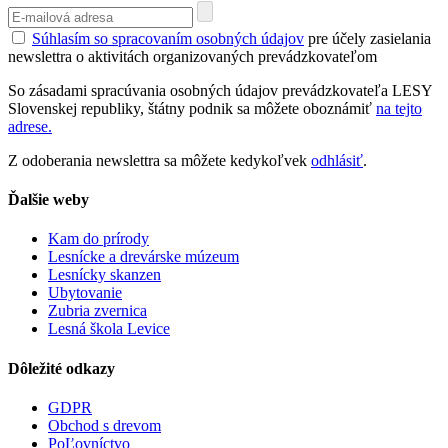
Súhlasím so spracovaním osobných údajov
pre účely zasielania
newslettra o aktivitách organizovaných prevádzkovateľom
So zásadami spracúvania osobných údajov prevádzkovateľa LESY
Slovenskej republiky, štátny podnik sa môžete oboznámiť
na tejto
adrese.
Z odoberania newslettra sa môžete kedykoľvek
odhlásiť
.
Ďalšie weby
Kam do prírody
Lesnícke a drevárske múzeum
Lesnícky skanzen
Ubytovanie
Zubria zvernica
Lesná škola Levice
Dôležité odkazy
GDPR
Obchod s drevom
PoĽovníctvo