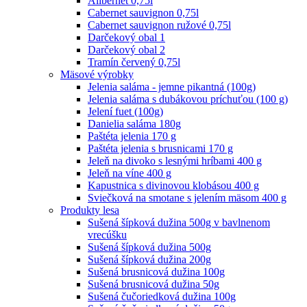
Alibernet 0,75l
Cabernet sauvignon 0,75l
Cabernet sauvignon ružové 0,75l
Darčekový obal 1
Darčekový obal 2
Tramín červený 0,75l
Mäsové výrobky
Jelenia saláma - jemne pikantná (100g)
Jelenia saláma s dubákovou príchuťou (100 g)
Jelení fuet (100g)
Danielia saláma 180g
Paštéta jelenia 170 g
Paštéta jelenia s brusnicami 170 g
Jeleň na divoko s lesnými hríbami 400 g
Jeleň na víne 400 g
Kapustnica s divinovou klobásou 400 g
Sviečková na smotane s jelením mäsom 400 g
Produkty lesa
Sušená šípková dužina 500g v bavlnenom
vrecúšku
Sušená šípková dužina 500g
Sušená šípková dužina 200g
Sušená brusnicová dužina 100g
Sušená brusnicová dužina 50g
Sušená čučoriedková dužina 100g