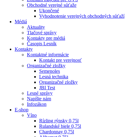
Obchodné verejné súťaže
Ukončené
Vyhodnotenie verejných obchodných súťaží
Médiá
Aktuality
Tlačové správy
Kontakty pre médiá
Časopis Lesník
Kontakty
Kontaktné informácie
Kontakt pre verejnosť
Organizačné zložky
Semenoles
Lesná technika
Organizačné zložky
JBI Test
Lesné správy
Napíšte nám
Infozákon
E-shop
Víno
Rízling rýnsky 0,75l
Rulandské biele 0,75l
Chardonnay 0,75l