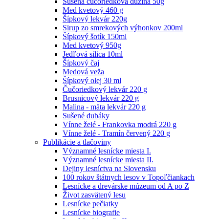
Sušená čučoriedková dužina 50g
Med kvetový 460 g
Šípkový lekvár 220g
Sirup zo smrekových výhonkov 200ml
Šípkový šotík 150ml
Med kvetový 950g
Jedľová silica 10ml
Šípkový čaj
Medová veža
Šípkový olej 30 ml
Čučoriedkový lekvár 220 g
Brusnicový lekvár 220 g
Malina - mäta lekvár 220 g
Sušené dubáky
Vínne želé - Frankovka modrá 220 g
Vínne želé - Tramín červený 220 g
Publikácie a tlačoviny
Významné lesnícke miesta I.
Významné lesnícke miesta II.
Dejiny lesníctva na Slovensku
100 rokov štátnych lesov v Topoľčiankach
Lesnícke a drevárske múzeum od A po Z
Život zasvätený lesu
Lesnícke pečiatky
Lesnícke biografie