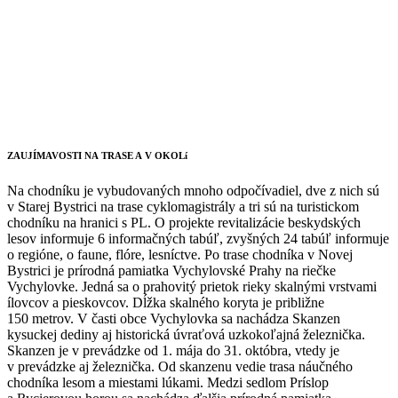
ZAUJÍMAVOSTI NA TRASE A V OKOLí
Na chodníku je vybudovaných mnoho odpočívadiel, dve z nich sú
v Starej Bystrici na trase cyklomagistrály a tri sú na turistickom
chodníku na hranici s PL. O projekte revitalizácie beskydských
lesov informuje 6 informačných tabúľ, zvyšných 24 tabúľ informuje
o regióne, o faune, flóre, lesníctve. Po trase chodníka v Novej
Bystrici je prírodná pamiatka Vychylovské Prahy na riečke
Vychylovke. Jedná sa o prahovitý prietok rieky skalnými vrstvami
ílovcov a pieskovcov. Dĺžka skalného koryta je približne
150 metrov. V časti obce Vychylovka sa nachádza Skanzen
kysuckej dediny aj historická úvraťová uzkokoľajná železnička.
Skanzen je v prevádzke od 1. mája do 31. októbra, vtedy je
v prevádzke aj železnička. Od skanzenu vedie trasa náučného
chodníka lesom a miestami lúkami. Medzi sedlom Príslop