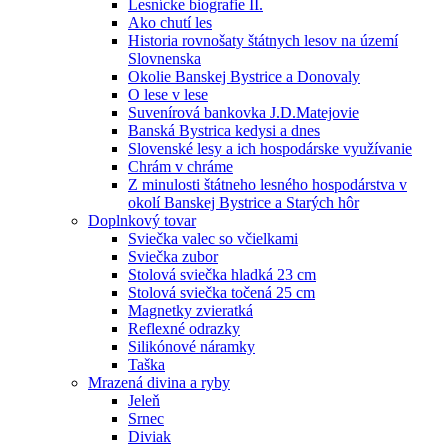
Lesnícke biografie II.
Ako chutí les
Historia rovnošaty štátnych lesov na území
Slovnenska
Okolie Banskej Bystrice a Donovaly
O lese v lese
Suvenírová bankovka J.D.Matejovie
Banská Bystrica kedysi a dnes
Slovenské lesy a ich hospodárske využívanie
Chrám v chráme
Z minulosti štátneho lesného hospodárstva v
okolí Banskej Bystrice a Starých hôr
Doplnkový tovar
Sviečka valec so včielkami
Sviečka zubor
Stolová sviečka hladká 23 cm
Stolová sviečka točená 25 cm
Magnetky zvieratká
Reflexné odrazky
Silikónové náramky
Taška
Mrazená divina a ryby
Jeleň
Srnec
Diviak