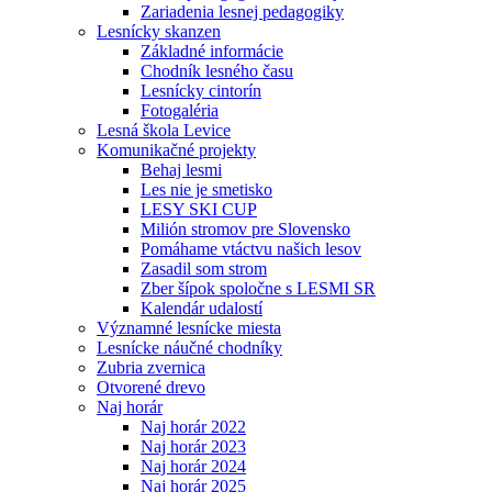
Zariadenia lesnej pedagogiky
Lesnícky skanzen
Základné informácie
Chodník lesného času
Lesnícky cintorín
Fotogaléria
Lesná škola Levice
Komunikačné projekty
Behaj lesmi
Les nie je smetisko
LESY SKI CUP
Milión stromov pre Slovensko
Pomáhame vtáctvu našich lesov
Zasadil som strom
Zber šípok spoločne s LESMI SR
Kalendár udalostí
Významné lesnícke miesta
Lesnícke náučné chodníky
Zubria zvernica
Otvorené drevo
Naj horár
Naj horár 2022
Naj horár 2023
Naj horár 2024
Naj horár 2025