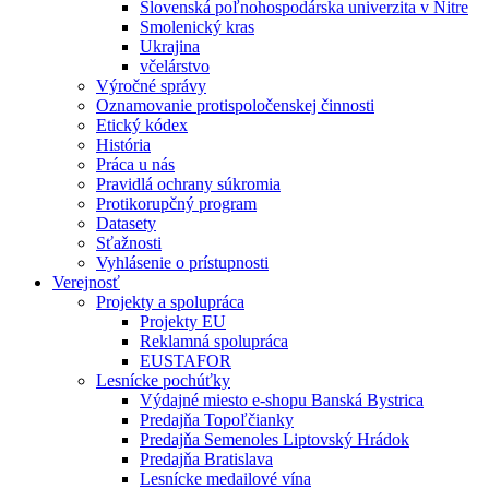
Slovenská poľnohospodárska univerzita v Nitre
Smolenický kras
Ukrajina
včelárstvo
Výročné správy
Oznamovanie protispoločenskej činnosti
Etický kódex
História
Práca u nás
Pravidlá ochrany súkromia
Protikorupčný program
Datasety
Sťažnosti
Vyhlásenie o prístupnosti
Verejnosť
Projekty a spolupráca
Projekty EU
Reklamná spolupráca
EUSTAFOR
Lesnícke pochúťky
Výdajné miesto e-shopu Banská Bystrica
Predajňa Topoľčianky
Predajňa Semenoles Liptovský Hrádok
Predajňa Bratislava
Lesnícke medailové vína