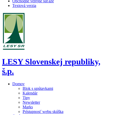
Obchodné verejné súťaže
Textová verzia
LESY Slovenskej republiky,
š.p.
Domov
Blok s upútavkami
Kalendár
Tipy
Newsletter
Marks
Prístupnosť webu skúška