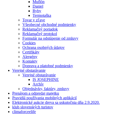
Muflón
Daniel
Ryby
Termotaška
Tovar v zľave
Všeobecné obchodné podmienky
Reklamačný poriadok
Reklamačný protokol
Formulár na odstúpenie od zmluvy
Cookies
Ochrana osobných údajov
Certifikáty
Alergény
Kontakty
Doprava a platobné podmienky
Verejné obstarávanie
Verejné obstarávanie
IS JOSEPHINE
Archív
Objednávky, faktúry, zmluvy
Prenájom a odpredaj majetku
Pravidlá používania mobilných aplikácií
Elektronické aukcie dreva sa uskutočnia dňa 2.9.2020.
klub slovenských turistov
climaforceelife