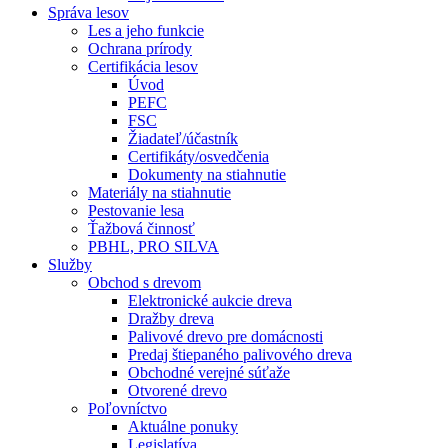
Správa lesov
Les a jeho funkcie
Ochrana prírody
Certifikácia lesov
Úvod
PEFC
FSC
Žiadateľ/účastník
Certifikáty/osvedčenia
Dokumenty na stiahnutie
Materiály na stiahnutie
Pestovanie lesa
Ťažbová činnosť
PBHL, PRO SILVA
Služby
Obchod s drevom
Elektronické aukcie dreva
Dražby dreva
Palivové drevo pre domácnosti
Predaj štiepaného palivového dreva
Obchodné verejné súťaže
Otvorené drevo
Poľovníctvo
Aktuálne ponuky
Legislatíva