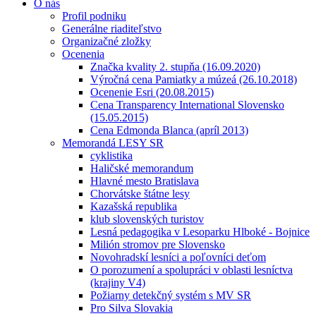
O nás
Profil podniku
Generálne riaditeľstvo
Organizačné zložky
Ocenenia
Značka kvality 2. stupňa (16.09.2020)
Výročná cena Pamiatky a múzeá (26.10.2018)
Ocenenie Esri (20.08.2015)
Cena Transparency International Slovensko
(15.05.2015)
Cena Edmonda Blanca (apríl 2013)
Memorandá LESY SR
cyklistika
Haličské memorandum
Hlavné mesto Bratislava
Chorvátske štátne lesy
Kazašská republika
klub slovenských turistov
Lesná pedagogika v Lesoparku Hlboké - Bojnice
Milión stromov pre Slovensko
Novohradskí lesníci a poľovníci deťom
O porozumení a spolupráci v oblasti lesníctva
(krajiny V4)
Požiarny detekčný systém s MV SR
Pro Silva Slovakia