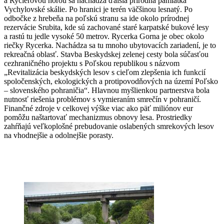
a Rycierovou horou sa nachádza ďalšia prírodná pamiatka
Vychylovské skálie. Po hranici je terén väčšinou lesnatý. Po
odbočke z hrebeňa na poľskú stranu sa ide okolo prírodnej
rezervácie Srubita, kde sú zachované staré karpatské bukové lesy
a rastú tu jedle vysoké 50 metrov. Rycerka Gorna je obec okolo
riečky Rycerka. Nachádza sa tu mnoho ubytovacích zariadení, je to
rekreačná oblasť. Stavba Beskydskej zelenej cesty bola súčasťou
cezhraničného projektu s Poľskou republikou s názvom
„Revitalizácia beskydských lesov s cieľom zlepšenia ich funkcií
spoločenských, ekologických a protipovodňových na území Poľsko
– slovenského pohraničia“. Hlavnou myšlienkou partnerstva bola
nutnosť riešenia problémov s vymieraním smrečín v pohraničí.
Finančné zdroje v celkovej výške viac ako päť miliónov eur
pomôžu naštartovať mechanizmus obnovy lesa. Prostriedky
zahŕňajú veľkoplošné prebudovanie oslabených smrekových lesov
na vhodnejšie a odolnejšie porasty.