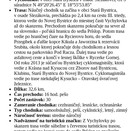
súradnice N 49°20'26.45" E 18°55'53.85"
Trasa:
Náučný chodník sa začína v obci Stará Bystrica,
v osade Slezákovia, prechádza po 2,4 km na cestu III. triedy,
ktorou vedie do Novej Bystrice do miestnej časti Vychylovka
až do skanzenu. Prechodom skanzenu pokračuje na sever až
na slovensko - poľskú hranicu do sedla Príslop. Potom trasa
vedie po hraničnej čiare na Rycierovu horu, do sedla
Przegibek a ďalšie kopce Kikula a Jaworzina k rezervácii
Srubita, okolo ktorej pokračuje dolu chodníkom a lesnou
cestou na parkovisko Pod Racza. Ďalej trasa vedie po
asfaltovej ceste a končí v lesnej škôlke v Rycerke Gornej.
Od roku 2013 je súčasťou Bystrickej cyklomagistrály, ktorá
vedie z Krásna nad Kysucou cez Zborov nad Bystricou,
Klubinu, Starú Bystricu do Novej Bystrice. Cyklomagistrála
vedie po trase niekdajšej Kysucko – Oravskej úvraťovej
železnice.
Dĺžka:
32,6 km,
Čas prechodu:
16 hod. pešo
Počet zastávok:
30
Zameranie chodníka:
cezhraničný, lesnícke, ochranárske
Typ chodníka:
samoobslužný, peší, cyklistický, letný, zimný
Náročnosť terénu:
stredne náročný
Nadväznosť na turistickú značku:
Z Vychylovky po
skanzen trasa vedie súbežne s červenou turistickou trasou,