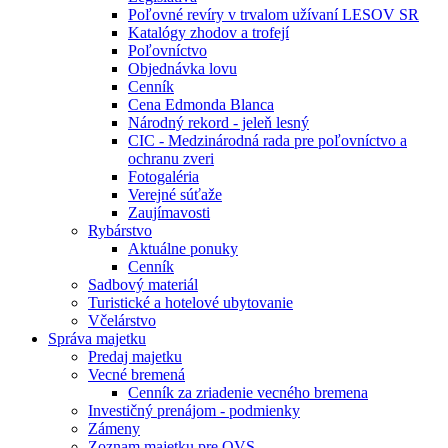
Poľovné revíry v trvalom užívaní LESOV SR
Katalógy zhodov a trofejí
Poľovníctvo
Objednávka lovu
Cenník
Cena Edmonda Blanca
Národný rekord - jeleň lesný
CIC - Medzinárodná rada pre poľovníctvo a
ochranu zveri
Fotogaléria
Verejné súťaže
Zaujímavosti
Rybárstvo
Aktuálne ponuky
Cenník
Sadbový materiál
Turistické a hotelové ubytovanie
Včelárstvo
Správa majetku
Predaj majetku
Vecné bremená
Cenník za zriadenie vecného bremena
Investičný prenájom - podmienky
Zámeny
Zoznam majetku pre OVS