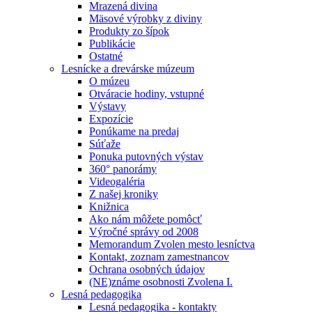
Mrazená divina
Mäsové výrobky z diviny
Produkty zo šípok
Publikácie
Ostatné
Lesnícke a drevárske múzeum
O múzeu
Otváracie hodiny, vstupné
Výstavy
Expozície
Ponúkame na predaj
Súťaže
Ponuka putovných výstav
360° panorámy
Videogaléria
Z našej kroniky
Knižnica
Ako nám môžete pomôcť
Výročné správy od 2008
Memorandum Zvolen mesto lesníctva
Kontakt, zoznam zamestnancov
Ochrana osobných údajov
(NE)známe osobnosti Zvolena I.
Lesná pedagogika
Lesná pedagogika - kontakty