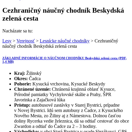
Cezhraničný náučný chodník Beskydská
zelená cesta
Nacházate sa tu:
Lesy
>
Verejnosť
>
Lesnícke náučné chodníky
> Cezhraničný
náučný chodník Beskydská zelená cesta
ZÁKLADNÉ INFORMÁCIE O NÁUČNOM CHODNÍKU Beskydská zelená cesta (PDF,
1,4 MB)
Kraj:
Žilinský
Okres:
Čadca
Pohorie:
Kysucká vrchovina, Kysucké Beskydy
Chránené územie:
Chránená krajinná oblasť Kysuce,
Prírodné pamiatky Vychylovské skálie a Prahy, ŠPR
Javorinka a Zajačková lúka
Prístup:
autobusové zastávky v Starej Bystrici, prípadne
v Novej Bystrici. Idú sem autobusy z Čadce, z Kysuckého
Nového Mesta, zo Žiliny aj z Námestova. Dolnou časťou
doliny Rycerka vedie železnica, dá sa odtiaľ cestovať do obce
Zwardon a odtiaľ do Čadce za 2 – 3 hodiny.
Východisko:
v obci Stará Bystrica v osade Slezákovci, GPS