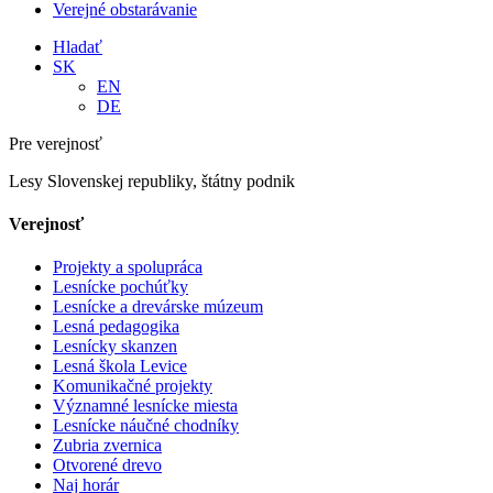
Verejné obstarávanie
Hladať
SK
EN
DE
Pre verejnosť
Lesy Slovenskej republiky, štátny podnik
Verejnosť
Projekty a spolupráca
Lesnícke pochúťky
Lesnícke a drevárske múzeum
Lesná pedagogika
Lesnícky skanzen
Lesná škola Levice
Komunikačné projekty
Významné lesnícke miesta
Lesnícke náučné chodníky
Zubria zvernica
Otvorené drevo
Naj horár