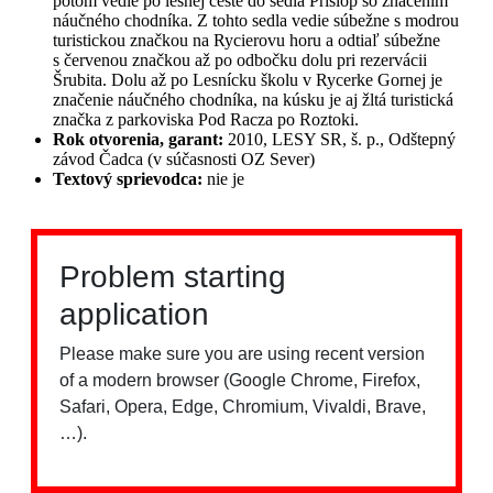
potom vedie po lesnej ceste do sedla Príslop so značením
náučného chodníka. Z tohto sedla vedie súbežne s modrou
turistickou značkou na Rycierovu horu a odtiaľ súbežne
s červenou značkou až po odbočku dolu pri rezervácii
Šrubita. Dolu až po Lesnícku školu v Rycerke Gornej je
značenie náučného chodníka, na kúsku je aj žltá turistická
značka z parkoviska Pod Racza po Roztoki.
Rok otvorenia, garant:
2010, LESY SR, š. p., Odštepný
závod Čadca (v súčasnosti OZ Sever)
Textový sprievodca:
nie je