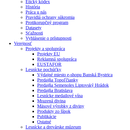
Etický kódex
História
Práca u nás
Pravidlá ochrany súkromia
Protikorupčný program
Datasety
Sťažnosti
Vyhlásenie o prístupnosti
Verejnosť
Projekty a spolupráca
Projekty EU
Reklamná spolupráca
EUSTAFOR
Lesnícke pochúťky
Výdajné miesto e-shopu Banská Bystrica
Predajňa Topoľčianky
Predajňa Semenoles Liptovský Hrádok
Predajňa Bratislava
Lesnícke medailové vína
Mrazená divina
Mäsové výrobky z diviny
Produkty zo šípok
Publikácie
Ostatné
Lesnícke a drevárske múzeum