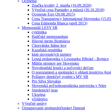
Ocenenia
Značka kvality 2. stupňa (16.09.2020)
Výročná cena Pamiatky a múzeá (26.10.2018)
Ocenenie Esri (20.08.2015)
Cena Transparency International Slovensko (15.0
Cena Edmonda Blanca (apríl 2013)
Memorandá LESY SR
cyklistika
Haličské memorandum
Hlavné mesto Bratislava
Chorvátske štátne lesy
Kazašská republika
klub slovenských turistov
Lesná pedagogika v Lesoparku Hlboké - Bojnice
Milión stromov pre Slovensko
Novohradskí lesníci a poľovníci deťom
O porozumení a spolupráci v oblasti lesníctva (kra
Požiarny detekčný systém s MV SR
Pro Silva Slovakia
Slovenská poľnohospodárska univerzita v Nitre
Smolenický kras
Ukrajina
včelárstvo
Výročné správy
Oznamovanie protispoločenskej činnosti