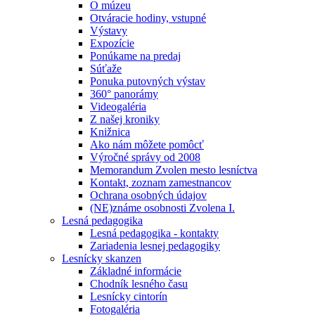
O múzeu
Otváracie hodiny, vstupné
Výstavy
Expozície
Ponúkame na predaj
Súťaže
Ponuka putovných výstav
360° panorámy
Videogaléria
Z našej kroniky
Knižnica
Ako nám môžete pomôcť
Výročné správy od 2008
Memorandum Zvolen mesto lesníctva
Kontakt, zoznam zamestnancov
Ochrana osobných údajov
(NE)známe osobnosti Zvolena I.
Lesná pedagogika
Lesná pedagogika - kontakty
Zariadenia lesnej pedagogiky
Lesnícky skanzen
Základné informácie
Chodník lesného času
Lesnícky cintorín
Fotogaléria