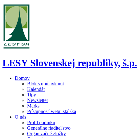
LESY Slovenskej republiky, š.p.
Domov
Blok s upútavkami
Kalendár
Tipy
Newsletter
Marks
Prístupnosť webu skúška
O nás
Profil podniku
Generálne riaditeľstvo
Organizačné zložky