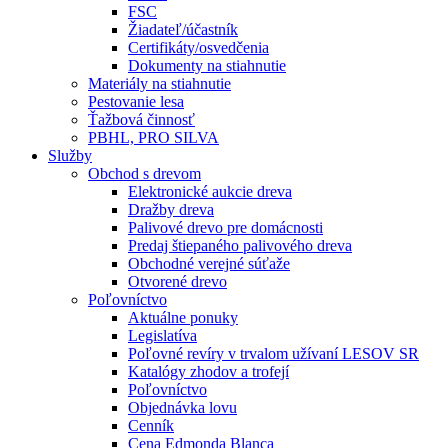
FSC
Žiadateľ/účastník
Certifikáty/osvedčenia
Dokumenty na stiahnutie
Materiály na stiahnutie
Pestovanie lesa
Ťažbová činnosť
PBHL, PRO SILVA
Služby
Obchod s drevom
Elektronické aukcie dreva
Dražby dreva
Palivové drevo pre domácnosti
Predaj štiepaného palivového dreva
Obchodné verejné súťaže
Otvorené drevo
Poľovníctvo
Aktuálne ponuky
Legislatíva
Poľovné revíry v trvalom užívaní LESOV SR
Katalógy zhodov a trofejí
Poľovníctvo
Objednávka lovu
Cenník
Cena Edmonda Blanca