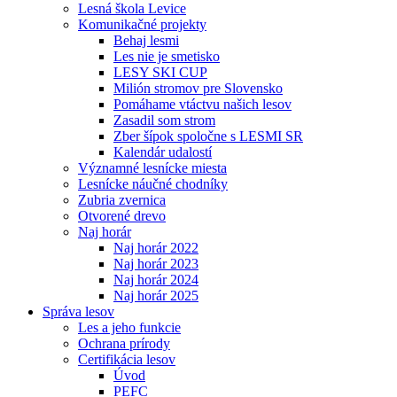
Lesná škola Levice
Komunikačné projekty
Behaj lesmi
Les nie je smetisko
LESY SKI CUP
Milión stromov pre Slovensko
Pomáhame vtáctvu našich lesov
Zasadil som strom
Zber šípok spoločne s LESMI SR
Kalendár udalostí
Významné lesnícke miesta
Lesnícke náučné chodníky
Zubria zvernica
Otvorené drevo
Naj horár
Naj horár 2022
Naj horár 2023
Naj horár 2024
Naj horár 2025
Správa lesov
Les a jeho funkcie
Ochrana prírody
Certifikácia lesov
Úvod
PEFC