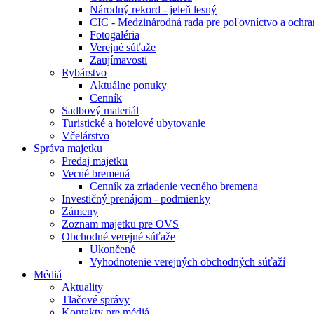
Národný rekord - jeleň lesný
CIC - Medzinárodná rada pre poľovníctvo a ochra
Fotogaléria
Verejné súťaže
Zaujímavosti
Rybárstvo
Aktuálne ponuky
Cenník
Sadbový materiál
Turistické a hotelové ubytovanie
Včelárstvo
Správa majetku
Predaj majetku
Vecné bremená
Cenník za zriadenie vecného bremena
Investičný prenájom - podmienky
Zámeny
Zoznam majetku pre OVS
Obchodné verejné súťaže
Ukončené
Vyhodnotenie verejných obchodných súťaží
Médiá
Aktuality
Tlačové správy
Kontakty pre médiá