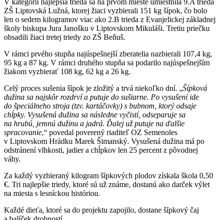
V kategórii najlepšia trieda sa na prvom mieste umiestnila 9.A trieda
ZŠ Liptovská Lužná, ktorej žiaci vyzbierali 151 kg šípok, čo bolo
len o sedem kilogramov viac ako 2.B trieda z Evanjelickej základnej
školy biskupa Jura Janošku v Liptovskom Mikuláši. Tretiu priečku
obsadili žiaci tretej triedy zo ZŠ Beňuš.
V rámci prvého stupňa najúspešnejší zberatelia nazbierali 107,4 kg,
95 kg a 87 kg. V rámci druhého stupňa sa podarilo najúspešnejším
žiakom vyzbierať 108 kg, 62 kg a 26 kg.
Celý proces sušenia šípok je zložitý a trvá niekoľko dní. „
Šípková
dužina sa najskôr rozdrví a putuje do sušiarne. Po vysušení ide
do špeciálneho stroja (tzv. kartáčovky) s bubnom, ktorý odsaje
chĺpky. Vysušená dužina sa následne vyčistí, odseparuje sa
na hrubú, jemnú dužinu a jadrá. Ďalej už putuje na ďalšie
spracovanie
,“ povedal poverený riaditeľ OZ Semenoles
v Liptovskom Hrádku Marek Šimanský. Vysušená dužina má po
odstránení vlhkosti, jadier a chĺpkov len 25 percent z pôvodnej
váhy.
Za každý vyzbieraný kilogram šípkových plodov získala škola 0,50
€. Tri najlepšie triedy, ktoré sú už známe, dostanú ako darček výlet
na miesta s lesníckou históriou.
Každé dieťa, ktoré sa do projektu zapojilo, dostane šípkový čaj
a balíček drobností.