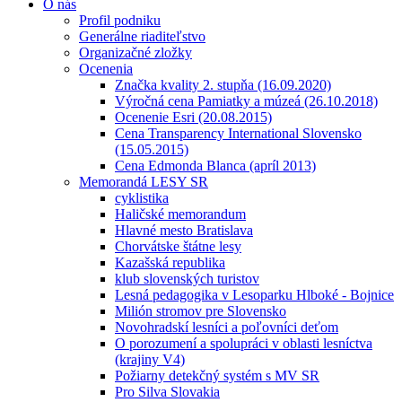
O nás
Profil podniku
Generálne riaditeľstvo
Organizačné zložky
Ocenenia
Značka kvality 2. stupňa (16.09.2020)
Výročná cena Pamiatky a múzeá (26.10.2018)
Ocenenie Esri (20.08.2015)
Cena Transparency International Slovensko
(15.05.2015)
Cena Edmonda Blanca (apríl 2013)
Memorandá LESY SR
cyklistika
Haličské memorandum
Hlavné mesto Bratislava
Chorvátske štátne lesy
Kazašská republika
klub slovenských turistov
Lesná pedagogika v Lesoparku Hlboké - Bojnice
Milión stromov pre Slovensko
Novohradskí lesníci a poľovníci deťom
O porozumení a spolupráci v oblasti lesníctva
(krajiny V4)
Požiarny detekčný systém s MV SR
Pro Silva Slovakia