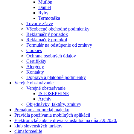
Muflón
Daniel
Ryby
Termotaška
Tovar v zľave
Všeobecné obchodné podmienky
Reklamačný poriadok
Reklamačný protokol
Formulár na odstúpenie od zmluvy
Cookies
Ochrana osobných údajov
Certifikáty
Alergény
Kontakty
Doprava a platobné podmienky
Verejné obstarávanie
Verejné obstarávanie
IS JOSEPHINE
Archív
Objednávky, faktúry, zmluvy
Prenájom a odpredaj majetku
Pravidlá používania mobilných aplikácií
Elektronické aukcie dreva sa uskutočnia dňa 2.9.2020.
klub slovenských turistov
climaforceelife