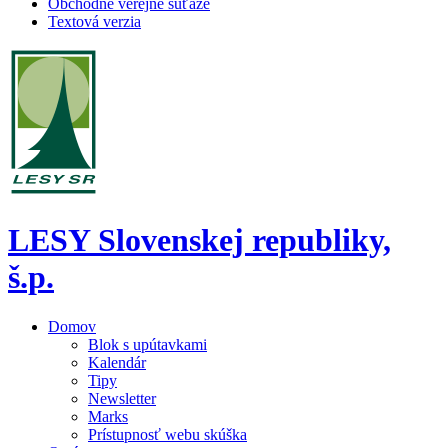
Obchodné verejné súťaže
Textová verzia
LESY Slovenskej republiky,
š.p.
Domov
Blok s upútavkami
Kalendár
Tipy
Newsletter
Marks
Prístupnosť webu skúška