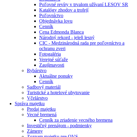
Poľovné revíry v trvalom užívaní LESOV SR
Katalógy zhodov a trofejí
Poľovníctvo
Objednávka lovu
Cenník
Cena Edmonda Blanca
Národný rekord - jeleň lesný
CIC - Medzinárodná rada pre poľovníctvo a
ochranu zveri
Fotogaléria
Verejné súťaže
Zaujímavosti
Rybárstvo
Aktuálne ponuky
Cenník
Sadbový materiál
Turistické a hotelové ubytovanie
Včelárstvo
Správa majetku
Predaj majetku
Vecné bremená
Cenník za zriadenie vecného bremena
Investičný prenájom - podmienky
Zámeny
Zoznam majetku pre OVS