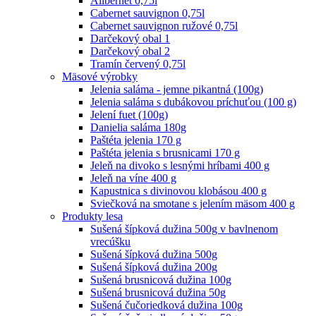
Alibernet 0,75l
Cabernet sauvignon 0,75l
Cabernet sauvignon ružové 0,75l
Darčekový obal 1
Darčekový obal 2
Tramín červený 0,75l
Mäsové výrobky
Jelenia saláma - jemne pikantná (100g)
Jelenia saláma s dubákovou príchuťou (100 g)
Jelení fuet (100g)
Danielia saláma 180g
Paštéta jelenia 170 g
Paštéta jelenia s brusnicami 170 g
Jeleň na divoko s lesnými hríbami 400 g
Jeleň na víne 400 g
Kapustnica s divinovou klobásou 400 g
Sviečková na smotane s jelením mäsom 400 g
Produkty lesa
Sušená šípková dužina 500g v bavlnenom
vrecúšku
Sušená šípková dužina 500g
Sušená šípková dužina 200g
Sušená brusnicová dužina 100g
Sušená brusnicová dužina 50g
Sušená čučoriedková dužina 100g