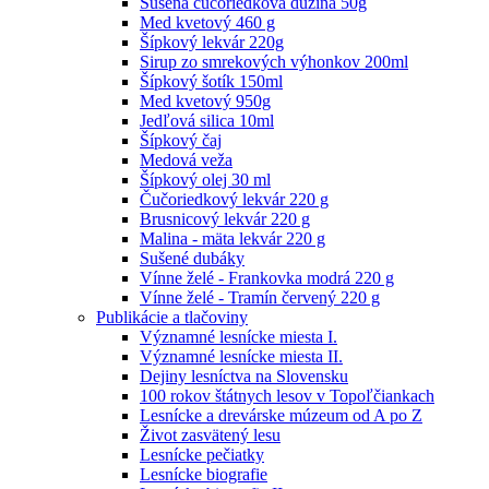
Sušená čučoriedková dužina 50g
Med kvetový 460 g
Šípkový lekvár 220g
Sirup zo smrekových výhonkov 200ml
Šípkový šotík 150ml
Med kvetový 950g
Jedľová silica 10ml
Šípkový čaj
Medová veža
Šípkový olej 30 ml
Čučoriedkový lekvár 220 g
Brusnicový lekvár 220 g
Malina - mäta lekvár 220 g
Sušené dubáky
Vínne želé - Frankovka modrá 220 g
Vínne želé - Tramín červený 220 g
Publikácie a tlačoviny
Významné lesnícke miesta I.
Významné lesnícke miesta II.
Dejiny lesníctva na Slovensku
100 rokov štátnych lesov v Topoľčiankach
Lesnícke a drevárske múzeum od A po Z
Život zasvätený lesu
Lesnícke pečiatky
Lesnícke biografie