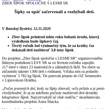
ZBER ŠÍPOK SPOLOČNE S LESMI SR
Šípky sa opäť začervenali a rozhýbali deti.
V Banskej Bystrici, 12.11.2020
Zber šípok priniesol tohto roku bohatú úrodu, ktorej
výsledkom bude šípkový čaj.
Štvrtý ročník bol výnimočný tým, že za krátky čas
dokázali deti nazbierať 3,8 tony šípok
Do projektu „Zber šípok spoločne s LESMI SR“ organizovaného
štátnym podnikom LESY SR sa vo štvrtom ročníku zapojilo
217 tried v rámci 23 materských a základných škôl. Na zbere sa
zúčastnilo takmer 1300 detí s rodinami. Vďaka nim sa podarilo
vyzbierať 3 782 kg šípok. Tie putovali priamo do OZ Semenoles
v Liptovskom Hrádku.
„
Počas jesenných dní, kedy sa šípky zbierali, veľa pršalo a je preto
chvályhodné, že aj za takéhoto počasie nazbierali deti desiatky
kilogramov šípok. Najvytrvalejší sú však rodičia
,“ skonštatovala
koordinátorka projektu Anna Sliacka
.