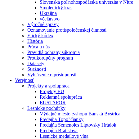
Slovenská poľnohospodárska univerzita v Nitre
Smolenický kras
Ukrajina
včelárstvo
Výročné správy
Oznamovanie protispoločenskej činnosti
Etický kódex
História
Práca u nás
Pravidlá ochrany súkromia
Protikorupčný program
Datasety
Sťažnosti
Vyhlásenie o prístupnosti
Verejnosť
Projekty a spolupráca
Projekty EU
Reklamná spolupráca
EUSTAFOR
Lesnícke pochúťky
Výdajné miesto e-shopu Banská Bystrica
Predajňa Topoľčianky
Predajňa Semenoles Liptovský Hrádok
Predajňa Bratislava
Lesnícke medailové vína