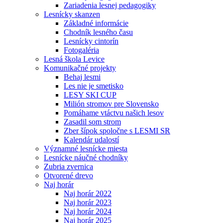
Zariadenia lesnej pedagogiky
Lesnícky skanzen
Základné informácie
Chodník lesného času
Lesnícky cintorín
Fotogaléria
Lesná škola Levice
Komunikačné projekty
Behaj lesmi
Les nie je smetisko
LESY SKI CUP
Milión stromov pre Slovensko
Pomáhame vtáctvu našich lesov
Zasadil som strom
Zber šípok spoločne s LESMI SR
Kalendár udalostí
Významné lesnícke miesta
Lesnícke náučné chodníky
Zubria zvernica
Otvorené drevo
Naj horár
Naj horár 2022
Naj horár 2023
Naj horár 2024
Naj horár 2025