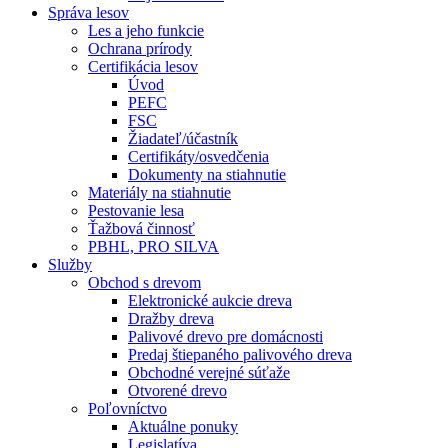
Správa lesov
Les a jeho funkcie
Ochrana prírody
Certifikácia lesov
Úvod
PEFC
FSC
Žiadateľ/účastník
Certifikáty/osvedčenia
Dokumenty na stiahnutie
Materiály na stiahnutie
Pestovanie lesa
Ťažbová činnosť
PBHL, PRO SILVA
Služby
Obchod s drevom
Elektronické aukcie dreva
Dražby dreva
Palivové drevo pre domácnosti
Predaj štiepaného palivového dreva
Obchodné verejné súťaže
Otvorené drevo
Poľovníctvo
Aktuálne ponuky
Legislatíva