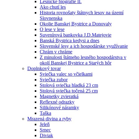
Lesnícke biografie II.
Ako chutí les
Historia rovnošaty štátnych lesov na území
Slovnenska
Okolie Banskej Bystrice a Donovaly
O lese v lese
Suvenírová bankovka J.D.Matejovie
Banská Bystrica kedysi a dnes
Slovenské lesy a ich hospodárske využívanie
Chrám v chráme
Z minulosti štátneho lesného hospodárstva v
okolí Banskej Bystrice a Starých hôr
Doplnkový tovar
Sviečka valec so včielkami
Sviečka zubor
Stolová sviečka hladká 23 cm
Stolová sviečka točená 25 cm
Magnetky zvieratká
Reflexné odrazky
Silikónové náramky
Taška
Mrazená divina a ryby
Jeleň
Srnec
Diviak