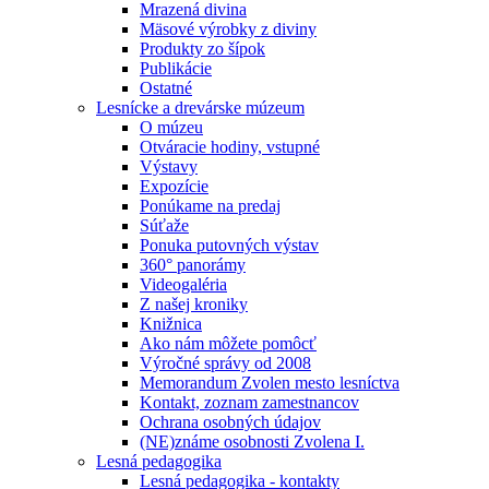
Mrazená divina
Mäsové výrobky z diviny
Produkty zo šípok
Publikácie
Ostatné
Lesnícke a drevárske múzeum
O múzeu
Otváracie hodiny, vstupné
Výstavy
Expozície
Ponúkame na predaj
Súťaže
Ponuka putovných výstav
360° panorámy
Videogaléria
Z našej kroniky
Knižnica
Ako nám môžete pomôcť
Výročné správy od 2008
Memorandum Zvolen mesto lesníctva
Kontakt, zoznam zamestnancov
Ochrana osobných údajov
(NE)známe osobnosti Zvolena I.
Lesná pedagogika
Lesná pedagogika - kontakty