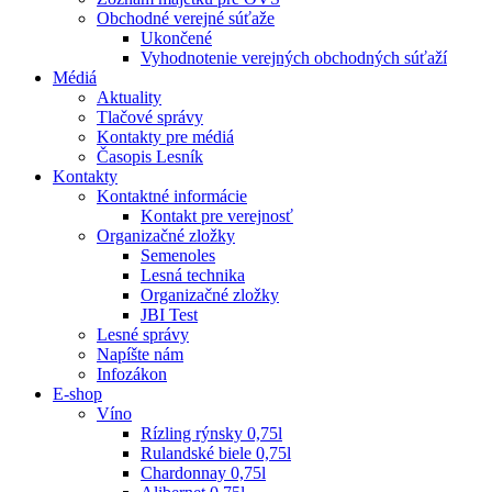
Obchodné verejné súťaže
Ukončené
Vyhodnotenie verejných obchodných súťaží
Médiá
Aktuality
Tlačové správy
Kontakty pre médiá
Časopis Lesník
Kontakty
Kontaktné informácie
Kontakt pre verejnosť
Organizačné zložky
Semenoles
Lesná technika
Organizačné zložky
JBI Test
Lesné správy
Napíšte nám
Infozákon
E-shop
Víno
Rízling rýnsky 0,75l
Rulandské biele 0,75l
Chardonnay 0,75l