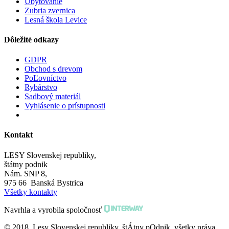
Ubytovanie
Zubria zvernica
Lesná škola Levice
Dôležité odkazy
GDPR
Obchod s drevom
PoĽovníctvo
Rybárstvo
Sadbový materiál
Vyhlásenie o prístupnosti
Kontakt
LESY Slovenskej republiky,
štátny podnik
Nám. SNP 8,
975 66 Banská Bystrica
Všetky kontakty
Navrhla a vyrobila spoločnosť
© 2018 Lesy Slovenskej republiky, štÁtny pOdnik, všetky práva