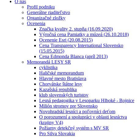
O nás
Profil podniku
Generálne riaditeľstvo
Organizačné zložky
Ocenenia
Značka kvality 2. stupňa (16.09.2020)
Výročná cena Pamiatky a múzeá (26.10.2018)
Ocenenie Esri (20.08.2015)
Cena Transparency International Slovensko
(15.05.2015)
Cena Edmonda Blanca (apríl 2013)
Memorandá LESY SR
cyklistika
Haličské memorandum
Hlavné mesto Bratislava
Chorvátske štátne lesy
Kazašská republika
klub slovenských turistov
Lesná pedagogika v Lesoparku Hlboké - Bojnice
Milión stromov pre Slovensko
Novohradskí lesníci a poľovníci deťom
O porozumení a spolupráci v oblasti lesníctva
(krajiny V4)
Požiarny detekčný systém s MV SR
Pro Silva Slovakia