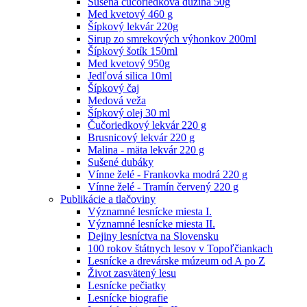
Sušená čučoriedková dužina 50g
Med kvetový 460 g
Šípkový lekvár 220g
Sirup zo smrekových výhonkov 200ml
Šípkový šotík 150ml
Med kvetový 950g
Jedľová silica 10ml
Šípkový čaj
Medová veža
Šípkový olej 30 ml
Čučoriedkový lekvár 220 g
Brusnicový lekvár 220 g
Malina - mäta lekvár 220 g
Sušené dubáky
Vínne želé - Frankovka modrá 220 g
Vínne želé - Tramín červený 220 g
Publikácie a tlačoviny
Významné lesnícke miesta I.
Významné lesnícke miesta II.
Dejiny lesníctva na Slovensku
100 rokov štátnych lesov v Topoľčiankach
Lesnícke a drevárske múzeum od A po Z
Život zasvätený lesu
Lesnícke pečiatky
Lesnícke biografie