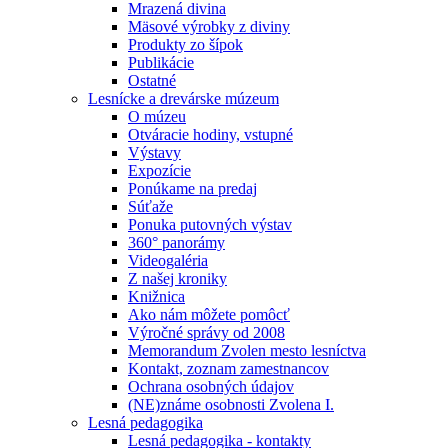
Mrazená divina
Mäsové výrobky z diviny
Produkty zo šípok
Publikácie
Ostatné
Lesnícke a drevárske múzeum
O múzeu
Otváracie hodiny, vstupné
Výstavy
Expozície
Ponúkame na predaj
Súťaže
Ponuka putovných výstav
360° panorámy
Videogaléria
Z našej kroniky
Knižnica
Ako nám môžete pomôcť
Výročné správy od 2008
Memorandum Zvolen mesto lesníctva
Kontakt, zoznam zamestnancov
Ochrana osobných údajov
(NE)známe osobnosti Zvolena I.
Lesná pedagogika
Lesná pedagogika - kontakty