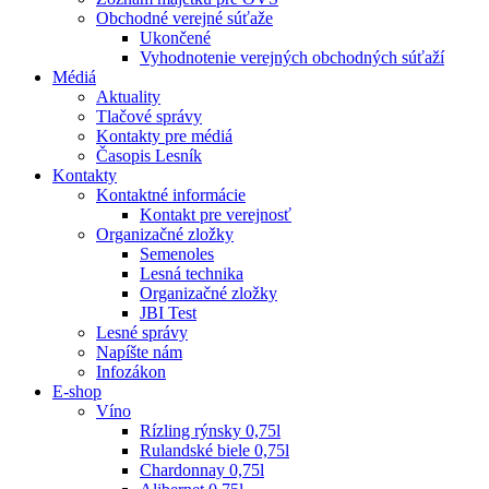
Obchodné verejné súťaže
Ukončené
Vyhodnotenie verejných obchodných súťaží
Médiá
Aktuality
Tlačové správy
Kontakty pre médiá
Časopis Lesník
Kontakty
Kontaktné informácie
Kontakt pre verejnosť
Organizačné zložky
Semenoles
Lesná technika
Organizačné zložky
JBI Test
Lesné správy
Napíšte nám
Infozákon
E-shop
Víno
Rízling rýnsky 0,75l
Rulandské biele 0,75l
Chardonnay 0,75l