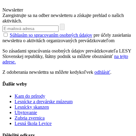
Newsletter
Zaregistrujte sa na odber newsletteru a získajte prehlad o našich
aktivitách.
Súhlasím so spracovaním osobných údajov
pre účely zasielania
newslettra o aktivitách organizovaných prevádzkovateľom
So zásadami spracúvania osobných údajov prevádzkovateľa LESY
Slovenskej republiky, štátny podnik sa môžete oboznámiť
na tejto
adrese.
Z odoberania newslettra sa môžete kedykoľvek
odhlásiť
.
Ďalšie weby
Kam do prírody
Lesnícke a drevárske múzeum
Lesnícky skanzen
Ubytovanie
Zubria zvernica
Lesná škola Levice
Dôležité odkazy