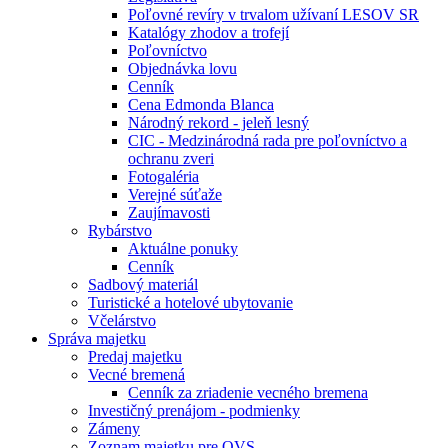
Poľovné revíry v trvalom užívaní LESOV SR
Katalógy zhodov a trofejí
Poľovníctvo
Objednávka lovu
Cenník
Cena Edmonda Blanca
Národný rekord - jeleň lesný
CIC - Medzinárodná rada pre poľovníctvo a
ochranu zveri
Fotogaléria
Verejné súťaže
Zaujímavosti
Rybárstvo
Aktuálne ponuky
Cenník
Sadbový materiál
Turistické a hotelové ubytovanie
Včelárstvo
Správa majetku
Predaj majetku
Vecné bremená
Cenník za zriadenie vecného bremena
Investičný prenájom - podmienky
Zámeny
Zoznam majetku pre OVS