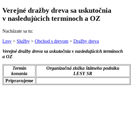
Verejné dražby dreva sa uskutočnia
v nasledujúcich termínoch a OZ
Nacházate sa tu:
Lesy
>
Služby
>
Obchod s drevom
>
Dražby dreva
Verejné dražby dreva sa uskutočnia v nasledujúcich termínoch
a OZ
Termín
Organizačná zložka štátneho podniku
konania
LESY SR
Pripravujeme