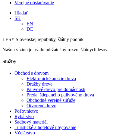
Verejné obstarávanie
Hladať
SK
EN
DE
LESY Slovenskej republiky, štátny podnik
Našou víziou je trvalo udržateľný rozvoj štátnych lesov.
Služby
Obchod s drevom
Elektronické aukcie dreva
Dražby dreva
Palivové drevo pre domácnosti
Predaj štiepaného palivového dreva
Obchodné verejné súťaže
Otvorené drevo
Poľovníctvo
Rybárstvo
Sadbový materiál
Turistické a hotelové ubytovanie
Včelárstvo