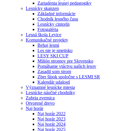
Zariadenia lesnej pedagogiky
Lesnícky skanzen
Základné informácie
Chodník lesného času
Lesnícky cintorín
Fotogaléria
Lesná škola Levice
Komunikačné projekty
Behaj lesmi
Les nie je smetisko
LESY SKI CUP
Milión stromov pre Slovensko
Pomáhame vtáctvu našich lesov
Zasadil som strom
Zber šípok spoločne s LESMI SR
Kalendár udalostí
Významné lesnícke miesta
Lesnícke náučné chodníky
Zubria zvernica
Otvorené drevo
Naj horár
Naj horár 2022
Naj horár 2023
Naj horár 2024
Naj horár 2025