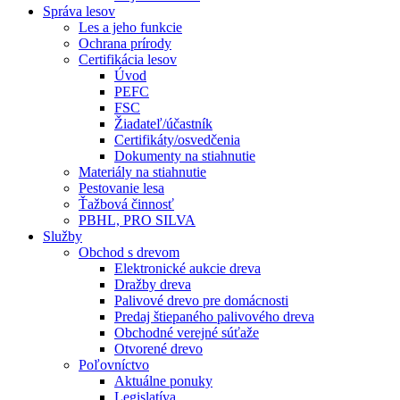
Správa lesov
Les a jeho funkcie
Ochrana prírody
Certifikácia lesov
Úvod
PEFC
FSC
Žiadateľ/účastník
Certifikáty/osvedčenia
Dokumenty na stiahnutie
Materiály na stiahnutie
Pestovanie lesa
Ťažbová činnosť
PBHL, PRO SILVA
Služby
Obchod s drevom
Elektronické aukcie dreva
Dražby dreva
Palivové drevo pre domácnosti
Predaj štiepaného palivového dreva
Obchodné verejné súťaže
Otvorené drevo
Poľovníctvo
Aktuálne ponuky
Legislatíva