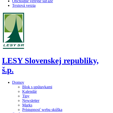
Obchodné verejné súťaže
Textová verzia
LESY Slovenskej republiky,
š.p.
Domov
Blok s upútavkami
Kalendár
Tipy
Newsletter
Marks
Prístupnosť webu skúška