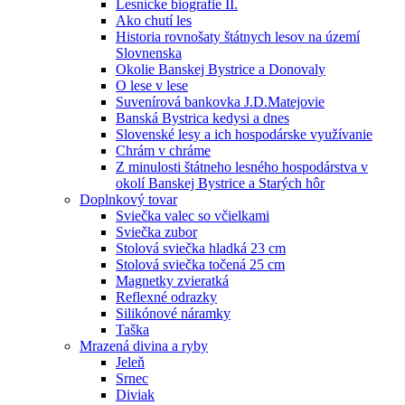
Lesnícke biografie II.
Ako chutí les
Historia rovnošaty štátnych lesov na území
Slovnenska
Okolie Banskej Bystrice a Donovaly
O lese v lese
Suvenírová bankovka J.D.Matejovie
Banská Bystrica kedysi a dnes
Slovenské lesy a ich hospodárske využívanie
Chrám v chráme
Z minulosti štátneho lesného hospodárstva v
okolí Banskej Bystrice a Starých hôr
Doplnkový tovar
Sviečka valec so včielkami
Sviečka zubor
Stolová sviečka hladká 23 cm
Stolová sviečka točená 25 cm
Magnetky zvieratká
Reflexné odrazky
Silikónové náramky
Taška
Mrazená divina a ryby
Jeleň
Srnec
Diviak