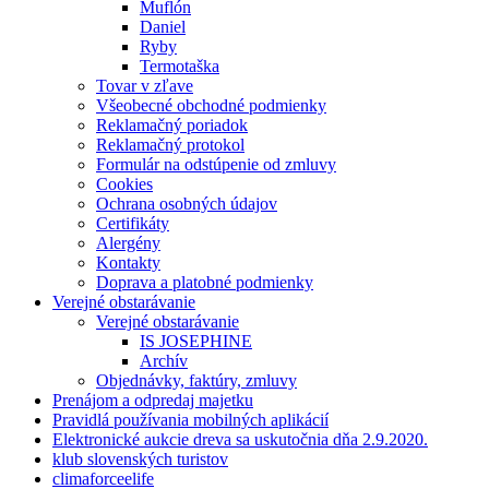
Muflón
Daniel
Ryby
Termotaška
Tovar v zľave
Všeobecné obchodné podmienky
Reklamačný poriadok
Reklamačný protokol
Formulár na odstúpenie od zmluvy
Cookies
Ochrana osobných údajov
Certifikáty
Alergény
Kontakty
Doprava a platobné podmienky
Verejné obstarávanie
Verejné obstarávanie
IS JOSEPHINE
Archív
Objednávky, faktúry, zmluvy
Prenájom a odpredaj majetku
Pravidlá používania mobilných aplikácií
Elektronické aukcie dreva sa uskutočnia dňa 2.9.2020.
klub slovenských turistov
climaforceelife