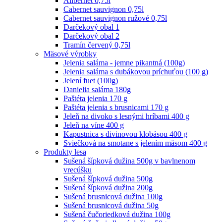
Alibernet 0,75l
Cabernet sauvignon 0,75l
Cabernet sauvignon ružové 0,75l
Darčekový obal 1
Darčekový obal 2
Tramín červený 0,75l
Mäsové výrobky
Jelenia saláma - jemne pikantná (100g)
Jelenia saláma s dubákovou príchuťou (100 g)
Jelení fuet (100g)
Danielia saláma 180g
Paštéta jelenia 170 g
Paštéta jelenia s brusnicami 170 g
Jeleň na divoko s lesnými hríbami 400 g
Jeleň na víne 400 g
Kapustnica s divinovou klobásou 400 g
Sviečková na smotane s jelením mäsom 400 g
Produkty lesa
Sušená šípková dužina 500g v bavlnenom
vrecúšku
Sušená šípková dužina 500g
Sušená šípková dužina 200g
Sušená brusnicová dužina 100g
Sušená brusnicová dužina 50g
Sušená čučoriedková dužina 100g