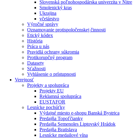
Slovenská poľnohospodárska univerzita v Nitre
Smolenický kras
Ukrajina
včelárstvo
Výročné správy
Oznamovanie protispoločenskej činnosti
Etický kódex
História
Práca u nás
Pravidlá ochrany súkromia
Protikorupčný program
Datasety
Sťažnosti
Vyhlásenie o prístupnosti
Verejnosť
Projekty a spolupráca
Projekty EU
Reklamná spolupráca
EUSTAFOR
Lesnícke pochúťky
Výdajné miesto e-shopu Banská Bystrica
Predajňa Topoľčianky
Predajňa Semenoles Liptovský Hrádok
Predajňa Bratislava
Lesnícke medailové vína