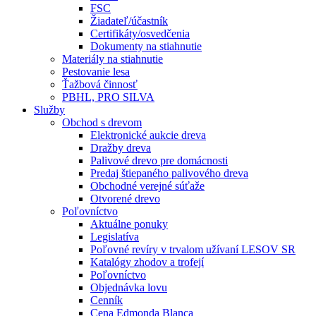
FSC
Žiadateľ/účastník
Certifikáty/osvedčenia
Dokumenty na stiahnutie
Materiály na stiahnutie
Pestovanie lesa
Ťažbová činnosť
PBHL, PRO SILVA
Služby
Obchod s drevom
Elektronické aukcie dreva
Dražby dreva
Palivové drevo pre domácnosti
Predaj štiepaného palivového dreva
Obchodné verejné súťaže
Otvorené drevo
Poľovníctvo
Aktuálne ponuky
Legislatíva
Poľovné revíry v trvalom užívaní LESOV SR
Katalógy zhodov a trofejí
Poľovníctvo
Objednávka lovu
Cenník
Cena Edmonda Blanca