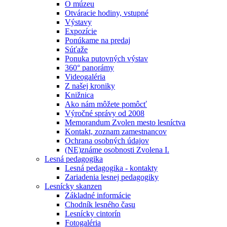
O múzeu
Otváracie hodiny, vstupné
Výstavy
Expozície
Ponúkame na predaj
Súťaže
Ponuka putovných výstav
360° panorámy
Videogaléria
Z našej kroniky
Knižnica
Ako nám môžete pomôcť
Výročné správy od 2008
Memorandum Zvolen mesto lesníctva
Kontakt, zoznam zamestnancov
Ochrana osobných údajov
(NE)známe osobnosti Zvolena I.
Lesná pedagogika
Lesná pedagogika - kontakty
Zariadenia lesnej pedagogiky
Lesnícky skanzen
Základné informácie
Chodník lesného času
Lesnícky cintorín
Fotogaléria