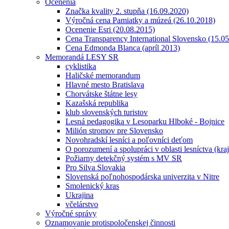
Ocenenia
Značka kvality 2. stupňa (16.09.2020)
Výročná cena Pamiatky a múzeá (26.10.2018)
Ocenenie Esri (20.08.2015)
Cena Transparency International Slovensko (15.0
Cena Edmonda Blanca (apríl 2013)
Memorandá LESY SR
cyklistika
Haličské memorandum
Hlavné mesto Bratislava
Chorvátske štátne lesy
Kazašská republika
klub slovenských turistov
Lesná pedagogika v Lesoparku Hlboké - Bojnice
Milión stromov pre Slovensko
Novohradskí lesníci a poľovníci deťom
O porozumení a spolupráci v oblasti lesníctva (kra
Požiarny detekčný systém s MV SR
Pro Silva Slovakia
Slovenská poľnohospodárska univerzita v Nitre
Smolenický kras
Ukrajina
včelárstvo
Výročné správy
Oznamovanie protispoločenskej činnosti