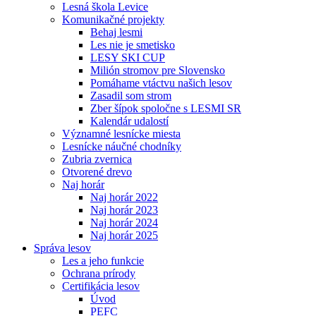
Lesná škola Levice
Komunikačné projekty
Behaj lesmi
Les nie je smetisko
LESY SKI CUP
Milión stromov pre Slovensko
Pomáhame vtáctvu našich lesov
Zasadil som strom
Zber šípok spoločne s LESMI SR
Kalendár udalostí
Významné lesnícke miesta
Lesnícke náučné chodníky
Zubria zvernica
Otvorené drevo
Naj horár
Naj horár 2022
Naj horár 2023
Naj horár 2024
Naj horár 2025
Správa lesov
Les a jeho funkcie
Ochrana prírody
Certifikácia lesov
Úvod
PEFC