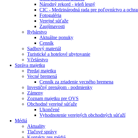
Národný rekord - jeleň lesný
CIC - Medzinárodná rada pre poľovníctvo a ochra
Fotogaléria
Verejné súťaže
Zaujímavosti
Rybárstvo
Aktuálne ponuky
Cenník
Sadbový materiál
Turistické a hotelové ubytovanie
Včelárstvo
Správa majetku
Predaj majetku
Vecné bremená
Cenník za zriadenie vecného bremena
Investičný prenájom - podmienky
Zámeny
Zoznam majetku pre OVS
Obchodné verejné súťaže
Ukončené
Vyhodnotenie verejných obchodných súťaží
Médiá
Aktuality
Tlačové správy
Kontakty pre médiá