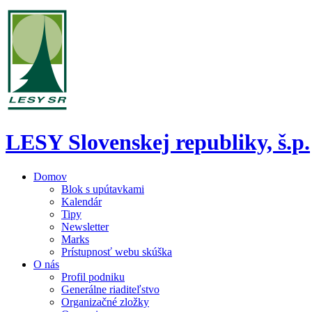
LESY Slovenskej republiky, š.p.
Domov
Blok s upútavkami
Kalendár
Tipy
Newsletter
Marks
Prístupnosť webu skúška
O nás
Profil podniku
Generálne riaditeľstvo
Organizačné zložky