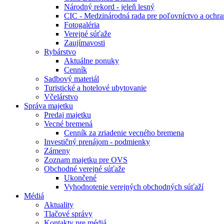
Národný rekord - jeleň lesný
CIC - Medzinárodná rada pre poľovníctvo a ochra
Fotogaléria
Verejné súťaže
Zaujímavosti
Rybárstvo
Aktuálne ponuky
Cenník
Sadbový materiál
Turistické a hotelové ubytovanie
Včelárstvo
Správa majetku
Predaj majetku
Vecné bremená
Cenník za zriadenie vecného bremena
Investičný prenájom - podmienky
Zámeny
Zoznam majetku pre OVS
Obchodné verejné súťaže
Ukončené
Vyhodnotenie verejných obchodných súťaží
Médiá
Aktuality
Tlačové správy
Kontakty pre médiá