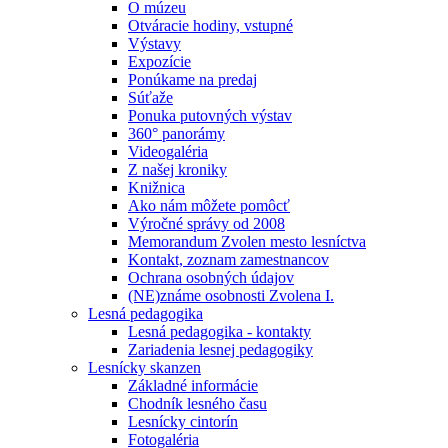
O múzeu
Otváracie hodiny, vstupné
Výstavy
Expozície
Ponúkame na predaj
Súťaže
Ponuka putovných výstav
360° panorámy
Videogaléria
Z našej kroniky
Knižnica
Ako nám môžete pomôcť
Výročné správy od 2008
Memorandum Zvolen mesto lesníctva
Kontakt, zoznam zamestnancov
Ochrana osobných údajov
(NE)známe osobnosti Zvolena I.
Lesná pedagogika
Lesná pedagogika - kontakty
Zariadenia lesnej pedagogiky
Lesnícky skanzen
Základné informácie
Chodník lesného času
Lesnícky cintorín
Fotogaléria