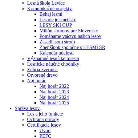
Lesná škola Levice
Komunikačné projekty
Behaj lesmi
Les nie je smetisko
LESY SKI CUP
Milión stromov pre Slovensko
Pomáhame vtáctvu našich lesov
Zasadil som strom
Zber šípok spoločne s LESMI SR
Kalendár udalostí
Významné lesnícke miesta
Lesnícke náučné chodníky
Zubria zvernica
Otvorené drevo
Naj horár
Naj horár 2022
Naj horár 2023
Naj horár 2024
Naj horár 2025
Správa lesov
Les a jeho funkcie
Ochrana prírody
Certifikácia lesov
Úvod
PEFC