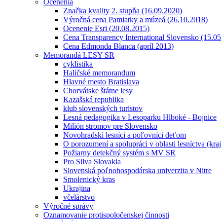
Ocenenia
Značka kvality 2. stupňa (16.09.2020)
Výročná cena Pamiatky a múzeá (26.10.2018)
Ocenenie Esri (20.08.2015)
Cena Transparency International Slovensko (15.0
Cena Edmonda Blanca (apríl 2013)
Memorandá LESY SR
cyklistika
Haličské memorandum
Hlavné mesto Bratislava
Chorvátske štátne lesy
Kazašská republika
klub slovenských turistov
Lesná pedagogika v Lesoparku Hlboké - Bojnice
Milión stromov pre Slovensko
Novohradskí lesníci a poľovníci deťom
O porozumení a spolupráci v oblasti lesníctva (kra
Požiarny detekčný systém s MV SR
Pro Silva Slovakia
Slovenská poľnohospodárska univerzita v Nitre
Smolenický kras
Ukrajina
včelárstvo
Výročné správy
Oznamovanie protispoločenskej činnosti