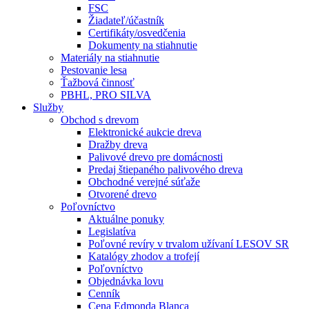
FSC
Žiadateľ/účastník
Certifikáty/osvedčenia
Dokumenty na stiahnutie
Materiály na stiahnutie
Pestovanie lesa
Ťažbová činnosť
PBHL, PRO SILVA
Služby
Obchod s drevom
Elektronické aukcie dreva
Dražby dreva
Palivové drevo pre domácnosti
Predaj štiepaného palivového dreva
Obchodné verejné súťaže
Otvorené drevo
Poľovníctvo
Aktuálne ponuky
Legislatíva
Poľovné revíry v trvalom užívaní LESOV SR
Katalógy zhodov a trofejí
Poľovníctvo
Objednávka lovu
Cenník
Cena Edmonda Blanca