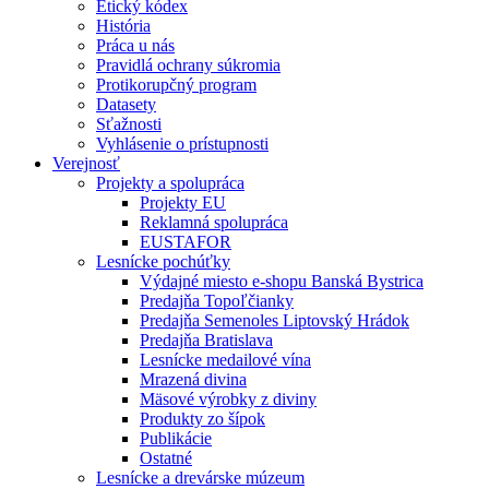
Etický kódex
História
Práca u nás
Pravidlá ochrany súkromia
Protikorupčný program
Datasety
Sťažnosti
Vyhlásenie o prístupnosti
Verejnosť
Projekty a spolupráca
Projekty EU
Reklamná spolupráca
EUSTAFOR
Lesnícke pochúťky
Výdajné miesto e-shopu Banská Bystrica
Predajňa Topoľčianky
Predajňa Semenoles Liptovský Hrádok
Predajňa Bratislava
Lesnícke medailové vína
Mrazená divina
Mäsové výrobky z diviny
Produkty zo šípok
Publikácie
Ostatné
Lesnícke a drevárske múzeum