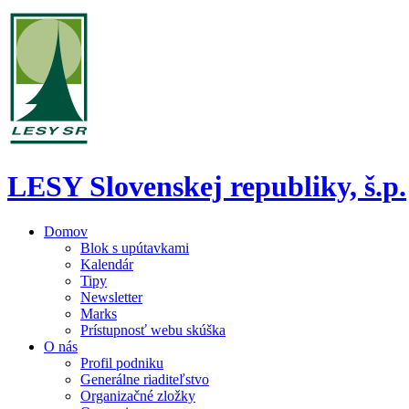
LESY Slovenskej republiky, š.p.
Domov
Blok s upútavkami
Kalendár
Tipy
Newsletter
Marks
Prístupnosť webu skúška
O nás
Profil podniku
Generálne riaditeľstvo
Organizačné zložky