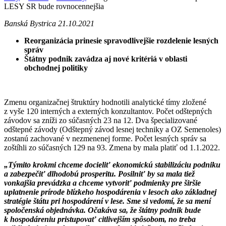
LESY SR bude rovnocennejšia
Banská Bystrica 21.10.2021
Reorganizácia prinesie spravodlivejšie rozdelenie lesných
správ
Štátny podnik zavádza aj nové kritériá v oblasti
obchodnej politiky
Zmenu organizačnej štruktúry hodnotili analytické tímy zložené
z vyše 120 interných a externých konzultantov. Počet odštepných
závodov sa zníži zo súčasných 23 na 12. Dva špecializované
odštepné závody (Odštepný závod lesnej techniky a OZ Semenoles)
zostanú zachované v nezmenenej forme. Počet lesných správ sa
zoštíhli zo súčasných 129 na 93. Zmena by mala platiť od 1.1.2022.
„Týmito krokmi chceme docieliť ekonomickú stabilizáciu podniku
a zabezpečiť dlhodobú prosperitu.
Posilniť by sa mala tiež
vonkajšia prevádzka a chceme vytvoriť podmienky pre širšie
uplatnenie prírode blízkeho hospodárenia v lesoch ako základnej
stratégie štátu pri hospodárení v lese. Sme si vedomí, že sa mení
spoločenská objednávka. Očakáva sa, že štátny podnik bude
k hospodáreniu pristupovať citlivejším spôsobom, no treba