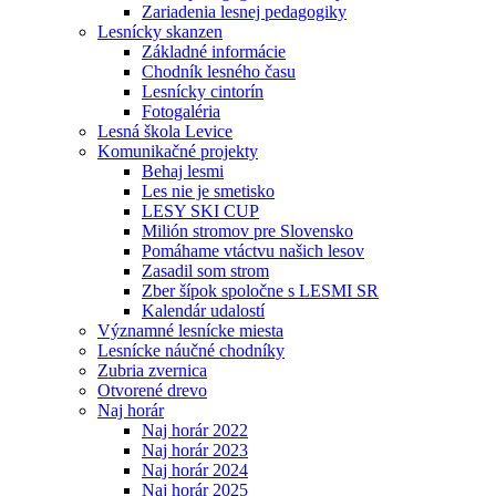
Zariadenia lesnej pedagogiky
Lesnícky skanzen
Základné informácie
Chodník lesného času
Lesnícky cintorín
Fotogaléria
Lesná škola Levice
Komunikačné projekty
Behaj lesmi
Les nie je smetisko
LESY SKI CUP
Milión stromov pre Slovensko
Pomáhame vtáctvu našich lesov
Zasadil som strom
Zber šípok spoločne s LESMI SR
Kalendár udalostí
Významné lesnícke miesta
Lesnícke náučné chodníky
Zubria zvernica
Otvorené drevo
Naj horár
Naj horár 2022
Naj horár 2023
Naj horár 2024
Naj horár 2025