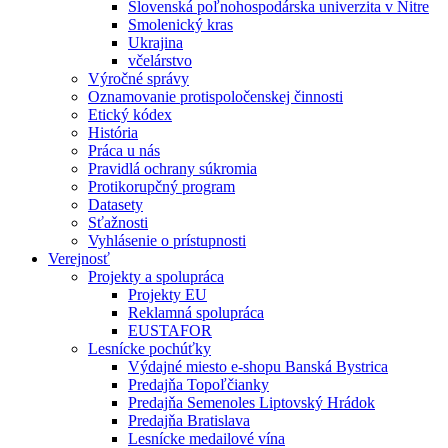
Slovenská poľnohospodárska univerzita v Nitre
Smolenický kras
Ukrajina
včelárstvo
Výročné správy
Oznamovanie protispoločenskej činnosti
Etický kódex
História
Práca u nás
Pravidlá ochrany súkromia
Protikorupčný program
Datasety
Sťažnosti
Vyhlásenie o prístupnosti
Verejnosť
Projekty a spolupráca
Projekty EU
Reklamná spolupráca
EUSTAFOR
Lesnícke pochúťky
Výdajné miesto e-shopu Banská Bystrica
Predajňa Topoľčianky
Predajňa Semenoles Liptovský Hrádok
Predajňa Bratislava
Lesnícke medailové vína