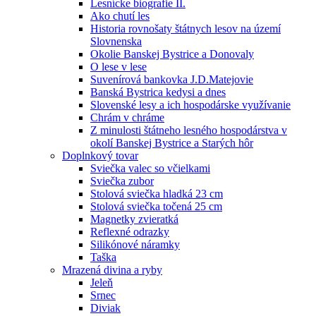
Lesnícke biografie II.
Ako chutí les
Historia rovnošaty štátnych lesov na území
Slovnenska
Okolie Banskej Bystrice a Donovaly
O lese v lese
Suvenírová bankovka J.D.Matejovie
Banská Bystrica kedysi a dnes
Slovenské lesy a ich hospodárske využívanie
Chrám v chráme
Z minulosti štátneho lesného hospodárstva v
okolí Banskej Bystrice a Starých hôr
Doplnkový tovar
Sviečka valec so včielkami
Sviečka zubor
Stolová sviečka hladká 23 cm
Stolová sviečka točená 25 cm
Magnetky zvieratká
Reflexné odrazky
Silikónové náramky
Taška
Mrazená divina a ryby
Jeleň
Srnec
Diviak