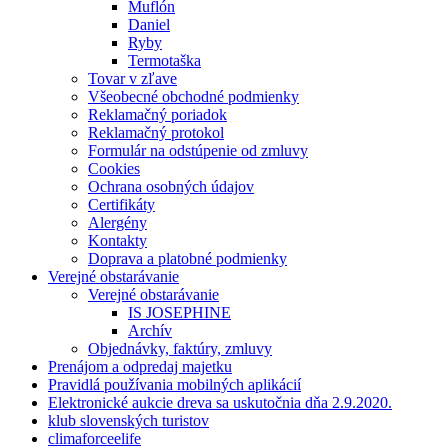
Muflón
Daniel
Ryby
Termotaška
Tovar v zľave
Všeobecné obchodné podmienky
Reklamačný poriadok
Reklamačný protokol
Formulár na odstúpenie od zmluvy
Cookies
Ochrana osobných údajov
Certifikáty
Alergény
Kontakty
Doprava a platobné podmienky
Verejné obstarávanie
Verejné obstarávanie
IS JOSEPHINE
Archív
Objednávky, faktúry, zmluvy
Prenájom a odpredaj majetku
Pravidlá používania mobilných aplikácií
Elektronické aukcie dreva sa uskutočnia dňa 2.9.2020.
klub slovenských turistov
climaforceelife