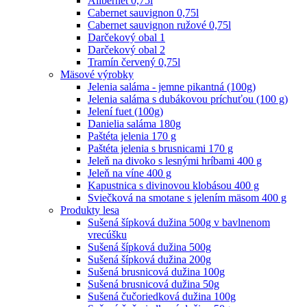
Alibernet 0,75l
Cabernet sauvignon 0,75l
Cabernet sauvignon ružové 0,75l
Darčekový obal 1
Darčekový obal 2
Tramín červený 0,75l
Mäsové výrobky
Jelenia saláma - jemne pikantná (100g)
Jelenia saláma s dubákovou príchuťou (100 g)
Jelení fuet (100g)
Danielia saláma 180g
Paštéta jelenia 170 g
Paštéta jelenia s brusnicami 170 g
Jeleň na divoko s lesnými hríbami 400 g
Jeleň na víne 400 g
Kapustnica s divinovou klobásou 400 g
Sviečková na smotane s jelením mäsom 400 g
Produkty lesa
Sušená šípková dužina 500g v bavlnenom
vrecúšku
Sušená šípková dužina 500g
Sušená šípková dužina 200g
Sušená brusnicová dužina 100g
Sušená brusnicová dužina 50g
Sušená čučoriedková dužina 100g