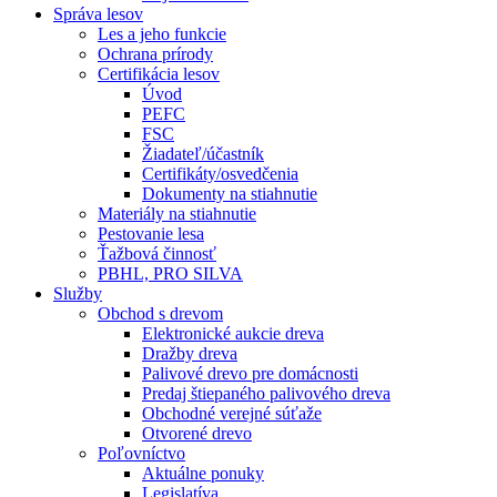
Správa lesov
Les a jeho funkcie
Ochrana prírody
Certifikácia lesov
Úvod
PEFC
FSC
Žiadateľ/účastník
Certifikáty/osvedčenia
Dokumenty na stiahnutie
Materiály na stiahnutie
Pestovanie lesa
Ťažbová činnosť
PBHL, PRO SILVA
Služby
Obchod s drevom
Elektronické aukcie dreva
Dražby dreva
Palivové drevo pre domácnosti
Predaj štiepaného palivového dreva
Obchodné verejné súťaže
Otvorené drevo
Poľovníctvo
Aktuálne ponuky
Legislatíva