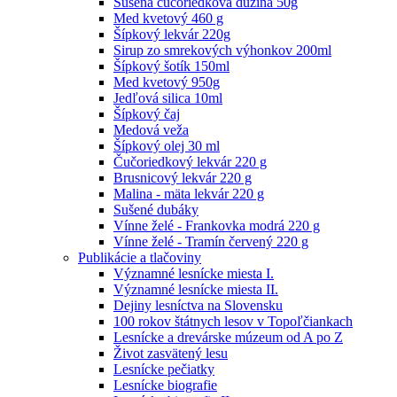
Sušená čučoriedková dužina 50g
Med kvetový 460 g
Šípkový lekvár 220g
Sirup zo smrekových výhonkov 200ml
Šípkový šotík 150ml
Med kvetový 950g
Jedľová silica 10ml
Šípkový čaj
Medová veža
Šípkový olej 30 ml
Čučoriedkový lekvár 220 g
Brusnicový lekvár 220 g
Malina - mäta lekvár 220 g
Sušené dubáky
Vínne želé - Frankovka modrá 220 g
Vínne želé - Tramín červený 220 g
Publikácie a tlačoviny
Významné lesnícke miesta I.
Významné lesnícke miesta II.
Dejiny lesníctva na Slovensku
100 rokov štátnych lesov v Topoľčiankach
Lesnícke a drevárske múzeum od A po Z
Život zasvätený lesu
Lesnícke pečiatky
Lesnícke biografie