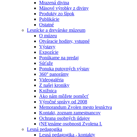
Mrazená divina
Mäsové výrobky z diviny
Produkty zo šípok
Publikácie
Ostatné
Lesnícke a drevárske múzeum
O múzeu
Otváracie hodiny, vstupné
Výstavy
Expozície
Ponúkame na predaj
Súťaže
Ponuka putovných výstav
360° panorámy
Videogaléria
Z našej kroniky
Knižnica
Ako nám môžete pomôcť
Výročné správy od 2008
Memorandum Zvolen mesto lesníctva
Kontakt, zoznam zamestnancov
Ochrana osobných údajov
(NE)známe osobnosti Zvolena I.
Lesná pedagogika
Lesná pedagogika - kontakty