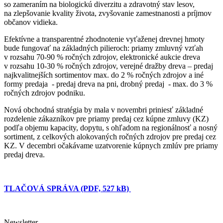
so zameraním na biologickú diverzitu a zdravotný stav lesov,
na zlepšovanie kvality života, zvyšovanie zamestnanosti a príjmov
občanov vidieka.
Efektívne a transparentné zhodnotenie vyťaženej drevnej hmoty
bude fungovať na základných pilieroch: priamy zmluvný vzťah
v rozsahu 70-90 % ročných zdrojov, elektronické aukcie dreva
v rozsahu 10-30 % ročných zdrojov, verejné dražby dreva – predaj
najkvalitnejších sortimentov max. do 2 % ročných zdrojov a iné
formy predaja - predaj dreva na pni, drobný predaj - max. do 3 %
ročných zdrojov podniku.
Nová obchodná stratégia by mala v novembri priniesť základné
rozdelenie zákazníkov pre priamy predaj cez kúpne zmluvy (KZ)
podľa objemu kapacity, dopytu, s ohľadom na regionálnosť a nosný
sortiment, z celkových alokovaných ročných zdrojov pre predaj cez
KZ. V decembri očakávame uzatvorenie kúpnych zmlúv pre priamy
predaj dreva.
TLAČOVÁ SPRÁVA (PDF, 527 kB)
Newsletter