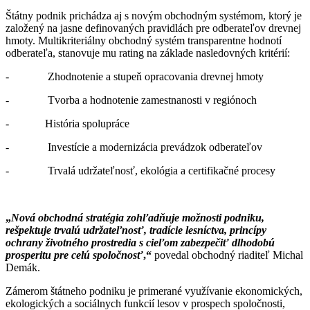
Štátny podnik prichádza aj s novým obchodným systémom, ktorý je
založený na jasne definovaných pravidlách pre odberateľov drevnej
hmoty. Multikriteriálny obchodný systém transparentne hodnotí
odberateľa, stanovuje mu rating na základe nasledovných kritérií:
- Zhodnotenie a stupeň opracovania drevnej hmoty
- Tvorba a hodnotenie zamestnanosti v regiónoch
- História spolupráce
- Investície a modernizácia prevádzok odberateľov
- Trvalá udržateľnosť, ekológia a certifikačné procesy
„
Nová obchodná stratégia zohľadňuje možnosti podniku,
rešpektuje trvalú udržateľnosť, tradície lesníctva, princípy
ochrany životného prostredia s cieľom zabezpečiť dlhodobú
prosperitu pre celú spoločnosť
,“
povedal obchodný riaditeľ Michal
Demák.
Zámerom štátneho podniku je primerané využívanie ekonomických,
ekologických a sociálnych funkcií lesov v prospech spoločnosti,