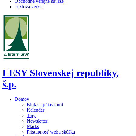
Obchodné verejné súťaže
Textová verzia
LESY Slovenskej republiky,
š.p.
Domov
Blok s upútavkami
Kalendár
Tipy
Newsletter
Marks
Prístupnosť webu skúška