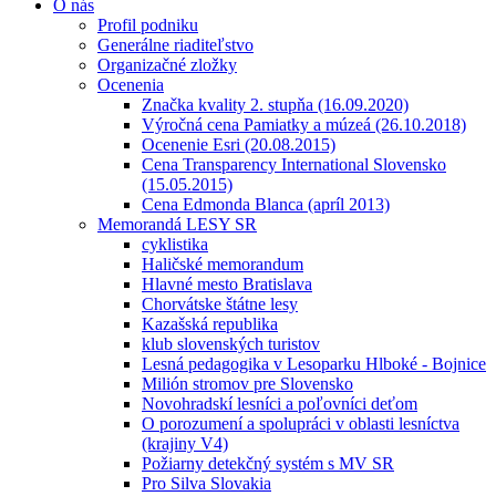
O nás
Profil podniku
Generálne riaditeľstvo
Organizačné zložky
Ocenenia
Značka kvality 2. stupňa (16.09.2020)
Výročná cena Pamiatky a múzeá (26.10.2018)
Ocenenie Esri (20.08.2015)
Cena Transparency International Slovensko
(15.05.2015)
Cena Edmonda Blanca (apríl 2013)
Memorandá LESY SR
cyklistika
Haličské memorandum
Hlavné mesto Bratislava
Chorvátske štátne lesy
Kazašská republika
klub slovenských turistov
Lesná pedagogika v Lesoparku Hlboké - Bojnice
Milión stromov pre Slovensko
Novohradskí lesníci a poľovníci deťom
O porozumení a spolupráci v oblasti lesníctva
(krajiny V4)
Požiarny detekčný systém s MV SR
Pro Silva Slovakia