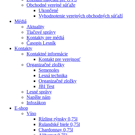
Obchodné verejné súťaže
Ukončené
Vyhodnotenie verejných obchodných súťaží
Médiá
Aktuality
Tlačové správy
Kontakty pre médiá
Časopis Lesník
Kontakty
Kontaktné informácie
Kontakt pre verejnosť
Organizačné zložky
Semenoles
Lesná technika
Organizačné zložky
JBI Test
Lesné správy
Napíšte nám
Infozákon
E-shop
Víno
Rízling rýnsky 0,75l
Rulandské biele 0,75l
Chardonnay 0,75l