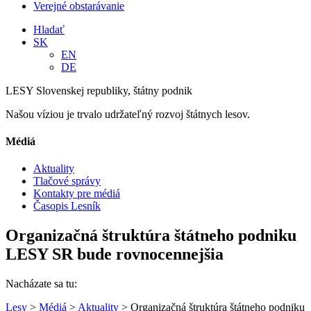
Verejné obstarávanie
Hladať
SK
EN
DE
LESY Slovenskej republiky, štátny podnik
Našou víziou je trvalo udržateľný rozvoj štátnych lesov.
Médiá
Aktuality
Tlačové správy
Kontakty pre médiá
Časopis Lesník
Organizačná štruktúra štátneho podniku
LESY SR bude rovnocennejšia
Nacházate sa tu:
Lesy
>
Médiá
>
Aktuality
> Organizačná štruktúra štátneho podniku