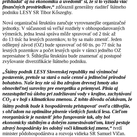
prihliadať aj na ekonomiku a uvedomiť si, že si to vyžiada viac
finančných prostriedkov
,“
zdôraznil generálny riaditeľ štátneho
podniku LESY SR Tibor Kőszeghy.
Nová organizačná štruktúra zaručuje vyrovnanejšie organizačné
jednotky. V súčasnosti sú veľké rozdiely v obhospodarovaných
výmerách, jedna lesná správa môže spravovať od 2 tisíc až
do 13 tisíc ha lesných pozemkov, to by sa malo zmeniť. Jeden
odštepný závod (OZ) bude spravovať od 60 tis. po 77 tisíc ha
lesných pozemkov a počet lesných správ v rámci jedného OZ
nepresiahne 9. Štíhlejšia štruktúra bude znamenať aj postupné
zvyšovanie diverzifikácie štátneho podniku.
„Štátny podnik LESY Slovenskej republiky má výnimočné
postavenie, pretože sa stará o naše cenné a jedinečné prírodné
bohatstvo. Naše lesy nie sú iba zdrojom drevnej hmoty ako
obnoviteľnej suroviny pre energetiku a priemysel. Plnia aj
nezastupiteľnú úlohu pri zadržiavaní vody v krajine, zachytávaní
CO
a v boji s klimatickou zmenou. Z tohto dôvodu očakávam, že
2
štátny podnik bude k hospodáreniu pristupovať oveľa citlivejšie,
s ohľadom na optimálne plnenie všetkých funkcií lesa. Cieľom
reorganizácie je nastaviť jeho fungovanie tak, aby bol
ekonomicky stabilným a dobrým zamestnávateľom, ktorý pestuje
zdravý hospodársky les odolný voči klimatickej zmene,“
tvrdí
minister pôdohospodárstva a rozvoja vidieka SR Samuel Vlčan.