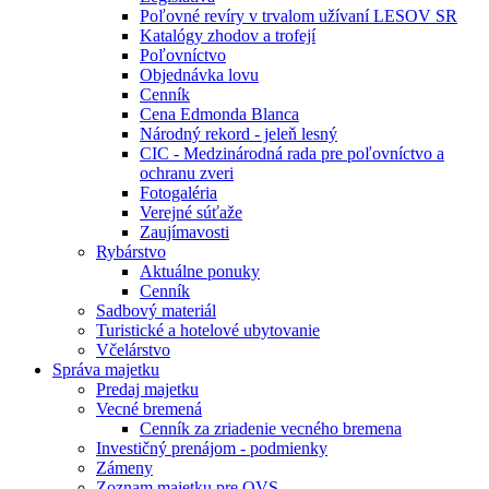
Poľovné revíry v trvalom užívaní LESOV SR
Katalógy zhodov a trofejí
Poľovníctvo
Objednávka lovu
Cenník
Cena Edmonda Blanca
Národný rekord - jeleň lesný
CIC - Medzinárodná rada pre poľovníctvo a
ochranu zveri
Fotogaléria
Verejné súťaže
Zaujímavosti
Rybárstvo
Aktuálne ponuky
Cenník
Sadbový materiál
Turistické a hotelové ubytovanie
Včelárstvo
Správa majetku
Predaj majetku
Vecné bremená
Cenník za zriadenie vecného bremena
Investičný prenájom - podmienky
Zámeny
Zoznam majetku pre OVS