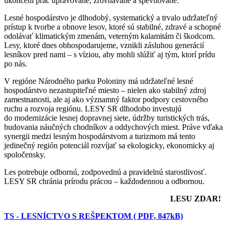
ukončení prác upravované, zrovnávané a spevňované.
Lesné hospodárstvo je dlhodobý, systematický a trvalo udržateľný
prístup k tvorbe a obnove lesov, ktoré sú stabilné, zdravé a schopné
odolávať klimatickým zmenám, veterným kalamitám či škodcom.
Lesy, ktoré dnes obhospodarujeme, vznikli zásluhou generácií
lesníkov pred nami – s víziou, aby mohli slúžiť aj tým, ktorí prídu
po nás.
V regióne Národného parku Poloniny má udržateľné lesné
hospodárstvo nezastupiteľné miesto – nielen ako stabilný zdroj
zamestnanosti, ale aj ako významný faktor podpory cestovného
ruchu a rozvoja regiónu. LESY SR dlhodobo investujú
do modernizácie lesnej dopravnej siete, údržby turistických trás,
budovania náučných chodníkov a oddychových miest. Práve vďaka
synergii medzi lesným hospodárstvom a turizmom má tento
jedinečný región potenciál rozvíjať sa ekologicky, ekonomicky aj
spoločensky.
Les potrebuje odbornú, zodpovednú a pravidelnú starostlivosť.
LESY SR chránia prírodu prácou – každodennou a odbornou.
LESU ZDAR!
TS - LESNÍCTVO S REŠPEKTOM ( PDF, 847kB)