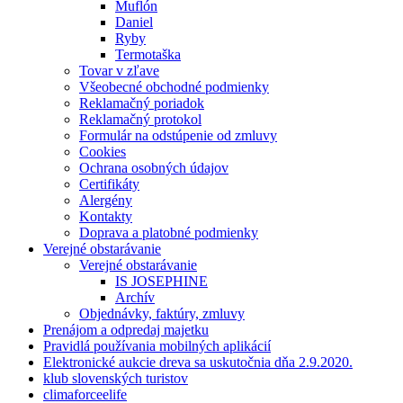
Muflón
Daniel
Ryby
Termotaška
Tovar v zľave
Všeobecné obchodné podmienky
Reklamačný poriadok
Reklamačný protokol
Formulár na odstúpenie od zmluvy
Cookies
Ochrana osobných údajov
Certifikáty
Alergény
Kontakty
Doprava a platobné podmienky
Verejné obstarávanie
Verejné obstarávanie
IS JOSEPHINE
Archív
Objednávky, faktúry, zmluvy
Prenájom a odpredaj majetku
Pravidlá používania mobilných aplikácií
Elektronické aukcie dreva sa uskutočnia dňa 2.9.2020.
klub slovenských turistov
climaforceelife