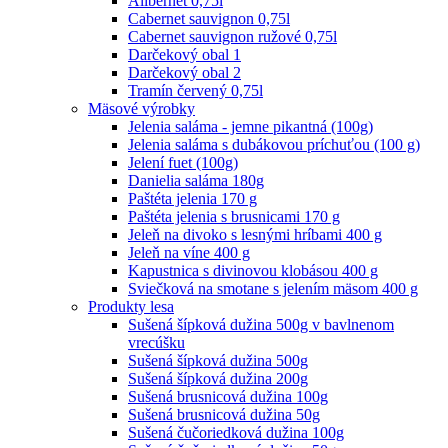
Alibernet 0,75l
Cabernet sauvignon 0,75l
Cabernet sauvignon ružové 0,75l
Darčekový obal 1
Darčekový obal 2
Tramín červený 0,75l
Mäsové výrobky
Jelenia saláma - jemne pikantná (100g)
Jelenia saláma s dubákovou príchuťou (100 g)
Jelení fuet (100g)
Danielia saláma 180g
Paštéta jelenia 170 g
Paštéta jelenia s brusnicami 170 g
Jeleň na divoko s lesnými hríbami 400 g
Jeleň na víne 400 g
Kapustnica s divinovou klobásou 400 g
Sviečková na smotane s jelením mäsom 400 g
Produkty lesa
Sušená šípková dužina 500g v bavlnenom
vrecúšku
Sušená šípková dužina 500g
Sušená šípková dužina 200g
Sušená brusnicová dužina 100g
Sušená brusnicová dužina 50g
Sušená čučoriedková dužina 100g