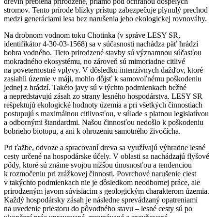
drevín prebieha prirodzene, priamo pod ochranou dospelých
stromov. Tento prírode blízky prístup zabezpečuje plynulý prechod
medzi generáciami lesa bez narušenia jeho ekologickej rovnováhy.
Na drobnom vodnom toku Chotinka (v správe LESY SR,
identifikátor 4-30-03-1568) sa v súčasnosti nachádza päť hrádzí
bobra vodného. Tieto prirodzené stavby sú významnou súčasťou
mokradného ekosystému, no zároveň sú mimoriadne citlivé
na poveternostné vplyvy. V dôsledku intenzívnych dažďov, ktoré
zasiahli územie v máji, mohlo dôjsť k samovoľnému poškodeniu
jednej z hrádzí. Takéto javy sú v týchto podmienkach bežné
a nepredstavujú zásah zo strany lesného hospodárstva. LESY SR
rešpektujú ekologické hodnoty územia a pri všetkých činnostiach
postupujú s maximálnou citlivosťou, v súlade s platnou legislatívou
a odbornými štandardmi. Našou činnosťou nedošlo k poškodeniu
bobrieho biotopu, a ani k ohrozeniu samotného živočícha.
Pri ťažbe, odvoze a spracovaní dreva sa využívajú výhradne lesné
cesty určené na hospodárske účely. V oblasti sa nachádzajú flyšové
pôdy, ktoré sú známe svojou nižšou únosnosťou a tendenciou
k rozmočeniu pri zrážkovej činnosti. Povrchové narušenie ciest
v takýchto podmienkach nie je dôsledkom neodbornej práce, ale
prirodzeným javom súvisiacim s geologickým charakterom územia.
Každý hospodársky zásah je následne sprevádzaný opatreniami
na uvedenie priestoru do pôvodného stavu – lesné cesty sú po