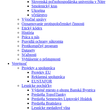
Slovenská poľnohospodárska univerzita v Nitre
Smolenický kras
Ukrajina
včelárstvo
Výročné správy
Oznamovanie protispoločenskej činnosti
Etický kódex
História
Práca u nás
Pravidlá ochrany súkromia
Protikorupčný program
Datasety
Sťažnosti
Vyhlásenie o prístupnosti
Verejnosť
Projekty a spolupráca
Projekty EU
Reklamná spolupráca
EUSTAFOR
Lesnícke pochúťky
Výdajné miesto e-shopu Banská Bystrica
Predajňa Topoľčianky
Predajňa Semenoles Liptovský Hrádok
Predajňa Bratislava
Lesnícke medailové vína