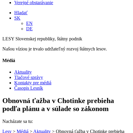
Verejné obstarávanie
Hladať
SK
EN
DE
LESY Slovenskej republiky, štátny podnik
Našou víziou je trvalo udržateľný rozvoj štátnych lesov.
Médiá
Aktuality
Tlačové správy
Kontakty pre médiá
Časopis Lesník
Obnovná ťažba v Chotinke prebieha
podľa plánu a v súlade so zákonom
Nacházate sa tu:
Lesy
>
Médiá
>
Aktuality
> Obnovná ťažba v Chotinke prebieha