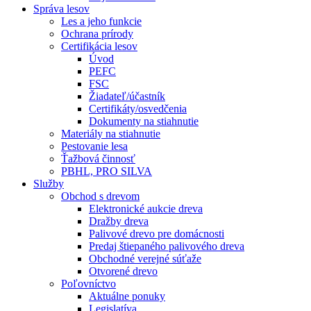
Správa lesov
Les a jeho funkcie
Ochrana prírody
Certifikácia lesov
Úvod
PEFC
FSC
Žiadateľ/účastník
Certifikáty/osvedčenia
Dokumenty na stiahnutie
Materiály na stiahnutie
Pestovanie lesa
Ťažbová činnosť
PBHL, PRO SILVA
Služby
Obchod s drevom
Elektronické aukcie dreva
Dražby dreva
Palivové drevo pre domácnosti
Predaj štiepaného palivového dreva
Obchodné verejné súťaže
Otvorené drevo
Poľovníctvo
Aktuálne ponuky
Legislatíva