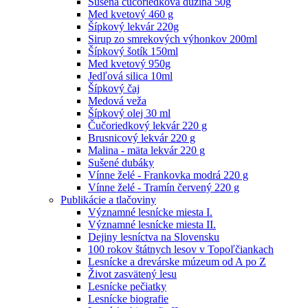
Sušená čučoriedková dužina 50g
Med kvetový 460 g
Šípkový lekvár 220g
Sirup zo smrekových výhonkov 200ml
Šípkový šotík 150ml
Med kvetový 950g
Jedľová silica 10ml
Šípkový čaj
Medová veža
Šípkový olej 30 ml
Čučoriedkový lekvár 220 g
Brusnicový lekvár 220 g
Malina - mäta lekvár 220 g
Sušené dubáky
Vínne želé - Frankovka modrá 220 g
Vínne želé - Tramín červený 220 g
Publikácie a tlačoviny
Významné lesnícke miesta I.
Významné lesnícke miesta II.
Dejiny lesníctva na Slovensku
100 rokov štátnych lesov v Topoľčiankach
Lesnícke a drevárske múzeum od A po Z
Život zasvätený lesu
Lesnícke pečiatky
Lesnícke biografie