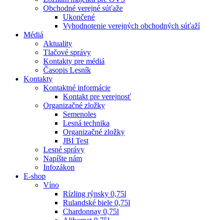
Obchodné verejné súťaže
Ukončené
Vyhodnotenie verejných obchodných súťaží
Médiá
Aktuality
Tlačové správy
Kontakty pre médiá
Časopis Lesník
Kontakty
Kontaktné informácie
Kontakt pre verejnosť
Organizačné zložky
Semenoles
Lesná technika
Organizačné zložky
JBI Test
Lesné správy
Napíšte nám
Infozákon
E-shop
Víno
Rízling rýnsky 0,75l
Rulandské biele 0,75l
Chardonnay 0,75l