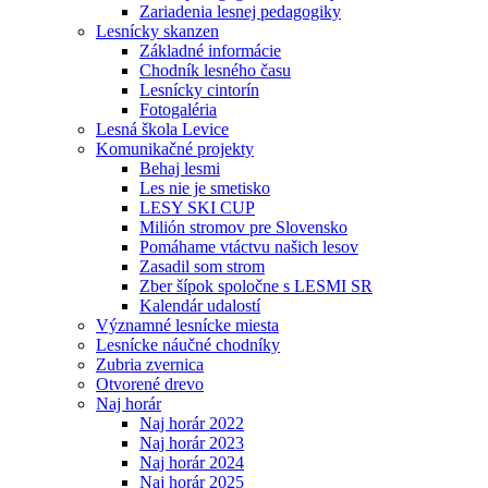
Zariadenia lesnej pedagogiky
Lesnícky skanzen
Základné informácie
Chodník lesného času
Lesnícky cintorín
Fotogaléria
Lesná škola Levice
Komunikačné projekty
Behaj lesmi
Les nie je smetisko
LESY SKI CUP
Milión stromov pre Slovensko
Pomáhame vtáctvu našich lesov
Zasadil som strom
Zber šípok spoločne s LESMI SR
Kalendár udalostí
Významné lesnícke miesta
Lesnícke náučné chodníky
Zubria zvernica
Otvorené drevo
Naj horár
Naj horár 2022
Naj horár 2023
Naj horár 2024
Naj horár 2025