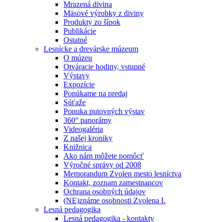
Mrazená divina
Mäsové výrobky z diviny
Produkty zo šípok
Publikácie
Ostatné
Lesnícke a drevárske múzeum
O múzeu
Otváracie hodiny, vstupné
Výstavy
Expozície
Ponúkame na predaj
Súťaže
Ponuka putovných výstav
360° panorámy
Videogaléria
Z našej kroniky
Knižnica
Ako nám môžete pomôcť
Výročné správy od 2008
Memorandum Zvolen mesto lesníctva
Kontakt, zoznam zamestnancov
Ochrana osobných údajov
(NE)známe osobnosti Zvolena I.
Lesná pedagogika
Lesná pedagogika - kontakty