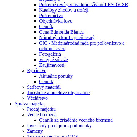
Poľovné revíry v trvalom užívaní LESOV SR
Katalógy zhodov a trofejí
Poľovníctvo
Objednávka lovu
Cenník
Cena Edmonda Blanca
Národný rekord - jeleň lesný
CIC - Medzinárodná rada pre poľovníctvo a
ochranu zveri
Fotogaléria
Verejné súťaže
Zaujímavosti
Rybárstvo
Aktuálne ponuky
Cenník
Sadbový materiál
Turistické a hotelové ubytovanie
Včelárstvo
Správa majetku
Predaj majetku
Vecné bremená
Cenník za zriadenie vecného bremena
Investičný prenájom - podmienky
Zámeny
Zoznam majetku pre OVS