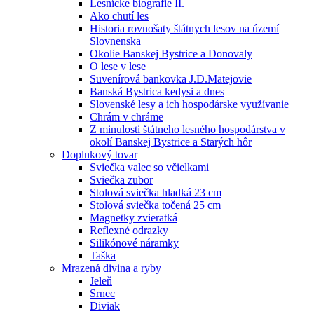
Lesnícke biografie II.
Ako chutí les
Historia rovnošaty štátnych lesov na území
Slovnenska
Okolie Banskej Bystrice a Donovaly
O lese v lese
Suvenírová bankovka J.D.Matejovie
Banská Bystrica kedysi a dnes
Slovenské lesy a ich hospodárske využívanie
Chrám v chráme
Z minulosti štátneho lesného hospodárstva v
okolí Banskej Bystrice a Starých hôr
Doplnkový tovar
Sviečka valec so včielkami
Sviečka zubor
Stolová sviečka hladká 23 cm
Stolová sviečka točená 25 cm
Magnetky zvieratká
Reflexné odrazky
Silikónové náramky
Taška
Mrazená divina a ryby
Jeleň
Srnec
Diviak