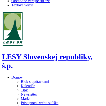
Obchodné verejné súťaže
Textová verzia
LESY Slovenskej republiky,
š.p.
Domov
Blok s upútavkami
Kalendár
Tipy
Newsletter
Marks
Prístupnosť webu skúška