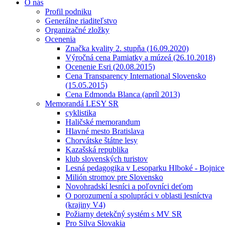
O nás
Profil podniku
Generálne riaditeľstvo
Organizačné zložky
Ocenenia
Značka kvality 2. stupňa (16.09.2020)
Výročná cena Pamiatky a múzeá (26.10.2018)
Ocenenie Esri (20.08.2015)
Cena Transparency International Slovensko
(15.05.2015)
Cena Edmonda Blanca (apríl 2013)
Memorandá LESY SR
cyklistika
Haličské memorandum
Hlavné mesto Bratislava
Chorvátske štátne lesy
Kazašská republika
klub slovenských turistov
Lesná pedagogika v Lesoparku Hlboké - Bojnice
Milión stromov pre Slovensko
Novohradskí lesníci a poľovníci deťom
O porozumení a spolupráci v oblasti lesníctva
(krajiny V4)
Požiarny detekčný systém s MV SR
Pro Silva Slovakia