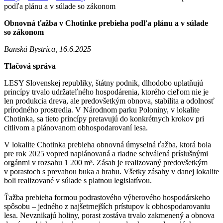
podľa plánu a v súlade so zákonom
Obnovná ťažba v Chotinke prebieha podľa plánu a v súlade
so zákonom
Banská Bystrica, 16.6.2025
Tlačová správa
LESY Slovenskej republiky, štátny podnik, dlhodobo uplatňujú
princípy trvalo udržateľného hospodárenia, ktorého cieľom nie je
len produkcia dreva, ale predovšetkým obnova, stabilita a odolnosť
prírodného prostredia. V Národnom parku Poloniny, v lokalite
Chotinka, sa tieto princípy pretavujú do konkrétnych krokov pri
citlivom a plánovanom obhospodarovaní lesa.
V lokalite Chotinka prebieha obnovná úmyselná ťažba, ktorá bola
pre rok 2025 vopred naplánovaná a riadne schválená príslušnými
orgánmi v rozsahu 1 200 m³. Zásah je realizovaný predovšetkým
v porastoch s prevahou buka a hrabu. Všetky zásahy v danej lokalite
boli realizované v súlade s platnou legislatívou.
Ťažba prebieha formou podrastového výberového hospodárskeho
spôsobu – jedného z najšetrnejších prístupov k obhospodarovaniu
lesa. Nevznikajú holiny, porast zostáva trvalo zakmenený a obnova